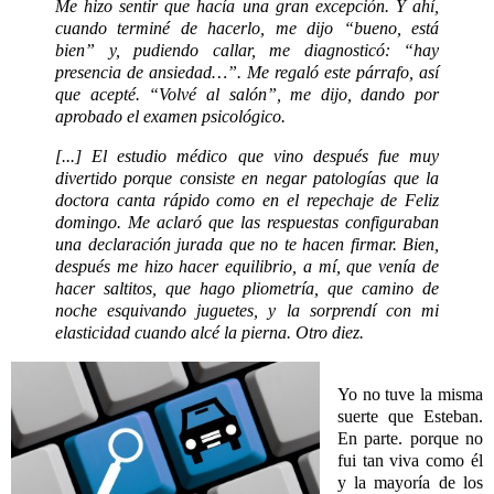
Me hizo sentir que hacía una gran excepción. Y ahí,
cuando terminé de hacerlo, me dijo “bueno, está
bien” y, pudiendo callar, me diagnosticó: “hay
presencia de ansiedad…”. Me regaló este párrafo, así
que acepté. “Volvé al salón”, me dijo, dando por
aprobado el examen psicológico.
[...]
El estudio médico que vino después fue muy
divertido porque consiste en negar patologías que la
doctora canta rápido como en el repechaje de Feliz
domingo. Me aclaró que las respuestas configuraban
una declaración jurada que no te hacen firmar. Bien,
después me hizo hacer equilibrio, a mí, que venía de
hacer saltitos, que hago pliometría, que camino de
noche esquivando juguetes, y la sorprendí con mi
elasticidad cuando alcé la pierna. Otro diez.
Yo no tuve la misma
suerte que Esteban.
En parte. porque no
fui tan viva como él
y la mayoría de los