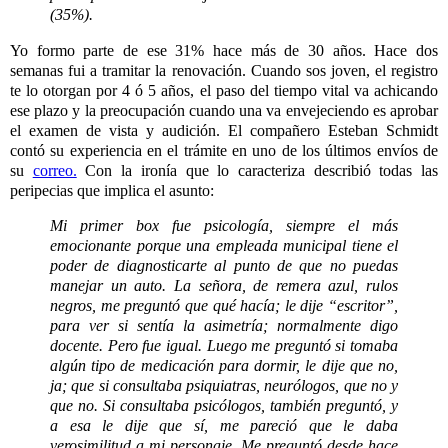
(35%).
Yo formo parte de ese 31% hace más de 30 años. Hace dos
semanas fui a tramitar la renovación. Cuando sos joven, el registro
te lo otorgan por 4 ó 5 años, el paso del tiempo vital va achicando
ese plazo y la preocupación cuando una va envejeciendo es aprobar
el examen de vista y audición. El compañero Esteban Schmidt
contó su experiencia en el trámite en uno de los últimos envíos de
su
correo.
Con la ironía que lo caracteriza describió todas las
peripecias que implica el asunto:
Mi primer box fue psicología, siempre el más
emocionante porque una empleada municipal tiene el
poder de diagnosticarte al punto de que no puedas
manejar un auto. La señora, de remera azul, rulos
negros, me preguntó que qué hacía; le dije “escritor”,
para ver si sentía la asimetría; normalmente digo
docente. Pero fue igual. Luego me preguntó si tomaba
algún tipo de medicación para dormir, le dije que no,
ja; que si consultaba psiquiatras, neurólogos, que no y
que no. Si consultaba psicólogos, también preguntó, y
a esa le dije que sí, me pareció que le daba
verosimilitud a mi personaje. Me preguntó desde hace