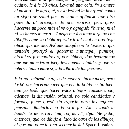
cuánto, le dije 30 años. Levantó una ceja, “y siempre
el mismo”, le agregué, y esa lealtad la interpretó como
un signo de salud por un mohín optimista que hizo
parecido al arranque de una sonrisa, pero quise
hacerme un poco más el vivo y agregué: “bueno, ni él
ni yo hemos muerto”. Luego me dio unas tarjetas con
dibujitos que yo debía reproducir tal cual en una hoja
oficio que me dio. Así que dibujé con la lapicera, que
también proveyó el gobierno municipal, puntitos,
circulitos y meandros y, por último, dos heptágonos
que me parecieron inequívocamente ataúdes y que se
intersectaban entre sí, a la altura de las piernas.
Ella me informó mal, o de manera incompleta, pero
luchó por hacerme creer que ella lo había hecho bien,
que yo tenía que hacer estos dibujos considerando,
además, la dimensión original, no solo cantidades y
formas, y me quedé sin espacio para los cajones,
pensaba dibujarlos en la otra faz. Ahí levantó la
banderita del error: “na, na, na…”, dijo. Me pidió,
entonces, que los dibuje al lado de otros de los dibujos,
el que me parecía una secuencia del
Space Invaders
.