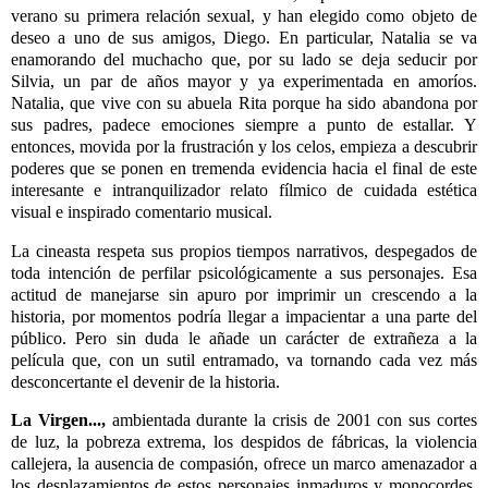
verano su primera relación sexual, y han elegido como objeto de
deseo a uno de sus amigos, Diego. En particular, Natalia se va
enamorando del muchacho que, por su lado se deja seducir por
Silvia, un par de años mayor y ya experimentada en amoríos.
Natalia, que vive con su abuela Rita porque ha sido abandona por
sus padres, padece emociones siempre a punto de estallar. Y
entonces, movida por la frustración y los celos, empieza a descubrir
poderes que se ponen en tremenda evidencia hacia el final de este
interesante e intranquilizador relato fílmico de cuidada estética
visual e inspirado comentario musical.
La cineasta respeta sus propios tiempos narrativos, despegados de
toda intención de perfilar psicológicamente a sus personajes. Esa
actitud de manejarse sin apuro por imprimir un crescendo a la
historia, por momentos podría llegar a impacientar a una parte del
público. Pero sin duda le añade un carácter de extrañeza a la
película que, con un sutil entramado, va tornando cada vez más
desconcertante el devenir de la historia.
La Virgen...,
ambientada durante la crisis de 2001 con sus cortes
de luz, la pobreza extrema, los despidos de fábricas, la violencia
callejera, la ausencia de compasión, ofrece un marco amenazador a
los desplazamientos de estos personajes inmaduros y monocordes.