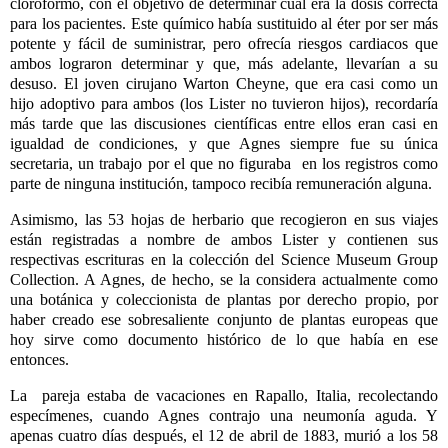
cloroformo, con el objetivo de determinar cuál era la dosis correcta
para los pacientes. Este químico había sustituido al éter por ser más
potente y fácil de suministrar, pero ofrecía riesgos cardiacos que
ambos lograron determinar y que, más adelante, llevarían a su
desuso. El joven cirujano Warton Cheyne, que era casi como un
hijo adoptivo para ambos (los Lister no tuvieron hijos), recordaría
más tarde que las discusiones científicas entre ellos eran casi en
igualdad de condiciones, y que Agnes siempre fue su única
secretaria, un trabajo por el que no figuraba en los registros como
parte de ninguna institución, tampoco recibía remuneración alguna.
Asimismo, las 53 hojas de herbario que recogieron en sus viajes
están registradas a nombre de ambos Lister y contienen sus
respectivas escrituras en la colección del Science Museum Group
Collection. A Agnes, de hecho, se la considera actualmente como
una botánica y coleccionista de plantas por derecho propio, por
haber creado ese sobresaliente conjunto de plantas europeas que
hoy sirve como documento histórico de lo que había en ese
entonces.
La pareja estaba de vacaciones en Rapallo, Italia, recolectando
especímenes, cuando Agnes contrajo una neumonía aguda. Y
apenas cuatro días después, el 12 de abril de 1883, murió a los 58