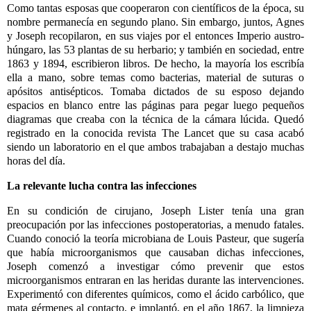
Como tantas esposas que cooperaron con científicos de la época, su
nombre permanecía en segundo plano. Sin embargo, juntos, Agnes
y Joseph recopilaron, en sus viajes por el entonces Imperio austro-
húngaro, las 53 plantas de su herbario; y también en sociedad, entre
1863 y 1894, escribieron libros. De hecho, la mayoría los escribía
ella a mano, sobre temas como bacterias, material de suturas o
apósitos antisépticos. Tomaba dictados de su esposo dejando
espacios en blanco entre las páginas para pegar luego pequeños
diagramas que creaba con la técnica de la cámara lúcida. Quedó
registrado en la conocida revista The Lancet que su casa acabó
siendo un laboratorio en el que ambos trabajaban a destajo muchas
horas del día.
La relevante lucha contra las infecciones
En su condición de cirujano, Joseph Lister tenía una gran
preocupación por las infecciones postoperatorias, a menudo fatales.
Cuando conoció la teoría microbiana de Louis Pasteur, que sugería
que había microorganismos que causaban dichas infecciones,
Joseph comenzó a investigar cómo prevenir que estos
microorganismos entraran en las heridas durante las intervenciones.
Experimentó con diferentes químicos, como el ácido carbólico, que
mata gérmenes al contacto, e implantó, en el año 1867, la limpieza