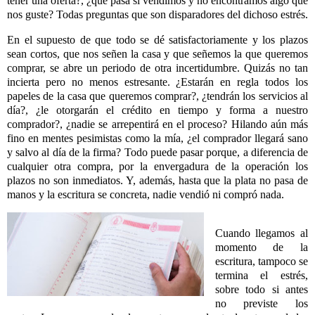
tener una oferta?, ¿qué pasa si vendimos y no encontramos algo que
nos guste? Todas preguntas que son disparadores del dichoso estrés.
En el supuesto de que todo se dé satisfactoriamente y los plazos
sean cortos, que nos señen la casa y que señemos la que queremos
comprar, se abre un periodo de otra incertidumbre. Quizás no tan
incierta pero no menos estresante. ¿Estarán en regla todos los
papeles de la casa que queremos comprar?, ¿tendrán los servicios al
día?, ¿le otorgarán el crédito en tiempo y forma a nuestro
comprador?, ¿nadie se arrepentirá en el proceso? Hilando aún más
fino en mentes pesimistas como la mía, ¿el comprador llegará sano
y salvo al día de la firma? Todo puede pasar porque, a diferencia de
cualquier otra compra, por la envergadura de la operación los
plazos no son inmediatos. Y, además, hasta que la plata no pasa de
manos y la escritura se concreta, nadie vendió ni compró nada.
Cuando llegamos al
momento de la
escritura, tampoco se
termina el estrés,
sobre todo si antes
no previste los