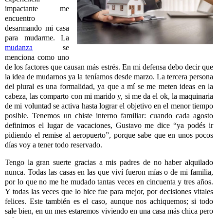
impactante me
encuentro
desarmando mi casa
para mudarme. La
mudanza
se
menciona como uno
de los factores que causan más estrés. En mi defensa debo decir que
la idea de mudarnos ya la teníamos desde marzo. La tercera persona
del plural es una formalidad, ya que a mí se me meten ideas en la
cabeza, las comparto con mi marido y, si me da el ok, la maquinaria
de mi voluntad se activa hasta lograr el objetivo en el menor tiempo
posible. Tenemos un chiste interno familiar: cuando cada agosto
definimos el lugar de vacaciones, Gustavo me dice “ya podés ir
pidiendo el remise al aeropuerto”, porque sabe que en unos pocos
días voy a tener todo reservado.
Tengo la gran suerte gracias a mis padres de no haber alquilado
nunca. Todas las casas en las que viví fueron mías o de mi familia,
por lo que no me he mudado tantas veces en cincuenta y tres años.
Y todas las veces que lo hice fue para mejor, por decisiones vitales
felices. Este también es el caso, aunque nos achiquemos; si todo
sale bien, en un mes estaremos viviendo en una casa más chica pero