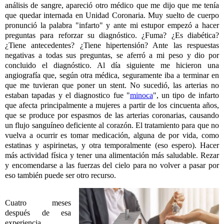
análisis de sangre, apareció otro médico que me dijo que me tenía
que quedar internada en Unidad Coronaria. Muy suelto de cuerpo
pronunció la palabra "infarto" y ante mi estupor empezó a hacer
preguntas para reforzar su diagnóstico. ¿Fuma? ¿Es diabética?
¿Tiene antecedentes? ¿Tiene hipertensión? Ante las respuestas
negativas a todas sus preguntas, se aferró a mi peso y dio por
concluido el diagnóstico. Al día siguiente me hicieron una
angiografía que, según otra médica, seguramente iba a terminar en
que me tuvieran que poner un stent. No sucedió, las arterias no
estaban tapadas y el diagnostico fue "
minoca
", un tipo de infarto
que afecta principalmente a mujeres a partir de los cincuenta años,
que se produce por espasmos de las arterias coronarias, causando
un flujo sanguíneo deficiente al corazón. El tratamiento para que no
vuelva a ocurrir es tomar medicación, alguna de por vida, como
estatinas y aspirinetas, y otra temporalmente (eso espero). Hacer
más actividad física y tener una alimentación más saludable. Rezar
y encomendarse a las fuerzas del cielo para no volver a pasar por
eso también puede ser otro recurso.
Cuatro meses
después de esa
experiencia