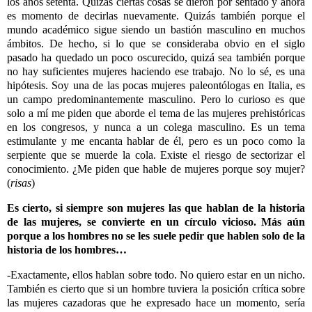
los años setenta. Quizás ciertas cosas se dieron por sentado y ahora
es momento de decirlas nuevamente. Quizás también porque el
mundo académico sigue siendo un bastión masculino en muchos
ámbitos. De hecho, si lo que se consideraba obvio en el siglo
pasado ha quedado un poco oscurecido, quizá sea también porque
no hay suficientes mujeres haciendo ese trabajo. No lo sé, es una
hipótesis. Soy una de las pocas mujeres paleontólogas en Italia, es
un campo predominantemente masculino. Pero lo curioso es que
solo a mí me piden que aborde el tema de las mujeres prehistóricas
en los congresos, y nunca a un colega masculino. Es un tema
estimulante y me encanta hablar de él, pero es un poco como la
serpiente que se muerde la cola. Existe el riesgo de sectorizar el
conocimiento. ¿Me piden que hable de mujeres porque soy mujer?
(
risas
)
Es cierto, si siempre son mujeres las que hablan de la historia
de las mujeres, se convierte en un círculo vicioso. Más aún
porque a los hombres no se les suele pedir que hablen solo de la
historia de los hombres…
-Exactamente, ellos hablan sobre todo. No quiero estar en un nicho.
También es cierto que si un hombre tuviera la posición crítica sobre
las mujeres cazadoras que he expresado hace un momento, sería