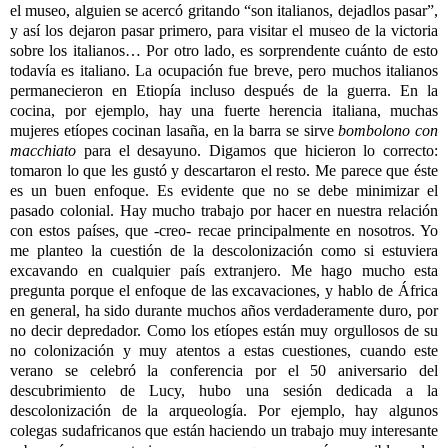
el museo, alguien se acercó gritando “son italianos, dejadlos pasar”,
y así los dejaron pasar primero, para visitar el museo de la victoria
sobre los italianos… Por otro lado, es sorprendente cuánto de esto
todavía es italiano. La ocupación fue breve, pero muchos italianos
permanecieron en Etiopía incluso después de la guerra. En la
cocina, por ejemplo, hay una fuerte herencia italiana, muchas
mujeres etíopes cocinan lasaña, en la barra se sirve
bombolono con
macchiato
para el desayuno. Digamos que hicieron lo correcto:
tomaron lo que les gustó y descartaron el resto. Me parece que éste
es un buen enfoque. Es evidente que no se debe minimizar el
pasado colonial. Hay mucho trabajo por hacer en nuestra relación
con estos países, que -creo- recae principalmente en nosotros. Yo
me
planteo la cuestión de la descolonización como si estuviera
excavando en cualquier país extranjero. Me hago mucho esta
pregunta porque el enfoque de las excavaciones, y hablo de África
en general, ha sido durante muchos años verdaderamente duro, por
no decir depredador. Como los etíopes están muy orgullosos de su
no colonización y muy atentos a estas cuestiones, cuando este
verano se celebró la conferencia por el 50 aniversario del
descubrimiento de Lucy, hubo una sesión dedicada a la
descolonización de la arqueología. Por ejemplo, hay algunos
colegas sudafricanos que están haciendo un trabajo muy interesante