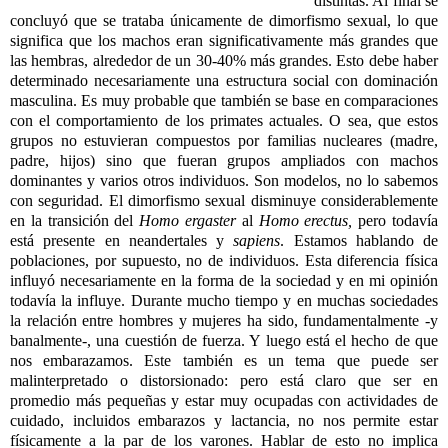
distintas. Al final se
concluyó que se trataba únicamente de dimorfismo sexual, lo que
significa que los machos eran significativamente más grandes que
las hembras, alrededor de un 30-40% más grandes. Esto debe haber
determinado necesariamente una estructura social con dominación
masculina. Es muy probable que también se base en comparaciones
con el comportamiento de los primates actuales. O sea, que estos
grupos no estuvieran compuestos por familias nucleares (madre,
padre, hijos) sino que fueran grupos ampliados con machos
dominantes y varios otros individuos. Son modelos, no lo sabemos
con seguridad. El dimorfismo sexual disminuye considerablemente
en la transición del
Homo ergaster
al
Homo erectus,
pero todavía
está presente en neandertales y
sapiens
. Estamos hablando de
poblaciones, por supuesto, no de individuos. Esta diferencia física
influyó necesariamente en la forma de la sociedad y en mi opinión
todavía la influye. Durante mucho tiempo y en muchas sociedades
la relación entre hombres y mujeres ha sido, fundamentalmente -y
banalmente-, una cuestión de fuerza. Y luego está el hecho de que
nos embarazamos. Este también es un tema que puede ser
malinterpretado o distorsionado: pero está claro que ser en
promedio más pequeñas y estar muy ocupadas con actividades de
cuidado, incluidos embarazos y lactancia, no nos permite estar
físicamente a la par de los varones. Hablar de esto no implica