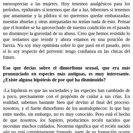
menospreciar a las mujeres. Hoy tenemos analgésicos para los
períodos, epidurales si tenemos que dar a luz, biberones si tenemos
que amamantar y la píldora si no queremos quedar embarazadas;
nuestras abuelas y otras antepasadas no tenían nada de esto. Pensar
que el hombre se ha aprovechado de nuestra condición en el pasado
no disminuye la gravedad de su abuso.
Creo que hemos resistido lo
que teníamos que resistir y ahora estamos en una posición de
fuerza. No soy muy optimista sobre lo que pasó en el pasado, pero
sí lo soy respecto del porvenir: tengo confianza en las chicas del
futuro.
Eso que decías sobre el dimorfismo sexual, que era más
pronunciado en especies más antiguas, es muy interesante.
¿Existe alguna hipótesis de por qué ha disminuido?
-La hipótesis es que las sociedades y las especies han cambiado de
a poco, precisamente con el propósito de cuidar a sus crías. En
realidad, sabemos bastante bien qué devino al final del proceso:
nosotros, y el fuerte dimorfismo de los australopitecos: lo que hay
entre medio, sin embargo, no es muy conocido. Pero está el hecho
de que nosotros,
los Sapiens,
producimos recién nacidos que
necesitan muchos cuidados. Neotenia significa que el recién nacido
aún no está completamente formado, parte de su formación ocurre