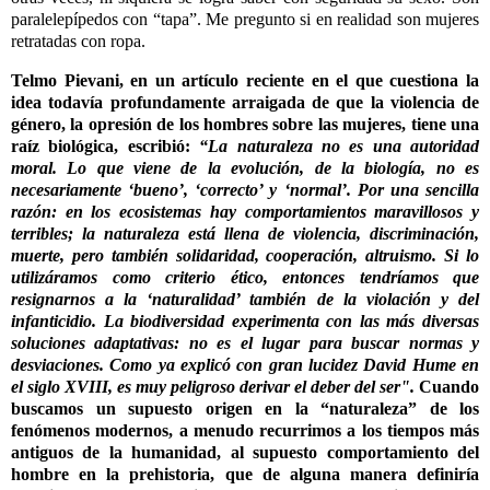
paralelepípedos con “tapa”. Me pregunto si en realidad son mujeres
retratadas con ropa.
Telmo Pievani, en un artículo reciente en el que cuestiona la
idea todavía profundamente arraigada de que la violencia de
género, la opresión de los hombres sobre las mujeres, tiene una
raíz biológica, escribió:
“La naturaleza no es una autoridad
moral. Lo que viene de la evolución, de la biología, no es
necesariamente ‘bueno’, ‘correcto’ y ‘normal’. Por una sencilla
razón: en los ecosistemas hay comportamientos maravillosos y
terribles; la naturaleza está llena de violencia, discriminación,
muerte, pero también solidaridad, cooperación, altruismo. Si lo
utilizáramos como criterio ético, entonces tendríamos que
resignarnos a la ‘naturalidad’ también de la violación y del
infanticidio. La biodiversidad experimenta con las más diversas
soluciones adaptativas: no es el lugar para buscar normas y
desviaciones. Como ya explicó con gran lucidez David Hume en
el siglo XVIII, es muy peligroso derivar el deber del ser".
Cuando
buscamos un supuesto origen en la “naturaleza” de los
fenómenos modernos, a menudo recurrimos a los tiempos más
antiguos de la humanidad, al supuesto comportamiento del
hombre en la prehistoria, que de alguna manera definiría