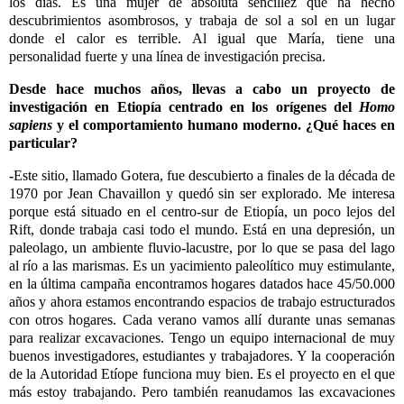
los días. Es una mujer de absoluta sencillez que ha hecho
descubrimientos asombrosos, y trabaja de sol a sol en un lugar
donde el calor es terrible. Al igual que María, tiene una
personalidad fuerte y una línea de investigación precisa.
Desde hace muchos años, llevas a cabo un proyecto de
investigación en Etiopía centrado en los orígenes del
Homo
sapiens
y el comportamiento humano moderno. ¿Qué haces en
particular?
-
Este sitio, llamado Gotera, fue descubierto a finales de la década de
1970 por Jean Chavaillon y quedó sin ser explorado. Me interesa
porque está situado en el centro-sur de Etiopía, un poco lejos del
Rift, donde trabaja casi todo el mundo. Está en una depresión, un
paleolago, un ambiente fluvio-lacustre, por lo que se pasa del lago
al río a las marismas. Es un yacimiento paleolítico muy estimulante,
en la última campaña encontramos hogares datados hace 45/50.000
años y ahora estamos encontrando espacios de trabajo estructurados
con otros hogares. Cada verano vamos allí durante unas semanas
para realizar excavaciones. Tengo un equipo internacional de muy
buenos investigadores, estudiantes y trabajadores. Y la cooperación
de la Autoridad Etíope funciona muy bien. Es el proyecto en el que
más estoy trabajando. Pero también reanudamos las excavaciones