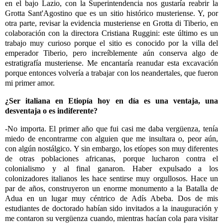
en el bajo Lazio, con la Superintendencia nos gustaría reabrir la
Grotta Sant'Agostino que es un sitio histórico musteriense. Y, por
otra parte, revisar la evidencia musteriense en Grotta di Tiberio, en
colaboración con la directora Cristiana Ruggini: este último es un
trabajo muy curioso porque el sitio es conocido por la villa del
emperador Tiberio, pero increíblemente aún conserva algo de
estratigrafía musteriense. Me encantaría reanudar esta excavación
porque entonces volvería a trabajar con los neandertales, que fueron
mi primer amor.
¿Ser italiana en Etiopía hoy en día es una ventaja, una
desventaja o es indiferente?
-No importa. El primer año que fui casi me daba vergüenza, tenía
miedo de encontrarme con alguien que me insultara o, peor aún,
con algún nostálgico. Y sin embargo, los etíopes son muy diferentes
de otras poblaciones africanas, porque lucharon contra el
colonialismo y al final ganaron. Haber expulsado a los
colonizadores italianos les hace sentirse muy orgullosos. Hace un
par de años, construyeron un enorme monumento a la Batalla de
Adua en un lugar muy céntrico de Adís Abeba. Dos de mis
estudiantes de doctorado habían sido invitados a la inauguración y
me contaron su vergüenza cuando, mientras hacían cola para visitar