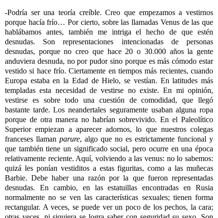
-Podría ser una teoría creíble. Creo que empezamos a vestirnos
porque hacía frío… Por cierto, sobre las llamadas Venus de las que
hablábamos antes, también me intriga el hecho de que estén
desnudas. Son representaciones intencionadas de personas
desnudas, porque no creo que hace 20 o 30.000 años la gente
anduviera desnuda, no por pudor sino porque es más cómodo estar
vestido si hace frío. Ciertamente en tiempos más recientes, cuando
Europa estaba en la Edad de Hielo, se vestían. En latitudes más
templadas esta necesidad de vestirse no existe. En mi opinión,
vestirse es sobre todo una cuestión de comodidad, que llegó
bastante tarde. Los neandertales seguramente usaban alguna ropa
porque de otra manera no habrían sobrevivido. En el Paleolítico
Superior empiezan a aparecer adornos, lo que nuestros colegas
franceses llaman
parure
, algo que no es estrictamente funcional y
que también tiene un significado social, pero ocurre en una época
relativamente reciente. Aquí, volviendo a las venus: no lo sabemos:
quizá les ponían vestiditos a estas figuritas, como a las muñecas
Barbie. Debe haber una razón por la que fueron representadas
desnudas. En cambio, en las estatuillas encontradas en Rusia
normalmente no se ven las características sexuales; tienen forma
rectangular. A veces, se puede ver un poco de los pechos, la cara;
otras veces, ni siquiera se logra saber con seguridad su sexo. Son