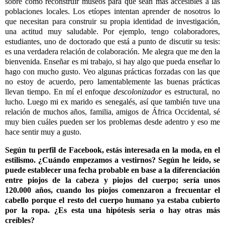
sobre cómo reconstruir museos para que sean más accesibles a las
poblaciones locales.
Los etíopes intentan aprender de nosotros lo
que necesitan para construir su propia identidad de investigación,
una actitud muy saludable. Por ejemplo, tengo colaboradores,
estudiantes, uno de doctorado que está a punto de discutir su tesis:
es una verdadera relación de colaboración. Me alegra que me den la
bienvenida. Enseñar es mi trabajo, si hay algo que pueda enseñar lo
hago con mucho gusto. Veo algunas prácticas forzadas con las que
no estoy de acuerdo, pero lamentablemente las buenas prácticas
llevan tiempo. En mí el enfoque
descolonizador
es estructural, no
lucho. Luego mi ex marido es senegalés, así que también tuve una
relación de muchos años, familia, amigos de África Occidental, sé
muy bien cuáles pueden ser los problemas desde adentro y eso me
hace sentir muy a gusto.
Según tu perfil de Facebook, estás interesada en la moda, en el
estilismo. ¿Cuándo empezamos a vestirnos? Según he leído, se
puede establecer una fecha probable en base a la diferenciación
entre piojos de la cabeza y piojos del cuerpo; sería unos
120.000 años, cuando los piojos comenzaron a frecuentar el
cabello porque el resto del cuerpo humano ya estaba cubierto
por la ropa. ¿Es esta una hipótesis seria o hay otras más
creíbles?