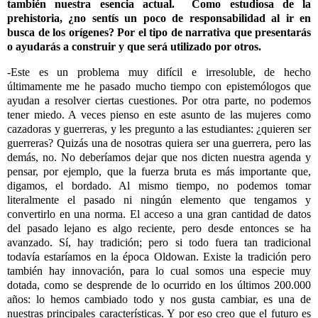
también nuestra esencia actual. Como estudiosa de la
prehistoria, ¿no sentís un poco de responsabilidad al ir en
busca de los orígenes? Por el tipo de narrativa que presentarás
o ayudarás a construir y que será utilizado por otros.
-Este es un problema muy difícil e irresoluble, de hecho
últimamente me he pasado mucho tiempo con epistemólogos que
ayudan a resolver ciertas cuestiones. Por otra parte, no podemos
tener miedo. A veces pienso en este asunto de las mujeres como
cazadoras y guerreras, y les pregunto a las estudiantes: ¿quieren ser
guerreras? Quizás una de nosotras quiera ser una guerrera, pero las
demás, no. No deberíamos dejar que nos dicten nuestra agenda y
pensar, por ejemplo, que la fuerza bruta es más importante que,
digamos, el bordado. Al mismo tiempo, no podemos tomar
literalmente el pasado ni ningún elemento que tengamos y
convertirlo en una norma. El acceso a una gran cantidad de datos
del pasado lejano es algo reciente, pero desde entonces se ha
avanzado. Sí, hay tradición; pero si todo fuera tan tradicional
todavía estaríamos en la época Oldowan. Existe la tradición pero
también hay innovación, para lo cual somos una especie muy
dotada, como se desprende de lo ocurrido en los últimos 200.000
años: lo hemos cambiado todo y nos gusta cambiar, es una de
nuestras principales características. Y por eso creo que el futuro es