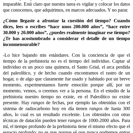
imparable. Está claro que nuestra tarea es vigilar y colocar los datos
que conocemos, que adquirimos, en marcos adecuados. Y no parar.
¿Cómo llegaste a afrontar la cuestión del tiempo? Cuando
dices, lees o escribes “hace unos 200.000 años”, “hace entre
30.000 y 20.000 años”, ¿puedes realmente imaginar ese tiempo?
¿Te has acostumbrado a considerar el detalle de un tiempo
inconmensurable?
-
Lo hice bajando mis estándares. Con la conciencia de que el
tiempo de la prehistoria no es el tiempo del individuo. Captar al
individuo es un poco una quimera, el Santo Grial, el arca perdida
del paleolítico, y de hecho cuando encontramos el rastro de un
hogar, o de algo que claramente fue usado y habitado por un breve
momento, experimentamos fuerte emoción porque allí, por un
momento, vemos, o creemos ver a la persona. En el estudio de la
prehistoria nuestro tiempo no existe, en el Paleolítico no existe
presente. Hay
rangos
de fechas, por ejemplo las obtenidas con el
sistema de radiocarbono hoy en día tienen
rangos
de hasta 300
años, lo cual es un resultado excelente. Los obtenidos con otras
técnicas de datación pueden tener
rangos
de 1000-2000 años. Para
mí, el tiempo profundo de la prehistoria tiene el mismo efecto que el
espacio profundo: no es que porque sé que nunca podremos entrar