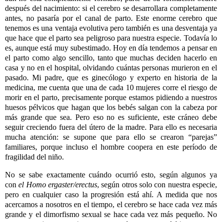
después del nacimiento: si el cerebro se desarrollara completamente
antes, no pasaría por el canal de parto. Este enorme cerebro que
tenemos es una ventaja evolutiva pero también es una desventaja ya
que hace que el parto sea peligroso para nuestra especie. Todavía lo
es, aunque está muy subestimado. Hoy en día tendemos a pensar en
el parto como algo sencillo, tanto que muchas deciden hacerlo en
casa y no en el hospital, olvidando cuántas personas murieron en el
pasado. Mi padre, que es ginecólogo y experto en historia de la
medicina, me cuenta que una de cada 10 mujeres corre el riesgo de
morir en el parto, precisamente porque estamos pidiendo a nuestros
huesos pélvicos que hagan que los bebés salgan con la cabeza por
más grande que sea. Pero eso no es suficiente, este cráneo debe
seguir creciendo fuera del útero de la madre. Para ello es necesaria
mucha atención: se supone que para ello se crearon “parejas”
familiares, porque incluso el hombre coopera en este período de
fragilidad del niño.
No se sabe exactamente cuándo ocurrió esto, según algunos ya
con
el Homo ergaster/erectus
, según otros solo con nuestra especie,
pero en cualquier caso la progresión está ahí. A medida que nos
acercamos a nosotros en el tiempo, el cerebro se hace cada vez más
grande y el dimorfismo sexual se hace cada vez más pequeño. No