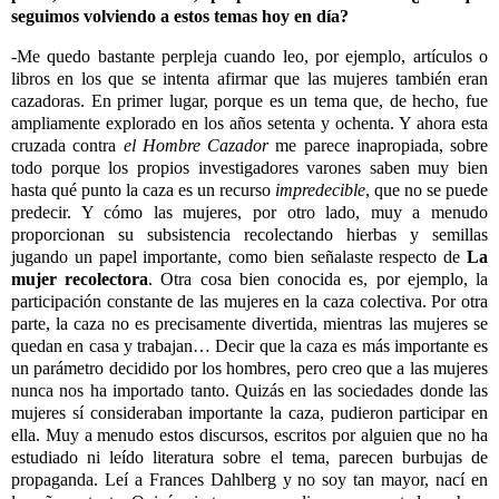
seguimos volviendo a estos temas hoy en día?
-Me quedo bastante perpleja cuando leo, por ejemplo, artículos o
libros en los que se intenta afirmar que las mujeres también eran
cazadoras. En primer lugar, porque es un tema que, de hecho, fue
ampliamente explorado en los años setenta y ochenta. Y ahora esta
cruzada contra
el Hombre Cazador
me parece inapropiada, sobre
todo porque los propios investigadores varones saben muy bien
hasta qué punto la caza es un recurso
impredecible
, que no se puede
predecir. Y cómo las mujeres, por otro lado, muy a menudo
proporcionan su subsistencia recolectando hierbas y semillas
jugando un papel importante, como bien señalaste respecto de
La
mujer recolectora
. Otra cosa bien conocida es, por ejemplo, la
participación constante de las mujeres en la caza colectiva. Por otra
parte, la caza no es precisamente divertida, mientras las mujeres se
quedan en casa y trabajan… Decir que la caza es más importante es
un parámetro decidido por los hombres, pero creo que a las mujeres
nunca nos ha importado tanto. Quizás en las sociedades donde las
mujeres sí consideraban importante la caza, pudieron participar en
ella. Muy a menudo estos discursos, escritos por alguien que no ha
estudiado ni leído literatura sobre el tema, parecen burbujas de
propaganda. Leí a Frances Dahlberg y no soy tan mayor, nací en