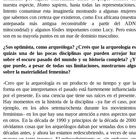
nuestra especie,
Homo sapiens
, hasta todas las representaciones.
Intento contaminar esta imaginería mostrando a algunas mujeres
que sabemos con certeza que existieron, como Eva africana (nuestra
antepasada más antigua reconstruible a partir del ADN
mitocondrial) y algunos fósiles importantes como Lucy. Pero estos
son en su mayoría puntos en un mar de dominio masculino.
¿Sos optimista, como arqueóloga? ¿Creés que la arqueología es
quizás una de las pocas disciplinas que pueden arrojar luz
sobre el oscuro pasado del mundo y su historia completa? ¿Y
que puede, a pesar de todas sus limitaciones, mostrarnos algo
sobre la materialidad femenina?
-Creo que la arqueología es un producto de su tiempo y que la
forma en que interpretamos el pasado está fuertemente influenciada
por el presente. Es una ciencia que tiene sus raíces en el presente.
Hay momentos en la historia de la disciplina –ya fue el caso, por
ejemplo, en los años setenta/ochenta durante los movimientos
feministas– en los que hay una mayor atención a estos aspectos que
en otros. En la década de 1990 y principios de la década de 2000
olvidamos cosas que los arqueólogos daban por sentadas dos o tres
décadas antes, y ahora las estamos redescubriendo, a veces de una
manera un tanto ingenua. El redescubrimiento es, sin embargo, un