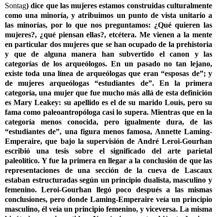
Sontag
) dice que las mujeres estamos construidas culturalmente
como una minoría, y atribuimos un punto de vista unitario a
las minorías, por lo que nos preguntamos: ¿Qué quieren las
mujeres?, ¿qué piensan ellas?, etcétera. Me vienen a la mente
en particular dos mujeres que se han ocupado de la prehistoria
y que de alguna manera han subvertido el canon y las
categorías de los arqueólogos. En un pasado no tan lejano,
existe toda una línea de arqueólogas que eran “esposas de”; y
de mujeres arqueólogas “estudiantes de”. En la primera
categoría, una mujer que fue mucho más allá de esta definición
es Mary Leakey: su apellido es el de su marido Louis, pero su
fama como paleoantropóloga casi lo supera. Mientras que en la
categoría menos conocida, pero igualmente dura, de las
“estudiantes de”, una figura menos famosa, Annette Laming-
Emperaire, que bajo la supervisión de André Leroi-Gourhan
escribió una tesis sobre el significado del arte parietal
paleolítico. Y fue la primera en llegar a la conclusión de que las
representaciones de una sección de la cueva de Lascaux
estaban estructuradas según un principio dualista, masculino y
femenino. Leroi-Gourhan llegó poco después a las mismas
conclusiones, pero donde Laming-Emperaire veía un principio
masculino, él veía un principio femenino, y viceversa. La misma