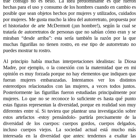
trae consigo no es bello. La idea predominante es que fueron
hechas para el uso y consumo de los hombres cuando en cambio es
posible que sean objetos hechos por mujeres y utilizados, cuidados
por mujeres. Me gusta mucho la idea del autorretrato, propuesta por
el historiador de arte McDermott (¡un hombre!), según la cual se
trataría de autorretratos de personas que no sabían cómo eran y se
miraban “desde arriba”: esta sería también la razón por la que
muchas figurillas no tienen rostro, en ese tipo de autorretrato no
puedes mostrar tu rostro.
Al principio había muchas interpretaciones idealistas: la Diosa
Madre, por ejemplo, o la conexión con la maternidad que en mi
opinión es muy forzada porque no hay elementos que indiquen que
fueran mujeres embarazadas. Intentamos ver los distintos
estereotipos relacionados con las mujeres, a veces todos juntos.
Posteriormente las figurillas fueron estudiadas principalmente por
mujeres. Lo que no se reconoce lo suficiente es hasta qué punto
estas figuras representan la diversidad, porque en realidad son muy
diferentes entre sí. Si tuviera que plantear una investigación sobre
estos artefactos -estoy pensándolo- partiría precisamente de la
diversidad de los cuerpos: cuerpos gordos, cuerpos delgados,
incluso cuerpos viejos. La sociedad actual está mucho más
interesada en la diversidad que antes: tendemos a exaltar las