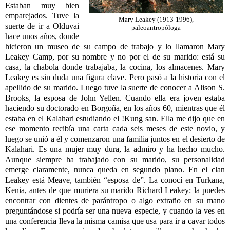
Estaban muy bien
emparejados. Tuve la
Mary Leakey (1913-1996),
suerte de ir a Olduvai
paleoantropóloga
hace unos años, donde
hicieron un museo de su campo de trabajo y lo llamaron Mary
Leakey Camp, por su nombre y no por el de su marido: está su
casa, la chabola donde trabajaba, la cocina, los almacenes. Mary
Leakey es sin duda una figura clave. Pero pasó a la historia con el
apellido de su marido. Luego tuve la suerte de conocer a Alison S.
Brooks, la esposa de John Yellen. Cuando ella era joven estaba
haciendo su doctorado en Borgoña, en los años 60, mientras que él
estaba en el Kalahari estudiando el !Kung san. Ella me dijo que en
ese momento recibía una carta cada seis meses de este novio, y
luego se unió a él y comenzaron una familia juntos en el desierto de
Kalahari. Es una mujer muy dura, la admiro y ha hecho mucho.
Aunque siempre ha trabajado con su marido, su personalidad
emerge claramente, nunca queda en segundo plano. En el clan
Leakey está Meave, también “esposa de”. La conocí en Turkana,
Kenia, antes de que muriera su marido Richard Leakey: la puedes
encontrar con dientes de parántropo o algo extraño en su mano
preguntándose si podría ser una nueva especie, y cuando la ves en
una conferencia lleva la misma camisa que usa para ir a cavar todos