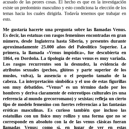
acusado de las peores cosas. El hecho es que en la investigación
existe un predominio masculino y esto condiciona la elección de los
temas hacia los cuales dirigirla. Todavía tenemos que trabajar en
esto.
Me gustaría hacerte una pregunta sobre las llamadas Venus.
Es decir, las estatuas con rasgos femeninos encontradas en gran
número, desde Inglaterra hasta Siberia, y presentes durante
aproximadamente 25.000 años del Paleolítico Superior. La
primera, la llamada «Venus impúdica», fue descubierta en
1864, en Dordoña. La tipología de estas venus es muy variada.
Los rasgos recurrentes son la desnudez, la evidencia de
atributos sexuales (pechos, glúteos y parte superior de los
muslos, vulva), la ausencia o el pequeño tamaño de la
cabeza. La interpretación simbólica y el uso de estas figurillas
son muy debatidos. “Venus” es un término dado por los
hombres y deriva claramente de estereotipos culturales (es una
referencia al mundo grecorromano) y sexistas; refleja un cierto
tipo de modelo femenino con fuertes referencias a las fantasías
eróticas masculinas. Es curioso también que incluso las
estatuillas con un físico muy rollizo y una forma que no se
corresponde en absoluto con la de las venus clásicas fueran
llamadas Venus: como si, en lugar de ver en estas