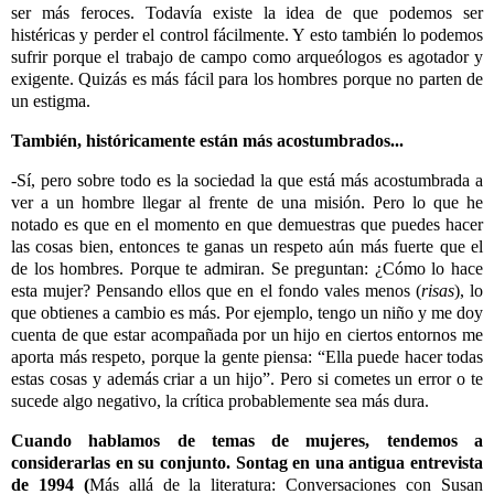
ser más feroces. Todavía existe la idea de que podemos ser
histéricas y perder el control fácilmente. Y esto también lo podemos
sufrir porque el trabajo de campo como arqueólogos es agotador y
exigente. Quizás es más fácil para los hombres porque no parten de
un estigma.
También, históricamente están más acostumbrados...
-Sí, pero sobre todo es la sociedad la que está más acostumbrada a
ver a un hombre llegar al frente de una misión. Pero lo que he
notado es que en el momento en que demuestras que puedes hacer
las cosas bien, entonces te ganas un respeto aún más fuerte que el
de los hombres. Porque te admiran. Se preguntan: ¿Cómo lo hace
esta mujer? Pensando ellos que en el fondo vales menos (
risas
), lo
que obtienes a cambio es más. Por ejemplo, tengo un niño y me doy
cuenta de que estar acompañada por un hijo en ciertos entornos me
aporta más respeto, porque la gente piensa: “Ella puede hacer todas
estas cosas y además criar a un hijo”. Pero si cometes un error o te
sucede algo negativo, la crítica probablemente sea más dura.
Cuando hablamos de temas de mujeres, tendemos a
considerarlas en su conjunto. Sontag en una antigua entrevista
de 1994 (
Más allá de la literatura: Conversaciones con Susan