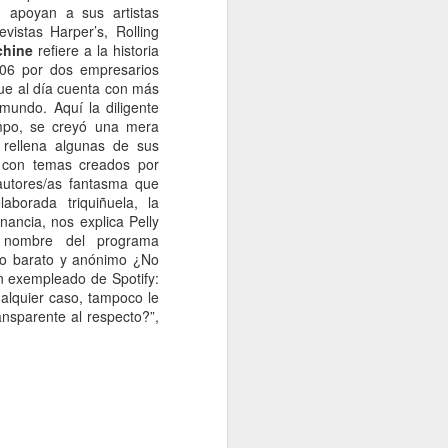
 apoyan a sus artistas
Un cavaliere della patria
JAN
vistas Harper’s, Rolling
13
Por Sonia Novello
hine
refiere a la historia
006 por dos empresarios
“Ser abofeteado teniendo las
que al día cuenta con más
manos atadas detrás de la
mundo. Aquí la diligente
espalda
empo, se creyó una mera
a rellena algunas de sus
es algo que no le deseo a nadie”.
s con temas creados por
 autores/as fantasma que
Amadeo Novello. Diario de guerra.
aborada triquiñuela, la
ncia, nos explica Pelly
Su primera fuga fue una noche
el nombre del programa
estrellada. Cuenta que avanzaban
do barato y anónimo ¿No
arrastrándose por tierra solo
n exempleado de Spotify:
cuando las nubes tapaban la luna.
ualquier caso, tampoco le
Es que esta iluminaba demasiado
nsparente al respecto?”,
el borde de la carretera de
pedregullo llena de barro y de
pozos de la zona de montaña por
la que se desplazaban, bajo el
cielo de Yugoslavia.