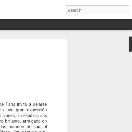
Darín,
nico
toria
a Hannah
 este siglo
ocracias,
de las
 alucinante
e París invita a dejarse
ladora.
con una gran exposición
nciones, su estética, sus
en
o brillante, arraigado en
 judío-
idos, heredero del soul, el
 toda