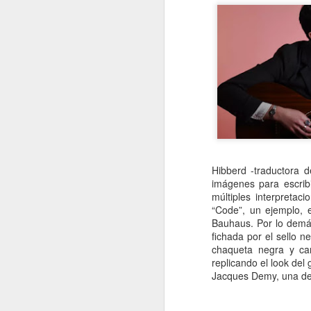
A
De
Si
un
es
z
J
Hibberd -traductora 
imágenes para escrib
“L
múltiples interpreta
c
“Code”, un ejemplo, e
fi
Bauhaus. Por lo demás
el
fichada por el sello 
p
chaqueta negra y cam
fa
replicando el look de
Jacques Demy, una de 
J