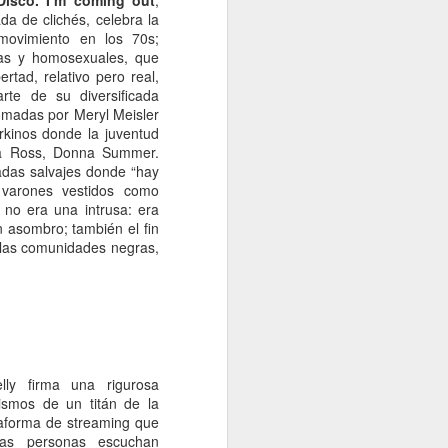
Disco. I’m coming out
,
a de clichés, celebra la
movimiento en los 70s;
cas y homosexuales, que
rtad, relativo pero real,
rte de su diversificada
tomadas por Meryl Meisler
rkinos donde la juventud
na Ross, Donna Summer.
adas salvajes donde “hay
 varones vestidos como
no era una intrusa: era
n asombro; también el fin
 las comunidades negras,
lly firma una rigurosa
ismos de un titán de la
ataforma de streaming que
as personas escuchan