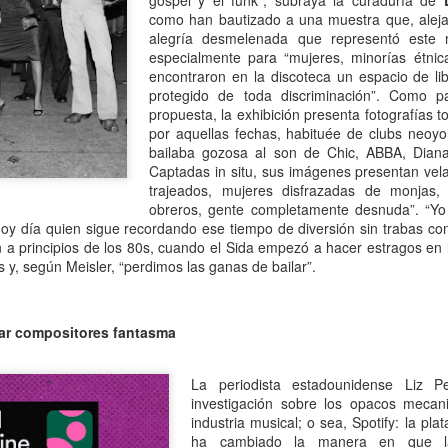
gospel y el funk”, subraya la curaduría de
atadura, que no le temió a la polémica.
como han bautizado a una muestra que, alejad
alegría desmelenada que representó este 
especialmente para “mujeres, minorías étni
encontraron en la discoteca un espacio de libe
protegido de toda discriminación”. Como pa
propuesta, la exhibición presenta fotografías 
por aquellas fechas, habituée de clubs neoyo
bailaba gozosa al son de Chic, ABBA, Dia
Captadas in situ, sus imágenes presentan vel
trajeados, mujeres disfrazadas de monjas,
obreros, gente completamente desnuda”. “Yo 
 hoy día quien sigue recordando ese tiempo de diversión sin trabas co
 a principios de los 80s, cuando el Sida empezó a hacer estragos en
 y, según Meisler, “perdimos las ganas de bailar”.
tar compositores fantasma
La periodista estadounidense Liz Pe
investigación sobre los opacos mecan
industria musical; o sea, Spotify: la pl
ha cambiado la manera en que l