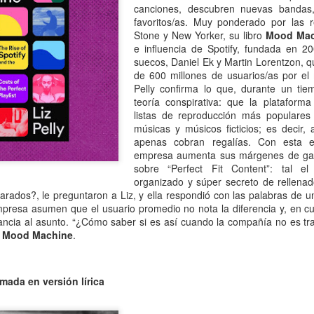
canciones, descubren nuevas bandas,
Escribir contra toda
Marta Lubos (16/8/1943-
JAN
JAN
favoritos/as. Muy ponderado por las re
adversidad (estrepitosa)
27/3/2026): Retrato de
13
13
Stone y New Yorker, su libro
Mood Mac
una mujer en armonía
Por Teresa Donato
e influencia de Spotify, fundada en 2
Hace 10 años, ella fue la "chica
suecos, Daniel Ek y Martin Lorentzon, 
Cuando estudiaba en la facultad,
de tapa" de Damiselas: una
de 600 millones de usuarios/as por el 
preparando el examen de
denominación que seguramente le
Pelly confirma lo que, durante un ti
etnografía -el más difícil de la
habría dado risa a Marta Lubos,
teoría conspirativa: que la plataform
carrera-, hubo un día que, entre
una artista en absoluto pagada de
listas de reproducción más populare
fichas, fotocopias, libros, café,
sí misma, una persona libre de
músicas y músicos ficticios; es decir,
Damiselas Nº 1, a modo de editorial
AN
puchos y la Olivetti portátil
toda presunción y más bien
apenas cobran regalías. Con esta el
13
Allá por las postrimerías del año 2012 se publicó la primera
celeste, me dije: “Esto es lo que
renuente a dar entrevistas. Pero
empresa aumenta sus márgenes de gana
edición de Damiselas en apuros, precedida del siguiente introito:
quiero hacer toda la vida”.
en esta ocasión,
sobre “Perfect Fit Content”: tal 
Mientras estaba leyendo y
afortunadamente, se avino a
organizado y súper secreto de rellena
o primero que hay que saber es que una damisela no es ni una dama
escribiendo en silencio encerrada
responder, afable y espontánea,
ados?, le preguntaron a Liz, y ella respondió con las palabras de u
 una damita (dicho esto siguiendo las instrucciones de T.S. Eliot para
en mi habitación, las horas no
divertida o apasionada -según el
empresa asumen que el usuario promedio no nota la diferencia y, en c
ber diferenciar un gato de un perro).
pasaban. Me veo tal cual, como si
tema-, siempre yendo al punto,
ancia al asunto. “¿Cómo saber si es así cuando la compañía no es tra
estuviera viviéndolo ahora.
sin el menor rodeo. Así, fueron
e
Mood Machine
.
apareciendo la pianista, la
escultora, la cocinera que brinda
una receta.
mada en versión lírica
Gaby Ferrero (1/7/1961- 20/1/2026)
AN
13
Sus ojos se cerraron -anticipadamente, inesperadamente- y el