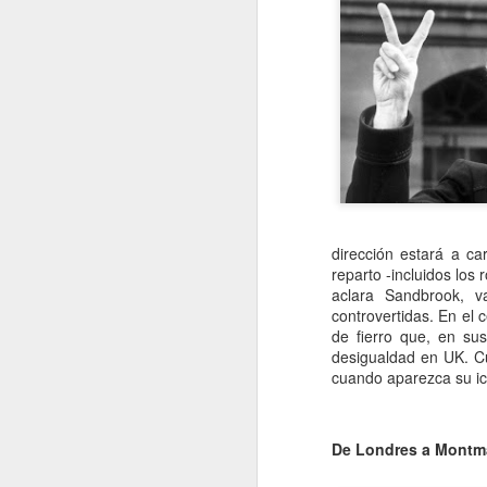
e
pe
e
pe
jo
mu
J
dirección estará a ca
reparto -incluidos los
Na
aclara Sandbrook, va
p
controvertidas. En el
c
de fierro que, en su
mu
desigualdad en UK. Cu
má
cuando aparezca su i
ma
co
De Londres a Montmar
J