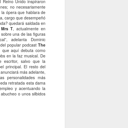
l Reino Unido inspiraron
iones; no necesariamente
n la ópera que hablara de
ra, cargo que desempeñó
euda? quedará saldada en
s
Mrs T
, actualmente en
 sobre una de las figuras
cal”, adelanta Dominic
 del popular podcast
The
) que aquí debuta como
bbs en la faz musical. De
escritor, salvo que la
 principal. El resto del
e anunciará más adelante,
 las personalidades más
ueda retratada esta dama
esempleo y acentuando la
 abucheo o unos silbidos