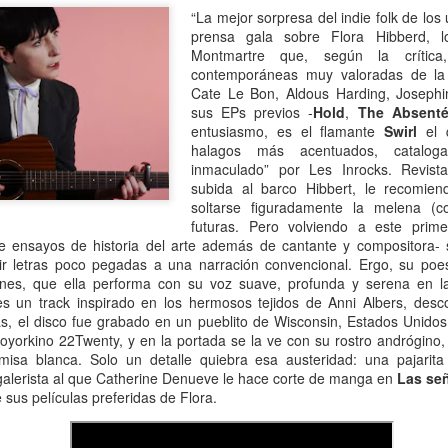
“La mejor sorpresa del indie folk de los 
 Ciro Ramón Eyras, 1932-2019
prensa gala sobre Flora Hibberd, 
Montmartre que, según la crítica
trás de la ventana, junto al fuego, mi padre lee.
contemporáneas muy valoradas de la 
Cate Le Bon, Aldous Harding, Joseph
 pienso en él, lo veo así, leyendo, la cabeza gris detrás del vidrio. Es
sus EPs previos -
Hold
,
The Absenté
a visión fugaz, apenas un segundo, la de mi padre, sentado de
entusiasmo, es el flamante
Swirl
el q
paldas, en su casita de fin de semana, en un barrio cerrado de la
halagos más acentuados, catalo
ona Sur.
inmaculado” por Les Inrocks. Revist
subida al barco Hibbert, le recomie
Al fin sola y, a la vez, tan bien acompañada
AN
soltarse figuradamente la melena (co
13
Por Guadalupe Treibel
futuras. Pero volviendo a este prim
de ensayos de historia del arte además de cantante y compositora-
ir letras poco pegadas a una narración convencional. Ergo, su poes
a soledad implica que, aunque esté sola, estoy con alguien; es decir,
ciones, que ella performa con su voz suave, profunda y serena en 
onmigo misma. Significa que soy dos en uno”, apuntó alguna vez la
s un track inspirado en los hermosos tejidos de Anni Albers, descoll
lósofa fuera de serie Hannah Arendt, y esa frase es la llave que cierra
, el disco fue grabado en un pueblito de Wisconsin, Estados Unidos
 recorrido de Enfin seule (“Por fin sola”), libro de la periodista y
neoyorkino 22Twenty, y en la portada se la ve con su rostro andrógino
odcaster Lauren Bastide que acaba de editarse en Francia con muy
isa blanca. Solo un detalle quiebra esa austeridad: una pajarita 
vorable acogida.
l galerista al que Catherine Denueve le hace corte de manga en
Las señ
sus películas preferidas de Flora.
Ganando dos verdaderos amores
AN