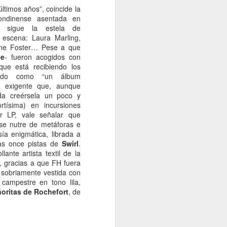
últimos años”, coincide la
londinense asentada en
, sigue la estela de
escena: Laura Marling,
ine Foster… Pese a que
e
- fueron acogidos con
ue está recibiendo los
gado como “un álbum
a exigente que, aunque
nda creérsela un poco y
rtísima) en incursiones
er LP, vale señalar que
 se nutre de metáforas e
ía enigmática, librada a
las once pistas de
Swirl
.
ante artista textil de la
, gracias a que FH fuera
, sobriamente vestida con
campestre en tono lila,
oritas de Rochefort
, de