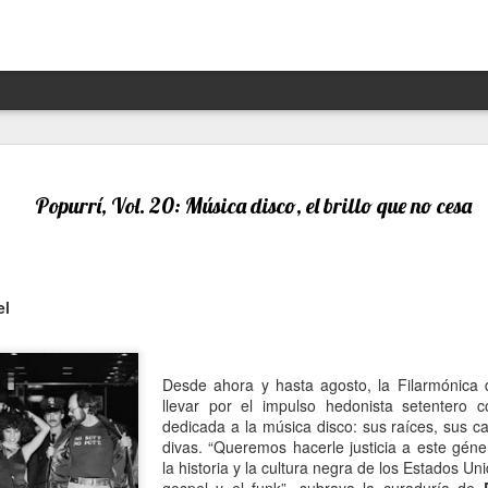
Hannah Arendt y Alejandra 
JAN
13
un afortunado encuentro escé
Popurrí, Vol. 20: Música disco, el brillo que no cesa
Por Moira Soto
"Lo que ha sucedido puede volver a suceder": la premoni
advertencia de la brillante filósofa, politóloga, periodist
el
Arendt (1906- 1975) resuena con desgraciada vigencia en
21, en estos precisos momentos de amenaza a las dem
de hechos de ilegalidad y crueldad crecientes por parte 
grandes potencias, de gobiernos talibanes, de un avance
Desde ahora y hasta agosto, la Filarmónica d
de la ultraderecha más reaccionaria, caprichosa y avasal
llevar por el impulso hedonista setentero 
dedicada a la música disco: sus raíces, sus ca
Arendt, de cuya muerte a los 69 se cumplieron 50 años 
divas. “Queremos hacerle justicia a este géner
diciembre pasado, fue una pensadora alemana -de origen
la historia y la cultura negra de los Estados Un
original, audaz, a contracorriente, inconformista, libre de