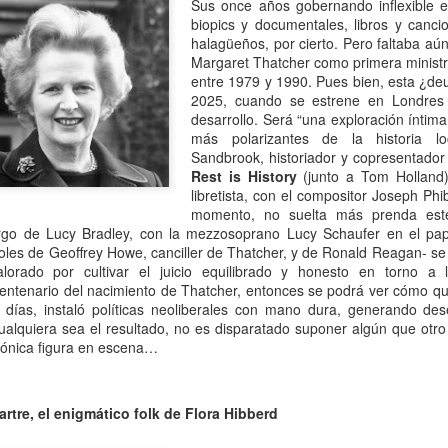
Sus once años gobernando inflexible e
mundo de quienes la siguen queriendo y admirando se detuvo,
biopics y documentales, libros y canc
ntre el shock y un enorme desconsuelo. Tan adorable y honesta como
halagüeños, por cierto. Pero faltaba aú
rsona, tan excelente y angelada como actriz, tan amorosa y atenta
Margaret Thatcher como primera minist
n su maternidad elegida y conquistada palmo a palmo... Cómo no
entre 1979 y 1990. Pues bien, esta ¿d
nsar en su queridísimo hijo adoptivo Osqui Ferrero, que resultó,
2025, cuando se estrene en Londre
vencísimo, una notable revelación como actor en Más bello que la
desarrollo. Será “una exploración íntima
erte (2022).
más polarizantes de la historia lo
Sandbrook, historiador y copresentador
Rest is History
(junto a Tom Holland
Mi Rob Reiner privado
libretista, con el compositor Joseph Phi
AN
momento, no suelta más prenda este 
13
Por Moira Soto
rgo de Lucy Bradley, con la mezzosoprano Lucy Schaufer en el papel
 roles de Geoffrey Howe, canciller de Thatcher, y de Ronald Reagan- s
rrador de varios cuentos románticos fílmicos para gente adulta,
lorado por cultivar el juicio equilibrado y honesto en torno a
ersona muy querida en la farándula hollywoodense y más allá,
 centenario del nacimiento de Thatcher, entonces se podrá ver cómo q
omprometido activista del partido demócrata, Rob Reiner -como es
s días, instaló políticas neoliberales con mano dura, generando d
y sabido por la difusión que tuvo la noticia- fue víctima de la muerte
alquiera sea el resultado, no es disparatado suponer algún que otro
s horrible que pudiera tener alguien de sus quilates. Una jugarreta
cónica figura en escena…
lvada del destino que, en general -salvo a individuos desalmados
mo el “presidente” actual de los Estados Unidos-, costó asumir.
tre, el enigmático folk de Flora Hibberd
Mi padre lee
AN
13
Por María José Eyras