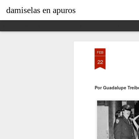
damiselas en apuros
Classic
Flipcard
Magazine
Mosaic
Sidebar
Snapshot
Timeslide
FEB
22
Por Guadalupe Treib