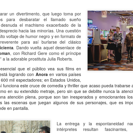
Escribir contra toda
Marta Lubos (16/8/1943-
JAN
JAN
adversidad (estrepitosa)
27/3/2026): Retrato de
13
13
rar un divertimento, que luego toma por
una mujer en armonía
Por Teresa Donato
os para desbaratar el llamado sueño
Hace 10 años, ella fue la "chica
, desnuda el machismo exacerbado de la
Cuando estudiaba en la facultad,
de tapa" de Damiselas: una
esprecio hacia las minorías. Una cuestión
preparando el examen de
denominación que seguramente le
lto voltaje de humor negro y en formato de
etnografía -el más difícil de la
habría dado risa a Marta Lubos,
reverente para así burlarse del clásico
carrera-, hubo un día que, entre
una artista en absoluto pagada de
icienta
.
Dando vuelta aquel desenlace de
fichas, fotocopias, libros, café,
sí misma, una persona libre de
oman
, con Richard Gere como el príncipe
Damiselas Nº 1, a modo de editorial
AN
puchos y la Olivetti portátil
toda presunción y más bien
 a la adorable prostituta Julia Roberts.
13
Allá por las postrimerías del año 2012 se publicó la primera
celeste, me dije: “Esto es lo que
renuente a dar entrevistas. Pero
edición de Damiselas en apuros, precedida del siguiente introito:
sencial que el público vea sus films en
quiero hacer toda la vida”.
en esta ocasión,
 está logrando con
Anora
en varios países
Mientras estaba leyendo y
afortunadamente, se avino a
o primero que hay que saber es que una damisela no es ni una dama
i 600 mil espectadores; en Estados Unidos,
escribiendo en silencio encerrada
responder, afable y espontánea,
 una damita (dicho esto siguiendo las instrucciones de T.S. Eliot para
sí funciona este cruce de comedia y thriller que acaso pueda trabarse
en mi habitación, las horas no
divertida o apasionada -según el
ber diferenciar un gato de un perro).
itmo en su extendido metraje, pero sin que se debilite nunca la atenci
pasaban. Me veo tal cual, como si
tema-, siempre yendo al punto,
una atención plena, porque son tan inesperados y emocionantes los
estuviera viviéndolo ahora.
sin el menor rodeo. Así, fueron
s las escenas que juegan algunos de sus personajes, que es impos
apareciendo la pianista, la
ede en pantalla.
escultora, la cocinera que brinda
una receta.
Gaby Ferrero (1/7/1961- 20/1/2026)
AN
La entrega y la espontaneidad na
13
intérpretes resultan fascinante
Sus ojos se cerraron -anticipadamente, inesperadamente- y el