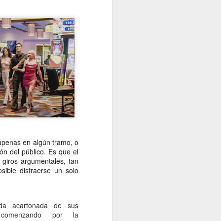
Un cavaliere della patria
JAN
13
Por Sonia Novello
“Ser abofeteado teniendo las
manos atadas detrás de la
espalda
es algo que no le deseo a nadie”.
Amadeo Novello. Diario de guerra.
Su primera fuga fue una noche
estrellada. Cuenta que avanzaban
arrastrándose por tierra solo
 apenas en algún tramo, o
cuando las nubes tapaban la luna.
ón del público. Es que el
Es que esta iluminaba demasiado
 giros argumentales, tan
el borde de la carretera de
ible distraerse un solo
pedregullo llena de barro y de
pozos de la zona de montaña por
la que se desplazaban, bajo el
cielo de Yugoslavia.
da acartonada de sus
s, comenzando por la