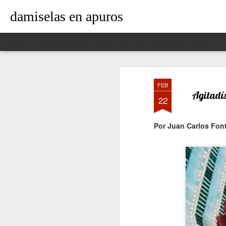
damiselas en apuros
Classic
Flipcard
Magazine
Mosaic
Sidebar
Snapshot
Timeslide
FEB
Agitadís
22
Por Juan Carlos Fon