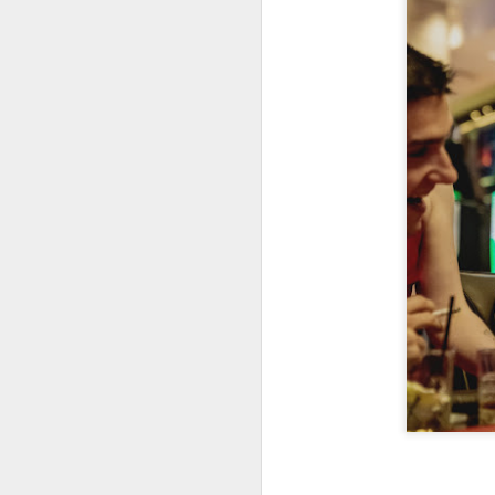
A
De
Si
un
es
z
J
“L
c
fi
el
p
fa
J