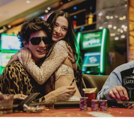
 Ciro Ramón Eyras, 1932-2019
trás de la ventana, junto al fuego, mi padre lee.
 pienso en él, lo veo así, leyendo, la cabeza gris detrás del vidrio. Es
a visión fugaz, apenas un segundo, la de mi padre, sentado de
paldas, en su casita de fin de semana, en un barrio cerrado de la
ona Sur.
Al fin sola y, a la vez, tan bien acompañada
AN
13
Por Guadalupe Treibel
a soledad implica que, aunque esté sola, estoy con alguien; es decir,
onmigo misma. Significa que soy dos en uno”, apuntó alguna vez la
lósofa fuera de serie Hannah Arendt, y esa frase es la llave que cierra
 recorrido de Enfin seule (“Por fin sola”), libro de la periodista y
odcaster Lauren Bastide que acaba de editarse en Francia con muy
vorable acogida.
Ganando dos verdaderos amores
AN