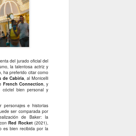
nta del jurado oficial del
smo, la talentosa actriz y
o, ha preferido citar como
 de Cabiria
, al Monicelli
de
French Connection
, y
 cóctel bien personal y
r personajes e historias
ede ser comparada por
alización de Baker: la
 con
Red
Rocket
(2021),
 es bien recibida por la