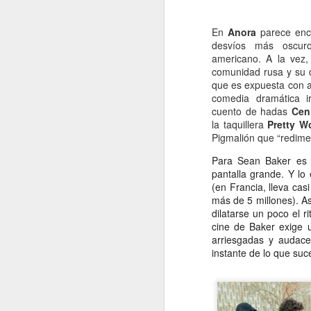
Retorno ilusionado a
JAN
Carmen Martín Gaite
13
En
Anora
parece enca
Por Cecilia Sorrentino
desvíos más oscur
americano. A la vez
“Una vuelve siempre a los viejos
comunidad rusa y su d
sitios donde amó la vida”, canta
que es expuesta con a
Chavela. Y aunque su amigo de
comedia dramática ir
Úbeda la contradiga en otra
cuento de hadas
Cen
canción: “al lugar donde has sido
la taquillera
Pretty W
J
feliz no debieras tratar de volver”,
Pigmalión que “redime”
yo regreso a Nubosidad variable,
Para Sean Baker es e
la novela de Carmen Martín Gaite,
pantalla grande. Y lo
veinte años después.
L
(en Francia, lleva cas
ni
más de 5 millones). A
Tiene algo de aventura. Quizás no
sa
dilatarse un poco el r
recupere aquel estado de
cine de Baker exige 
deslumbramiento pero también
arriesgadas y audace
podrían suscitarse otros nuevos.
instante de lo que suc
Será un reencuentro con mis
marcas y subrayados.
J