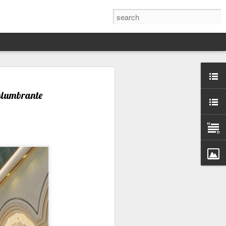
Darín,
nico
eslumbrante
toria
a Hannah
 este siglo
ocracias,
de las
 alucinante
ladora.
en
 judío-
 toda