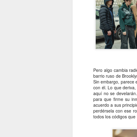
e
pe
e
pe
jo
mu
J
Pero algo cambia radi
barrio ruso de Brookly
Na
Sin embargo, parece 
p
con él. Lo que deriva
c
aquí no se develarán.
mu
para que firme su in
má
acuerdo a sus principi
ma
perdérsela con ese ro
co
todos los códigos que 
J