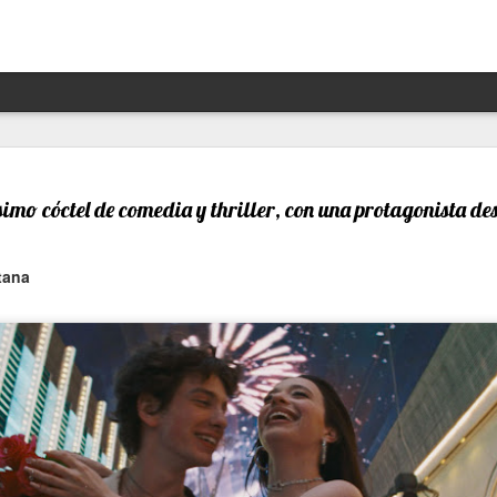
Hannah Arendt y Alejandra 
JAN
13
un afortunado encuentro escé
imo cóctel de comedia y thriller, con una protagonista d
Por Moira Soto
tana
"Lo que ha sucedido puede volver a suceder": la premoni
advertencia de la brillante filósofa, politóloga, periodist
Arendt (1906- 1975) resuena con desgraciada vigencia en
21, en estos precisos momentos de amenaza a las dem
de hechos de ilegalidad y crueldad crecientes por parte 
grandes potencias, de gobiernos talibanes, de un avance
de la ultraderecha más reaccionaria, caprichosa y avasal
Arendt, de cuya muerte a los 69 se cumplieron 50 años 
diciembre pasado, fue una pensadora alemana -de origen
original, audaz, a contracorriente, inconformista, libre de