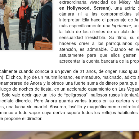
extraordinaria vivacidad de Mikey M
mundo de quienes la siguen queriendo y admirando se detuvo,
en
Hollywood, Scream
), una actriz
ntre el shock y un enorme desconsuelo. Tan adorable y honesta como
cámara ni a las comprometidas si
rsona, tan excelente y angelada como actriz, tan amorosa y atenta
interpretar. Ella hace el personaje de 
n su maternidad elegida y conquistada palmo a palmo... Cómo no
más específicamente una
lapdancer,
un
nsar en su queridísimo hijo adoptivo Osqui Ferrero, que resultó,
la falda de los clientes de un club de
vencísimo, una notable revelación como actor en Más bello que la
sensualidad irresistible. Su ritmo, su 
erte (2022).
hacerles creer a los parroquianos q
atención, es admirable. Cuando en v
astutamente para que ellos gasten
Mi Rob Reiner privado
AN
acrecentar la cuenta bancaria de la prop
13
Por Moira Soto
calmente cuando conoce a un joven de 21 años, de origen ruso igual 
n). El chico, hijo de un multimillonario, es inmaduro, malcriado, adicto
rrador de varios cuentos románticos fílmicos para gente adulta,
enamorarse de Anora y le ofrece una fuerte suma de dinero para qu
ersona muy querida en la farándula hollywoodense y más allá,
, luego de noches de fiesta, en un acelerado casamiento en Las Vega
omprometido activista del partido demócrata, Rob Reiner -como es
 Solo vale decir que un trío de “peligrosos” mafiosos rusos intenta
y sabido por la difusión que tuvo la noticia- fue víctima de la muerte
mediato divorcio. Pero Anora guarda varios trucos en su cartera y 
s horrible que pudiera tener alguien de sus quilates. Una jugarreta
os, una lucha sin cuartel. Absurda, insólita y magnéticamente entrete
lvada del destino que, en general -salvo a individuos desalmados
mance a todo vapor cuya deriva supera todos los reflejos habituales 
mo el “presidente” actual de los Estados Unidos-, costó asumir.
le propone el director.
Mi padre lee
AN
13
Por María José Eyras