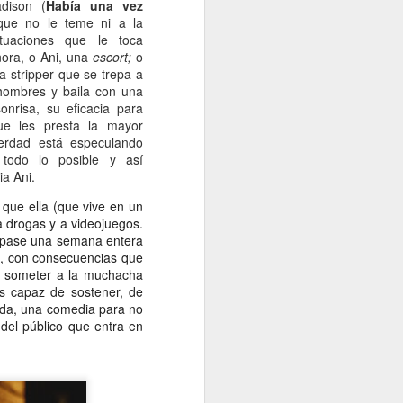
adison (
Había una vez
 que no le teme ni a la
tuaciones que le toca
Anora, o Ani, una
e
scort;
o
a stripper que se trepa a
 hombres y baila con una
sonrisa, su eficacia para
ue les presta la mayor
erdad está especulando
 todo lo posible y así
ia Ani.
que ella (que vive en un
 a drogas y a videojuegos.
e pase una semana entera
s, con consecuencias que
rá someter a la muchacha
es capaz de sostener, de
nida, una comedia para no
del público que entra en