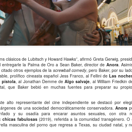
atadura, que no le temió a la polémica.
lms clásicos de Lubitsch y Howard Hawks”, afirmó Greta Gerwig, preside
l entregarle la Palma de Oro a Sean Baker, director de
Anora
. Asimi
 citado otros ejemplos de la
screwball
comedy
, pero Baker, por su lad
icable, prolífico cineasta español Jess Franco, al Fellini de
Las
noches
 pistola
, al Jonathan Demme de
Algo salvaje
, al William Friedkin 
otal, que Baker bebió en muchas fuentes para preparar su propio
ste alto representante del cine independiente se destacó por elegi
árgenes de una sociedad democráticamente conservadora.
Anora
pu
nfado y su osadía para encarar asuntos sexuales, con otra re
: chicas
fabulosas
(2019), referida a la comunidad transgénero. O
ella masculina del porno que regresa a Texas, su ciudad natal, y no