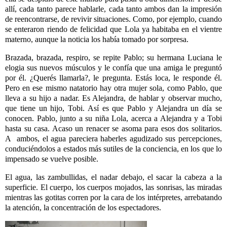
allí, cada tanto parece hablarle, cada tanto ambos dan la impresión
de reencontrarse, de revivir situaciones. Como, por ejemplo, cuando
se enteraron riendo de felicidad que Lola ya habitaba en el vientre
materno, aunque la noticia los había tomado por sorpresa.
Brazada, brazada, respiro, se repite Pablo; su hermana Luciana le
elogia sus nuevos músculos y le confía que una amiga le preguntó
por él. ¿Querés llamarla?, le pregunta. Estás loca, le responde él.
Pero en ese mismo natatorio hay otra mujer sola, como Pablo, que
lleva a su hijo a nadar. Es Alejandra, de hablar y observar mucho,
que tiene un hijo, Tobi. Así es que Pablo y Alejandra un día se
conocen. Pablo, junto a su niña Lola, acerca a Alejandra y a Tobi
hasta su casa. Acaso un renacer se asoma para esos dos solitarios.
A ambos, el agua pareciera haberles agudizado sus percepciones,
conduciéndolos a estados más sutiles de la conciencia, en los que lo
impensado se vuelve posible.
El agua, las zambullidas, el nadar debajo, el sacar la cabeza a la
superficie. El cuerpo, los cuerpos mojados, las sonrisas, las miradas
mientras las gotitas corren
por la cara de los intérpretes, arrebatando
la atención, la concentración de los espectadores.