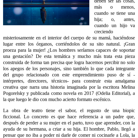
deben ser las cosas,
más o menos,
cuando se tiene una
hija; o, antes,
cuando un hijo va
creciendo
misteriosamente en el interior del
cuerpo de su mamá, haciéndose
lugar entre los órganos, corriéndolos de su sito natural. ¡Gran
proeza para la mujer! ¿Los hombres seríamos capaces de soportar
una gestación? De esta temática y mucho más trata esta pieza
construida de forma tan precisa que logra hacernos percibir no solo
los apegos
de los personajes, sino también lo que cada integrante
del grupo relacionado con
este emprendimiento puso de sí -
intérpretes, directores, técnicos- para
construir esta amalgama
creativa que narra una historia imaginada por la escritora
Melina
Pogorelsky y publicada como novela en 2017 (Odelia Editorial), a
la que luego le dio con mucho acierto formato escénico.
La obra de teatro tiene el sabor, el regusto de una biopic
ficcional. Lo concreto es que hace referencia a un padre que,
después de perder a su mujer en el parto, tuvo que aprender, con la
ayuda de su hermana, a criar a su hija. El hombre, Pablo, llegó a
pensar que no iba a poder ni darle de comer ni cocinarle a Lola, la