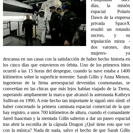
días, la misión
espacial Polaris
Dawn de la empresa
privada SpaceX
resultó un rotundo
suceso, y su
tripulación mixta -
dos varones, dos
mujeres- ya
descansa en sus casas con la satisfacción de haber hecho historia en
los cinco días que estuvieron en órbita. Uno de los primeros hitos
ocurrió a las 15 horas del despegue, cuando la nave estaba a 1400
kilómetros sobre la superficie terrestre: Sarah Gillis y Anna Menon,
ingenieras de la firma aeroespacial devenidas cosmonautas, se
convertían en las chicas que más lejos habían viajado de la Tierra,
superando ampliamente la marca que alcanzó la astronauta Kathryn
Sullivan en 1990. A este hecho tan importante le siguió otro símil: el
haber concretado la primera caminata espacial comercial de la que
hay registro, a unos 700 kilómetros de altura, cuando el comandante
Jared Isaacman y la mentada Gillis salieron a dar un paseo espacial
tras abrir la escotilla de la cápsula Dragon ¿Qué tiene esto que ver
con la música? Nada de nada, salvo el hecho de que Sarah Gillis