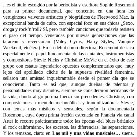
...es el título escogido por la periodista y escritora Sophie Rosemont
para su primer documental, que concentra en una hora los
vertiginosos vaivenes artísticos y biográficos de Fleetwood Mac, la
excepcional banda de culto, con especial foco en sus chicas ¿Sexo,
droga y rock’n’roll? Sí, pero también canciones que todavía resisten
el paso del tiempo, veneradas por nuevas generaciones que las
tararean y reversionan (Miley Cyrus, Harry Styles, Vampire
Weekend, etcétera). En su debut como directora, Rosemont destaca
especialmente el papel fundamental de las cantantes, instrumentistas
y compositoras Stevie Nicks y Christine McVie en el éxito de este
grupo con estatus legendario: opuestos complementarios que, muy
lejos del apolillado cliché de la supuesta rivalidad femenina,
sellaron una amistad inquebrantable desde el primer día que se
conocieron. Tanto es así que, aunque dueñas de talentos y
personalidades muy distintos, siempre se consideraron hermanas de
la vida, dando al grupo una fuerza sin precedentes. Christine, con
composiciones a menudo melancólicas y tranquilizadoras; Stevie,
con temas más místicos y sensuales, según la documentada
Rosemont, cuya ópera prima (recién estrenada en Francia vía canal
Arte) lo recorre prácticamente todo: las épocas -del blues británico
al rock californiano-, los excesos, las diferencias, las separaciones.
Y los temazos, claro: en
Las mil y una vidas musicales…
suena,