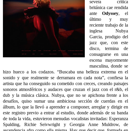
severa crítica
británica cae rendida
ante
Odyssey
, el
último y muy
reciente trabajo de la
inglesa Nubya
Garcia, prodigio del
jazz que, con este
disco, termina de
consagrarse en una
escena mayormente
masculina, donde se
hizo hueco a los codazos. “Buscaba una belleza extrema en el
sonido y que realmente se derramara en cada nota”, confiesa la
artista que ha conseguido su cometido con creces, creando paisajes
sonoros atmosféricos y audaces que cruzan el jazz con el r&b, el
dub y la música clásica. Nubya, que no se apichona frente a los
desafíos, quiso sumar una ambiciosa sección de cuerdas en el
álbum, lo que la llevó a aprender a componer, arreglar y dirigir en
este registro previo a entrar al estudio, donde además de su banda
de toda la vida, estuvieron menudas vocalistas invitadas: Esperanza
Spalding, Richie Seivwright y Georgia Anne Muldrow, de
ascendencia afro como ella misma. Hay que decir que, formada en