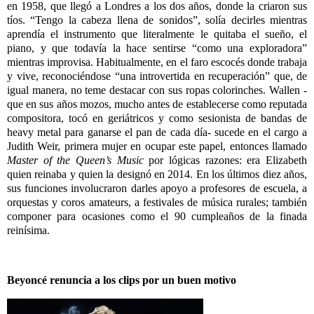
en 1958, que llegó a Londres a los dos años, donde la criaron sus
tíos. “Tengo la cabeza llena de sonidos”, solía decirles mientras
aprendía el instrumento que literalmente le quitaba el sueño, el
piano, y que todavía la hace sentirse “como una exploradora”
mientras improvisa. Habitualmente, en el faro escocés donde trabaja
y vive, reconociéndose “una introvertida en recuperación” que, de
igual manera, no teme destacar con sus ropas colorinches. Wallen -
que en sus años mozos, mucho antes de establecerse como reputada
compositora, tocó en geriátricos y como sesionista de bandas de
heavy metal para ganarse el pan de cada día- sucede en el cargo a
Judith Weir, primera mujer en ocupar este papel, entonces llamado
Master of the Queen’s Music
por lógicas razones: era Elizabeth
quien reinaba y quien la designó en 2014. En los últimos diez años,
sus funciones involucraron darles apoyo a profesores de escuela, a
orquestas y coros amateurs, a festivales de música rurales; también
componer para ocasiones como el 90 cumpleaños de la finada
reinísima.
Beyoncé renuncia a los clips por un buen motivo