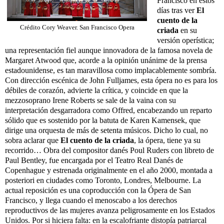
Francisco en estos
días tras ver
El
cuento de la
Crédito Cory Weaver. San Francisco Opera
criada
en su
versión operística;
una representación fiel aunque innovadora de la famosa novela de
Margaret Atwood que, acorde a la opinión unánime de la prensa
estadounidense, es tan maravillosa como implacablemente sombría.
Con dirección escénica de John Fulljames, esta ópera no es para los
débiles de corazón, advierte la crítica, y coincide en que la
mezzosoprano Irene Roberts se sale de la vaina con su
interpretación desgarradora como Offred, encabezando un reparto
sólido que es sostenido por la batuta de Karen Kamensek, que
dirige una orquesta de más de setenta músicos. Dicho lo cual, no
sobra aclarar que
El cuento de la criada
, la ópera, tiene ya su
recorrido… Obra del compositor danés Poul Ruders con libreto de
Paul Bentley, fue encargada por el Teatro Real Danés de
Copenhague y estrenada originalmente en el año 2000, montada a
posteriori en ciudades como Toronto, Londres, Melbourne. La
actual reposición es una coproducción con la Ópera de San
Francisco, y llega cuando el menoscabo a los derechos
reproductivos de las mujeres avanza peligrosamente en los Estados
Unidos. Por si hiciera falta: en la escalofriante distopía patriarcal