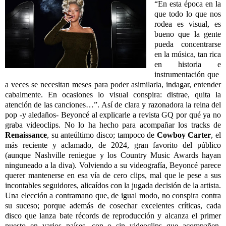
“En esta época en la
que todo lo que nos
rodea es visual, es
bueno que la gente
pueda concentrarse
en la música, tan rica
en historia e
instrumentación que
a veces se necesitan meses para poder asimilarla, indagar, entender
cabalmente. En ocasiones lo visual conspira: distrae, quita la
atención de las canciones…”. Así de clara y razonadora la reina del
pop -y aledaños- Beyoncé al explicarle a revista GQ por qué ya no
graba videoclips. No lo ha hecho para acompañar los tracks de
Renaissance
, su anteúltimo disco; tampoco de
Cowboy Carter
, el
más reciente y aclamado, de 2024, gran favorito del público
(aunque Nashville reniegue y los Country Music Awards hayan
ninguneado a la diva). Volviendo a su videografía, Beyoncé parece
querer mantenerse en esa vía de cero clips, mal que le pese a sus
incontables seguidores, alicaídos con la jugada decisión de la artista.
Una elección a contramano que, de igual modo, no conspira contra
su suceso; porque además de cosechar excelentes críticas, cada
disco que lanza bate récords de reproducción y alcanza el primer
puesto en varios países, con o sin videoclips que acompañen,