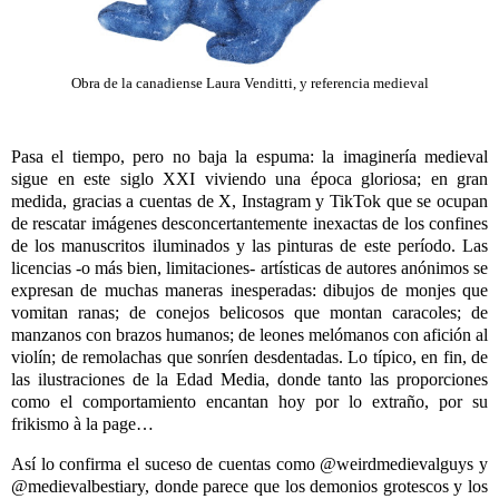
Obra de la canadiense Laura Venditti, y referencia medieval
Pasa el tiempo, pero no baja la espuma: la imaginería medieval
sigue en este siglo XXI viviendo una época gloriosa; en gran
medida, gracias a cuentas de X, Instagram y TikTok que se ocupan
de rescatar imágenes desconcertantemente inexactas de los confines
de los manuscritos iluminados y las pinturas de este período. Las
licencias -o más bien, limitaciones- artísticas de autores anónimos se
expresan de muchas maneras inesperadas: dibujos de monjes que
vomitan ranas; de conejos belicosos que montan caracoles; de
manzanos con brazos humanos; de leones melómanos con afición al
violín; de remolachas que sonríen desdentadas. Lo típico, en fin, de
las ilustraciones de la Edad Media, donde tanto las proporciones
como el comportamiento encantan hoy por lo extraño, por su
frikismo à la page…
Así lo confirma el suceso de cuentas como @weirdmedievalguys y
@medievalbestiary, donde parece que los demonios grotescos y los