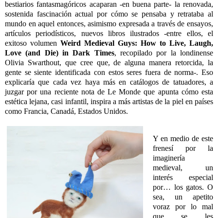
bestiarios fantasmagóricos acaparan -en buena parte- la renovada,
sostenida fascinación actual por cómo se pensaba y retrataba al
mundo en aquel entonces, asimismo expresada a través de ensayos,
artículos periodísticos, nuevos libros ilustrados -entre ellos, el
exitoso volumen
Weird Medieval Guys: How to Live, Laugh,
Love (and Die) in Dark Times
, recopilado por la londinense
Olivia Swarthout, que cree que, de alguna manera retorcida, la
gente se siente identificada con estos seres fuera de norma-. Eso
explicaría que cada vez haya más en catálogos de tatuadores, a
juzgar por una reciente nota de Le Monde que apunta cómo esta
estética lejana, casi infantil, inspira a más artistas de la piel en países
como Francia, Canadá, Estados Unidos.
Y en medio de este
frenesí por la
imaginería
medieval, un
interés especial
por… los gatos. O
sea, un apetito
voraz por lo mal
que se les