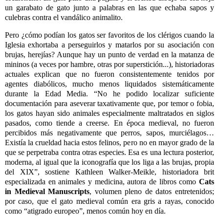
un garabato de gato junto a palabras en las que echaba sapos y
culebras contra el vandálico animalito.
Pero ¿cómo podían los gatos ser favoritos de los clérigos cuando la
Iglesia exhortaba a perseguirlos y matarlos por su asociación con
brujas, herejías? Aunque hay un punto de verdad en la matanza de
mininos (a veces por hambre, otras por superstición...), historiadoras
actuales explican que no fueron consistentemente tenidos por
agentes diabólicos, mucho menos liquidados sistemáticamente
durante la Edad Media. “No he podido localizar suficiente
documentación para aseverar taxativamente que, por temor o fobia,
los gatos hayan sido animales especialmente maltratados en siglos
pasados, como tiende a creerse. En época medieval, no fueron
percibidos más negativamente que perros, sapos, murciélagos…
Existía la crueldad hacia estos felinos, pero no en mayor grado de la
que se perpetraba contra otras especies. Esa es una lectura posterior,
moderna, al igual que la iconografía que los liga a las brujas, propia
del XIX”, sostiene Kathleen Walker-Meikle, historiadora brit
especializada en animales y medicina, autora de libros como
Cats
in Medieval Manuscripts
, volumen pleno de datos entretenidos;
por caso, que el gato medieval común era gris a rayas, conocido
como “atigrado europeo”, menos común hoy en día.