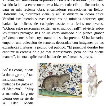
ha sido la última en recurrir a esta bizarra colección de ilustraciones
para su más reciente obra: encantadoras recreaciones en fieltro.
Hidromiel va, hidromiel viene, y allí se divierte la jocosa chica
Venditti esculpiendo suaves esculturas de mininos deformes que
harían las delicias de cualquier asistente a ferias medievales.
“¡Ahora estos personajes existen en el mundo real!”, advierte sobre
los futuros protagonistas de un corto animado que planea grabar
próximamente, sobre cuya trama no suelta prenda. Sí ha lanzado,
empero, una colección de remeras decoradas con imágenes de las
excéntricas criaturas, a pedido del público. “El principal desafío fue
capturar la esencia de algo mal representado, pero de una buena
manera”, intenta explicarse al hablar de sus flamantes piezas.
Así las cosas, queda
la duda: ¿por qué tan
insidiosamente
pintados los gatos en
el Medievo?
“Muy
a menudo, la gente
piensa que se ríe de
la Edad Media