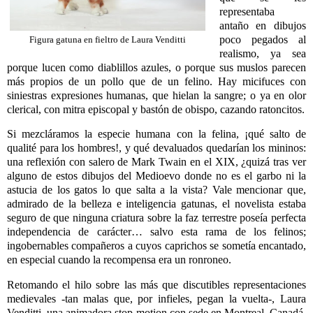
representaba
antaño en dibujos
poco pegados al
Figura gatuna en fieltro de Laura Venditti
realismo, ya sea
porque lucen como diablillos azules, o porque sus muslos parecen
más propios de un pollo que de un felino. Hay micifuces con
siniestras expresiones humanas, que hielan la sangre; o ya en olor
clerical, con mitra episcopal y bastón de obispo, cazando ratoncitos.
Si mezcláramos la especie humana con la felina, ¡qué salto de
qualité para los hombres!, y qué devaluados quedarían los mininos:
una reflexión con salero de Mark Twain en el XIX, ¿quizá tras ver
alguno de estos dibujos del Medioevo donde no es el garbo ni la
astucia de los gatos lo que salta a la vista? Vale mencionar que,
admirado de la belleza e inteligencia gatunas, el novelista estaba
seguro de que ninguna criatura sobre la faz terrestre poseía perfecta
independencia de carácter… salvo esta rama de los felinos;
ingobernables compañeros a cuyos caprichos se sometía encantado,
en especial cuando la recompensa era un ronroneo.
Retomando el hilo sobre las más que discutibles representaciones
medievales -tan malas que, por infieles, pegan la vuelta-, Laura
Venditti, una animadora stop-motion con sede en Montreal, Canadá,