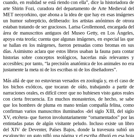
cuando, en realidad se está riendo con ella”, dice la historiadora de
arte Shirin Fozi, curadora del departamento de Arte Medieval del
MET neoyorkino, que abona a la idea de que hay en esas imágenes
un humor subrepticio, deliberado: los artistas anónimos de otrora
estaban tratando de ser graciosos. Larisa Grollemond, encargada del
área de manuscritos antiguos del Museo Getty, en Los Ángeles,
apoya esta teoría; cuenta que algunas imágenes, en especial las que
se hallan en los márgenes, fueron pensadas como bromas en sus
días. Asimismo aclara que estos libros usaban la fauna para contar
historias sobre conceptos teológicos, hacerlas más relevantes y
accesibles; por tanto, “la precisión anatómica de los animales no era
justamente la meta ni de los escribas ni de los diseñadores”.
Más allá de que no estuvieran versados en zoología y, en el caso de
los bichos exóticos, que tocaran de oído, trabajando a partir de
narraciones orales, es difícil creer que no hubiesen visto gatos reales
con cierta frecuencia. En muchos monasterios, de hecho, se sabe
que los hombres de pluma en mano tenían compañía felina, como
confirman varios manuscritos iluminados -del siglo XIII, del siglo
XV, etcétera- que fueron involuntariamente “ornamentados” por las
entintadas patas de algún visitante peludo. Incluso existe un libro
del XIV de Deventer, Países Bajos, donde la travesura subió un
escaloncito: un gato pilló una página y el escriba dibujó en esa hoja