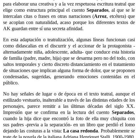
para elaborar una creativa y a la vez respetuosa escritura teatral que
elige como estructura principal el cuento
Separados
, al que se le
intercalan citas o frases en otras narraciones (
Arroz
, etcétera) que
se acoplan con naturalidad, acaso porque los diferentes textos de
AK guardan entre sí una secreta afinidad.
En esta adaptación o teatralización, algunas líneas funcionan casi
como didascalias en el discurrir y el accionar de la protagonista -
alternadamente niña, adolescente, adulta- que conduce esta historia
de familia (padre, madre, hija) que se desarma pero no del todo, con
saltos temporales y cierto discreto distanciamiento en el tratamiento
de situaciones que implican alguna forma de dolor, que se proponen
condensadas, sugeridas, generando emociones contenidas en el
público.
No hay señales de lugar o de época en el texto teatral, aunque el
estilizado vestuario, inalterable a través de las distintas edades de los
personajes, parece remitir a las últimas décadas del siglo XX.
Impresión que se confirma en la lectura del cuento
Separados
,
cuando la hija dice que encontró la foto de ella muy chiquita con
sus padres -previa a la separación- en un libro que perdió el lomo
dejando las costuras a la vista:
La casa redonda
. Probablemente se
trate de la novela de la italiana Adriana Henriquet Stalli, 1900-1980,