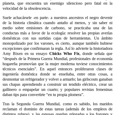
planeta, que encuentra un enemigo silencioso pero fatal en la
velocidad de la obsolescencia.
Suele achacársele -en parte- a nuestros ancestros el negro devenir
de la historia climática cuando antaño al menos, y sin saber ni
medio sobre emisiones de carbono, se practicaba una de las
conductas más a favor de la ecología: resolver las propias averías
domésticas con sus surtidas cajas de herramientas. Un ámbito
monopolizado por los varones, es cierto, aunque también hubiese
excepciones que confirmaran la regla. Así lo advierte la historiadora
Amy Bixen en su ensayo
Chicks Who Fix
, donde señala que
“después de la Primera Guerra Mundial, profesionales de economía
hogareña promovían que la mujer moderna tuviese conocimientos
técnicos esenciales”. En aquel entonces proliferaron clases de
ingeniería doméstica donde se enseñaba, entre otras cosas, a
desmontar un refrigerador y volver a armarlo; las girlscouts ganaban
sus chapas aprendiendo a construir un tendido eléctrico, crear un
gallinero o empapelar un cuarto; y populares revistas femeninas
daban tips para convertirte “en tu propia plomera”.
Tras la Segunda Guerra Mundial, como es sabido, los maridos
reclaman el dominio de estas tareas (además de los empleos de
distintos rubros), y las esposas quedan relegadas a los fogones y