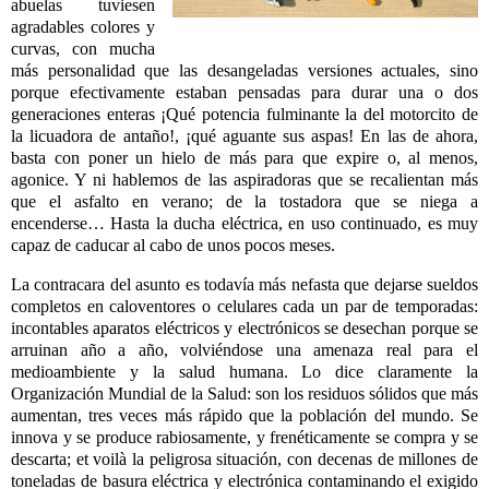
abuelas tuviesen
agradables colores y
curvas, con mucha
más personalidad que las desangeladas versiones actuales, sino
porque efectivamente estaban pensadas para durar una o dos
generaciones enteras ¡Qué potencia fulminante la del motorcito de
la licuadora de antaño!, ¡qué aguante sus aspas! En las de ahora,
basta con poner un hielo de más para que expire o, al menos,
agonice. Y ni hablemos de las aspiradoras que se recalientan más
que el asfalto en verano; de la tostadora que se niega a
encenderse… Hasta la ducha eléctrica, en uso continuado, es muy
capaz de caducar al cabo de unos pocos meses.
La contracara del asunto es todavía más nefasta que dejarse sueldos
completos en caloventores o celulares cada un par de temporadas:
incontables aparatos eléctricos y electrónicos se desechan porque se
arruinan año a año, volviéndose una amenaza real para el
medioambiente y la salud humana. Lo dice claramente la
Organización Mundial de la Salud: son los residuos sólidos que más
aumentan, tres veces más rápido que la población del mundo. Se
innova y se produce rabiosamente, y frenéticamente se compra y se
descarta; et voilà la peligrosa situación, con decenas de millones de
toneladas de basura eléctrica y electrónica contaminando el exigido