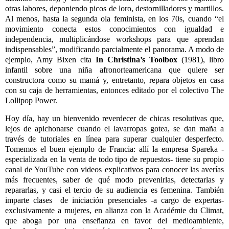
otras labores, deponiendo picos de loro, destornilladores y martillos.
Al menos, hasta la segunda ola feminista, en los 70s, cuando “el
movimiento conecta estos conocimientos con igualdad e
independencia, multiplicándose workshops para que aprendan
indispensables”, modificando parcialmente el panorama. A modo de
ejemplo, Amy Bixen cita
In Christina’s Toolbox
(1981), libro
infantil sobre una niña afronorteamericana que quiere ser
constructora como su mamá y, entretanto, repara objetos en casa
con su caja de herramientas, entonces editado por el colectivo The
Lollipop Power.
Hoy día, hay un bienvenido reverdecer de chicas resolutivas que,
lejos de apichonarse cuando el lavarropas gotea, se dan maña a
través de tutoriales en línea para superar cualquier desperfecto.
Tomemos el buen ejemplo de Francia: allí la empresa Spareka -
especializada en la venta de todo tipo de repuestos- tiene su propio
canal de YouTube con videos explicativos para conocer las averías
más frecuentes, saber de qué modo prevenirlas, detectarlas y
repararlas, y casi el tercio de su audiencia es femenina. También
imparte clases
de iniciación presenciales -a cargo de expertas-
exclusivamente a mujeres, en alianza con la Académie du Climat,
que aboga por una enseñanza en favor del medioambiente,