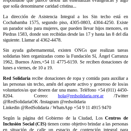
responsable que parece desoír las enseñanzas evangélicas y algo
que solía denominarse caridad cristina...
La dirección de Asistencia Integral a los Sin techo está en
Cochabamba 1575, segundo piso, 4305-0803, 4304-4250. Existe
un parador solo para mujeres, que pueden llevar hijos menores, en
Piedras 1583, donde son recibidas desde las 17 y hasta las 8 del día
siguiente. Llamar al 4362-4478.
Sin ayuda gubernamental, existen ONGs que realizan tareas
solidarias bien organizadas como la Fundación Sí, Ángel Carranza
1962, Buenos Aires,+54 11 4775-6159. Se reciben donaciones de
lunes a viernes, de 10 a 19.
Red Solidaria
recibe donaciones de ropa y comida para auxiliar a
las personas sin techo, amén del aporte activo y generoso de los/as
voluntarios/as que deseen dar una mano. Teléfono +54 (011) 4450-
8204.
Correo:
hola@redsolidaria.org.ar
/Twitter
@RedSolidariaOK /Instagram @redsolidaria
Linkedin @RedSolidaria /
WhatsApp +54 9 11 4915 9470
Según la página del Gobierno de la Ciudad, Los
Centros de
Inclusión Social (CIS)
tienen como objetivo brindar a las personas
en situación de calle un espacio de contención integral para