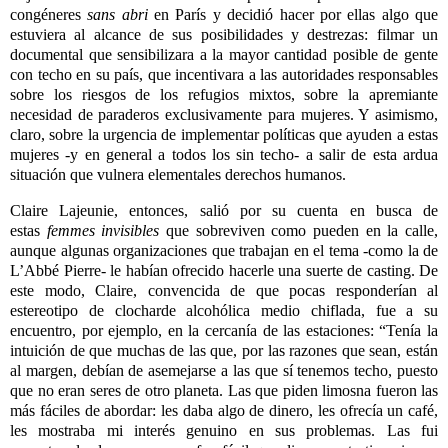
congéneres
sans abri
en París y decidió hacer por ellas algo que
estuviera al alcance de sus posibilidades y destrezas: filmar un
documental que sensibilizara a la mayor cantidad posible de gente
con techo en su país, que incentivara a las autoridades responsables
sobre los riesgos de los refugios mixtos, sobre la apremiante
necesidad de paraderos exclusivamente para mujeres. Y asimismo,
claro, sobre la urgencia de implementar políticas que ayuden a estas
mujeres -y en general a todos los sin techo- a salir de esta ardua
situación que vulnera elementales derechos humanos.
Claire Lajeunie, entonces, salió por su cuenta en busca de
estas
femmes invisibles
que sobreviven como pueden en la calle,
aunque algunas organizaciones que trabajan en el tema -como la de
L’Abbé Pierre- le habían ofrecido hacerle una suerte de casting. De
este modo, Claire, convencida de que pocas responderían al
estereotipo de clocharde alcohólica medio chiflada, fue a su
encuentro, por ejemplo, en la cercanía de las estaciones: “Tenía la
intuición de que muchas de las que, por las razones que sean, están
al margen, debían de asemejarse a las que sí tenemos techo, puesto
que no eran seres de otro planeta. Las que piden limosna fueron las
más fáciles de abordar: les daba algo de dinero, les ofrecía un café,
les mostraba mi interés genuino en sus problemas. Las fui