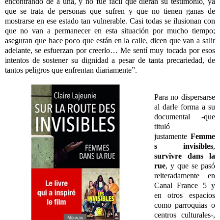
encontrando de a una, y no fue fácil que dieran su testimonio, ya
que se trata de personas que sufren y que no tienen ganas de
mostrarse en ese estado tan vulnerable. Casi todas se ilusionan con
que no van a permanecer en esta situación por mucho tiempo;
aseguran que hace poco que están en la calle, dicen que van a salir
adelante, se esfuerzan por creerlo… Me sentí muy tocada por esos
intentos de sostener su dignidad a pesar de tanta precariedad, de
tantos peligros que enfrentan diariamente”.
Para no dispersarse
al darle forma a su
documental -que
tituló
justamente
Femme
s invisibles
,
survivre dans la
rue
, y que se pasó
reiteradamente en
Canal France 5 y
en otros espacios
como parroquias o
centros culturales-,