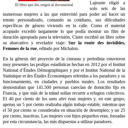
Lajeunie eligió a
El libro que dio origen al documental
solo seis de las
numerosas mujeres a las que entrevistó para poder así hacer un
retrato personalizado, contando su cotidiano, sus dificultades
específicas de género viviendo en la calle. Como el material
acopiado excedió largamente lo que podía mostrar un film de
duración apropiada para la televisión, Claire escribió un libro sobre
su abarcativo y revelador viaje:
Sur la route des invisibles,
Femmes de la rue
, editado por Michalon.
En la génesis del proyecto de la cineasta y periodista estuvieron
muy presentes las prolijas estadísticas hechas en 2012 por el Institut
National d’Études Démographiques y por el Institut National de la
Statistique et des Études Économiques referidas a los paradores y su
funcionamiento, en ciudades y pueblos rurales. Los resultados
demostraban que 141.500 personas carecían de domicilio fijo en
Francia, y que más de la mitad solían recurrir a refugios colectivos.
El 40 por ciento de los
sans abri
eran mujeres y, en este grupo,
apenas un 5 por ciento realizaba algún trabajo estable, mientras que
el 50 por ciento se consideraba en situación de desempleo; y un 25
por ciento, inactivas. Las mujeres con hijos pequeños eran, forzadas
por esta circunstancia, las más dispuestas a utilizar paradores.