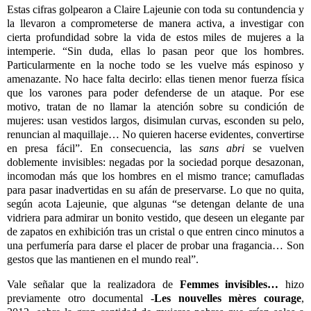
Estas cifras golpearon a Claire Lajeunie con toda su contundencia y
la llevaron a comprometerse de manera activa, a investigar con
cierta profundidad sobre la vida de estos miles de mujeres a la
intemperie. “Sin duda, ellas lo pasan peor que los hombres.
Particularmente en la noche todo se les vuelve más espinoso y
amenazante. No hace falta decirlo: ellas tienen menor fuerza física
que los varones para poder defenderse de un ataque. Por ese
motivo, tratan de no llamar la atención sobre su condición de
mujeres: usan vestidos largos, disimulan curvas, esconden su pelo,
renuncian al maquillaje… No quieren hacerse evidentes, convertirse
en presa fácil”. En consecuencia, las
sans abri
se vuelven
doblemente invisibles: negadas por la sociedad porque desazonan,
incomodan más que los hombres en el mismo trance; camufladas
para pasar inadvertidas en su afán de preservarse. Lo que no quita,
según acota Lajeunie, que algunas “se detengan delante de una
vidriera para admirar un bonito vestido, que deseen un elegante par
de zapatos en exhibición tras un cristal o que entren cinco minutos a
una perfumería para darse el placer de probar una fragancia… Son
gestos que las mantienen en el mundo real”.
Vale señalar que la realizadora de
Femmes invisibles…
hizo
previamente otro documental -
Les
nouvelles mères courage
,