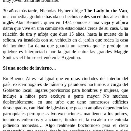
muy joven Sandrine Bonnaire.
30 años más tarde, Nicholas Hytner dirige
The Lady in the Van
,
una comedia agridulce basada en hechos reales sucedidos al escritor
inglés Alan Bennett, quien en 1974 conoce a una vieja y atípica
dama que vive en una camioneta estacionada cerca de su casa. Una
relación de tira y afloja que dura 15 años, hasta la muerte de la
señora, ya instalada con su vehículo en el jardín que rodea la casa
del hombre. La dama que guarda un secreto que le produjo un
quiebre es interpretada por la grande entre las grandes Maggie
Smith, y el film se estrenó en la Argentina.
Si una noche de invierno…
En Buenos Aires –al igual que en otras ciudades del interior del
país- existen hogares de tránsito y paradores nocturnos a cargo del
Gobierno local; lugares provisorios para hombres y mujeres, que
incluye a niños pero excluye a gente mayor. No muchos,
deplorablemente, en una urbe que tiene numerosos edificios
desocupados, cantidad de iglesias que poseen amplias dependencias
parroquiales pero que -salvo excepciones- mantienen a los pobres,
incluidos enfermos y ancianos, tirados en la escalera de entrada
pidiendo monedas… Algo realmente bochornoso para el clero