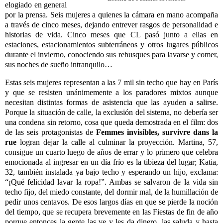
elogiado en general
por la prensa. Seis mujeres a quienes la cámara en mano acompaña
a través de cinco meses, dejando entrever rasgos de personalidad e
historias de vida. Cinco meses que CL pasó junto a ellas en
estaciones, estacionamientos subterráneos y otros lugares públicos
durante el invierno, conociendo sus rebusques para lavarse y comer,
sus noches de sueño intranquilo…
Estas seis mujeres representan a las 7 mil sin techo que hay en París
y que se resisten unánimemente a los paradores mixtos aunque
necesitan distintas formas de asistencia que las ayuden a salirse.
Porque la situación de calle, la exclusión del sistema, no debería ser
una condena sin retorno, cosa que queda demostrada en el film: dos
de las seis protagonistas de
Femmes invisibles, survivre dans la
rue
logran dejar la calle al culminar la proyección. Martina, 57,
consigue un cuarto luego de años de errar y lo primero que celebra
emocionada al ingresar en un día frío es la tibieza del lugar; Katia,
32, también instalada ya bajo techo y esperando un hijo, exclama:
“¡Qué felicidad lavar la ropa!”. Ambas se salvaron de la vida sin
techo fijo, del miedo constante, del dormir mal, de la humillación de
pedir unos centavos. De esos largos días en que se pierde la noción
del tiempo, que se recupera brevemente en las Fiestas de fin de año
porque entonces la gente las ve y les da dinero, las saluda y hasta