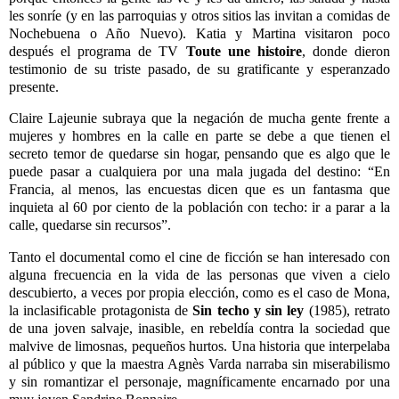
les sonríe (y en las parroquias y otros sitios las invitan a comidas de
Nochebuena o Año Nuevo). Katia y Martina visitaron poco
después el programa de TV
Toute une histoire
, donde dieron
testimonio de su triste pasado, de su gratificante y esperanzado
presente.
Claire Lajeunie subraya que la negación de mucha gente frente a
mujeres y hombres en la calle en parte se debe a que tienen el
secreto temor de quedarse sin hogar, pensando que es algo que le
puede pasar a cualquiera por una mala jugada del destino: “En
Francia, al menos, las encuestas dicen que es un fantasma que
inquieta al 60 por ciento de la población con techo: ir a parar a la
calle, quedarse sin recursos”.
Tanto el documental como el cine de ficción se han interesado con
alguna frecuencia en la vida de las personas que viven a cielo
descubierto, a veces por propia elección, como es el caso de Mona,
la inclasificable protagonista de
Sin techo y sin ley
(1985), retrato
de una joven salvaje, inasible, en rebeldía contra la sociedad que
malvive de limosnas, pequeños hurtos. Una historia que interpelaba
al público y que la maestra Agnès Varda narraba sin miserabilismo
y sin romantizar el personaje, magníficamente encarnado por una