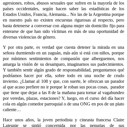
agresiones, robos, abusos sexuales que sufren en la
mayoría de los
países occidentales, según hacen saber las estadísticas de los
Estados Unidos,
Francia, Alemania... No las de la Argentina porque
en nuestro país no existen encuestas
rigurosas al respecto, pero
basta detenerse a conversar con alguna mujer sin domicilio fijo
para
enterarse de que han sido víctimas en más de una oportunidad de
diversas violencias de
género.
Y por otra parte, es verdad que cuesta detener la mirada en una
señora durmiendo en un zaguán, más aún si está con niños, porque
por mínimos sentimientos de compasión que alberguemos, nos
amarga la visión de su desamparo, imaginarnos sus padecimientos.
Y también sentir algún grado de responsabilidad, preguntarnos qué
podríamos hacer por ella, sobre todo en una noche de crudo
invierno. ¿Llamar al 108 y que, con suerte, le ofrezcan un parador
al que acaso prefiere no ir porque le roban sus pocas cosas, parador
que tiene que dejar a las 8 de la mañana para tornar al vagabundeo
por veredas, plazas, estaciones? Y, luego, en el curso del día hacer
cola en algún comedor parroquial o de una ONG en pos de un plato
caliente…
Hace unos años, la joven periodista y cineasta francesa Claire
Lajeunie se sintió concernida por las penurias de sus