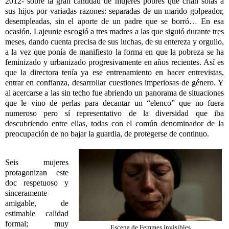
2012- sobre la gran cantidad de mujeres pobres que crían solas a
sus hijos por variadas razones: separadas de un marido golpeador,
desempleadas, sin el aporte de un padre que se borró… En esa
ocasión, Lajeunie escogió a tres madres a las que siguió durante tres
meses, dando cuenta precisa de sus luchas, de su entereza y orgullo,
a la vez que ponía de manifiesto la forma en que la pobreza se ha
feminizado y urbanizado progresivamente en años recientes. Así es
que la directora tenía ya ese entrenamiento en hacer entrevistas,
entrar en confianza, desarrollar cuestiones imperiosas de género. Y
al acercarse a las sin techo fue abriendo un panorama de situaciones
que le vino de perlas para decantar un “elenco” que no fuera
numeroso pero sí representativo de la diversidad que iba
descubriendo entre ellas, todas con el común denominador de la
preocupación de no bajar la guardia, de protegerse de continuo.
Seis mujeres
protagonizan este
doc respetuoso y
sinceramente
amigable, de
estimable calidad
formal; muy
Escena de Femmes invisibles