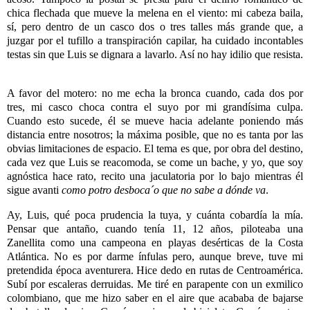
chica flechada que mueve la melena en el viento: mi cabeza baila,
sí, pero dentro de un casco dos o tres talles más grande que, a
juzgar por el tufillo a transpiración capilar, ha cuidado incontables
testas sin que Luis se dignara a lavarlo. Así no hay idilio que resista.
A favor del motero: no me echa la bronca cuando, cada dos por
tres, mi casco choca contra el suyo por mi grandísima culpa.
Cuando esto sucede, él se mueve hacia adelante poniendo más
distancia entre nosotros; la máxima posible, que no es tanta por las
obvias limitaciones de espacio. El tema es que, por obra del destino,
cada vez que Luis se reacomoda, se come un bache, y yo, que soy
agnóstica hace rato, recito una jaculatoria por lo bajo mientras él
sigue avanti
como potro desboca´o que no sabe a dónde va
.
Ay, Luis, qué poca prudencia la tuya, y cuánta cobardía la mía.
Pensar que antaño, cuando tenía 11, 12 años, piloteaba una
Zanellita como una campeona en playas desérticas de la Costa
Atlántica. No es por darme ínfulas pero, aunque breve, tuve mi
pretendida época aventurera. Hice dedo en rutas de Centroamérica.
Subí por escaleras derruidas. Me tiré en parapente con un exmilico
colombiano, que me hizo saber en el aire que acababa de bajarse