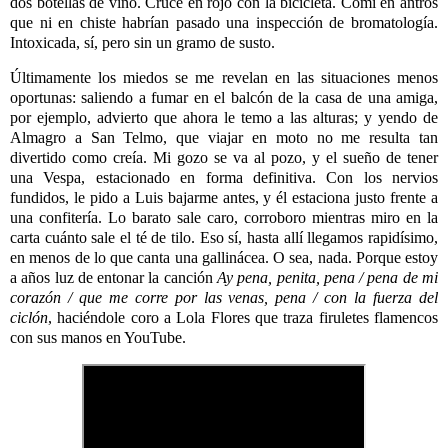
dos botellas de vino. Crucé en rojo con la bicicleta. Comí en antros
que ni en chiste habrían pasado una inspección de bromatología.
Intoxicada, sí, pero sin un gramo de susto.
Últimamente los miedos se me revelan en las situaciones menos
oportunas: saliendo a fumar en el balcón de la casa de una amiga,
por ejemplo, advierto que ahora le temo a las alturas; y yendo de
Almagro a San Telmo, que viajar en moto no me resulta tan
divertido como creía. Mi gozo se va al pozo, y el sueño de tener
una Vespa, estacionado en forma definitiva. Con los nervios
fundidos, le pido a Luis bajarme antes, y él estaciona justo frente a
una confitería. Lo barato sale caro, corroboro mientras miro en la
carta cuánto sale el té de tilo. Eso sí, hasta allí llegamos rapidísimo,
en menos de lo que canta una gallinácea. O sea, nada. Porque estoy
a años luz de entonar la canción
Ay pena, penita, pena / pena de mi
corazón / que me corre por las venas, pena / con la fuerza del
ciclón
, haciéndole coro a Lola Flores que traza firuletes flamencos
con sus manos en YouTube.