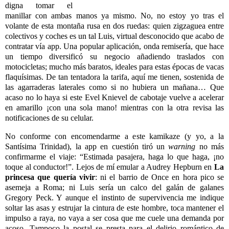
digna tomar el
manillar con ambas manos ya mismo. No, no estoy yo tras el
volante de esta montaña rusa en dos ruedas: quien zigzaguea entre
colectivos y coches es un tal Luis, virtual desconocido que acabo de
contratar vía app. Una popular aplicación, onda remisería, que hace
un tiempo diversificó su negocio añadiendo traslados con
motocicletas; mucho más baratos, ideales para estas épocas de vacas
flaquísimas. De tan tentadora la tarifa, aquí me tienen, sostenida de
las agarraderas laterales como si no hubiera un mañana… Que
acaso no lo haya si este Evel Knievel de cabotaje vuelve a acelerar
en amarillo ¡con una sola mano! mientras con la otra revisa las
notificaciones de su celular.
No conforme con encomendarme a este kamikaze (y yo, a la
Santísima Trinidad), la app en cuestión tiró un
warning
no más
confirmarme el viaje: “Estimada pasajera, haga lo que haga, ¡no
toque al conductor!”. Lejos de mí emular a Audrey Hepburn en
La
princesa que quería vivir
: ni el barrio de Once en hora pico se
asemeja a Roma; ni Luis sería un calco del galán de galanes
Gregory Peck. Y aunque el instinto de supervivencia me indique
soltar las asas y estrujar la cintura de este hombre, toca mantener el
impulso a raya, no vaya a ser cosa que me cuele una demanda por
acoso. Tampoco la postal se presta para el delirio romántico de