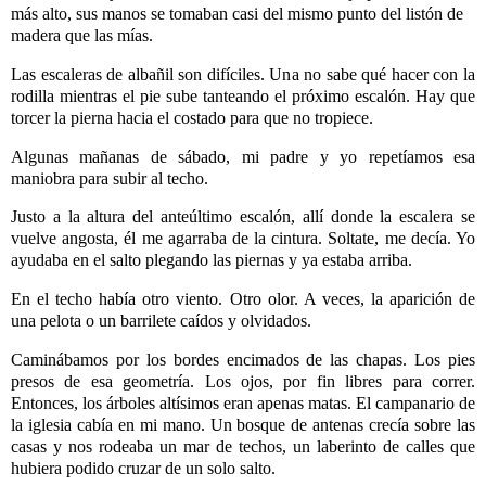
más alto, sus manos se tomaban casi del mismo punto del listón de
madera que las mías.
Las escaleras de albañil son difíciles. Una no sabe qué hacer con la
rodilla mientras el pie sube tanteando el próximo escalón. Hay que
torcer la pierna hacia el costado para que no tropiece.
Algunas mañanas de sábado, mi padre y yo repetíamos esa
maniobra para subir al techo.
Justo a la altura del anteúltimo escalón, allí donde la escalera se
vuelve angosta, él me agarraba de la cintura. Soltate, me decía. Yo
ayudaba en el salto plegando las piernas y ya estaba arriba.
En el techo había otro viento. Otro olor. A veces, la aparición de
una pelota o un barrilete caídos y olvidados.
Caminábamos por los bordes encimados de las chapas. Los pies
presos de esa geometría. Los ojos, por fin libres para correr.
Entonces, los árboles altísimos eran apenas matas. El campanario de
la iglesia cabía en mi mano. Un bosque de antenas crecía sobre las
casas y nos rodeaba un mar de techos, un laberinto de calles que
hubiera podido cruzar de un solo salto.