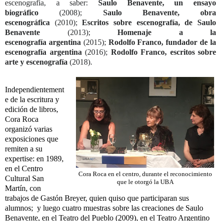
escenografía, a saber:
Saulo
Benavente, un ensayo
biográfico
(2008);
Saulo Benavente, obra
escenográfica
(2010);
Escritos sobre escenografía, de Saulo
Benavente
(2013);
Homenaje a la
escenografía
argentina
(2015);
Rodolfo Franco, fundador de la
escenografía argentina
(2016);
Rodolfo
Franco, escritos sobre
arte y escenografía
(2018).
Independientement
e de la escritura y
edición de libros,
Cora Roca
organizó varias
exposiciones que
remiten a su
expertise: en 1989,
en el Centro
Cora Roca en el centro, durante el reconocimiento
Cultural San
que le otorgó la UBA
Martín, con
trabajos de Gastón Breyer, quien quiso que participaran sus
alumnos; y luego cuatro muestras sobre las creaciones de Saulo
Benavente, en el Teatro del Pueblo (2009), en el Teatro Argentino