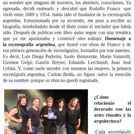
un nombre que ninguno de nosotros, los alumnos, conocíamos. Ya
egresada, decidí rastrearlo y descubrí que Rodolfo Franco -que
vivió entre 1889 y 1954- había sido el fundador de la escenografía
argentina. Entusiasmada por su recorrido, me puse a escribir su
biografía,
nombrándolo desde el título como el iniciador que había
sido. Después de publicar este libro quise seguir con una temática
que ya me apasionaba y comencé otro trabajo:
Homenaje a
la
escenografía argentina
, que ilustré con obras de Franco y de
esa primera generación de escenógrafos, formados por este maestro.
Es decir, Luis Diego Pedreira, Saulo Benavente, Mario Vanarelli,
Germen Gelpi, Gastón Breyer, Eduardo Lerchundi, Juan José
Urbini. Y, como suele suceder con nosotras las mujeres, la primera
escenógrafa argentina, Carlota Beitía, no figura -salvo la mención
de su nombre- porque su obra no quedó registrada.
¿Cómo
relacionás el
decorado con las
artes visuales y la
arquitectura?
-Cada escenógrafo