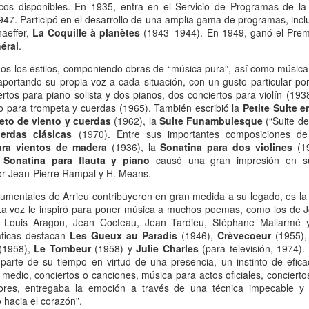
icos disponibles. En 1935, entra en el Servicio de Programas de la
13
Por Guadalupe Treibel
47. Participó en el desarrollo de una amplia gama de programas, inclu
haeffer,
La Coquille à planètes
(1943–1944). En 1949, ganó el Premio
 entero tarde -por puro despiste- y siento la obligación moral de
éral
.
escular el asunto para quienes todavía se rompen el coco buscando la
rma segura de quedar color canela: el bronceado saludable no existe.
os los estilos, componiendo obras de “música pura”, así como música pa
s un oxímoron, un verso. Resulta que eso que llamamos “colorcito”
 aportando su propia voz a cada situación, con un gusto particular por
, en términos médicos, la respuesta a un daño: la piel produce
rtos para piano solista y dos pianos, dos conciertos para violín (193
elanina para defenderse porque la radiación ya empezó a dañar el
rto para trompeta y cuerdas (1965). También escribió la
Petite Suite e
DN de sus células.
eto de viento y cuerdas
(1962), la
Suite Funambulesque
(“Suite del
erdas clásicas
(1970). Entre sus importantes composiciones d
ara vientos de madera
(1936), la
Sonatina para dos violines
(19
Volante, hormonas y burocracia
AN
u
Sonatina para flauta y piano
causó una gran impresión en su 
13
Por Mariela Sexer
or Jean-Pierre Rampal y H. Means.
anejar es algo que me enorgullece, creo que lo hago muy bien y
rumentales de Arrieu contribuyeron en gran medida a su legado, es la
sfruto mucho la libertad, la independencia y el poder que me da
 La voz le inspiró para poner música a muchos poemas, como los de J
cerlo.
 Louis Aragon, Jean Cocteau, Jean Tardieu, Stéphane Mallarmé y
áficas destacan
Les Gueux au Paradis
(1946),
Crèvecoeur
(1955)
mo señalé en la segunda entrega de La inspectora, mi newsletter, es
(1958),
Le Tombeur
(1958) y
Julie Charles
(para televisión, 1974). 
y significativa la diferencia de licencias de conducir otorgadas según
parte de su tiempo en virtud de una presencia, un instinto de eficac
 género en Argentina.
medio, conciertos o canciones, música para actos oficiales, conciertos
ores, entregaba la emoción a través de una técnica impecable y un
 Argentina, la conducción continúa siendo una actividad
 hacia el corazón”.
Instructivo para ordenar un costurero
AN