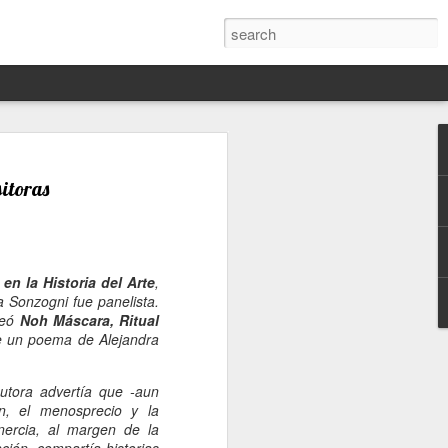
Darín,
nico
sitoras
toria
a Hannah
en la Historia del Arte
,
 este siglo
 Sonzogni fue panelista.
ocracias,
reó
Noh Máscara, Ritual
de las
re un poema de Alejandra
 alucinante
ladora.
utora advertía que -aun
en
ón, el menosprecio y la
 judío-
inercia, al margen de la
 toda