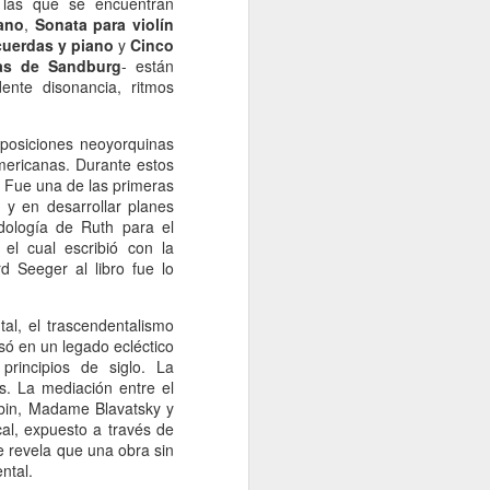
re las que se encuentran
Un cavaliere della patria
JAN
ano
,
Sonata para violín
13
 cuerdas y piano
Por Sonia Novello
y
Cinco
as de Sandburg
- están
ente disonancia, ritmos
“Ser abofeteado teniendo las
manos atadas detrás de la
espalda
posiciones neoyorquinas
americanas. Durante estos
es algo que no le deseo a nadie”.
. Fue una de las primeras
n y en desarrollar planes
Amadeo Novello. Diario de guerra.
dología de Ruth para el
, el cual escribió con la
Su primera fuga fue una noche
 Seeger al libro fue lo
estrellada. Cuenta que avanzaban
arrastrándose por tierra solo
cuando las nubes tapaban la luna.
ntal, el trascendentalismo
Es que esta iluminaba demasiado
só en un legado ecléctico
el borde de la carretera de
principios de siglo. La
pedregullo llena de barro y de
. La mediación entre el
pozos de la zona de montaña por
iabin, Madame Blavatsky y
la que se desplazaban, bajo el
al, expuesto a través de
cielo de Yugoslavia.
se revela que una obra sin
ntal.