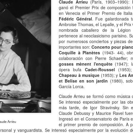
13
Por Caro Alfonso
Claude Arrieu
(París, 1903–1990): 
ganó el Premier Prix de composición 
ace un año, Mona me salvó la vida. Llegué a la casa de mi hermana
en Venecia el Primer Premio de Italia
espués de manejar muchas horas escuchando la misma lista de
Fédéric Général
. Fue galardonada t
emas desde que salí de mi casa.
Ambroise Thomas, el Lepalle, y el Pri
nombrada caballero de la Légion
pertenece al neoclasicismo parisino. 
por numerosos conciertos y piezas d
importantes son:
Concerto pour piano
Coquille à Planètes
(1943- 44), obra
colaboración con Pierre Schaeffer; 
La lectora de la lectora
AN
gosses mènent l'enquête
(1947); 
13
Por Cecilia Sorrentino
ópera bufa
Cadet-Roussel
(1953); 
Chapeau à musique
(1953); y
Les Am
veces, la lectora regresa a libros entrañables que leyó hace tiempo.
et Belise en son jardin
(1980), sob
García Lorca.
ta tarde le gustaría volver a Virginia Woolf.
Claude Arrieu se formó como música c
Se interesó especialmente por las ob
ma un libro al azar y lo abre. Inmediatamente reconoce el cuarto.
más tarde, de Igor Stravinsky. Sin 
ecorre algunas líneas…
Claude Debussy y Maurice Ravel fuero
Ingresó en el Conservatorio de París 
rginia no está en su escritorio. Junto a la ventana, el pequeño sillón
aude Arrieu
el primer premio de composición. A pa
ncentra la última luz que llega del jardín. Virginia lee. Algunas tardes
personal y vanguardista. Se interesó especialmente por la evolución d
¿Broncearse? ¡Un quemo!
AN
e, entre el té y la cena.