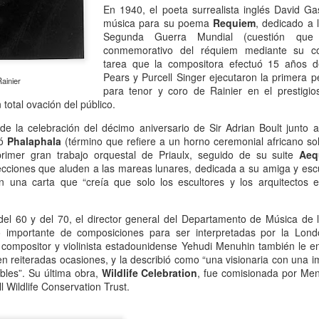
En 1940, el poeta surrealista inglés David 
música para su poema
Requiem
, dedicado a 
 Ciro Ramón Eyras, 1932-2019
Segunda Guerra Mundial (cuestión que 
conmemorativo del réquiem mediante su cons
trás de la ventana, junto al fuego, mi padre lee.
tarea que la compositora efectuó 15 años 
Pears y Purcell Singer ejecutaron la primera 
 pienso en él, lo veo así, leyendo, la cabeza gris detrás del vidrio. Es
Rainier
para tenor y coro de Rainier en el prestigio
a visión fugaz, apenas un segundo, la de mi padre, sentado de
 total ovación del público.
paldas, en su casita de fin de semana, en un barrio cerrado de la
ona Sur.
e la celebración del décimo aniversario de Sir Adrian Boult junto 
tó
Phalaphala
(término que refiere a un horno ceremonial africano s
Al fin sola y, a la vez, tan bien acompañada
AN
 primer gran trabajo orquestal de Priaulx, seguido de su suite
Aeq
13
Por Guadalupe Treibel
ecciones que aluden a las mareas lunares, dedicada a su amiga y esc
n una carta que “creía que solo los escultores y los arquitectos 
a soledad implica que, aunque esté sola, estoy con alguien; es decir,
onmigo misma. Significa que soy dos en uno”, apuntó alguna vez la
lósofa fuera de serie Hannah Arendt, y esa frase es la llave que cierra
el 60 y del 70, el director general del Departamento de Música de l
 recorrido de Enfin seule (“Por fin sola”), libro de la periodista y
 importante de composiciones para ser interpretadas por la Lon
odcaster Lauren Bastide que acaba de editarse en Francia con muy
 compositor y violinista estadounidense Yehudi Menuhin también le 
vorable acogida.
en reiteradas ocasiones, y la describió como “una visionaria con una 
íbles”. Su última obra,
Wildlife Celebration
, fue comisionada por Men
l Wildlife Conservation Trust.
Ganando dos verdaderos amores
AN