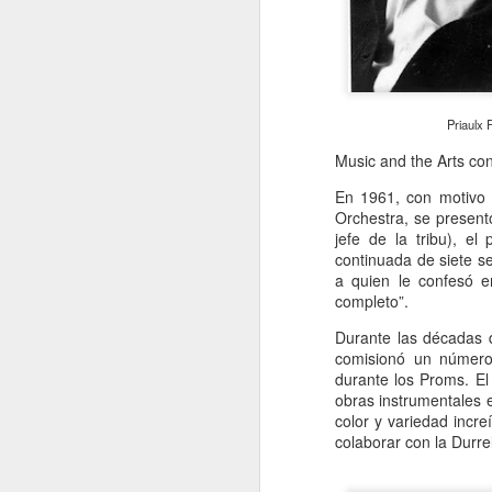
A
De
Si
Priaulx 
un
Music and the Arts con
es
z
En 1961, con motivo d
Orchestra, se presen
J
jefe de la tribu), el
continuada de siete s
a quien le confesó e
“L
completo”.
c
fi
Durante las décadas d
el
comisionó un número
p
durante los Proms. El
fa
obras instrumentales 
color y variedad incre
colaborar con la Durrel
J