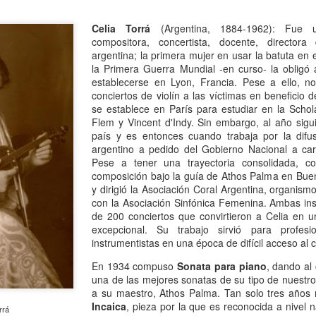
rincipalmente masculina.
13
Por Florencia Bendersky
Celia Torrá
(Argentina, 1884-1962): Fue una
compositora, concertista, docente, director
00 Damiselas. Hemos recorrido un largo camino, muchachas,
argentina; la primera mujer en usar la batuta en 
rafraseando a los varones publicistas de los años 70 con el fin de
la Primera Guerra Mundial -en curso- la obligó
ndernos a las mujeres cigarrillos (y habrían dicho casi cualquier otra
establecerse en Lyon, Francia. Pese a ello, no
sa con tal de inducirnos a comprar otro producto). Pero en el caso de
conciertos de violín a las víctimas en beneficio 
miselas, es real el extenso recorrido de este espacio, con mi casi
se establece en París para estudiar en la Scho
ntinuo acompañamiento dentro del universo literario que se fue
Flem y Vincent d'Indy. Sin embargo, al año sigui
nstruyendo entre sus damiselas firmantes y las/os lectores/as.
país y es entonces cuando trabaja por la difus
argentino a pedido del Gobierno Nacional a car
Sorpresa y media: Peña desencadenado
AN
Pese a tener una trayectoria consolidada, co
13
composición bajo la guía de Athos Palma en Bue
Por M.S.
y dirigió la Asociación Coral Argentina, organis
con la Asociación Sinfónica Femenina. Ambas ins
 hay en la actualidad un representante cabal de la cinefilia -ese amour
de 200 conciertos que convirtieron a Celia en u
u sin medida por el llamado séptimo arte-, esa persona es, a no
excepcional. Su trabajo sirvió para profesi
udarlo, Fernando Martín Peña. Alguien que desde muy joven se dedicó
instrumentistas en una época de difícil acceso al 
 cine como quien entra en religión, cumpliendo una vocación sagrada
n entrega absoluta desde los 8, cuando recibió de regalo de su padre
En 1934 compuso
Sonata para piano
, dando al
 proyector de super 8.
una de las mejores sonatas de su tipo de nuestro 
a su maestro, Athos Palma. Tan solo tres años 
Incaica
, pieza por la que es reconocida a nivel 
rrá