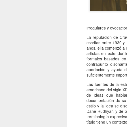
Retorno ilusionado a
JAN
Carmen Martín Gaite
13
Por Cecilia Sorrentino
irregulares y evocacion
“Una vuelve siempre a los viejos
sitios donde amó la vida”, canta
La reputación de Cra
Chavela. Y aunque su amigo de
escritas entre 1930 y
Úbeda la contradiga en otra
años, ella comenzó a i
canción: “al lugar donde has sido
artistas en extender 
J
feliz no debieras tratar de volver”,
formales basados en 
yo regreso a Nubosidad variable,
contrapunto disonan
la novela de Carmen Martín Gaite,
aportación y ayuda d
veinte años después.
suficientemente import
L
ni
Tiene algo de aventura. Quizás no
Las fuentes de la esté
sa
recupere aquel estado de
americano del siglo XI
deslumbramiento pero también
de ideas que habían
podrían suscitarse otros nuevos.
documentación de su 
Será un reencuentro con mis
estilo y la idea se d
marcas y subrayados.
Dane Rudhyar, y de pr
terminología expresiva
J
título tiene un context