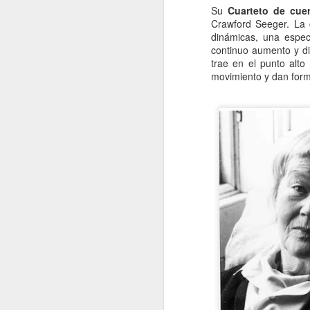
Su
Cuarteto de cue
e
Crawford Seeger. La 
pe
dinámicas, una espec
e
continuo aumento y di
pe
trae en el punto alt
jo
movimiento y dan forma
mu
J
Na
p
c
mu
má
ma
co
J