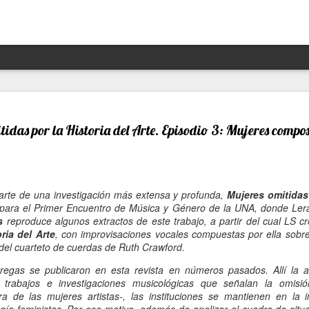
Hannah Arendt y Alejandra 
JAN
13
un afortunado encuentro escé
idas por la Historia del Arte. Episodio 3: Mujeres compo
Por Moira Soto
"Lo que ha sucedido puede volver a suceder": la premoni
advertencia de la brillante filósofa, politóloga, periodist
parte de una investigación más extensa y profunda,
Mujeres omitidas 
Arendt (1906- 1975) resuena con desgraciada vigencia en
 para el Primer Encuentro de Música y Género de la UNA, donde Lera
21, en estos precisos momentos de amenaza a las dem
s
reproduce algunos extractos de este trabajo, a partir del cual LS c
de hechos de ilegalidad y crueldad crecientes por parte 
ria del Arte
, con improvisaciones vocales compuestas por ella sob
grandes potencias, de gobiernos talibanes, de un avance
 del cuarteto de cuerdas de Ruth Crawford.
de la ultraderecha más reaccionaria, caprichosa y avasal
regas se publicaron en esta revista en números pasados. Allí la a
Arendt, de cuya muerte a los 69 se cumplieron 50 años 
es trabajos e investigaciones musicológicas que señalan la omisi
diciembre pasado, fue una pensadora alemana -de origen
ra de las mujeres artistas-, las instituciones se mantienen en la 
original, audaz, a contracorriente, inconformista, libre de