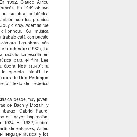
En 1932, Claude Arrieu
francés. En 1949 obtuvo
 por su obra radiofónica
ambién con los premios
x Gouy d'Arsy. Además fue
 d'Honneur. Su música
Su trabajo está compuesto
e cámara. Las obras más
 et orchestre
(1932);
La
 radiofónica escrita en
música para el film
Les
la ópera
Noé
(1949); la
la opereta infantil
Le
ours de Don Perlimpin
re un texto de Federico
lásica desde muy joven.
ras de Bach y Mozart, y
embargo, Gabriel Fauré,
n su mayor inspiración.
en 1924. En 1932, recibió
rtir de entonces, Arrieu
el lenguaje musical y los