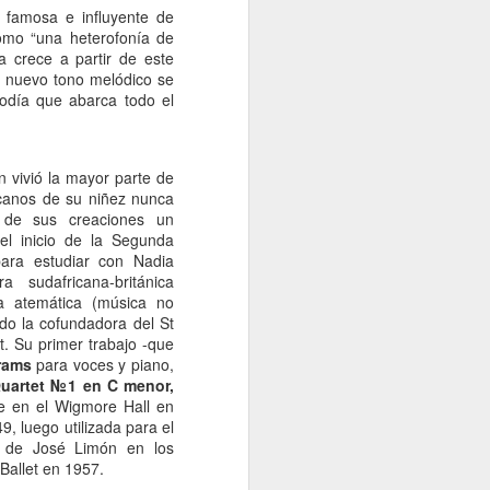
 famosa e influyente de
como “una heterofonía de
a crece a partir de este
a nuevo tono melódico se
lodía que abarca todo el
n vivió la mayor parte de
ricanos de su niñez nunca
n de sus creaciones un
el inicio de la Segunda
ara estudiar con Nadia
sudafricana-británica
a atemática (música no
do la cofundadora del St
t. Su primer trabajo -que
rams
para voces y piano,
Quartet №1 en C menor,
te en el Wigmore Hall en
, luego utilizada para el
 de José Limón en los
Ballet en 1957.