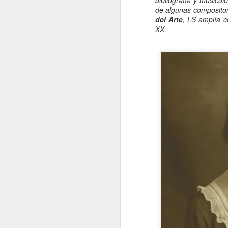
bibliografía y musicol
de algunas compositor
del Arte
, LS amplía c
XX.