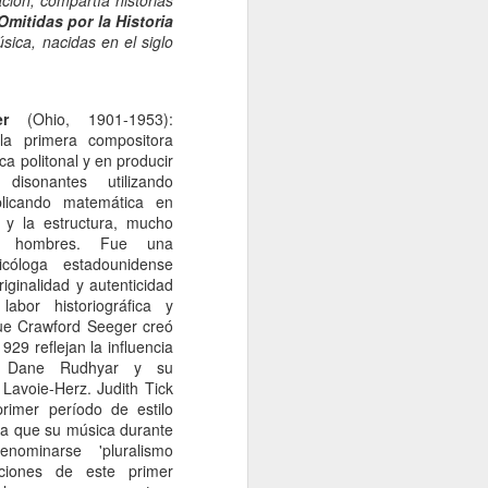
ción, compartía historias
Omitidas por la Historia
sica, nacidas en el siglo
r
(Ohio, 1901-1953):
a primera compositora
ca politonal y en producir
disonantes utilizando
aplicando matemática en
 y la estructura, mucho
s hombres. Fue una
cóloga estadounidense
iginalidad y autenticidad
abor historiográfica y
ue Crawford Seeger creó
29 reflejan la influencia
n, Dane Rudhyar y su
Lavoie-Herz. Judith Tick
rimer período de estilo
ala que su música durante
nominarse 'pluralismo
iciones de este primer