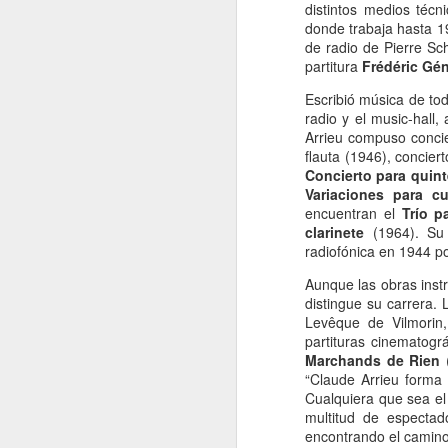
distintos medios técn
donde trabaja hasta 19
de radio de Pierre Sc
Me
partitura
Frédéric Gén
d
fo
Escribió música de tod
E
radio y el music-hall,
es
Arrieu compuso concie
m
flauta (1946), concie
A
Concierto para quint
Variaciones para cu
encuentran el
Trío p
J
clarinete
(1964). S
radiofónica en 1944 p
M
Aunque las obras inst
di
distingue su carrera.
ha
Levêque de Vilmorin,
partituras cinematogr
Co
Marchands de Rien
mu
“Claude Arrieu forma 
el
Cualquiera que sea el 
multitud de espectad
En
encontrando el camino
J