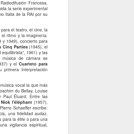
 Radiodifusión Francesa,
ida la serie experimental
 Italia de la RAI por su
ra el teatro, el cine, la
 el ritmo y la imaginería.
8 y 1949), concierto para
n Cinq Parties
(1945), el
 equilibrista”, 1961) y las
e música de cámara se
37) y el
Cuarteto para
primera interpretación
 música vocal la que más
oachim du Bellay, Louise
 Paul Éluard. Entre las
,
Niok l'éléphant
(1957),
Pierre Schaeffer escribe:
ia, una fidelidad audaz.
 para la élite o para una
a vigilancia espiritual,