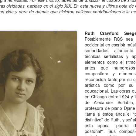
ogía feministas. Por ese motivo, además de analizar el cuadro de situa
atadura, que no le temió a la polémica.
as olvidadas, nacidas en el siglo XIX. En esta nueva y última nota de
on vida y obra de damas que hicieron valiosas contribuciones a la mú
Ruth Crawford Seege
Posiblemente RCS sea l
occidental en escribir músi
sonoridades altamente 
técnicas serialistas y 
elementos como el ritmo
antes que numeroso
compositora y etnomusi
reconocida tanto por su or
artística como por su l
educacional. Las obras q
en Chicago entre 1924 y 19
de Alexander Scriabi
profesora de piano Djane 
llama a estos años el “p
distintivo” de Ruth, y señ
esta época “podría de
postonal'”. Sus compos