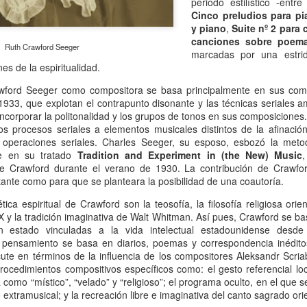
periodo estilístico -ent
Escribir contra toda
Marta Lubos (16/8/1943-
JAN
JAN
Cinco preludios para pi
adversidad (estrepitosa)
27/3/2026): Retrato de
13
13
y piano
,
Suite nº 2 para
una mujer en armonía
canciones sobre poem
Por Teresa Donato
Ruth Crawford Seeger
marcadas por una estrid
Hace 10 años, ella fue la "chica
es de la espiritualidad.
Cuando estudiaba en la facultad,
de tapa" de Damiselas: una
preparando el examen de
denominación que seguramente le
wford Seeger como compositora se basa principalmente en sus com
etnografía -el más difícil de la
habría dado risa a Marta Lubos,
 1933, que explotan el contrapunto disonante y las técnicas seriales 
carrera-, hubo un día que, entre
una artista en absoluto pagada de
ncorporar la politonalidad y los grupos de tonos en sus composiciones
fichas, fotocopias, libros, café,
sí misma, una persona libre de
Damiselas Nº 1, a modo de editorial
los procesos seriales a elementos musicales distintos de la afinació
AN
puchos y la Olivetti portátil
toda presunción y más bien
operaciones seriales. Charles Seeger, su esposo, esbozó la meto
13
Allá por las postrimerías del año 2012 se publicó la primera
celeste, me dije: “Esto es lo que
renuente a dar entrevistas. Pero
te en su tratado
Tradition and Experiment in (the New) Music
edición de Damiselas en apuros, precedida del siguiente introito:
quiero hacer toda la vida”.
en esta ocasión,
e Crawford durante el verano de 1930. La contribución de Crawford
Mientras estaba leyendo y
afortunadamente, se avino a
ante como para que se planteara la posibilidad de una coautoría.
o primero que hay que saber es que una damisela no es ni una dama
escribiendo en silencio encerrada
responder, afable y espontánea,
 una damita (dicho esto siguiendo las instrucciones de T.S. Eliot para
en mi habitación, las horas no
divertida o apasionada -según el
tica espiritual de Crawford son la teosofía, la filosofía religiosa orie
ber diferenciar un gato de un perro).
pasaban. Me veo tal cual, como si
tema-, siempre yendo al punto,
X y la tradición imaginativa de Walt Whitman. Así pues, Crawford se ba
estuviera viviéndolo ahora.
sin el menor rodeo. Así, fueron
 estado vinculadas a la vida intelectual estadounidense desde 
apareciendo la pianista, la
pensamiento se basa en diarios, poemas y correspondencia inéditos
escultora, la cocinera que brinda
iscute en términos de la influencia de los compositores Aleksandr Scr
una receta.
ocedimientos compositivos específicos como: el gesto referencial loc
 como “místico”, “velado” y “religioso”; el programa oculto, en el que 
Gaby Ferrero (1/7/1961- 20/1/2026)
AN
o extramusical; y la recreación libre e imaginativa del canto sagrado orie
13
Sus ojos se cerraron -anticipadamente, inesperadamente- y el