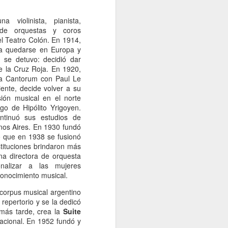
 violinista, pianista,
a de orquestas y coros
el Teatro Colón. En 1914,
 a quedarse en Europa y
 se detuvo: decidió dar
de la Cruz Roja. En 1920,
la Cantorum con Paul Le
ente, decide volver a su
ión musical en el norte
go de Hipólito Yrigoyen.
ntinuó sus estudios de
nos Aires. En 1930 fundó
mo que en 1938 se fusionó
tituciones brindaron más
na directora de orquesta
onalizar a las mujeres
conocimiento musical.
 corpus musical argentino
repertorio y se la dedicó
más tarde, crea la
Suite
nacional. En 1952 fundó y