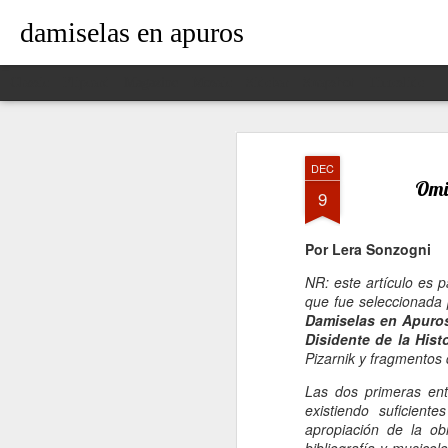
damiselas en apuros
Classic
Flipcard
Magazine
Mosaic
Sidebar
Snapshot
Timeslide
DEC
Omit
9
Por Lera Sonzogni
NR: este artículo es 
que fue seleccionada
Damiselas en Apuro
Disidente de la Histo
Pizarnik y fragmentos
Las dos primeras ent
existiendo suficient
apropiación de la ob