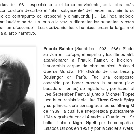
mundo de quienes la siguen queriendo y admirando se detuvo,
rdas
de 1931, especialmente el tercer movimiento, es la obra más
ntre el shock y un enorme desconsuelo. Tan adorable y honesta como
compositora describió el “plan subyacente” del tercer movimiento 
rsona, tan excelente y angelada como actriz, tan amorosa y atenta
ie de contrapunto de crescendi y diminuendi. […] La línea melódic
n su maternidad elegida y conquistada palmo a palmo... Cómo no
sminución; se da, un tono a la vez, a diferentes instrumentos, y cad
nsar en su queridísimo hijo adoptivo Osqui Ferrero, que resultó,
o en un crescendo”. Los deslizamientos dinámicos crean la larga me
vencísimo, una notable revelación como actor en Más bello que la
 al arco narrativo.
erte (2022).
Priaulx Rainier
(Sudáfrica, 1903–1986): Si bie
su vida en Europa, el espíritu y los ritmos af
Mi Rob Reiner privado
AN
abandonaron a Priaulx Rainier, e hiciero
13
Por Moira Soto
inenarrable corpus de obra musical. Antes d
Guerra Mundial, PR disfrutó de una beca p
rrador de varios cuentos románticos fílmicos para gente adulta,
Boulanger en París. Fue una compositora 
ersona muy querida en la farándula hollywoodense y más allá,
conocida por haber creado la primera piez
omprometido activista del partido demócrata, Rob Reiner -como es
basada en temas) de Inglaterra y por haber si
y sabido por la difusión que tuvo la noticia- fue víctima de la muerte
Ives September Festival junto a Michael Tippet
s horrible que pudiera tener alguien de sus quilates. Una jugarreta
tuvo buen recibimiento- fue
Three Greek Epig
lvada del destino que, en general -salvo a individuos desalmados
y su primera obra consagrada fue su
String 
mo el “presidente” actual de los Estados Unidos-, costó asumir.
de 1939, la cual fue interpretada públicamen
1944 y grabada por el Amadeus Quartet en 1949
ballet titulado
Night Spell
por la compañía
Mi padre lee
AN
Estados Unidos en 1951 y por la Sadler's Wells 
13
Por María José Eyras