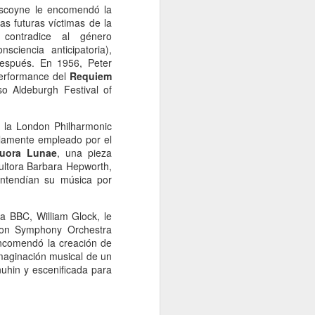
Gascoyne le encomendó la
las futuras víctimas de la
contradice al género
ciencia anticipatoria),
después. En 1956, Peter
performance del
Requiem
so Aldeburgh Festival of
a la London Philharmonic
olamente empleado por el
uora Lunae
, una pieza
ultora Barbara Hepworth,
entendían su música por
a BBC, William Glock, le
don Symphony Orchestra
encomendó la creación de
imaginación musical de un
uhin y escenificada para