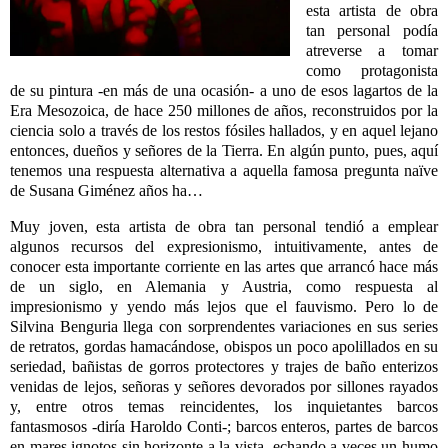
esta artista de obra
tan personal podía
atreverse a tomar
como protagonista
de su pintura -en más de una ocasión- a uno de esos lagartos de la
Era Mesozoica, de hace 250 millones de años, reconstruidos por la
ciencia solo a través de los restos fósiles hallados, y en aquel lejano
entonces, dueños y señores de la Tierra. En algún punto, pues, aquí
tenemos una respuesta alternativa a aquella famosa pregunta naïve
de Susana Giménez años ha…
Muy joven, esta artista de obra tan personal tendió a emplear
algunos recursos del expresionismo, intuitivamente, antes de
conocer esta importante corriente en las artes que arrancó hace más
de un siglo, en Alemania y Austria, como respuesta al
impresionismo y yendo más lejos que el fauvismo. Pero lo de
Silvina Benguria llega con sorprendentes variaciones en sus series
de retratos, gordas hamacándose, obispos un poco apolillados en su
seriedad, bañistas de gorros protectores y trajes de baño enterizos
venidas de lejos, señoras y señores devorados por sillones rayados
y, entre otros temas reincidentes, los inquietantes barcos
fantasmosos -diría Haroldo Conti-; barcos enteros, partes de barcos
en mares ignotos sin horizonte a la vista, echando a veces un humo