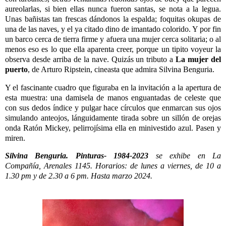
aureolarlas, si bien ellas nunca fueron santas, se nota a la legua.
Unas bañistas tan frescas dándonos la espalda; foquitas okupas de
una de las naves, y el ya citado dino de imantado colorido. Y por fin
un barco cerca de tierra firme y afuera una mujer cerca solitaria; o al
menos eso es lo que ella aparenta creer, porque un tipito voyeur la
observa desde arriba de la nave. Quizás un tributo a
La mujer del
puerto
, de Arturo Ripstein, cineasta que admira Silvina Benguria.
Y el fascinante cuadro que figuraba en la invitación a la apertura de
esta muestra: una damisela de manos enguantadas de celeste que
con sus dedos índice y pulgar hace círculos que enmarcan sus ojos
simulando anteojos, lánguidamente tirada sobre un sillón de orejas
onda Ratón Mickey, pelirrojísima ella en minivestido azul. Pasen y
miren.
Silvina Benguria. Pinturas- 1984-2023
se exhibe en La
Compañía, Arenales 1145. Horarios: de lunes a viernes, de 10 a
1.30 pm y de 2.30 a 6 pm. Hasta marzo 2024.