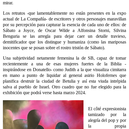
mirar.
Los retratos -que lamentablemente no están presentes en la expo
actual de La Compañía- de escritores y otros personajes maravillan
por su percepción para capturar la esencia de cada uno de ellos: de
Sábato a Joyce, de Oscar Wilde a Alfonsina Storni, Silvina
Benguria se las arregla para dejar caer un detalle travieso,
demitificador que los distingue y humaniza (como las mariposas
inocentes que se posan sobre el rostro tristón de Sábato).
Una subjetividad netamente femenina la de SB, capaz de tomar
recientemente a una de esas mujeres fuertes de la Biblia -
inspirándose en Donatello- como Judith a la que visualiza cimitarra
en mano a punto de liquidar al general asirio Holofernes que
planifica destruir la ciudad de Betulia y así esta viuda intrépida
salva al pueblo de Israel. Otro cuadro que no fue elegido para la
exhibición que podrá verse hasta marzo 2024.
El côté expresionista
tamizado por la
alegría del pop y por
la propia