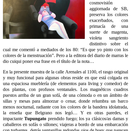
cosmovisión
aggiornada de SB,
preserva los colores
exacerbados, con
primacía de una
suerte de magenta,
violeta sangriento
distintivo sobre el
cual me comentó a mediados de los 80: “Es que yo pinto con los
colores de la menstruación”. Pero a la editora del diario de marras le
dio cuiqui poner esa frase en el título de la nota…
En la presente muestra de la calle Arenales al 1100, el rasgo original
y muy funcional para algunas obras reside en que está colgada en
una espaciosa mueblería (de elementos para living y comedor) de
dos plantas, con profusos ventanales. Los magnéticos cuadros
puestos arriba de un gran sofá, de una cómoda o en un ámbito de
sillas y mesas para almorzar o cenar, donde relumbra un barco
menos nocturnal, radiante con los colores de la bandera idolatrada,
la enseña que Belgrano nos legó… Y en otras paredes, el
impactante
Tupungato
prendido fuego; los ya clásicos/as damas y
caballeros en sofás o sillones; viajeras a bordo de una embarcación
con turbantes, detrás ventanillas redondas ojos de buey que parecen