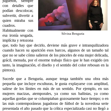
juguetón, siempre
con detalles que
podían descolocar,
subvertir, divertir a
quien miraba sus
cuadros.
Habitualmente con
Silvina Benguria
esa ironía sesgada,
implícita y retozona
que, todo hay que decirlo, deviene más grave e intranquilizadora
cuando hacen su aparición esos barcos, algunos de un tamaño tal
que no se sabe cómo salieron de los pinceles de esta mujer delicada,
grácil, menuda, por el enorme trabajo físico que le han exigido (en
tanto, la imaginación, el diseño y el sentido del color rebosan en la
pintora).
Sucede que a Benguria, aunque tenga también una obra más
pequeña que incluye esculturas, le gusta explayarse con amplitud,
salirse de los límites en más de un sentido. Por ejemplo, en sus
mujeres macizas, atemporales, ya como sus bañistas, ya como
aquellas gordas que se columpiaban gozosamente hace tiempo; o en
las más contemporáneas jugadoras de fútbol de la novedosa serie
presentada el año pasado que la crítica especializada casi no llegó a