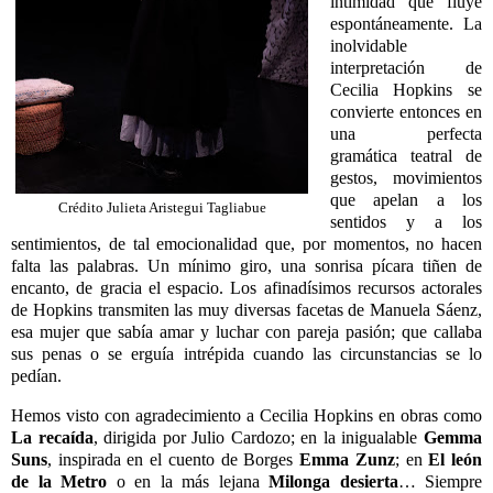
intimidad que fluye
espontáneamente. La
inolvidable
interpretación de
Cecilia Hopkins se
convierte entonces en
una perfecta
gramática teatral de
gestos, movimientos
que apelan a los
Crédito Julieta Aristegui Tagliabue
sentidos y a los
sentimientos, de tal emocionalidad que, por momentos, no hacen
falta las palabras. Un mínimo giro, una sonrisa pícara tiñen de
encanto, de gracia el espacio. Los afinadísimos recursos actorales
de Hopkins transmiten las muy diversas facetas de Manuela Sáenz,
esa mujer que sabía amar y luchar con pareja pasión; que callaba
sus penas o se erguía intrépida cuando las circunstancias se lo
pedían.
Hemos visto con agradecimiento a Cecilia Hopkins en obras como
La recaída
, dirigida por Julio Cardozo; en la inigualable
Gemma
Suns
, inspirada en el cuento de Borges
Emma Zunz
; en
El león
de la Metro
o en la más lejana
Milonga desierta
… Siempre