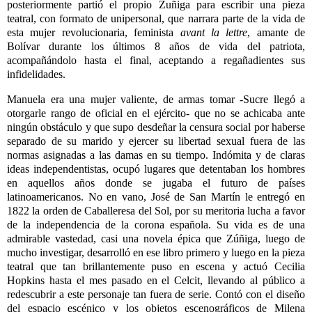
posteriormente partió el propio Zuñiga para escribir una pieza
teatral, con formato de unipersonal, que narrara parte de la vida de
esta mujer revolucionaria, feminista
avant la lettre
, amante de
Bolívar durante los últimos 8 años de vida del patriota,
acompañándolo hasta el final, aceptando a regañadientes sus
infidelidades.
Manuela era una mujer valiente, de armas tomar -Sucre llegó a
otorgarle rango de oficial en el ejército- que no se achicaba ante
ningún obstáculo y que supo desdeñar la censura social por haberse
separado de su marido y ejercer su libertad sexual fuera de las
normas asignadas a las damas en su tiempo. Indómita y de claras
ideas independentistas, ocupó lugares que detentaban los hombres
en aquellos años donde se jugaba el futuro de países
latinoamericanos. No en vano, José de San Martín le entregó en
1822 la orden de Caballeresa del Sol, por su meritoria lucha a favor
de la independencia de la corona española. Su vida es de una
admirable vastedad, casi una novela épica que Zúñiga, luego de
mucho investigar, desarrolló en ese libro primero y luego en la pieza
teatral que tan brillantemente puso en escena y actuó Cecilia
Hopkins hasta el mes pasado en el Celcit, llevando al público a
redescubrir a este personaje tan fuera de serie. Contó con el diseño
del espacio escénico y los objetos escenográficos de Milena