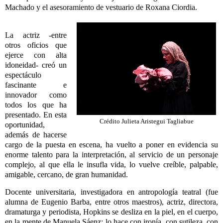
Machado y el asesoramiento de vestuario de Roxana Ciordia.
La actriz -entre
otros oficios que
ejerce con alta
idoneidad- creó un
espectáculo
fascinante e
innovador como
todos los que ha
presentado. En esta
Crédito Julieta Aristegui Tagliabue
oportunidad,
además de hacerse
cargo de la puesta en escena, ha vuelto a poner en evidencia su
enorme talento para la interpretación, al servicio de un personaje
complejo, al que ella le insufla vida, lo vuelve creíble, palpable,
amigable, cercano, de gran humanidad.
Docente universitaria, investigadora en antropología teatral (fue
alumna de Eugenio Barba, entre otros maestros), actriz, directora,
dramaturga y periodista, Hopkins se desliza en la piel, en el cuerpo,
en la mente de Manuela Sáenz; lo hace con ironía, con sutileza, con