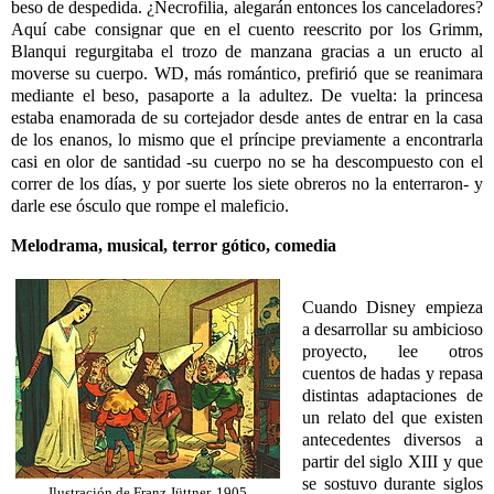
beso de despedida. ¿Necrofilia, alegarán entonces los canceladores?
Aquí cabe consignar que en el cuento reescrito por los Grimm,
Blanqui regurgitaba el trozo de manzana gracias a un eructo al
moverse su cuerpo. WD, más romántico, prefirió que se reanimara
mediante el beso, pasaporte a la adultez. De vuelta: la princesa
estaba enamorada de su cortejador desde antes de entrar en la casa
de los enanos, lo mismo que el príncipe previamente a encontrarla
casi en olor de santidad -su cuerpo no se ha descompuesto con el
correr de los días, y por suerte los siete obreros no la enterraron- y
darle ese ósculo que rompe el maleficio.
Melodrama, musical, terror gótico, comedia
Cuando Disney empieza
a desarrollar su ambicioso
proyecto, lee otros
cuentos de hadas y repasa
distintas adaptaciones de
un relato del que existen
antecedentes diversos a
partir del siglo XIII y que
se sostuvo durante siglos
Ilustración de Franz Jüttner, 1905