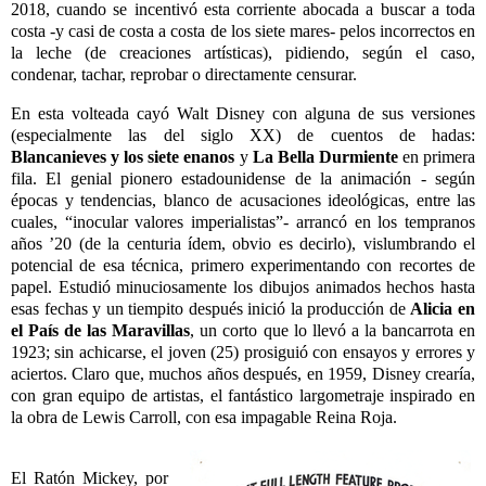
2018, cuando se incentivó esta corriente abocada a buscar a toda
costa -y casi de costa a costa de los siete mares- pelos incorrectos en
la leche (de creaciones artísticas), pidiendo, según el caso,
condenar, tachar, reprobar o directamente censurar.
En esta volteada cayó Walt Disney con alguna de sus versiones
(especialmente las del siglo XX) de cuentos de hadas:
Blancanieves y
los siete enanos
y
La Bella Durmiente
en primera
fila. El genial pionero estadounidense de la animación - según
épocas y tendencias, blanco de acusaciones ideológicas, entre las
cuales, “inocular valores imperialistas”- arrancó en los tempranos
años ’20 (de la centuria ídem, obvio es decirlo), vislumbrando el
potencial de esa técnica, primero experimentando con recortes de
papel. Estudió minuciosamente los dibujos animados hechos hasta
esas fechas y un tiempito después inició la producción de
Alicia
en
el País de las Maravillas
, un corto que lo llevó a la bancarrota en
1923; sin achicarse, el joven (25) prosiguió con ensayos y errores y
aciertos. Claro que, muchos años después, en 1959, Disney crearía,
con gran equipo de artistas, el fantástico largometraje inspirado en
la obra de Lewis Carroll, con esa impagable Reina Roja.
El Ratón Mickey, por