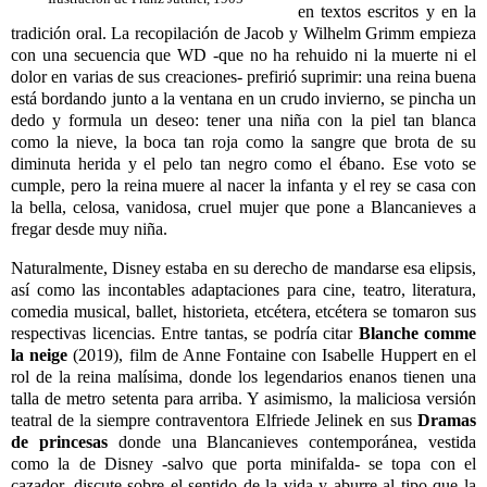
en textos escritos y en la
tradición oral. La recopilación de Jacob y Wilhelm Grimm empieza
con una secuencia que WD -que no ha rehuido ni la muerte ni el
dolor en varias de sus creaciones- prefirió suprimir: una reina buena
está bordando junto a la ventana en un crudo invierno, se pincha un
dedo y formula un deseo: tener una niña con la piel tan blanca
como la nieve, la boca tan roja como la sangre que brota de su
diminuta herida y el pelo tan negro como el ébano. Ese voto se
cumple, pero la reina muere al nacer la infanta y el rey se casa con
la bella, celosa, vanidosa, cruel mujer que pone a Blancanieves a
fregar desde muy niña.
Naturalmente, Disney estaba en su derecho de mandarse esa elipsis,
así como las incontables adaptaciones para cine, teatro, literatura,
comedia musical, ballet, historieta, etcétera, etcétera se tomaron sus
respectivas licencias. Entre tantas, se podría citar
Blanche
comme
la neige
(2019), film de Anne Fontaine con Isabelle Huppert en el
rol de la reina malísima, donde los legendarios enanos tienen una
talla de metro setenta para arriba. Y asimismo, la maliciosa versión
teatral de la siempre contraventora Elfriede Jelinek en sus
Dramas
de
princesas
donde una Blancanieves contemporánea, vestida
como la de Disney -salvo que porta minifalda- se topa con el
cazador, discute sobre el sentido de la vida y aburre al tipo que la