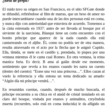
¿Beso de prepo?
El ruido tuvo su origen en San Francisco, en el sitio SFGate donde
se difundió, refiriéndose al film de marras, que un beso de amor no
puede intercambiarse cuando una de las dos personas está en coma,
y nunca dijo con anterioridad que estuviera de acuerdo. Tornemos a
la cinta estrenada en 1937: antes de ser llevada al bosque por el
sirviente de la narcisista, Blanqui tiene un corto encuentro con el
bonito príncipe que aparece de la nada cuando ella está
canturreando en el aljibe. Él, como no podría ser de otra manera,
resulta atravesado en el acto por la flecha que le asignó Cupido.
Ella, tímida, se mete en el castillo y, prendada, lo pispea por una
ventana mientras él le canta cual Romeo. En otra ventana, la reina
mastica furia. Es decir, B ama al galán desde ese momento,
sentimiento que revela a los enanos cuando les narra un cuento
(dentro del cuento): “Erase una vez una princesa…”. Ellos cazan al
vuelo la referencia y ella entona un tema dedicado su amado:
“Algún día mi príncipe vendrá…”.
En resumidas cuentas, cuando, después de mucho buscarla, el
príncipe encuentra a su chica en el ataúd de cristal instalado en un
claro del bosque, visitada por enanos y animalitos, creyéndola
muerta (recuerden, solo está en coma inducida) le da afligido un