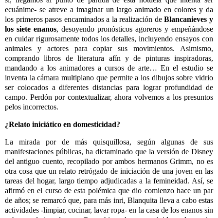
ecuánime- se atreve a imaginar un largo animado en colores y da
los primeros pasos encaminados a la realización de
Blancanieves y
los siete enanos
, desoyendo pronósticos agoreros y empeñándose
en cuidar rigurosamente todos los detalles, incluyendo ensayos con
animales y actores para copiar sus movimientos. Asimismo,
comprando libros de literatura afín y de pinturas inspiradoras,
mandando a los animadores a cursos de arte… En el estudio se
inventa la cámara multiplano que permite a los dibujos sobre vidrio
ser colocados a diferentes distancias para lograr profundidad de
campo. Perdón por contextualizar, ahora volvemos a los presuntos
pelos incorrectos.
¿Relato iniciático en domesticidad?
La mirada por de más quisquillosa, según algunas de sus
manifestaciones públicas, ha dictaminado que la versión de Disney
del antiguo cuento, recopilado por ambos hermanos Grimm, no es
otra cosa que un relato retrógado de iniciación de una joven en las
tareas del hogar, largo tiempo adjudicadas a la femineidad. Así, se
afirmó en el curso de esta polémica que dio comienzo hace un par
de años; se remarcó que, para más inri, Blanquita lleva a cabo estas
actividades -limpiar, cocinar, lavar ropa- en la casa de los enanos sin