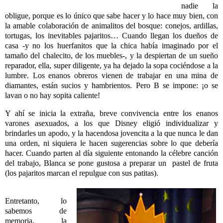
nadie la
obligue, porque es lo único que sabe hacer y lo hace muy bien, con
la amable colaboración de animalitos del bosque: conejos, ardillas,
tortugas, los inevitables pajaritos… Cuando llegan los dueños de
casa -y no los huerfanitos que la chica había imaginado por el
tamaño del chalecito, de los muebles-, y la despiertan de un sueño
reparador, ella, super diligente, ya ha dejado la sopa cociéndose a la
lumbre. Los enanos obreros vienen de trabajar en una mina de
diamantes, están sucios y hambrientos. Pero B se impone: ¡o se
lavan o no hay sopita caliente!
Y ahí se inicia la extraña, breve convivencia entre los enanos
varones asexuados, a los que Disney eligió individualizar y
brindarles un apodo, y la hacendosa jovencita a la que nunca le dan
una orden, ni siquiera le hacen sugerencias sobre lo que debería
hacer. Cuando parten al día siguiente entonando la célebre canción
del trabajo, Blanca se pone gustosa a preparar un
pastel de fruta
(los pajaritos marcan el repulgue con sus patitas).
Entretanto, lo
sabemos de
memoria, la