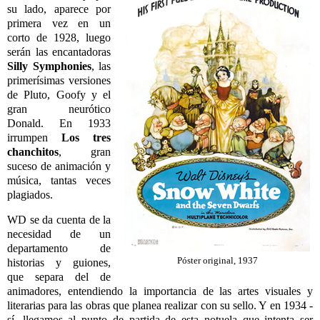
su lado, aparece por
primera vez en un
corto de 1928, luego
serán las encantadoras
Silly Symphonies
, las
primerísimas versiones
de Pluto, Goofy y el
gran neurótico
Donald. En 1933
irrumpen
Los tres
chanchitos
, gran
suceso de animación y
música, tantas veces
plagiados.
WD se da cuenta de la
necesidad de un
departamento de
Póster original, 1937
historias y guiones,
que separa del de
animadores, entendiendo la importancia de las artes visuales y
literarias para las obras que planea realizar con su sello. Y en 1934 -
sí, llegamos al punto de partida de esta notuela que intenta ser