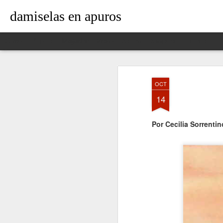
damiselas en apuros
Classic
Flipcard
Magazine
Mosaic
Sidebar
Snapshot
Timeslide
OCT
14
Por Cecilia Sorrentin