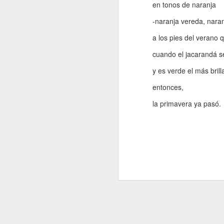
en tonos de naranja
A
-naranja vereda, naran
De
a los pies del verano 
cuando el jacarandá se
Si
un
y es verde el más brill
es
z
entonces,
J
la primavera ya pasó.
“L
c
fi
el
p
fa
J