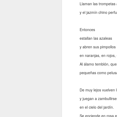
Llaman las trompetas a
Retorno ilusionado a
JAN
Carmen Martín Gaite
13
y el jazmín chino perf
Por Cecilia Sorrentino
“Una vuelve siempre a los viejos
Entonces
sitios donde amó la vida”, canta
Chavela. Y aunque su amigo de
estallan las azaleas
Úbeda la contradiga en otra
canción: “al lugar donde has sido
y abren sus pimpollos 
J
feliz no debieras tratar de volver”,
en naranjas, en rojos
yo regreso a Nubosidad variable,
la novela de Carmen Martín Gaite,
Al álamo temblón, que
veinte años después.
L
pequeñas como pelus
ni
Tiene algo de aventura. Quizás no
sa
recupere aquel estado de
deslumbramiento pero también
De muy lejos vuelven 
podrían suscitarse otros nuevos.
Será un reencuentro con mis
y juegan a zambullirse
marcas y subrayados.
en el cielo del jardín.
J
Se enciende en rosa e