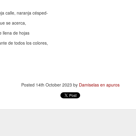
 Ciro Ramón Eyras, 1932-2019
ja calle, naranja césped-
trás de la ventana, junto al fuego, mi padre lee.
que se acerca,
 llena de hojas
 pienso en él, lo veo así, leyendo, la cabeza gris detrás del vidrio. Es
a visión fugaz, apenas un segundo, la de mi padre, sentado de
ante de todos los colores,
paldas, en su casita de fin de semana, en un barrio cerrado de la
ona Sur.
Al fin sola y, a la vez, tan bien acompañada
AN
13
Por Guadalupe Treibel
a soledad implica que, aunque esté sola, estoy con alguien; es decir,
Posted
14th October 2023
by
Damiselas en apuros
onmigo misma. Significa que soy dos en uno”, apuntó alguna vez la
lósofa fuera de serie Hannah Arendt, y esa frase es la llave que cierra
 recorrido de Enfin seule (“Por fin sola”), libro de la periodista y
odcaster Lauren Bastide que acaba de editarse en Francia con muy
vorable acogida.
Ganando dos verdaderos amores
AN