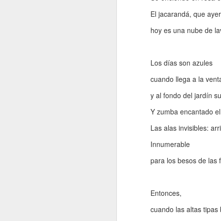
e
El jacarandá, que ayer
pe
hoy es una nube de l
e
pe
jo
mu
Los días son azules
cuando llega a la vent
y al fondo del jardín 
J
Y zumba encantado el c
Na
Las alas invisibles: arr
p
Innumerable
c
mu
para los besos de las f
má
ma
co
Entonces,
J
cuando las altas tipas