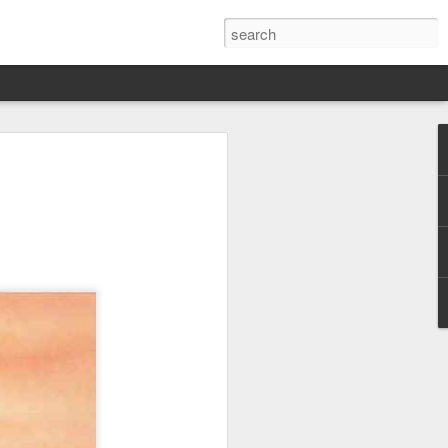
Darín,
nico
toria
a Hannah
 este siglo
ocracias,
de las
 alucinante
ladora.
en
 judío-
 toda