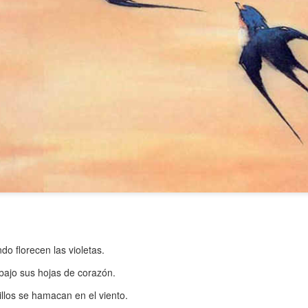
atadura, que no le temió a la polémica.
do florecen las violetas.
bajo sus hojas de corazón.
illos se hamacan en el viento.