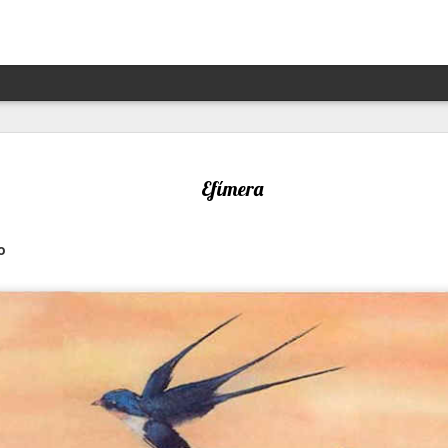
Hannah Arendt y Alejandra 
JAN
13
un afortunado encuentro escé
Efímera
Por Moira Soto
o
"Lo que ha sucedido puede volver a suceder": la premoni
advertencia de la brillante filósofa, politóloga, periodist
Arendt (1906- 1975) resuena con desgraciada vigencia en
21, en estos precisos momentos de amenaza a las dem
de hechos de ilegalidad y crueldad crecientes por parte 
grandes potencias, de gobiernos talibanes, de un avance
de la ultraderecha más reaccionaria, caprichosa y avasal
Arendt, de cuya muerte a los 69 se cumplieron 50 años 
diciembre pasado, fue una pensadora alemana -de origen
original, audaz, a contracorriente, inconformista, libre de