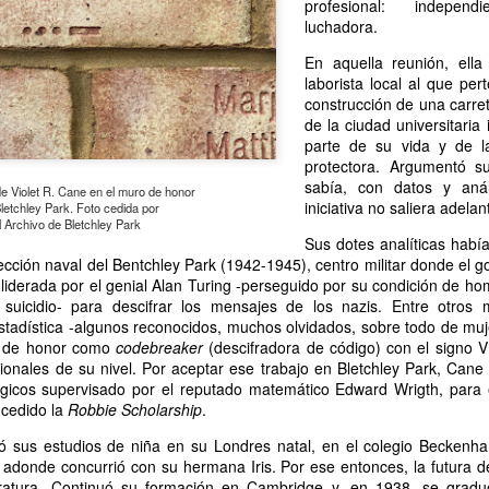
profesional: independ
atadura, que no le temió a la polémica.
luchadora.
En aquella reunión, ella
laborista local al que per
construcción de una carret
de la ciudad universitaria
parte de su vida y de l
protectora. Argumentó s
sabía, con datos y anál
e Violet R. Cane en el muro de honor
iniciativa no saliera adelan
Bletchley Park. Foto cedida por
l Archivo de Bletchley Park
Sus dotes analíticas habí
cción naval del Bentchley Park (1942-1945), centro militar donde el go
 liderada por el genial Alan Turing -perseguido por su condición de h
suicidio- para descifrar los mensajes de los nazis. Entre otro
stadística -algunos reconocidos, muchos olvidados, sobre todo de mu
o de honor como
codebreaker
(descifradora de código) con el signo V
ionales de su nivel. Por aceptar ese trabajo en Bletchley Park, Cane
ógicos supervisado por el reputado matemático Edward Wrigth, para 
ncedido la
Robbie Scholarship
.
ó sus estudios de niña en su Londres natal, en el colegio Beckenh
 adonde concurrió con su hermana Iris. Por ese entonces, la futura d
eratura. Continuó su formación en Cambridge y, en 1938, se grad