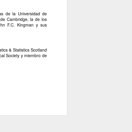
cas de la Universidad de
 de Cambridge, la de los
ohn F.C. Kingman y sus
ics & Statistics Scotland
cal Society
y miembro de