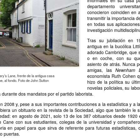
informales en su casa pa
13
Por Caro Alfonso
departamento universit
conocieron coinciden en 
ace un año, Mona me salvó la vida. Llegué a la casa de mi hermana
transmitir la importancia d
espués de manejar muchas horas escuchando la misma lista de
en todas sus aplicaciones
emas desde que salí de mi casa.
investigación multidisciplin
Tras su jubilación en 1
antigua en la bucólica Lit
adorado Cambridge, que sol
o en coche, con su que
asiento de atrás. Nunca p
La lectora de la lectora
AN
amigas, las
Newnham L
13
Por Cecilia Sorrentino
economista Ruth Cohen que
Mary’s Lane, frente de la antigua casa
e, al fondo. Foto de John Sutton
hizo de la política su últi
veces, la lectora regresa a libros entrañables que leyó hace tiempo.
novelas policiales, su lab
a durante dos mandatos por el partido laborista.
ta tarde le gustaría volver a Virginia Woolf.
n 2008 y, pese a sus importantes contribuciones a la estadística y a la 
ma un libro al azar y lo abre. Inmediatamente reconoce el cuarto.
biera un obituario en la revista de la Sociedad, algo que también le s
ecorre algunas líneas…
iedad: en agosto de 2021, solo 13 de los 387 obituarios desde 1920 
e Cane con sus estudiantes, colegas de la universidad y compañero
rginia no está en su escritorio. Junto a la ventana, el pequeño sillón
ria en papel para que sirva de referente para futuras estadísticas,
ncentra la última luz que llega del jardín. Virginia lee. Algunas tardes
o puertas.
¿Broncearse? ¡Un quemo!
AN
e, entre el té y la cena.