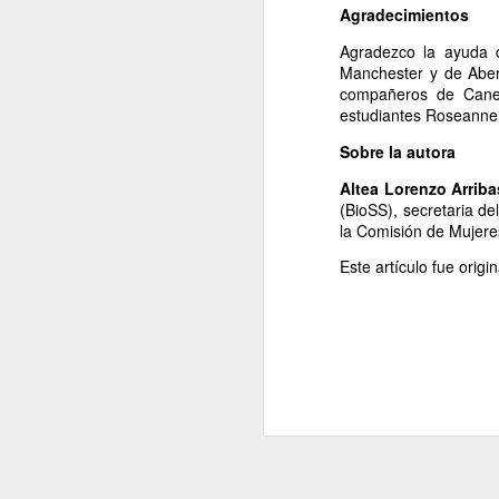
Agradecimientos
Agradezco la ayuda d
Me
Manchester y de Aberd
d
compañeros de Cane 
fo
estudiantes Roseanne
E
es
Sobre la autora
m
A
Altea Lorenzo Arriba
(
BioSS
), secretaria de
la
Comisión de Mujeres
J
Este artículo fue orig
M
di
ha
Co
mu
el
En
J