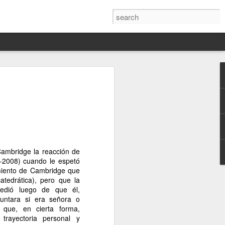
Darín,
nico
toria
a Hannah
 este siglo
ambridge la reacción de
ocracias,
-2008) cuando le espetó
de las
miento de Cambridge que
 alucinante
atedrática), pero que la
ladora.
cedió luego de que él,
guntara si era señora o
en
 que, en cierta forma,
 judío-
trayectoria personal y
 toda