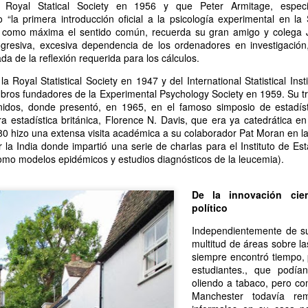
Royal Statical Society en 1956 y que Peter Armitage, especia
 “la primera introducción oficial a la psicología experimental en la
 Ciro Ramón Eyras, 1932-2019
 como máxima el sentido común, recuerda su gran amigo y colega 
gresiva, excesiva dependencia de los ordenadores en investigación
trás de la ventana, junto al fuego, mi padre lee.
 de la reflexión requerida para los cálculos.
 pienso en él, lo veo así, leyendo, la cabeza gris detrás del vidrio. Es
a Royal Statistical Society en 1947 y del International Statistical Ins
a visión fugaz, apenas un segundo, la de mi padre, sentado de
ros fundadores de la Experimental Psychology Society en 1959. Su tra
paldas, en su casita de fin de semana, en un barrio cerrado de la
idos, donde presentó, en 1965, en el famoso simposio de estadíst
ona Sur.
ra estadística británica, Florence N. Davis, que era ya catedrática e
80 hizo una extensa visita académica a su colaborador Pat Moran en l
Al fin sola y, a la vez, tan bien acompañada
AN
 la India donde impartió una serie de charlas para el Instituto de Es
13
Por Guadalupe Treibel
mo modelos epidémicos y estudios diagnósticos de la leucemia).
a soledad implica que, aunque esté sola, estoy con alguien; es decir,
onmigo misma. Significa que soy dos en uno”, apuntó alguna vez la
De la innovación cien
lósofa fuera de serie Hannah Arendt, y esa frase es la llave que cierra
político
 recorrido de Enfin seule (“Por fin sola”), libro de la periodista y
Independientemente de su 
odcaster Lauren Bastide que acaba de editarse en Francia con muy
multitud de áreas sobre la
vorable acogida.
siempre encontró tiempo, 
estudiantes., que podía
oliendo a tabaco, pero co
Ganando dos verdaderos amores
Manchester todavía re
AN