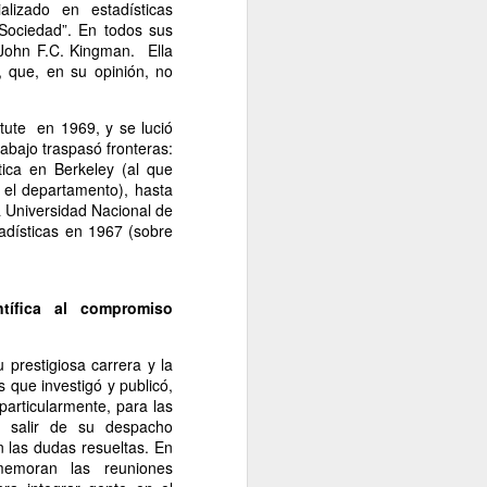
lizado en estadísticas
 Sociedad”. En todos sus
John F.C. Kingman. Ella
, que, en su opinión, no
titute en 1969, y se lució
bajo traspasó fronteras:
ica en Berkeley (al que
n el departamento), hasta
a Universidad Nacional de
tadísticas en 1967 (sobre
tífica al compromiso
prestigiosa carrera y la
s que investigó y publicó,
particularmente, para las
n salir de su despacho
n las dudas resueltas. En
memoran las reuniones