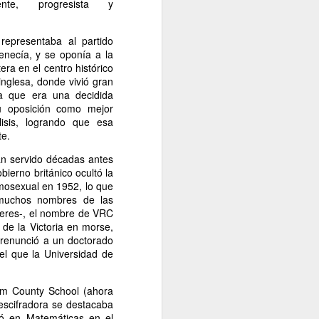
iente, progresista y
 representaba al partido
tenecía, y se oponía a la
era en el centro histórico
 inglesa, donde vivió gran
a que era una decidida
u oposición como mejor
isis, logrando que esa
te.
an servido décadas antes
bierno británico ocultó la
omosexual en 1952, lo que
s muchos nombres de las
jeres-, el nombre de VRC
 de la Victoria en morse,
 renunció a un doctorado
el que la Universidad de
am County School (ahora
escifradora se destacaba
uó en Matemáticas en el