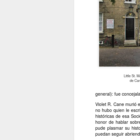
H
d
t
J
Little St. 
de Can
A 
general): fue concejal
Es
Violet R. Cane murió e
To
no hubo quien le escri
R
históricas de esa Soc
honor de hablar sobr
Vi
pude plasmar su histo
co
puedan seguir abriend
J
le