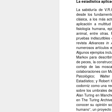
La estadística aplic
e
La sabiduría de V.R.
pe
desde los fundamento
e
clásica, a los más ac
pe
aplicación a multitud
jo
fisiología humana, e
mu
animal, entre otras. 
pruebas indiscutibles
revista
Advances in A
numerosos artículos e
J
Algunos ejemplos incl
Markov para describi
de peces, la construcc
Na
cortejo de las mosca
p
colaboraciones con Ma
c
Psicológico; Walte
mu
Estadístico; y Robert
má
codorniz como una red
ma
sobre los umbrales de 
co
Alan Turing en Manche
en The Turing Archiv
conocer su opinión so
J
humano”, un proyecto q