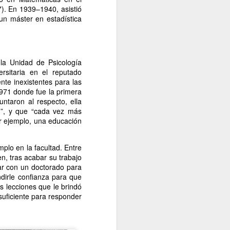
. En 1939–1940, asistió
Un cavaliere della patria
JAN
 un máster en estadística
13
Por Sonia Novello
“Ser abofeteado teniendo las
manos atadas detrás de la
espalda
la Unidad de Psicología
rsitaria en el reputado
es algo que no le deseo a nadie”.
te inexistentes para las
971 donde fue la primera
Amadeo Novello. Diario de guerra.
untaron al respecto, ella
d”, y que “cada vez más
Su primera fuga fue una noche
or ejemplo, una educación
estrellada. Cuenta que avanzaban
arrastrándose por tierra solo
plo en la facultad. Entre
cuando las nubes tapaban la luna.
n, tras acabar su trabajo
Es que esta iluminaba demasiado
ar con un doctorado para
el borde de la carretera de
dirle confianza para que
pedregullo llena de barro y de
 lecciones que le brindó
pozos de la zona de montaña por
uficiente para responder
la que se desplazaban, bajo el
cielo de Yugoslavia.