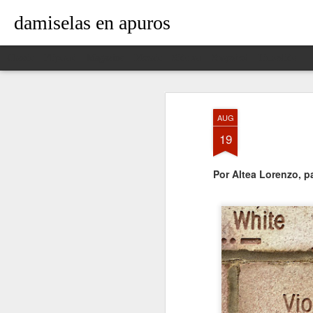
damiselas en apuros
Classic
Flipcard
Magazine
Mosaic
Sidebar
Snapshot
Timeslide
AUG
19
Por Altea Lorenzo, p