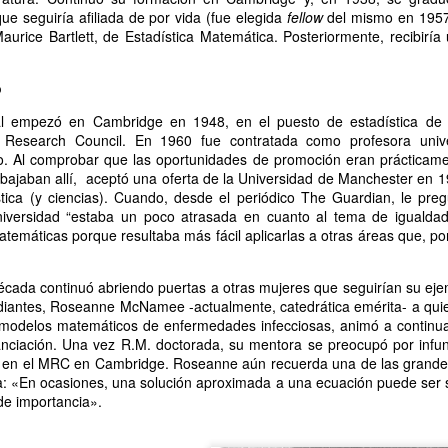
e seguiría afiliada de por vida (fue elegida
Escribir contra toda
Marta Lubos (16/8/1943-
fellow
del mismo en 1957)
JAN
JAN
aurice Bartlett, de Estadística Matemática. Posteriormente, recibiría
adversidad (estrepitosa)
27/3/2026): Retrato de
13
13
una mujer en armonía
Por Teresa Donato
Hace 10 años, ella fue la "chica
o
Cuando estudiaba en la facultad,
de tapa" de Damiselas: una
preparando el examen de
denominación que seguramente le
al empezó en Cambridge en 1948, en el puesto de estadística de 
etnografía -el más difícil de la
habría dado risa a Marta Lubos,
 Research Council. En 1960 fue contratada como profesora unive
carrera-, hubo un día que, entre
una artista en absoluto pagada de
co. Al comprobar que las oportunidades de promoción eran prácticamen
fichas, fotocopias, libros, café,
sí misma, una persona libre de
ajaban allí,
aceptó una oferta de la Universidad de Manchester en 1
Damiselas Nº 1, a modo de editorial
AN
puchos y la Olivetti portátil
toda presunción y más bien
stica (y ciencias). Cuando, desde el periódico The Guardian, le preg
13
Allá por las postrimerías del año 2012 se publicó la primera
celeste, me dije: “Esto es lo que
renuente a dar entrevistas. Pero
iversidad “estaba un poco atrasada en cuanto al tema de igualda
edición de Damiselas en apuros, precedida del siguiente introito:
quiero hacer toda la vida”.
en esta ocasión,
temáticas porque resultaba más fácil aplicarlas a otras áreas que, p
Mientras estaba leyendo y
afortunadamente, se avino a
o primero que hay que saber es que una damisela no es ni una dama
escribiendo en silencio encerrada
responder, afable y espontánea,
 una damita (dicho esto siguiendo las instrucciones de T.S. Eliot para
écada continuó abriendo puertas a otras mujeres que seguirían su ejem
en mi habitación, las horas no
divertida o apasionada -según el
ber diferenciar un gato de un perro).
udiantes, Roseanne McNamee -actualmente, catedrática emérita- a quie
pasaban. Me veo tal cual, como si
tema-, siempre yendo al punto,
e modelos matemáticos de enfermedades infecciosas, animó a continu
estuviera viviéndolo ahora.
sin el menor rodeo. Así, fueron
nanciación. Una vez R.M. doctorada, su mentora se preocupó por infun
apareciendo la pianista, la
o en el MRC en Cambridge. Roseanne aún recuerda una de las grandes
escultora, la cocinera que brinda
a: «En ocasiones, una solución aproximada a una ecuación puede ser s
una receta.
de importancia».
Gaby Ferrero (1/7/1961- 20/1/2026)
AN
13
Sus ojos se cerraron -anticipadamente, inesperadamente- y el