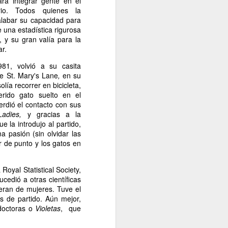
ra integrar gente en el
ario. Todos quienes la
alabar su capacidad para
e una estadística rigurosa
, y su gran valía para la
ar.
981, volvió a su casita
tle St. Mary's Lane
,
en su
ía recorrer en bicicleta,
rido gato suelto en el
erdió el contacto con sus
adies,
y gracias a la
 la introdujo al partido,
ma pasión (sin olvidar las
or de punto y los gatos en
Royal Statistical Society,
ucedió a otras científicas
eran de mujeres. Tuve el
s de partido. Aún mejor,
 doctoras o
Violetas
, que