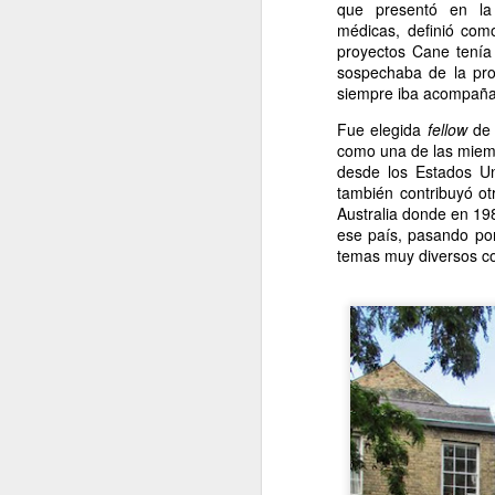
que presentó en la 
médicas, definió como
A
proyectos Cane tenía
sospechaba de la pro
De
siempre iba acompañada
Si
Fue elegida
fellow
de l
un
como una de las miemb
es
desde los Estados Un
z
también contribuyó ot
Australia donde en 19
J
ese país, pasando por
temas muy diversos co
“L
c
fi
el
p
fa
J