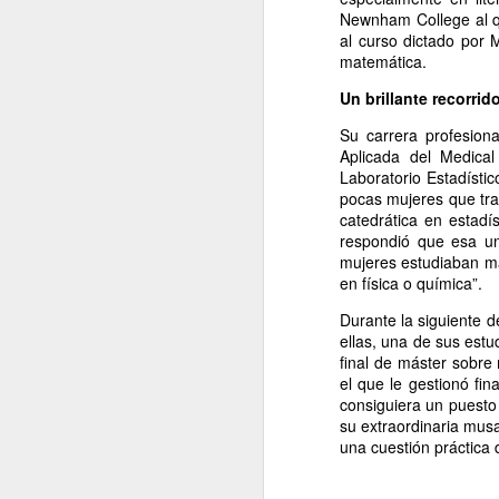
Retorno ilusionado a
Newnham College al qu
JAN
al curso dictado por M
Carmen Martín Gaite
13
matemática.
Por Cecilia Sorrentino
Un brillante recorrid
“Una vuelve siempre a los viejos
sitios donde amó la vida”, canta
Su carrera profesion
Chavela. Y aunque su amigo de
Aplicada del Medical
Úbeda la contradiga en otra
Laboratorio Estadísti
canción: “al lugar donde has sido
pocas mujeres que trab
J
feliz no debieras tratar de volver”,
catedrática en estadí
yo regreso a Nubosidad variable,
respondió que esa un
la novela de Carmen Martín Gaite,
mujeres estudiaban ma
veinte años después.
en física o química”.
L
ni
Durante la siguiente d
Tiene algo de aventura. Quizás no
sa
ellas, una de sus est
recupere aquel estado de
final de máster sobr
deslumbramiento pero también
el que le gestionó fi
podrían suscitarse otros nuevos.
consiguiera un puest
Será un reencuentro con mis
su extraordinaria mus
marcas y subrayados.
una cuestión práctica 
J