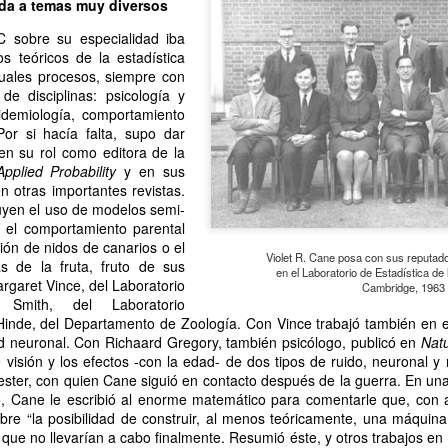
ada a temas muy diversos
mundo de quienes la siguen queriendo y admirando se detuvo,
ntre el shock y un enorme desconsuelo. Tan adorable y honesta como
C sobre su especialidad iba
rsona, tan excelente y angelada como actriz, tan amorosa y atenta
s teóricos de la estadística
n su maternidad elegida y conquistada palmo a palmo... Cómo no
tuales procesos, siempre con
nsar en su queridísimo hijo adoptivo Osqui Ferrero, que resultó,
 de disciplinas: psicología y
vencísimo, una notable revelación como actor en Más bello que la
pidemiología, comportamiento
erte (2022).
Por si hacía falta, supo dar
 en su rol como editora de la
pplied Probability
y en sus
n otras importantes revistas.
Mi Rob Reiner privado
AN
uyen el uso de modelos semi-
13
Por Moira Soto
r el comportamiento parental
ión de nidos de canarios o el
rrador de varios cuentos románticos fílmicos para gente adulta,
Violet R. Cane posa con sus reputad
s de la fruta, fruto de sus
en el Laboratorio de Estadística de
ersona muy querida en la farándula hollywoodense y más allá,
rgaret Vince, del Laboratorio
Cambridge, 1963
omprometido activista del partido demócrata, Rob Reiner -como es
r Smith, del Laboratorio
y sabido por la difusión que tuvo la noticia- fue víctima de la muerte
 Hinde, del Departamento de Zoología. Con Vince trabajó también en e
s horrible que pudiera tener alguien de sus quilates. Una jugarreta
 neuronal. Con Richaard Gregory, también psicólogo, publicó en
Nat
lvada del destino que, en general -salvo a individuos desalmados
visión y los efectos -con la edad- de dos tipos de ruido, neuronal y r
mo el “presidente” actual de los Estados Unidos-, costó asumir.
ster, con quien Cane siguió en contacto después de la guerra. En una
e, Cane le escribió al enorme matemático para comentarle que, con 
bre “la posibilidad de construir, al menos teóricamente, una máquina
Mi padre lee
AN
ue no llevarían a cabo finalmente. Resumió éste, y otros trabajos en p
13
Por María José Eyras