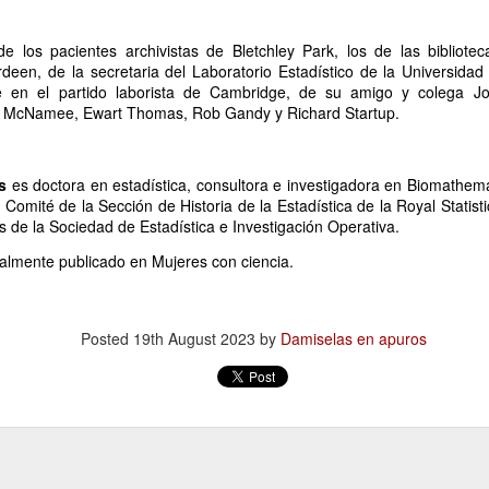
13
Por Guadalupe Treibel
e los pacientes archivistas de Bletchley Park, los de las bibliote
 entero tarde -por puro despiste- y siento la obligación moral de
een, de la secretaria del Laboratorio Estadístico de la Universidad
escular el asunto para quienes todavía se rompen el coco buscando la
en el partido laborista de Cambridge, de su amigo y colega J
rma segura de quedar color canela: el bronceado saludable no existe.
 McNamee, Ewart Thomas, Rob Gandy y Richard Startup.
s un oxímoron, un verso. Resulta que eso que llamamos “colorcito”
, en términos médicos, la respuesta a un daño: la piel produce
elanina para defenderse porque la radiación ya empezó a dañar el
DN de sus células.
s
es doctora en estadística, consultora e investigadora en Biomathemat
l
Comité de la Sección de Historia de la Estadística de la Royal Statisti
 de la Sociedad de Estadística e Investigación Operativa
.
Volante, hormonas y burocracia
AN
inalmente publicado en
13
Mujeres con ciencia
.
Por Mariela Sexer
anejar es algo que me enorgullece, creo que lo hago muy bien y
sfruto mucho la libertad, la independencia y el poder que me da
Posted
19th August 2023
by
Damiselas en apuros
cerlo.
mo señalé en la segunda entrega de La inspectora, mi newsletter, es
y significativa la diferencia de licencias de conducir otorgadas según
 género en Argentina.
 Argentina, la conducción continúa siendo una actividad
Instructivo para ordenar un costurero
AN