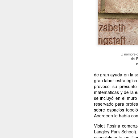
El nombre d
del 
e
de gran ayuda en la se
gran labor estratégica
provocó su presunto 
matemáticas y de la e
se incluyó en el mur
reservado para profes
sobre espacios topol
Aberdeen le había co
Violet Rosina comenz
Langley Park School),
especialmente en lit