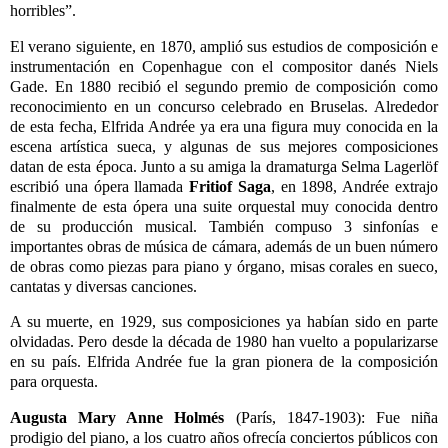
horribles”.
El verano siguiente, en 1870, amplió sus estudios de composición e
instrumentación en Copenhague con el compositor danés Niels
Gade. En 1880 recibió el segundo premio de composición como
reconocimiento en un concurso celebrado en Bruselas. Alrededor
de esta fecha, Elfrida Andrée ya era una figura muy conocida en la
escena artística sueca, y algunas de sus mejores composiciones
datan de esta época. Junto a su amiga la dramaturga Selma Lagerlöf
escribió una ópera llamada
Fritiof Saga
, en 1898, Andrée extrajo
finalmente de esta ópera una suite orquestal muy conocida dentro
de su producción musical. También compuso 3 sinfonías e
importantes obras de música de cámara, además de un buen número
de obras como piezas para piano y órgano, misas corales en sueco,
cantatas y diversas canciones.
A su muerte, en 1929, sus composiciones ya habían sido en parte
olvidadas. Pero desde la década de 1980 han vuelto a popularizarse
en su país. Elfrida Andrée fue la gran pionera de la composición
para orquesta.
Augusta Mary Anne Holmés
(París, 1847-1903): Fue niña
prodigio del piano, a los cuatro años ofrecía conciertos públicos con