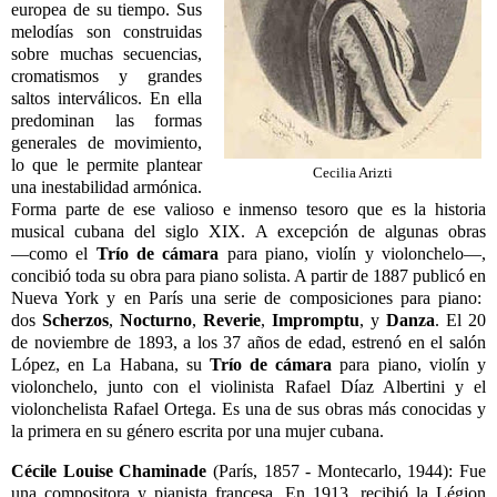
europea de su tiempo. Sus
melodías son construidas
sobre muchas secuencias,
cromatismos y grandes
saltos interválicos. En ella
predominan las formas
generales de movimiento,
lo que le permite plantear
Cecilia Arizti
una inestabilidad armónica.
Forma parte de ese valioso e inmenso tesoro que es la historia
musical cubana del siglo XIX. A excepción de algunas obras
―como el
Trío de cámara
para piano, violín y violonchelo―,
concibió toda su obra para piano solista. A partir de 1887 publicó en
Nueva York y en París una serie de composiciones para piano:
dos
Scherzos
,
Nocturno
,
Reverie
,
Impromptu
, y
Danza
. El 20
de noviembre de 1893, a los 37 años de edad, estrenó en el salón
López, en La Habana, su
Trío de cámara
para piano, violín y
violonchelo, junto con el violinista Rafael Díaz Albertini y el
violonchelista Rafael Ortega. Es una de sus obras más conocidas y
la primera en su género escrita por una mujer cubana.
Cécile Louise Chaminade
(París, 1857 - Montecarlo, 1944): Fue
una compositora y pianista francesa. En 1913, recibió la Légion