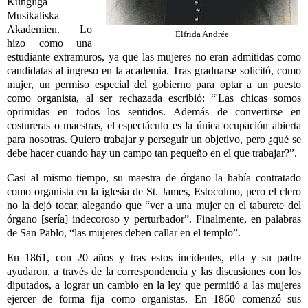
Kungliga
Musikaliska
Akademien. Lo
Elfrida Andrée
hizo como una
estudiante extramuros, ya que las mujeres no eran admitidas como
candidatas al ingreso en la academia. Tras graduarse solicitó, como
mujer, un permiso especial del gobierno para optar a un puesto
como organista, al ser rechazada escribió: “'Las chicas somos
oprimidas en todos los sentidos. Además de convertirse en
costureras o maestras, el espectáculo es la única ocupación abierta
para nosotras. Quiero trabajar y perseguir un objetivo, pero ¿qué se
debe hacer cuando hay un campo tan pequeño en el que trabajar?”.
Casi al mismo tiempo, su maestra de órgano la había contratado
como organista en la iglesia de St. James, Estocolmo, pero el clero
no la dejó tocar, alegando que “ver a una mujer en el taburete del
órgano [sería] indecoroso y perturbador”. Finalmente, en palabras
de San Pablo, “las mujeres deben callar en el templo”.
En 1861, con 20 años y tras estos incidentes, ella y su padre
ayudaron, a través de la correspondencia y las discusiones con los
diputados, a lograr un cambio en la ley que permitió a las mujeres
ejercer de forma fija como organistas. En 1860 comenzó sus