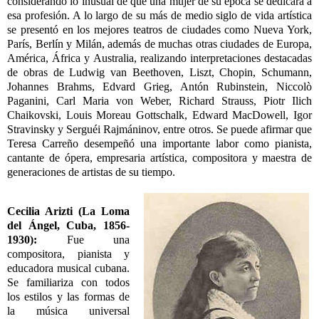
considerando lo inusual de que una mujer de su época se dedicara a
esa profesión. A lo largo de su más de medio siglo de vida artística
se presentó en los mejores teatros de ciudades como Nueva York,
París, Berlín y Milán, además de muchas otras ciudades de Europa,
América, África y Australia, realizando interpretaciones destacadas
de obras de Ludwig van Beethoven, Liszt, Chopin, Schumann,
Johannes Brahms, Edvard Grieg, Antón Rubinstein, Niccolò
Paganini, Carl Maria von Weber, Richard Strauss, Piotr Ilich
Chaikovski, Louis Moreau Gottschalk, Edward MacDowell, Igor
Stravinsky y Serguéi Rajmáninov, entre otros. Se puede afirmar que
Teresa Carreño desempeñó una importante labor como pianista,
cantante de ópera, empresaria artística, compositora y maestra de
generaciones de artistas de su tiempo.
Cecilia Arizti
(La Loma
del Ángel, Cuba, 1856-
1930):
Fue una
compositora, pianista y
educadora musical cubana.
Se familiariza con todos
los estilos y las formas de
la música universal