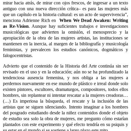
mirar hacia atrás, de mirar con ojos frescos, de ingresar a un texto
antiguo con una nueva dirección crítica– es para las mujeres más
que un capítulo en la historia cultural: es un acto de supervivencia”,
menciona Adrienne Rich en
When We Dead Awaken: Writing
as Re-Vision
. Aunque hay suficientes trabajos e investigaciones
musicológicas que advierten la omisión, el menosprecio y la
apropiación de la obra de las mujeres artistas, las instituciones se
mantienen en la inercia, al margen de la bibliografía y musicología
feministas, y prevalecen los estudios canónicos, dogmáticos y
falogocentristas.
Advierto que el contenido de la Historia del Arte continúa sin ser
revisado en el uso y en la educación; aún no se ha profundizado la
tendenciosa ausencia femenina, y nos obliga a las mujeres a
perdernos nuevamente en ese mundo de plástico e irreal donde solo
existen pintores, escultores, dramaturgos, compositores, todos ellos
hombres, sin replantear ni intentar rescatar a la mujeres creadoras…
(…) Es imperiosa la búsqueda, el rescate y la inclusión de las
artistas que se siguen silenciando. Intento imaginar a los hombres
del posgrado estudiando desde la niñez contenidos donde el objeto
de estudio sea solo la obra de mujeres, me pregunto cómo estarían
plantados con este experimento y qué efecto tendría en su psiquis y
su estar en el mundo si se sostiene a largo plazo este mito.