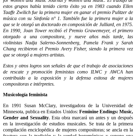
for Women and Music Journal y Women and Music. El trabajo de
estos grupos había tenido cierto éxito ya en 1983 cuando Ellen
Taaffe Zwilich fue la primera mujer en ganar el premio Pulitzer de
música con su Sinfonía n° 1. También fue la primera mujer a la
que se le otorgó un doctorado en composición de Julliard, en 1975.
En 1990, Joan Tower recibió el Premio Grawemeyer, el primero
otorgado a una compositora, y nueve años más tarde, las
violinistas Nadja Salerno-Sonnenberg, Pamela Frank y Sarah
Chang recibieron el Premio Avery Fisher, siendo la primera vez
que se otorgó a mujeres artistas.
Estos y otros logros son señales de que el trabajo de asociaciones
de rescate y promoción feministas como ILWC y AWCA han
contribuido a la exposición y la defensa exitosa de mujeres
compositoras e intérpretes.
Musicología feminista
En 1991 Susan McClary, investigadora de la Universidad de
Minnesota, publica en Estados Unidos:
Feminine Endings: Music,
Gender and Sexuality
. Esta obra marcará un antes y un después
en la investigación de estudios musicales. Se trata de la primera
compilación enciclopédica de mujeres compositoras; se ancla en la
fractura con la tradición y la verdad hegemónicas y supone una