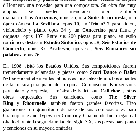
d'Honneur, una novedad para una compositora. Su obra fue muy
amplia: se pueden mencionar una sinfonía
dramática:
Las
Amazonas
, opus 26, un
a Suite de orquesta
, una
ópera cómica
La Sevillana
, opus 10, un
Trío nº 2
para violón,
violonchelo y piano, opus 34 y un
Concertino
para flauta y
orquesta, opus 107. Entre sus 200 piezas para piano, en estilo
romántico, destacan
Estudio Sinfónico
, opus 28;
Seis Estudios de
Concierto
, opus 35,
Arabesco
, opus 61;
Seis Romances sin
palabras
, opus 76.
En 1908 visitó los Estados Unidos. Sus composiciones fueron
tremendamente aclamadas y piezas como
Scarf Dance
o
Ballet
№1
se encontraban en las bibliotecas musicales de muchos amantes
de la música para piano de la época. Compuso un Konzertstück
para piano y orquesta, la música de ballet para
Callirhoé
y otras
obras orquestales. Sus canciones, como
The Silver
Ring
y
Ritournelle
, también fueron grandes favoritas. Hizo
grabaciones en gramófono de siete de sus composiciones para
Gramophone and Typewriter Company. Chaminade fue relegada al
olvido durante la segunda mitad del siglo XX, sus piezas para piano
y canciones en su mayoría omitidas.