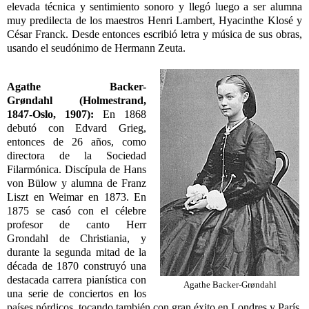
elevada técnica y sentimiento sonoro y llegó luego a ser alumna
muy predilecta de los maestros Henri Lambert, Hyacinthe Klosé y
César Franck. Desde entonces escribió letra y música de sus obras,
usando el seudónimo de Hermann Zeuta.
Agathe Backer-
Grøndahl
(Holmestrand,
1847-Oslo, 1907):
En 1868
debutó con Edvard Grieg,
entonces de 26 años, como
directora de la Sociedad
Filarmónica. Discípula de Hans
von Bülow y alumna de Franz
Liszt en Weimar en 1873. En
1875 se casó con el célebre
profesor de canto Herr
Grondahl de Christiania, y
durante la segunda mitad de la
década de 1870 construyó una
destacada carrera pianística con
Agathe Backer-Grøndahl
una serie de conciertos en los
países nórdicos, tocando también con gran éxito en Londres y París.