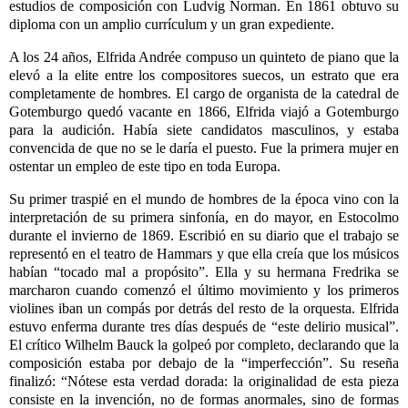
estudios de composición con Ludvig Norman. En 1861 obtuvo su
diploma con un amplio currículum y un gran expediente.
A los 24 años, Elfrida Andrée compuso un quinteto de piano que la
elevó a la elite entre los compositores suecos, un estrato que era
completamente de hombres. El cargo de organista de la catedral de
Gotemburgo quedó vacante en 1866, Elfrida viajó a Gotemburgo
para la audición. Había siete candidatos masculinos, y estaba
convencida de que no se le daría el puesto. Fue la primera mujer en
ostentar un empleo de este tipo en toda Europa.
Su primer traspié en el mundo de hombres de la época vino con la
interpretación de su primera sinfonía, en do mayor, en Estocolmo
durante el invierno de 1869. Escribió en su diario que el trabajo se
representó en el teatro de Hammars y que ella creía que los músicos
habían “tocado mal a propósito”. Ella y su hermana Fredrika se
marcharon cuando comenzó el último movimiento y los primeros
violines iban un compás por detrás del resto de la orquesta. Elfrida
estuvo enferma durante tres días después de “este delirio musical”.
El crítico Wilhelm Bauck la golpeó por completo, declarando que la
composición estaba por debajo de la “imperfección”. Su reseña
finalizó: “Nótese esta verdad dorada: la originalidad de esta pieza
consiste en la invención, no de formas anormales, sino de formas