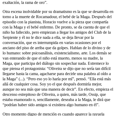
exaltación, la rama de oro”.
Otra escena inolvidable por su dramatismo es la que se desarrolla en
torno a la muerte de Rocamadour, el bebé de la Maga. Después del
episodio con la pianista, Horacio vuelve a la pieza que compartía
con la Maga y el bebé enfermo. De pronto, se da cuenta de que el
niño ha fallecido, pero empiezan a llegar los amigos del Club de la
Serpiente y él no le dice nada a ella, se deja llevar por la
conversación, que es interrumpida en varias ocasiones por el
anciano del piso de arriba que da golpes. Hablan de lo divino y de
lo humano: sobre psicoanálisis, existencialismo, arte. Los demás se
van enterando de que el niño está muerto, menos su madre, la
Maga, que participa del diálogo sin sospechar nada. Estremece lo
que piensa el protagonista: “Oliveira se dijo que no sería tan difícil
llegarse hasta la cama, agacharse para decirle una palabra al oído a
la Maga” (...). “Pero eso yo lo haría por mí”, pensó. “Ella está más
allá de cualquier cosa. Soy yo el que después dormiría mejor,
aunque no sea más que una manera de decir”. En efecto, empieza el
descenso estrepitoso de Oliveira, a quien, más tarde, Ossip, que
estaba enamorado o, sencillamente, deseaba a la Maga, le dirá que
“podrían haber sido amigos si existiera algo humano en él”.
Otro momento digno de mención es cuando aparece la rayuela