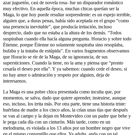
azar juguetón, casi de novela rosa- fue un disparador romántico
muy efectivo. En aquella época, muchas chicas querían ser la
Maga, lo que hoy puede resultar sorprendente: es un espejo terrible,
alguien que, a duras penas, había sido aceptada en el grupo “como
una presencia inevitable”, que producía irritación, incluso
desprecio, dado que no estaba a la altura de los demás. “Todos
suspiraban cuando ella hacía alguna pregunta. Horacio y sobre todo
Étienne, porque Étienne no solamente suspiraba sino resoplaba,
bufaba y la trataba de estúpida”. En varios fragmentos observamos
que Horacio se ríe de la Maga, de su ignorancia, de sus
supersticiones. Cuando la tiene, no la ama y piensa que “pronto
cesaría el deseo por ella”. Y ya sabemos: cuando cede el deseo, si
no hay amor o admiración y respeto por alguien, deja de
interesarnos.
La Maga es una pobre chica presentada como inculta que, por
momentos, se salva, dado que quiere aprender, instruirse, aunque
eso, incluso, los irrita más. Por otra parte, tiene una historia triste:
huérfana de madre a los cinco años, la crían unas tías que después
se van al campo y la dejan en Montevideo con un padre que bebe y
le pega cada día con un cinturón. Más tarde, como en un
melodrama, es violada a los 13 años por un hombre negro que vive
en el mismo conventillo que ellos. Ya adulta, anda con un tal