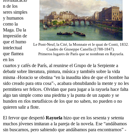
reivindicació
n de los
seres simples
y humanos
como la
Maga. Da la
impresión de
que el humo
Le Pont-Neuf, la Cité, la Monnaie et le quai de Conti, 1832.
intelectual
Cuadro de Giuseppe Canella (1788-1847).
que flamea
Primeros lugares de París que se nombran en Rayuela.
en los
cuartos y cafés de París, al reunirse el Grupo de la Serpiente a
debatir sobre literatura, pintura, música y también sobre la vida
misma -Horacio se obstina “en la inaudita idea de que el hombre ha
sido creado para otra cosa”-, acabara obnubilando la mente y no les
permitiera ser felices. Olvidan que para jugar a la rayuela hace falta
algo tan simple como una piedrita y la punta de un zapato y se
hunden en ríos metafísicos de los que no saben, no pueden o no
quieren salir a flote.
El fervor que despertó
Rayuela
hizo que en los sesenta y setenta
muchos jóvenes imitaran a la pareja de la novela. Ese “andábamos
sin buscarnos, pero sabiendo que andábamos para encontrarnos” -