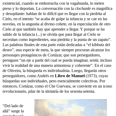
existencial, cuando se emborracha con la vagabunda, lo meten
preso y lo deportan. La conversación con la
clocharde
es magnífica
y desopilante: hablan de lo difícil que es llegar con la piedrita al
Cielo, en el intento “se acaba de golpe la infancia y se cae en las
novelas, en la angustia al divino cohete, en la especulación de otro
Cielo al que también hay que aprender a llegar. Y porque se ha
salido de la infancia (...) se olvida que para llegar al Cielo se
necesitan como ingredientes, una piedrita y la punta de un zapato”.
Las palabras finales de esta parte están dedicadas a “el kibbutz del
deseo”, una especie de meta, la que siempre procuran alcanzar los
personajes protagónicos de Cortázar, que son perseguidores,
persiguen “un eje a partir del cual se pueda imaginar, sentir, incluso
vivir la realidad de una manera armoniosa y coherente”. En el caso
de Oliveira, la búsqueda es individualista. Luego, llegarán otros
perseguidores, como Andrés en
Libro de Manuel
(1973), cuyas
búsquedas son individuales, pero esencialmente colectivas. Por
entonces, Cortázar, como el Che Guevara, se convierte en un icono
revolucionario, pilar de la idolatría de los sesenta-setenta.
“Del lado de
allá” surge la