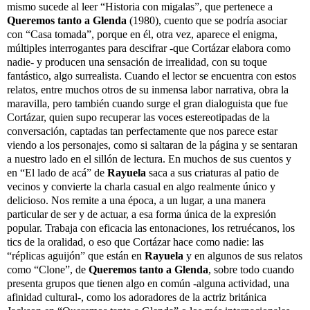
mismo sucede al leer “Historia con migalas”, que pertenece a
Queremos tanto a Glenda
(1980), cuento que se podría asociar
con “Casa tomada”, porque en él, otra vez, aparece el enigma,
múltiples interrogantes para descifrar -que Cortázar elabora como
nadie- y producen una sensación de irrealidad, con su toque
fantástico, algo surrealista. Cuando el lector se encuentra con estos
relatos, entre muchos otros de su inmensa labor narrativa, obra la
maravilla, pero también cuando surge el gran dialoguista que fue
Cortázar, quien supo recuperar las voces estereotipadas de la
conversación, captadas tan perfectamente que nos parece estar
viendo a los personajes, como si saltaran de la página y se sentaran
a nuestro lado en el sillón de lectura. En muchos de sus cuentos y
en “El lado de acá” de
Rayuela
saca a sus criaturas al patio de
vecinos y convierte la charla casual en algo realmente único y
delicioso. Nos remite a una época, a un lugar, a una manera
particular de ser y de actuar, a esa forma única de la expresión
popular. Trabaja con eficacia las entonaciones, los retruécanos, los
tics de la oralidad, o eso que Cortázar hace como nadie: las
“réplicas aguijón” que están en
Rayuela
y en algunos de sus relatos
como “Clone”, de
Queremos tanto a Glenda
, sobre todo cuando
presenta grupos que tienen algo en común -alguna actividad, una
afinidad cultural-, como los adoradores de la actriz británica