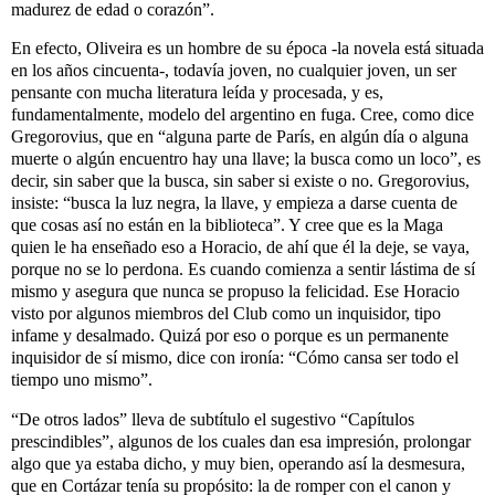
madurez de edad o corazón”.
En efecto, Oliveira es un hombre de su época -la novela está situada
en los años cincuenta-, todavía joven, no cualquier joven, un ser
pensante con mucha literatura leída y procesada, y es,
fundamentalmente, modelo del argentino en fuga. Cree, como dice
Gregorovius, que en “alguna parte de París, en algún día o alguna
muerte o algún encuentro hay una llave; la busca como un loco”, es
decir, sin saber que la busca, sin saber si existe o no. Gregorovius,
insiste: “busca la luz negra, la llave, y empieza a darse cuenta de
que cosas así no están en la biblioteca”. Y cree que es la Maga
quien le ha enseñado eso a Horacio, de ahí que él la deje, se vaya,
porque no se lo perdona. Es cuando comienza a sentir lástima de sí
mismo y asegura que nunca se propuso la felicidad. Ese Horacio
visto por algunos miembros del Club como un inquisidor, tipo
infame y desalmado. Quizá por eso o porque es un permanente
inquisidor de sí mismo, dice con ironía: “Cómo cansa ser todo el
tiempo uno mismo”.
“De otros lados” lleva de subtítulo el sugestivo “Capítulos
prescindibles”, algunos de los cuales dan esa impresión, prolongar
algo que ya estaba dicho, y muy bien, operando así la desmesura,
que en Cortázar tenía su propósito: la de romper con el canon y