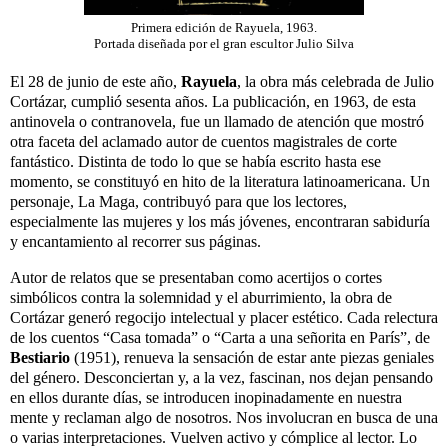
Primera edición de Rayuela, 1963.
Portada diseñada por el gran escultor Julio Silva
El 28 de junio de este año,
Rayuela
, la obra más celebrada de Julio
Cortázar, cumplió sesenta años. La publicación, en 1963, de esta
antinovela o contranovela, fue un llamado de atención que mostró
otra faceta del aclamado autor de cuentos magistrales de corte
fantástico. Distinta de todo lo que se había escrito hasta ese
momento, se constituyó en hito de la literatura latinoamericana. Un
personaje, La Maga, contribuyó para que los lectores,
especialmente las mujeres y los más jóvenes, encontraran sabiduría
y encantamiento al recorrer sus páginas.
Autor de relatos que se presentaban como acertijos o cortes
simbólicos contra la solemnidad y el aburrimiento, la obra de
Cortázar generó regocijo intelectual y placer estético. Cada relectura
de los cuentos “Casa tomada” o “Carta a una señorita en París”, de
Bestiario
(1951), renueva la sensación de estar ante piezas geniales
del género. Desconciertan y, a la vez, fascinan, nos dejan pensando
en ellos durante días, se introducen inopinadamente en nuestra
mente y reclaman algo de nosotros. Nos involucran en busca de una
o varias interpretaciones. Vuelven activo y cómplice al lector. Lo