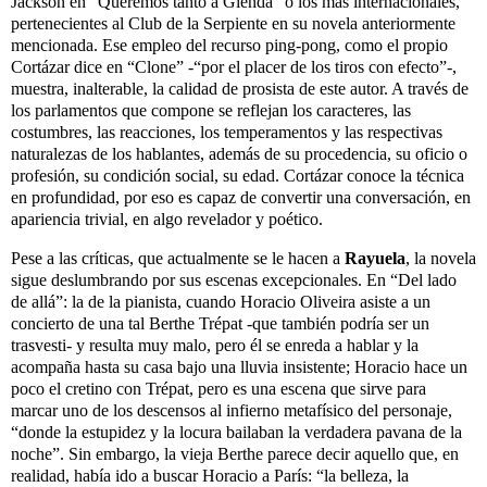
Jackson en “Queremos tanto a Glenda” o los más internacionales,
pertenecientes al Club de la Serpiente en su novela anteriormente
mencionada. Ese empleo del recurso ping-pong, como el propio
Cortázar dice en “Clone” -“por el placer de los tiros con efecto”-,
muestra, inalterable, la calidad de prosista de este autor. A través de
los parlamentos que compone se reflejan los caracteres, las
costumbres, las reacciones, los temperamentos y las respectivas
naturalezas de los hablantes, además de su procedencia, su oficio o
profesión, su condición social, su edad. Cortázar conoce la técnica
en profundidad, por eso es capaz de convertir una conversación, en
apariencia trivial, en algo revelador y poético.
Pese a las críticas, que actualmente se le hacen a
Rayuela
, la novela
sigue deslumbrando por sus escenas excepcionales. En “Del lado
de allá”: la de la pianista, cuando Horacio Oliveira asiste a un
concierto de una tal Berthe Trépat -que también podría ser un
trasvesti- y resulta muy malo, pero él se enreda a hablar y la
acompaña hasta su casa bajo una lluvia insistente; Horacio hace un
poco el cretino con Trépat, pero es una escena que sirve para
marcar uno de los descensos al infierno metafísico del personaje,
“donde la estupidez y la locura bailaban la verdadera pavana de la
noche”. Sin embargo, la vieja Berthe parece decir aquello que, en
realidad, había ido a buscar Horacio a París: “la belleza, la