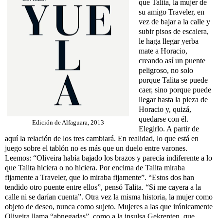
que Talita, la mujer de
su amigo Traveler, en
vez de bajar a la calle y
subir pisos de escalera,
le haga llegar yerba
mate a Horacio,
creando así un puente
peligroso, no solo
porque Talita se puede
caer, sino porque puede
llegar hasta la pieza de
Horacio y, quizá,
quedarse con él.
Edición de Alfaguara, 2013
Elegirlo. A partir de
aquí la relación de los tres cambiará. En realidad, lo que está en
juego sobre el tablón no es más que un duelo entre varones.
Leemos: “Oliveira había bajado los brazos y parecía indiferente a lo
que Talita hiciera o no hiciera. Por encima de Talita miraba
fijamente a Traveler, que lo miraba fijamente”. “Estos dos han
tendido otro puente entre ellos”, pensó Talita. “Si me cayera a la
calle ni se darían cuenta”. Otra vez la misma historia, la mujer como
objeto de deseo, nunca como sujeto. Mujeres a las que irónicamente
Oliveira llama “abnegadas”, como a la insulsa Gekrepten, que