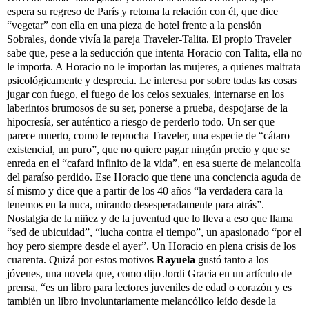
espera su regreso de París y retoma la relación con él, que dice
“vegetar” con ella en una pieza de hotel frente a la pensión
Sobrales, donde vivía la pareja Traveler-Talita. El propio Traveler
sabe que, pese a la seducción que intenta Horacio con Talita, ella no
le importa. A Horacio no le importan las mujeres, a quienes maltrata
psicológicamente y desprecia. Le interesa por sobre todas las cosas
jugar con fuego, el fuego de los celos sexuales, internarse en los
laberintos brumosos de su ser, ponerse a prueba, despojarse de la
hipocresía, ser auténtico a riesgo de perderlo todo. Un ser que
parece muerto, como le reprocha Traveler, una especie de “cátaro
existencial, un puro”, que no quiere pagar ningún precio y que se
enreda en el “cafard infinito de la vida”, en esa suerte de melancolía
del paraíso perdido. Ese Horacio que tiene una conciencia aguda de
sí mismo y dice que a partir de los 40 años “la verdadera cara la
tenemos en la nuca, mirando desesperadamente para atrás”.
Nostalgia de la niñez y de la juventud que lo lleva a eso que llama
“sed de ubicuidad”, “lucha contra el tiempo”, un apasionado “por el
hoy pero siempre desde el ayer”. Un Horacio en plena crisis de los
cuarenta. Quizá por estos motivos
Rayuela
gustó tanto a los
jóvenes, una novela que, como dijo Jordi Gracia en un artículo de
prensa, “es un libro para lectores juveniles de edad o corazón y es
también un libro involuntariamente melancólico leído desde la