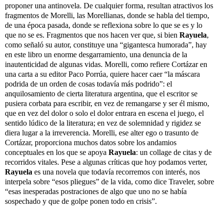
proponer una antinovela. De cualquier forma, resultan atractivos los
fragmentos de Morelli, las Morellianas, donde se habla del tiempo,
de una época pasada, donde se reflexiona sobre lo que se es y lo
que no se es. Fragmentos que nos hacen ver que, si bien
Rayuela
,
como señaló su autor, constituye una “gigantesca humorada”, hay
en este libro un enorme desgarramiento, una denuncia de la
inautenticidad de algunas vidas. Morelli, como refiere Cortázar en
una carta a su editor Paco Porrúa, quiere hacer caer “la máscara
podrida de un orden de cosas todavía más podrido”: el
anquilosamiento de cierta literatura argentina, que el escritor se
pusiera corbata para escribir, en vez de remangarse y ser él mismo,
que en vez del dolor o solo el dolor entrara en escena el juego, el
sentido lúdico de la literatura; en vez de solemnidad y rigidez se
diera lugar a la irreverencia. Morelli, ese alter ego o trasunto de
Cortázar, proporciona muchos datos sobre los andamios
conceptuales en los que se apoya
Rayuela
: un collage de citas y de
recorridos vitales. Pese a algunas críticas que hoy podamos verter,
Rayuela
es una novela que todavía recorremos con interés, nos
interpela sobre “esos pliegues” de la vida, como dice Traveler, sobre
“esas inesperadas postraciones de algo que uno no se había
sospechado y que de golpe ponen todo en crisis”.