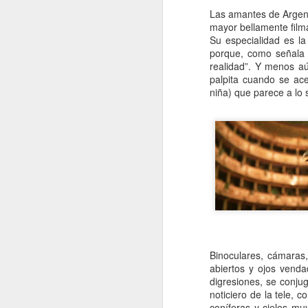
Las amantes de Argento
e
mayor bellamente film
pe
Su especialidad es la 
e
porque, como señala 
pe
realidad”. Y menos a
jo
palpita cuando se ac
mu
niña) que parece a l
J
Na
p
c
mu
má
ma
co
Binoculares, cámaras
abiertos y ojos venda
digresiones, se conju
J
noticiero de la tele, 
coníferas y cielos mu