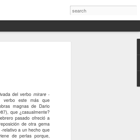
Darín,
nico
toria
a Hannah
 este siglo
ivada del verbo
mirare
-
ocracias,
-; verbo este más que
de las
 obras magnas de Dario
 alucinante
 1987), que ¿casualmente?
ladora.
 febrero pasado ofreció a
a reposición de otra gema
en
 -relativo a un hecho que
 judío-
viene de perlas porque,
 toda