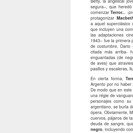
Betty, la angelical j
Retorno ilusionado a
JAN
segura–, que heredó
Carmen Martín Gaite
13
comenzar
Terror..
. -p
protagonizar
Macbet
Por Cecilia Sorrentino
a
aquel superclásico 
que incluyen una com
“Una vuelve siempre a los viejos
las adaptaciones cin
sitios donde amó la vida”, canta
1943– fue la primera 
Chavela. Y aunque su amigo de
de costumbre, Dario -
Úbeda la contradiga en otra
citada más arriba- 
canción: “al lugar donde has sido
J
enguantadas (de negro
feliz no debieras tratar de volver”,
de aves) que atravies
yo regreso a Nubosidad variable,
pasillos y escaleras, ll
la novela de Carmen Martín Gaite,
veinte años después.
En cierta forma,
Ter
L
Argento por no haber
ni
Tiene algo de aventura. Quizás no
De modo que en este fi
sa
recupere aquel estado de
una régie de vanguard
deslumbramiento pero también
personajes como su a
podrían suscitarse otros nuevos.
argentiano, se burla d
Será un reencuentro con mis
ópera. Obviamente, Ma
marcas y subrayados.
cuervos, pájaros de t
deuda de sangre, que
J
negro
, incluyendo co