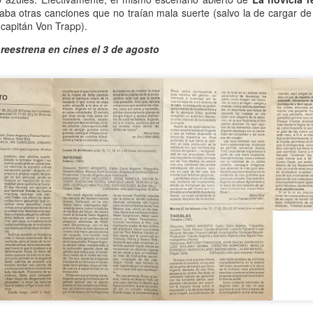
aba otras canciones que no traían mala suerte (salvo la de cargar de
 Ciro Ramón Eyras, 1932-2019
 capitán Von Trapp).
 reestrena en cines el 3 de agosto
trás de la ventana, junto al fuego, mi padre lee.
 pienso en él, lo veo así, leyendo, la cabeza gris detrás del vidrio. Es
a visión fugaz, apenas un segundo, la de mi padre, sentado de
paldas, en su casita de fin de semana, en un barrio cerrado de la
ona Sur.
Al fin sola y, a la vez, tan bien acompañada
AN
13
Por Guadalupe Treibel
a soledad implica que, aunque esté sola, estoy con alguien; es decir,
onmigo misma. Significa que soy dos en uno”, apuntó alguna vez la
lósofa fuera de serie Hannah Arendt, y esa frase es la llave que cierra
 recorrido de Enfin seule (“Por fin sola”), libro de la periodista y
odcaster Lauren Bastide que acaba de editarse en Francia con muy
vorable acogida.
Ganando dos verdaderos amores
AN