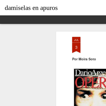
damiselas en apuros
Classic
Flipcard
Magazine
Mosaic
Sidebar
Snapshot
Timeslide
JUL
3
Por Moira Soto