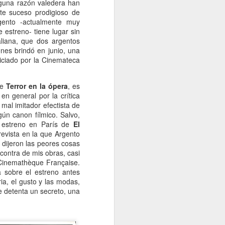
lguna razón valedera han
te suceso prodigioso de
ento -actualmente muy
e estreno- tiene lugar sin
taliana, que dos argentos
ones brindó en junio, una
piciado por la Cinemateca
de
Terror en la ópera
, es
en general por la crítica
 mal imitador efectista de
ún canon fílmico. Salvo,
l estreno en París de
El
evista en la que Argento
 dijeron las peores cosas
contra de mis obras, casi
 Cinemathèque Française.
 sobre el estreno antes
ia, el gusto y las modas,
e detenta un secreto, una