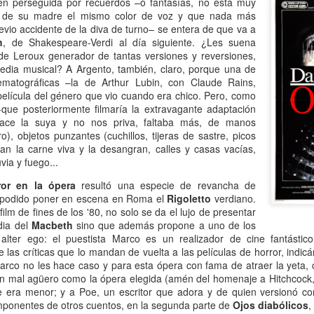
oven perseguida por recuerdos –o fantasías, no está muy
Escribir contra toda
Marta Lubos (16/8/1943-
JAN
JAN
 de su madre el mismo color de voz y que nada más
adversidad (estrepitosa)
27/3/2026): Retrato de
13
13
revio accidente de la diva de turno– se entera de que va a
una mujer en armonía
h
, de Shakespeare-Verdi al día siguiente. ¿Les suena
Por Teresa Donato
de Leroux generador de tantas versiones y reversiones,
Hace 10 años, ella fue la "chica
edia musical? A Argento, también, claro, porque una de
Cuando estudiaba en la facultad,
de tapa" de Damiselas: una
ematográficas –la de Arthur Lubin, con Claude Rains,
preparando el examen de
denominación que seguramente le
película del género que vio cuando era chico. Pero, como
etnografía -el más difícil de la
habría dado risa a Marta Lubos,
que posteriormente filmaría la extravagante adaptación
carrera-, hubo un día que, entre
una artista en absoluto pagada de
hace la suya y no nos priva, faltaba más, de manos
fichas, fotocopias, libros, café,
sí misma, una persona libre de
Damiselas Nº 1, a modo de editorial
AN
), objetos punzantes (cuchillos, tijeras de sastre, picos
puchos y la Olivetti portátil
toda presunción y más bien
13
Allá por las postrimerías del año 2012 se publicó la primera
an la carne viva y la desangran, calles y casas vacías,
celeste, me dije: “Esto es lo que
renuente a dar entrevistas. Pero
edición de Damiselas en apuros, precedida del siguiente introito:
uvia y fuego...
quiero hacer toda la vida”.
en esta ocasión,
Mientras estaba leyendo y
afortunadamente, se avino a
ror en la ópera
resultó una especie de revancha de
o primero que hay que saber es que una damisela no es ni una dama
escribiendo en silencio encerrada
responder, afable y espontánea,
 podido poner en escena en Roma el
Rigoletto
verdiano.
 una damita (dicho esto siguiendo las instrucciones de T.S. Eliot para
en mi habitación, las horas no
divertida o apasionada -según el
lm de fines de los '80, no solo se da el lujo de presentar
ber diferenciar un gato de un perro).
pasaban. Me veo tal cual, como si
tema-, siempre yendo al punto,
ia del
Macbeth
sino que además propone a uno de los
estuviera viviéndolo ahora.
sin el menor rodeo. Así, fueron
lter ego: el puestista Marco es un realizador de cine fantástic
apareciendo la pianista, la
e las críticas que lo mandan de vuelta a las películas de horror, indic
escultora, la cocinera que brinda
rco no les hace caso y para esta ópera con fama de atraer la yeta,
una receta.
an mal agüero como la ópera elegida (amén del homenaje a Hitchcock,
Gaby Ferrero (1/7/1961- 20/1/2026)
 era menor; y a Poe, un escritor que adora y de quien versionó co
AN
mponentes de otros cuentos, en la segunda parte de
13
Ojos diabólicos
,
Sus ojos se cerraron -anticipadamente, inesperadamente- y el