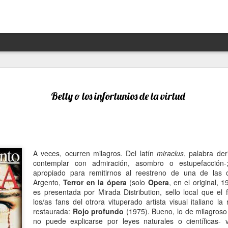
Hannah Arendt y Alejandra 
JAN
13
un afortunado encuentro escé
Betty o los infortunios de la virtud
Por Moira Soto
"Lo que ha sucedido puede volver a suceder": la premoni
advertencia de la brillante filósofa, politóloga, periodist
Arendt (1906- 1975) resuena con desgraciada vigencia en
A veces, ocurren milagros. Del latín
miraclus
, palabra der
21, en estos precisos momentos de amenaza a las dem
contemplar con admiración, asombro o estupefacción
de hechos de ilegalidad y crueldad crecientes por parte 
apropiado para remitirnos al reestreno de una de las
grandes potencias, de gobiernos talibanes, de un avance
Argento,
Terror en la ópera
(solo
Opera
, en el original,
de la ultraderecha más reaccionaria, caprichosa y avasal
es presentada por Mirada Distribution, sello local que el
los/as fans del otrora vituperado artista visual italiano l
Arendt, de cuya muerte a los 69 se cumplieron 50 años 
restaurada:
Rojo profundo
(1975). Bueno, lo de milagroso
diciembre pasado, fue una pensadora alemana -de origen
no puede explicarse por leyes naturales o científicas- 
original, audaz, a contracorriente, inconformista, libre de