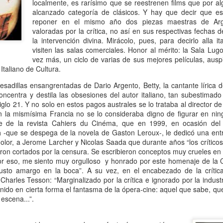
localmente, es rarísimo que se reestrenen films que por a
atadura, que no le temió a la polémica.
alcanzado categoría de clásicos. Y hay que decir que es
reponer en el mismo año dos piezas maestras de Arg
valoradas por la crítica, no así en sus respectivas fechas d
la intervención divina. Mirácolo, pues, para decirlo alla i
visiten las salas comerciales. Honor al mérito: la Sala Lug
vez más, un ciclo de varias de sus mejores películas, aus
 Italiano de Cultura.
esadillas ensangrentadas de Dario Argento, Betty, la cantante lírica 
ncentra y destila las obsesiones del autor italiano, tan subestimado 
glo 21. Y no solo en estos pagos australes se lo trataba al director de
n la mismísima Francia no se lo consideraba digno de figurar en ning
nte de la revista Cahiers du Cinéma, que en 1999, en ocasión de
a
-que se despega de la novela de Gaston Leroux-, le dedicó una entr
dolor, a Jerome Larcher y Nicolas Saada que durante años “los críticos
eron cortados por la censura. Se escribieron conceptos muy crueles en 
or eso, me siento muy orgulloso y honrado por este homenaje de la
sto amargo en la boca”. A su vez, en el encabezado de la crítica
arles Tesson: “Marginalizado por la crítica e ignorado por la industr
nido en cierta forma el fantasma de la ópera-cine: aquel que sabe, qu
escena...”.