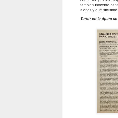
también inocente cant
A
ajenos y el mismísimo
Terror en la ópera se
De
Si
un
es
z
J
“L
c
fi
el
p
fa
J