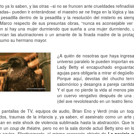
mundo de quienes la siguen queriendo y admirando se detuvo,
 ya lo saben, y las otras –si no se fruncen ante crueldades refinadís
ntre el shock y un enorme desconsuelo. Tan adorable y honesta como
adas– pueden ir enterándose: el maestro
se ne frega
en la lógica y las
rsona, tan excelente y angelada como actriz, tan amorosa y atenta
pesadilla dentro de la pesadilla y la resolución del misterio es siemp
n su maternidad elegida y conquistada palmo a palmo... Cómo no
Marco respecto de sus presuntas obras, “nunca es aconsejable ver 
nsar en su queridísimo hijo adoptivo Osqui Ferrero, que resultó,
ún si hay una mujer durmiendo que sueña a una mujer durmiendo, 
vencísimo, una notable revelación como actor en Más bello que la
ercan las alucinaciones o un amante de la finada madre de la prota
erte (2022).
o sumo su hermano mayor.
¿A quién de nosotras que haya ingres
Mi Rob Reiner privado
AN
universo paralelo le pueden importan e
13
Por Moira Soto
Lady Betty el encapuchado enguanta
agujas para obligarla a mirar el degüell
rrador de varios cuentos románticos fílmicos para gente adulta,
Porque aquí, devotas del chucho terro
ersona muy querida en la farándula hollywoodense y más allá,
salomónico y desangra a pareja cantid
omprometido activista del partido demócrata, Rob Reiner -como es
Y el que no pierde la vida al menos pi
y sabido por la difusión que tuvo la noticia- fue víctima de la muerte
un cuervo vengativo después de una 
s horrible que pudiera tener alguien de sus quilates. Una jugarreta
(del ave revoloteando en un teatro lleno
lvada del destino que, en general -salvo a individuos desalmados
mo el “presidente” actual de los Estados Unidos-, costó asumir.
, pantallas de TV, equipos de audio, Brian Eno y Verdi (más un toq
dos, traumas de la infancia y, ya saben, el asesinato como un arte 
gan en este shock de violencia sublimada hasta la abstracción. Que t
Mi padre lee
AN
con un
coup de théatre
, pero no en la sala donde actuó Betty sino en 
13
Por María José Eyras
y azules. Efectivamente, el mismo escenario abierto de
La novicia r