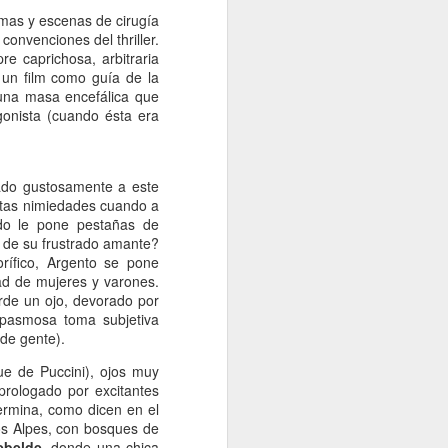
imas y escenas de cirugía
 convenciones del thriller.
re caprichosa, arbitraria
un film como guía de la
una masa encefálica que
gonista (cuando ésta era
ado gustosamente a este
stas nimiedades cuando a
do le pone pestañas de
o de su frustrado amante?
rífico, Argento se pone
ad de mujeres y varones.
erde un ojo, devorado por
pasmosa toma subjetiva
 de gente).
ue de Puccini), ojos muy
prologado por excitantes
ermina, como dicen en el
los Alpes, con bosques de
ebelde
, donde una chica