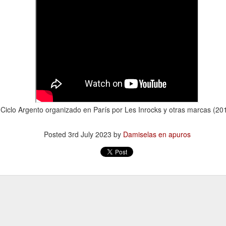
13
Por Guadalupe Treibel
 entero tarde -por puro despiste- y siento la obligación moral de
escular el asunto para quienes todavía se rompen el coco buscando la
rma segura de quedar color canela: el bronceado saludable no existe.
s un oxímoron, un verso. Resulta que eso que llamamos “colorcito”
, en términos médicos, la respuesta a un daño: la piel produce
elanina para defenderse porque la radiación ya empezó a dañar el
DN de sus células.
Ciclo Argento organizado en París por Les Inrocks y otras marcas (20
Volante, hormonas y burocracia
AN
13
Por Mariela Sexer
Posted
3rd July 2023
by
Damiselas en apuros
anejar es algo que me enorgullece, creo que lo hago muy bien y
sfruto mucho la libertad, la independencia y el poder que me da
cerlo.
mo señalé en la segunda entrega de La inspectora, mi newsletter, es
y significativa la diferencia de licencias de conducir otorgadas según
 género en Argentina.
 Argentina, la conducción continúa siendo una actividad
Instructivo para ordenar un costurero
AN