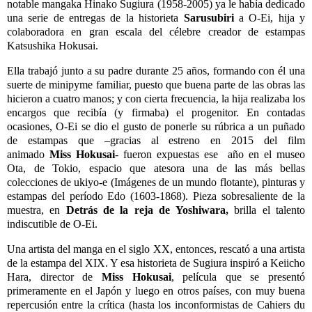
notable mangaka Hinako Sugiura (1958-2005) ya le había dedicado
una serie de entregas de la historieta
Sarusubiri
a O-Ei, hija y
colaboradora en gran escala del célebre creador de estampas
Katsushika Hokusai.
Ella trabajó junto a su padre durante 25 años, formando con él una
suerte de minipyme familiar, puesto que buena parte de las obras las
hicieron a cuatro manos; y con cierta frecuencia, la hija realizaba los
encargos que recibía (y firmaba) el progenitor. En contadas
ocasiones, O-Ei se dio el gusto de ponerle su rúbrica a un puñado
de estampas que –gracias al estreno en 2015 del film
animado
Miss Hokusai
- fueron expuestas ese año en el museo
Ota, de Tokio, espacio que atesora una de las más bellas
colecciones de ukiyo-e (Imágenes de un mundo flotante), pinturas y
estampas del período Edo (1603-1868). Pieza sobresaliente de la
muestra, en
Detrás de la reja de
Yoshiwara,
brilla el talento
indiscutible de O-Ei.
Una artista del manga en el siglo XX, entonces, rescató a una artista
de la estampa del XIX. Y esa historieta de Sugiura inspiró a Keiicho
Hara, director de
Miss Hokusai
, película que se presentó
primeramente en el Japón y luego en otros países, con muy buena
repercusión entre la crítica (hasta los inconformistas de Cahiers du