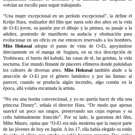
volvían un escollo para seguir trabajando.
“Una mujer excepcional en un período excepcional”, la define el
Keiijo Hara, realizador del film que narra solo dos años en la vida
de O-Ei joven, su pasión por el dibujo y la pintura, su pasaje a la
adultez, poniendo de manifiesto su audacia y obstinación para
evolucionar en un oficio en ese entonces reservado a los hombres
.
Miss Hokusai
adopta el punto de vista de O-Ei, apoyándose
directamente en el manga de Sugiura, en su rica descripción de
Yoshiwara, el barrio del kabuki, las casas de té, las geishas, la vida
nocturna. Ese mundo flotante de placeres efímeros donde pululaban
los cultores de diversas artes.
Miss Hokusai
también alude a la
atracción de O-Ei por el género fantástico y por las llamas: al
parecer, cuando se producía algún incendio, algo común en la
época, allá volaba encantada la artista.
“No era una bonita convencional, y yo no quería hacer de ella una
princesa Disney”, señala el director Hara. “De modo que apenas
suavicé un poco sus rasgos, preservando sus cejas espesas y su
ceño habitualmente fruncido”. Por su lado, la guionista del film,
Miho Mauro, opina que “O-Ei era más moderna que la mayor parte
de las jóvenes de hoy en Japón. A los 17, ella había elegido su estilo