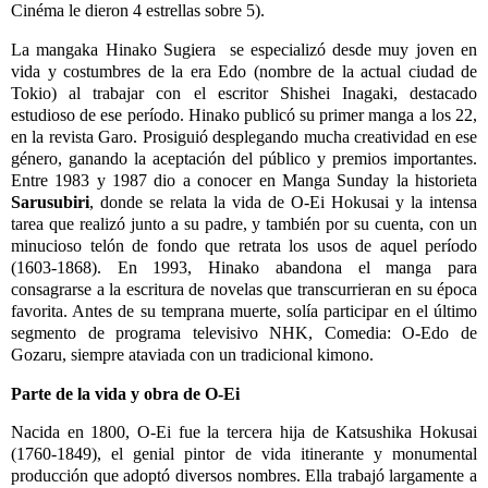
Cinéma le dieron 4 estrellas sobre 5).
La mangaka Hinako Sugiera se especializó desde muy joven en
vida y costumbres de la era Edo (nombre de la actual ciudad de
Tokio) al trabajar con el escritor Shishei Inagaki, destacado
estudioso de ese período. Hinako publicó su primer manga a los 22,
en la revista Garo. Prosiguió desplegando mucha creatividad en ese
género, ganando la aceptación del público y premios importantes.
Entre 1983 y 1987 dio a conocer en Manga Sunday la historieta
Sarusubiri
, donde se relata la vida de O-Ei Hokusai y la intensa
tarea que realizó junto a su padre, y también por su cuenta, con un
minucioso telón de fondo que retrata los usos de aquel período
(1603-1868). En 1993, Hinako abandona el manga para
consagrarse a la escritura de novelas que transcurrieran en su época
favorita. Antes de su temprana muerte, solía participar en el último
segmento de programa televisivo NHK, Comedia: O-Edo de
Gozaru, siempre ataviada con un tradicional kimono.
Parte de la vida y obra de O-Ei
Nacida en 1800, O-Ei fue la tercera hija de Katsushika Hokusai
(1760-1849), el genial pintor de vida itinerante y monumental
producción que adoptó diversos nombres. Ella trabajó largamente a