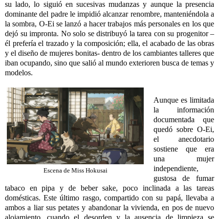
su lado, lo siguió en sucesivas mudanzas y aunque la presencia
dominante del padre le impidió alcanzar renombre, manteniéndola a
la sombra, O-Ei se lanzó a hacer trabajos más personales en los que
dejó su impronta. No solo se distribuyó la tarea con su progenitor –
él prefería el trazado y la composición; ella, el acabado de las obras
y el diseño de mujeres bonitas- dentro de los cambiantes talleres que
iban ocupando, sino que salió al mundo exterioren busca de temas y
modelos.
Aunque es limitada
la información
documentada que
quedó sobre O-Ei,
el anecdotario
sostiene que era
una mujer
independiente,
Escena de Miss Hokusai
gustosa de fumar
tabaco en pipa y de beber sake, poco inclinada a las tareas
domésticas. Este último rasgo, compartido con su papá, llevaba a
ambos a liar sus petates y abandonar la vivienda, en pos de nuevo
alojamiento, cuando el desorden y la ausencia de limpieza se