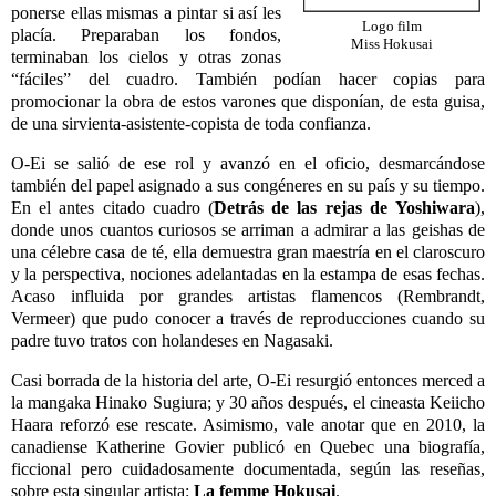
ponerse ellas mismas a pintar si así les
Logo film
placía. Preparaban los fondos,
Miss Hokusai
terminaban los cielos y otras zonas
“fáciles” del cuadro. También podían hacer copias para
promocionar la obra de estos varones que disponían, de esta guisa,
de una sirvienta-asistente-copista de toda confianza.
O-Ei se salió de ese rol y avanzó en el oficio, desmarcándose
también del papel asignado a sus congéneres en su país y su tiempo.
En el antes citado cuadro (
Detrás de las rejas de
Yoshiwara
),
donde unos cuantos curiosos se arriman a admirar a las geishas de
una célebre casa de té, ella demuestra gran maestría en el claroscuro
y la perspectiva, nociones adelantadas en la estampa de esas fechas.
Acaso influida por grandes artistas flamencos (Rembrandt,
Vermeer) que pudo conocer a través de reproducciones cuando su
padre tuvo tratos con holandeses en Nagasaki.
Casi borrada de la historia del arte, O-Ei resurgió entonces merced a
la mangaka Hinako Sugiura; y 30 años después, el cineasta Keiicho
Haara reforzó ese rescate. Asimismo, vale anotar que en 2010, la
canadiense Katherine Govier publicó en Quebec una biografía,
ficcional pero cuidadosamente documentada, según las reseñas,
sobre esta singular artista:
La femme
Hokusa
i
.