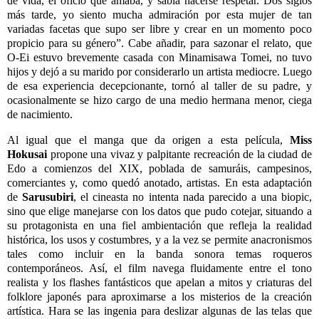
de vida, el oficio que amaba, y sabía hacerse respetar. Dos siglos
más tarde, yo siento mucha admiración por esta mujer de tan
variadas facetas que supo ser libre y crear en un momento poco
propicio para su género”. Cabe añadir, para sazonar el relato, que
O-Ei estuvo brevemente casada con Minamisawa Tomei, no tuvo
hijos y dejó a su marido por considerarlo un artista mediocre. Luego
de esa experiencia decepcionante, tornó al taller de su padre, y
ocasionalmente se hizo cargo de una medio hermana menor, ciega
de nacimiento.
Al igual que el manga que da origen a esta película,
Miss
Hokusai
propone una vivaz y palpitante recreación de la ciudad de
Edo a comienzos del XIX, poblada de samuráis, campesinos,
comerciantes y, como quedó anotado, artistas. En esta adaptación
de
Sarusubiri
, el cineasta no intenta nada parecido a una biopic,
sino que elige manejarse con los datos que pudo cotejar, situando a
su protagonista en una fiel ambientación que refleja la realidad
histórica, los usos y costumbres, y a la vez se permite anacronismos
tales como incluir en la banda sonora temas roqueros
contemporáneos. Así, el film navega fluidamente entre el tono
realista y los flashes fantásticos que apelan a mitos y criaturas del
folklore japonés para aproximarse a los misterios de la creación
artística. Hara se las ingenia para deslizar algunas de las telas que