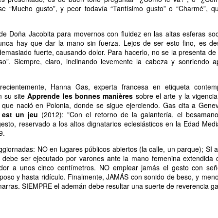
ase “Mucho gusto”, y peor todavía “Tantísimo gusto” o “Charmé”, q
Escribir contra toda
Marta Lubos (16/8/1943-
JAN
JAN
adversidad (estrepitosa)
27/3/2026): Retrato de
13
13
una mujer en armonía
Por Teresa Donato
 de Doña Jacobita para movernos con fluidez en las altas esferas soc
Hace 10 años, ella fue la "chica
unca hay que dar la mano sin fuerza. Lejos de ser esto fino, es d
Cuando estudiaba en la facultad,
de tapa" de Damiselas: una
demasiado fuerte, causando dolor. Para hacerlo, no se la presenta de 
preparando el examen de
denominación que seguramente le
o”. Siempre, claro, inclinando levemente la cabeza y sonriendo ap
etnografía -el más difícil de la
habría dado risa a Marta Lubos,
carrera-, hubo un día que, entre
una artista en absoluto pagada de
fichas, fotocopias, libros, café,
sí misma, una persona libre de
ecientemente, Hanna Gas, experta francesa en etiqueta conte
Damiselas Nº 1, a modo de editorial
AN
puchos y la Olivetti portátil
toda presunción y más bien
n su site
Apprende les bonnes manières
sobre el arte y la vigenc
13
Allá por las postrimerías del año 2012 se publicó la primera
celeste, me dije: “Esto es lo que
renuente a dar entrevistas. Pero
 que nació en Polonia, donde se sigue ejerciendo. Gas cita a Gene
edición de Damiselas en apuros, precedida del siguiente introito:
quiero hacer toda la vida”.
en esta ocasión,
 est un jeu
(2012): "Con el retorno de la galantería, el besaman
Mientras estaba leyendo y
afortunadamente, se avino a
esto, reservado a los altos dignatarios eclesiásticos en la Edad Media
o primero que hay que saber es que una damisela no es ni una dama
escribiendo en silencio encerrada
responder, afable y espontánea,
19.
 una damita (dicho esto siguiendo las instrucciones de T.S. Eliot para
en mi habitación, las horas no
divertida o apasionada -según el
ber diferenciar un gato de un perro).
ggiornadas: NO en lugares públicos abiertos (la calle, un parque); SI 
pasaban. Me veo tal cual, como si
tema-, siempre yendo al punto,
 debe ser ejecutado por varones ante la mano femenina extendida 
estuviera viviéndolo ahora.
sin el menor rodeo. Así, fueron
dor a unos cinco centímetros. NO emplear jamás el gesto con se
apareciendo la pianista, la
mposo y hasta ridículo. Finalmente, JAMÁS con sonido de beso, y me
escultora, la cocinera que brinda
arras. SIEMPRE el ademán debe resultar una suerte de reverencia ga
una receta.
Gaby Ferrero (1/7/1961- 20/1/2026)
AN
13
Sus ojos se cerraron -anticipadamente, inesperadamente- y el