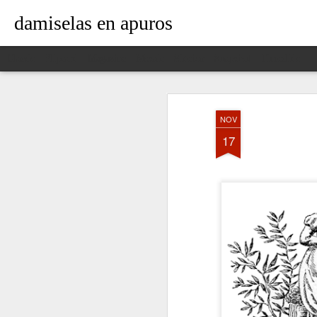
damiselas en apuros
Classic
Flipcard
Magazine
Mosaic
Sidebar
Snapshot
Timeslide
NOV
17