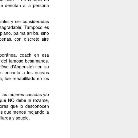
ue denotan a la persona
Un cavaliere della patria
JAN
13
Por Sonia Novello
iales y ser consideradas
“Ser abofeteado teniendo las
esagradable. Tampoco es
manos atadas detrás de la
plano, palma arriba, sino
espalda
enas, con discreto aire
es algo que no le deseo a nadie”.
mporánea, coach en esa
Amadeo Novello. Diario de guerra.
ia del famoso besamanos.
viève d'Angenstein en su
Su primera fuga fue una noche
os encanta a los nuevos
estrellada. Cuenta que avanzaban
, fue rehabilitado en los
arrastrándose por tierra solo
cuando las nubes tapaban la luna.
a las mujeres casadas y/o
Es que esta iluminaba demasiado
que NO debe ni rozarse,
el borde de la carretera de
ñoras que lo desconocen
pedregullo llena de barro y de
nos que menos mojando la
pozos de la zona de montaña por
llarda y souple.
la que se desplazaban, bajo el
cielo de Yugoslavia.