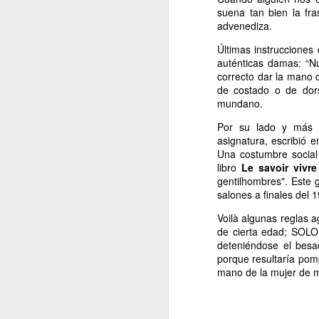
Retorno ilusionado a
suena tan bien la fr
JAN
advenediza.
Carmen Martín Gaite
13
Por Cecilia Sorrentino
Últimas instrucciones
auténticas damas: “N
“Una vuelve siempre a los viejos
correcto dar la mano 
sitios donde amó la vida”, canta
de costado o de dors
Chavela. Y aunque su amigo de
mundano.
Úbeda la contradiga en otra
canción: “al lugar donde has sido
Por su lado y más r
J
feliz no debieras tratar de volver”,
asignatura, escribió e
yo regreso a Nubosidad variable,
Una costumbre social
la novela de Carmen Martín Gaite,
libro
Le savoir vivre
veinte años después.
gentilhombres". Este g
L
salones a finales del 
ni
Tiene algo de aventura. Quizás no
sa
Voilà algunas reglas a
recupere aquel estado de
de cierta edad; SOLO
deslumbramiento pero también
deteniéndose el besa
podrían suscitarse otros nuevos.
porque resultaría po
Será un reencuentro con mis
mano de la mujer de m
marcas y subrayados.
J