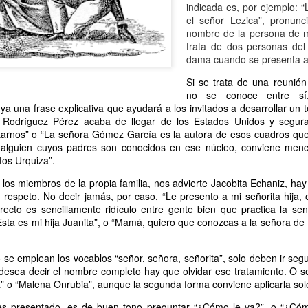
indicada es, por ejemplo: 
atadura, que no le temió a la polémica.
el señor Lezica”, pronunc
nombre de la persona de m
trata de dos personas del
dama cuando se presenta a 
Si se trata de una reunió
no se conoce entre sí
ya una frase explicativa que ayudará a los invitados a desarrollar un
r Rodríguez Pérez acaba de llegar de los Estados Unidos y segu
tarnos” o “La señora Gómez García es la autora de esos cuadros que
e alguien cuyos padres son conocidos en ese núcleo, conviene menc
tos Urquiza”.
los miembros de la propia familia, nos advierte Jacobita Echaniz, ha
 respeto. No decir jamás, por caso, “Le presento a mi señorita hija,
ecto es sencillamente ridículo entre gente bien que practica la se
“Esta es mi hija Juanita”, o “Mamá, quiero que conozcas a la señora d
 se emplean los vocablos “señor, señora, señorita”, solo deben ir seg
 desea decir el nombre completo hay que olvidar ese tratamiento. O s
” o “Malena Onrubia”, aunque la segunda forma conviene aplicarla solo
s presentado, es de buen tono preguntar “¿Cómo le va?”, o “¿Có