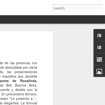
Darín,
nico
toria
ida de las personas con
a Hannah
udo descuidado por cierta
 este siglo
a, las presentaciones
ocracias,
 requisitos que Jacobita
de las
queta de
Rosalinda,
 alucinante
rial Bell, Buenos Aires,
ladora.
cuerda y detalla con la
a. En primerísimo término,
en
sión “Le presento a...”,
 judío-
s elegantes. La fórmula
 toda