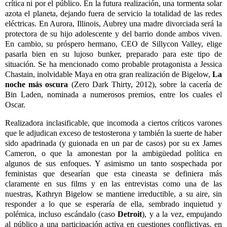
crítica ni por el público. En la futura realización, una tormenta solar
azota el planeta, dejando fuera de servicio la totalidad de las redes
eléctricas. En Aurora, Illinois, Aubrey una madre divorciada será la
protectora de su hijo adolescente y del barrio donde ambos viven.
En cambio, su próspero hermano, CEO de Sillycon Valley, elige
pasarla bien en su lujoso bunker, preparado para este tipo de
situación. Se ha mencionado como probable protagonista a Jessica
Chastain, inolvidable Maya en otra gran realización de Bigelow,
La
noche más oscura
(Zero Dark Thirty, 2012), sobre la cacería de
Bin Laden, nominada a numerosos premios, entre los cuales el
Oscar.
Realizadora inclasificable, que incomoda a ciertos críticos varones
que le adjudican exceso de testosterona y también la suerte de haber
sido apadrinada (y guionada en un par de casos) por su ex James
Cameron, o que la amonestan por la ambigüedad política en
algunos de sus enfoques. Y asimismo un tanto sospechada por
feministas que desearían que esta cineasta se definiera más
claramente en sus films y en las entrevistas como una de las
nuestras, Kathryn Bigelow se mantiene irreductible, a su aire, sin
responder a lo que se esperaría de ella, sembrado inquietud y
polémica, incluso escándalo (caso
Detroit
), y a la vez, empujando
al público a una participación activa en cuestiones conflictivas, en