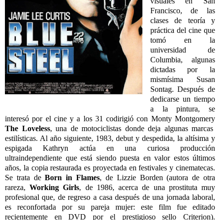
visuales en San
Francisco, de las
clases de teoría y
práctica del cine que
tomó en la
universidad de
Columbia, algunas
dictadas por la
mismísima Susan
Sontag. Después de
dedicarse un tiempo
a la pintura, se
interesó por el cine y a los 31 codirigió con Monty Montgomery
The Loveless
, una de motociclistas donde deja algunas marcas
estilísticas. Al año siguiente, 1983, debut y despedida, la altísima y
espigada Kathryn actúa en una curiosa producción
ultraindependiente que está siendo puesta en valor estos últimos
años, la copia restaurada es proyectada en festivales y cinematecas.
Se trata de
Born in Flames
, de Lizzie Borden (autora de otra
rareza,
Working Girls
, de 1986, acerca de una prostituta muy
profesional que, de regreso a casa después de una jornada laboral,
es reconfortada por su pareja mujer: este film fue editado
recientemente en DVD por el prestigioso sello Criterion).