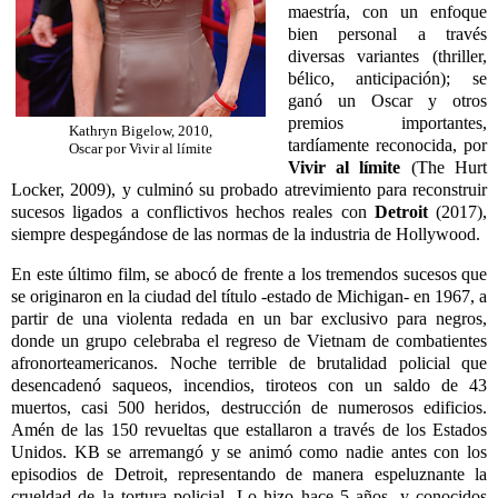
maestría, con un enfoque
bien personal a través
diversas variantes (thriller,
bélico, anticipación); se
ganó un Oscar y otros
premios importantes,
Kathryn Bigelow, 2010,
tardíamente reconocida, por
Oscar por Vivir al límite
Vivir al
límite
(The Hurt
Locker, 2009), y culminó su probado atrevimiento para reconstruir
sucesos ligados a conflictivos hechos reales con
Detroit
(2017),
siempre despegándose de las normas de la industria de Hollywood.
En este último film, se abocó de frente a los tremendos sucesos que
se originaron en la ciudad del título -estado de Michigan- en 1967, a
partir de una violenta redada en un bar exclusivo para negros,
donde un grupo celebraba el regreso de Vietnam de combatientes
afronorteamericanos. Noche terrible de brutalidad policial que
desencadenó saqueos, incendios, tiroteos con un saldo de 43
muertos, casi 500 heridos, destrucción de numerosos edificios.
Amén de las 150 revueltas que estallaron a través de los Estados
Unidos. KB se arremangó y se animó como nadie antes con los
episodios de Detroit, representando de manera espeluznante la
crueldad de la tortura policial. Lo hizo hace 5 años, y conocidos