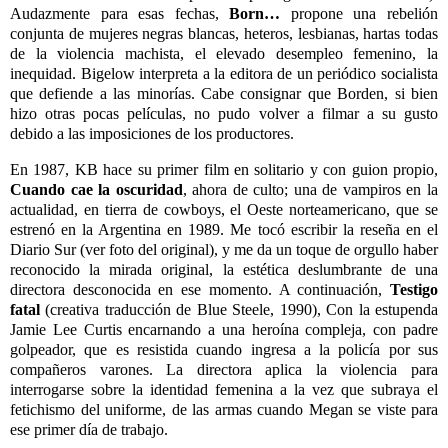
Audazmente para esas fechas,
Born…
propone una rebelión
conjunta de mujeres negras blancas, heteros, lesbianas, hartas todas
de la violencia machista, el elevado desempleo femenino, la
inequidad. Bigelow interpreta a la editora de un periódico socialista
que defiende a las minorías. Cabe consignar que Borden, si bien
hizo otras pocas películas, no pudo volver a filmar a su gusto
debido a las imposiciones de los productores.
En 1987, KB hace su primer film en solitario y con guion propio,
Cuando cae la oscuridad
, ahora de culto; una de vampiros en la
actualidad, en tierra de cowboys, el Oeste norteamericano, que se
estrenó en la Argentina en 1989. Me tocó escribir la reseña en el
Diario Sur (ver foto del original), y me da un toque de orgullo haber
reconocido la mirada original, la estética deslumbrante de una
directora desconocida en ese momento. A continuación,
Testigo
fatal
(creativa traducción de Blue Steele, 1990), Con la estupenda
Jamie Lee Curtis encarnando a una heroína compleja, con padre
golpeador, que es resistida cuando ingresa a la policía por sus
compañeros varones. La directora aplica la violencia para
interrogarse sobre la identidad femenina a la vez que subraya el
fetichismo del uniforme, de las armas cuando Megan se viste para
ese primer día de trabajo.