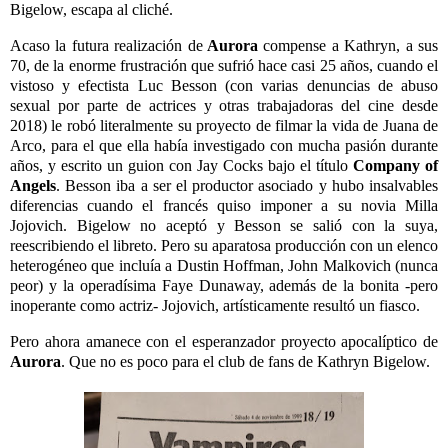
Bigelow, escapa al cliché.
Acaso la futura realización de
Aurora
compense a Kathryn, a sus
70, de la enorme frustración que sufrió hace casi 25 años, cuando el
vistoso y efectista Luc Besson (con varias denuncias de abuso
sexual por parte de actrices y otras trabajadoras del cine desde
2018) le robó literalmente su proyecto de filmar la vida de Juana de
Arco, para el que ella había investigado con mucha pasión durante
años, y escrito un guion con Jay Cocks bajo el título
Company of
Angels
. Besson iba a ser el productor asociado y hubo insalvables
diferencias cuando el francés quiso imponer a su novia Milla
Jojovich. Bigelow no aceptó y Besson se salió con la suya,
reescribiendo el libreto. Pero su aparatosa producción con un elenco
heterogéneo que incluía a Dustin Hoffman, John Malkovich (nunca
peor) y la operadísima Faye Dunaway, además de la bonita -pero
inoperante como actriz- Jojovich, artísticamente resultó un fiasco.
Pero ahora amanece con el esperanzador proyecto apocalíptico de
Aurora
. Que no es poco para el club de fans de Kathryn Bigelow.