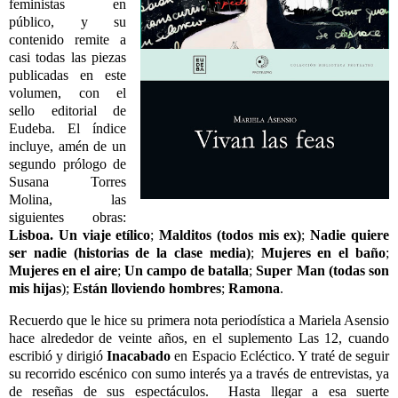
feministas en
público, y su
contenido remite a
casi todas las piezas
publicadas en este
volumen, con el
sello editorial de
Eudeba. El índice
incluye, amén de un
segundo prólogo de
Susana Torres
Molina, las
siguientes obras:
Lisboa. Un viaje etílico
;
Malditos (todos mis ex)
;
Nadie quiere
ser nadie (historias de la clase media)
;
Mujeres en el baño
;
Mujeres en el aire
;
Un campo de batalla
;
Super Man (todas son
mis hijas
);
Están lloviendo hombres
;
Ramona
.
Recuerdo que le hice su primera nota periodística a Mariela Asensio
hace alrededor de veinte años, en el suplemento Las 12, cuando
escribió y dirigió
Inacabado
en Espacio Ecléctico. Y traté de seguir
su recorrido escénico con sumo interés ya a través de entrevistas, ya
de reseñas de sus espectáculos.
Hasta llegar a esa suerte