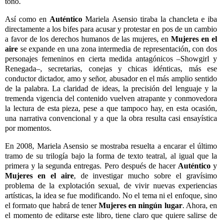
tono.
Así
como en
Aut
é
ntico
Mariela Asensio tiraba la chancleta e iba
directamente a los bifes para acusar y protestar en pos de un cambio
a favor de los derechos humanos de las mujeres, en
Mujeres en el
aire
se expande en una zona intermedia de representaci
ó
n, con dos
personajes femeninos en cierta medida antag
ó
nicos
–
Showgirl y
Renegada
–
, secretarias, conejas y chicas id
é
nticas, m
á
s ese
conductor dictador, amo y señor, abusador en el m
á
s amplio sentido
de la palabra. La claridad de ideas, la precisi
ó
n del lenguaje y la
tremenda vigencia del contenido vuelven atrapante y conmovedora
la lectura de esta pieza, pese a que tampoco hay, en esta ocasi
ó
n,
una narrativa convencional y a que la obra resulta casi ensay
í
stica
por momentos.
En 2008, Mariela Asensio se mostraba resuelta a encarar el
ú
ltimo
tramo de su trilog
í
a bajo la forma de texto teatral, al igual que la
primera y la segunda entregas. Pero despu
é
s de hacer
Aut
é
ntico
y
Mujeres en el aire
, de investigar mucho sobre el grav
í
simo
problema de la explotaci
ó
n sexual, de vivir nuevas experiencias
art
í
sticas, la idea se fue modificando. No el tema ni el enfoque, sino
el formato que habr
á
de tener
Mujeres en ning
ú
n lugar
. Ahora, en
el momento de editarse este libro, tiene claro que quiere salirse de