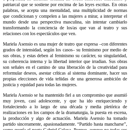
patriarcal que se sostiene por encima de las leyes escritas. En otras
palabras, se acepta una mentalidad, una multiplicidad de normas
que condicionan y compelen a las mujeres a mirar, a interpretar el
mundo desde una perspectiva masculina, sin intentar cambiarlo
transformando la conciencia de los/as que van al teatro y sus
relaciones con los espect
á
culos que ven.
Mariela Asensio es una mujer de teatro que expresa
–
con diferentes
grados de intensidad, seg
ú
n los casos
–
su feminismo por medio de
sus obras, y estas deben al feminismo su car
á
cter, su singularidad,
su coherencia interna y la libertad interior que irradian. Sus obras
son
se
ñales en el camino de una liberaci
ó
n de la creatividad para
reformular deseos, asestar cr
í
ticas al sistema dominante, hacer sus
propias elecciones de vida teñidas de una generosa ambici
ó
n de
justicia y equidad para todas las mujeres.
Mariela Asensio se ha mantenido fiel a un compromiso que asumi
ó
muy joven, casi adolescente, y que ha ido enriqueciendo y
fortaleciendo a lo largo de una d
é
cada y media plet
ó
rica de
realizaciones en los campos de la dramaturgia, la puesta en escena,
la producci
ó
n y algo de actuaci
ó
n. Mariela Asensio ha tomado
partido sinceramente, apasionadamente.
“
Partido hasta mancharse
”
,
como quer
í
a el poeta Gabriel Celaya. Porque, aunque no todas sus