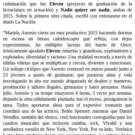
culminación que fue
Eleven
(proyecto de graduación de la
licenciatura en actuación) y
Nadie quiere ser nadie
, ambas de
2015. Sobre la primera obra citada, escribí con entusiasmo en el
diario La Nación:
“
Mariela
Asensio cierra un muy productivo 2015 haciendo detonar
en escena un brioso caleidoscopio que refleja, con dejos
expresionistas, las múltiples facetas del barrio de Once,
irónicamente apodado
Eleven
: miserias y grandezas, explotadores y
explotados, diversidad y racismo. Una realidad recreada a través de
nítidas viñetas que se multiplican y crecen, divierten y emocionan.
Un trabajo ciclópeo que Asensio comenzó en marzo pasado junto a
23 jóvenes a punto de graduarse, que pusieron alma y vida
investigando in situ ese mundo abigarrado de dealers y manteros,
prostitución y talleres ilegales, gimnasios y bares peruanos. Hasta
julio, Asensio y su troupe ensayaron 4 horas, 3 veces por semana,
dejando la obra sólidamente plantada; tras el receso, prosiguieron la
tarea. Todos aportaron ideas para el expresivo vestuario que
coordinó una de las actrices, Belén Spenser; mientras que Daniel
Wendler, también del elenco, creó funcionales coreografías para los
cuadros musicales que incluyen cumbia, rock, Vivaldi y una
arrolladora versión de New York, New York. Por su lado, Verónica