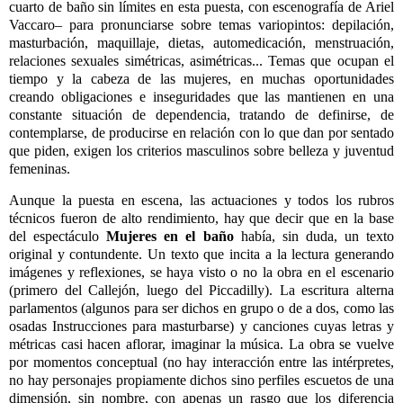
cuarto de bañ
o sin l
í
mites en esta puesta, con escenograf
í
a de Ariel
Vaccaro
–
para pronunciarse sobre temas variopintos: depilaci
ó
n,
masturbaci
ó
n, maquillaje, dietas, automedicaci
ó
n, menstruaci
ó
n,
relaciones sexuales sim
é
tricas, asim
é
tricas... Temas que ocupan el
tiempo y la cabeza de las mujeres, en muchas oportunidades
creando obligaciones e inseguridades que las mantienen en una
constante situaci
ó
n de dependencia, tratando de definirse, de
contemplarse, de producirse en relaci
ó
n con lo que dan por sentado
que piden, exigen los criterios masculinos sobre belleza y juventud
femeninas.
Aunque la puesta en escena, las actuaciones y todos los rubros
t
é
cnicos fueron de alto rendimiento, hay que decir que en la base
del espect
á
culo
Mujeres en el baño
hab
í
a, sin duda, un texto
original y contundente. Un texto que incita a la lectura generando
im
á
genes y reflexiones, se haya visto o no la obra en el escenario
(primero del Callej
ó
n, luego del Piccadilly). La escritura alterna
parlamentos (algunos para ser dichos en grupo o de a dos, como las
osadas Instrucciones para masturbarse) y canciones cuyas letras y
m
é
tricas casi hacen aflorar, imaginar la m
ú
sica. La obra se vuelve
por momentos conceptual (no hay interacci
ó
n entre las int
é
rpretes,
no hay personajes propiamente dichos sino perfiles escuetos de una
dimensi
ó
n, sin nombre, con apenas un rasgo que los diferencia