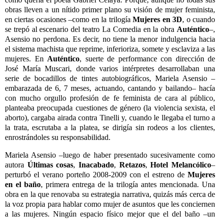
obras lleven a un n
í
tido primer plano su visi
ó
n de mujer feminista,
en ciertas ocasiones
–
como en la trilog
í
a
Mujeres en 3D
, o cuando
se trep
ó
al escenario del teatro La Comedia en la obra
Aut
éntico
–
,
Asensio no perdona. Es decir, no tiene la menor indulgencia hacia
el sistema machista que reprime, inferioriza, somete y esclaviza a las
mujeres. En
Aut
é
ntico
, suerte de performance con direcci
ó
n de
Jos
é
Marí
a Muscari, donde varios int
é
rpretes desarrollaban una
serie de bocadillos de tintes autobiogr
á
ficos, Mariela Asensio
–
embarazada de 6, 7 meses, actuando, cantando y bailando
–
hac
í
a
con mucho orgullo profesi
ó
n de fe feminista de cara al p
ú
blico,
planteaba preocupada cuestiones de g
é
nero (la violencia sexista, el
aborto), cargaba airada contra Tinelli y, cuando le llegaba el turno a
la trata, escrutaba a la platea, se dirig
í
a sin rodeos a los clientes,
enrostr
á
ndoles su responsabilidad.
Mariela Asensio
–
luego de haber presentado sucesivamente como
autora
Ú
ltimas cosas
,
Inacabado
,
Retazos
,
Hotel Melanc
ó
lico
–
perturb
ó
el verano porte
ño 2008-2009 con el estreno de
Mujeres
en el baño
, primera entrega de la trilog
í
a antes mencionada. Una
obra en la que renovaba su estrategia narrativa, quiz
ás má
s cerca de
la voz propia para hablar como mujer de asuntos que les conciernen
a las mujeres. Ning
ú
n espacio f
í
sico mejor que el del bañ
o –
un