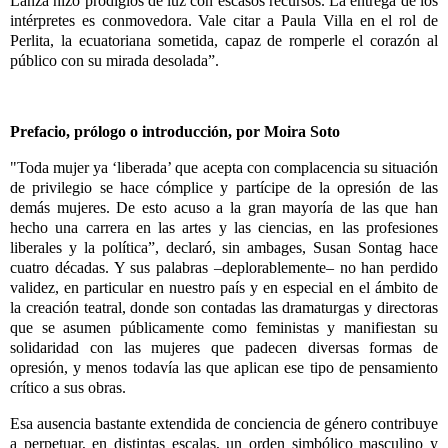
Lanza hizo prodigios de luz con escasos recursos. La entrega de los
intérpretes es conmovedora. Vale citar a Paula Villa en el rol de
Perlita, la ecuatoriana sometida, capaz de romperle el corazón al
público con su mirada desolada”.
Prefacio, prólogo o introducción, por
Moira Soto
"
Toda mujer ya
‘
liberada’
q
ue acepta con complacencia su situaci
ó
n
de privilegio se hace cómplice y part
í
cipe de la opresi
ó
n de las
dem
á
s mujeres. De esto acuso a la gran mayor
í
a de las que han
hecho una carrera en las artes y las ciencias, en las profesiones
liberales y la pol
í
tica
”, declaró
, sin ambages, Susan Sontag hace
cuatro d
é
cadas. Y sus palabras
–
deplorablemente
–
no han perdido
validez, en particular en nuestro pa
í
s y en especial en el
á
mbito de
la creaci
ó
n teatral, donde son contadas las dramaturgas y directoras
que se asumen p
ú
blicamente como feministas y manifiestan su
solidaridad con las mujeres que padecen diversas formas de
opresi
ó
n, y menos todav
í
a las que aplican ese tipo de pensamiento
cr
í
tico a sus obras.
Esa ausencia bastante extendida de conciencia de g
é
nero contribuye
a perpetuar, en distintas escalas, un orden simb
ó
lico masculino y