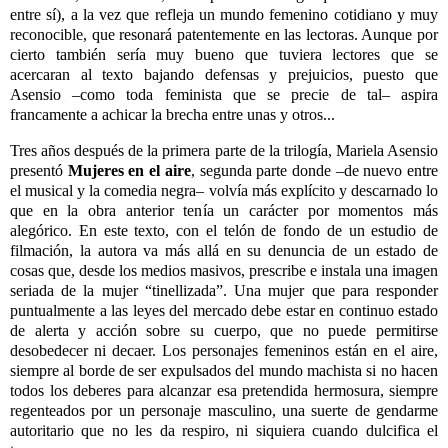
entre s
í
), a la vez que refleja un mundo femenino cotidiano y muy
reconocible, que resonar
á
patentemente en las lectoras. Aunque por
cierto tambi
é
n serí
a muy bueno que tuviera lectores que se
acercaran al texto bajando defensas y prejuicios, puesto que
Asensio
–
como toda feminista que se precie de tal
–
aspira
francamente a achicar la brecha entre unas y otros...
Tres a
ños despu
é
s de la primera parte de la trilog
í
a, Mariela Asensio
present
ó
Mujeres en el aire
, segunda parte donde
–
de nuevo entre
el musical y la comedia negra
–
volv
ía má
s expl
í
cito y descarnado lo
que en la obra anterior ten
í
a un car
á
cter por momentos m
ás
alegó
rico. En este texto, con el tel
ó
n de fondo de un estudio de
filmaci
ó
n, la autora va m
ás all
á
en su denuncia de un estado de
cosas que, desde los medios masivos, prescribe e instala una imagen
seriada de la mujer
“
tinellizada
”
. Una mujer que para responder
puntualmente a las leyes del mercado debe estar en continuo estado
de alerta y acci
ó
n sobre su cuerpo, que no puede permitirse
desobedecer ni decaer. Los personajes femeninos est
á
n en el aire,
siempre al borde de ser expulsados del mundo machista si no hacen
todos los deberes para alcanzar esa pretendida hermosura, siempre
regenteados por un personaje masculino, una suerte de gendarme
autoritario que no les da respiro, ni siquiera cuando dulcifica el