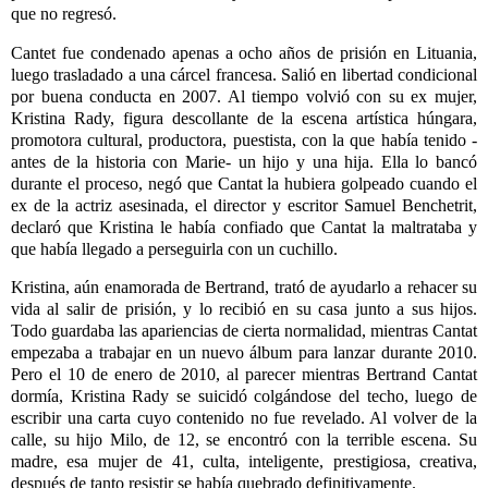
que no regresó.
Cantet fue condenado apenas a ocho años de prisión en Lituania,
luego trasladado a una cárcel francesa. Salió en libertad condicional
por buena conducta en 2007. Al tiempo volvió con su ex mujer,
Kristina Rady, figura descollante de la escena artística húngara,
promotora cultural, productora, puestista, con la que había tenido -
antes de la historia con Marie- un hijo y una hija. Ella lo bancó
durante el proceso, negó que Cantat la hubiera golpeado cuando el
ex de la actriz asesinada, el director y escritor Samuel Benchetrit,
declaró que Kristina le había confiado que Cantat la maltrataba y
que había llegado a perseguirla con un cuchillo.
Kristina, aún enamorada de Bertrand, trató de ayudarlo a rehacer su
vida al salir de prisión, y lo recibió en su casa junto a sus hijos.
Todo guardaba las apariencias de cierta normalidad, mientras Cantat
empezaba a trabajar en un nuevo álbum para lanzar durante 2010.
Pero el 10 de enero de 2010, al parecer mientras Bertrand Cantat
dormía, Kristina Rady se suicidó colgándose del techo, luego de
escribir una carta cuyo contenido no fue revelado. Al volver de la
calle, su hijo Milo, de 12, se encontró con la terrible escena. Su
madre, esa mujer de 41, culta, inteligente, prestigiosa, creativa,
después de tanto resistir se había quebrado definitivamente.