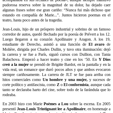
pudorosa reserva sobre la magnitud de su dolor, ha dejado caer
algunas frases sobre ese gran cariño: “Nunca fui más dichoso que
estando en compañía de Marie...”. Juntos hicieron poemas en el
teatro, hasta poco antes de la tragedia.
Jean-Louis, hijo de un próspero industrial y sobrino de un famoso
corredor de autos, quedó flechado por la poesía de Prévert a los 12.
Luego llegaron a su corazón Apollinaire y Aragon. A los 19,
estudiante de Derecho, asistió a una función de
El avaro
de
Molière, dirigida por Charles Dullin, y tuvo otra iluminación: dejó
la carrera y se fue a París, siguió cursos con Dullion, con Tania
Balachova. Empezó a hacer teatro y cine en los ‘50. En
Y Dios
creó a la
mujer
se prendó de Brigitte Bardot, en la pantalla y en la
vida real, un romance que duró pocos años y que ambos evocaron
siempre cariñosamente. La carrera de JLT se fue para arriba con
hitos comerciales como
Un hombre y una mujer,
y sucesos de
corte político y antifascista, como
Z
o
El conformista
, aunque cada
tanto se declaraba harto del cine, sobre todo de la farándula que lo
rodeaba.
En 2003 hizo con Marie
Poèmes a Lou
sobre la escena. En 2005
presentó
Jean-Louis Trintignant lee a
Apollinaire
, en homenaje a