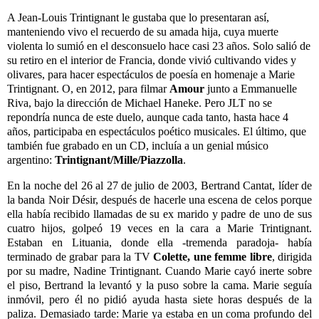
A Jean-Louis Trintignant le gustaba que lo presentaran así,
manteniendo vivo el recuerdo de su amada hija, cuya muerte
violenta lo sumió en el desconsuelo hace casi 23 años. Solo salió de
su retiro en el interior de Francia, donde vivió cultivando vides y
olivares, para hacer espectáculos de poesía en homenaje a Marie
Trintignant. O, en 2012, para filmar
Amour
junto a Emmanuelle
Riva, bajo la dirección de Michael Haneke. Pero JLT no se
repondría nunca de este duelo, aunque cada tanto, hasta hace 4
años, participaba en espectáculos poético musicales. El último, que
también fue grabado en un CD, incluía a un genial músico
argentino:
Trintignant/Mille/Piazzolla
.
En la noche del 26 al 27 de julio de 2003, Bertrand Cantat, líder de
la banda Noir Désir, después de hacerle una escena de celos porque
ella había recibido llamadas de su ex marido y padre de uno de sus
cuatro hijos, golpeó 19 veces en la cara a Marie Trintignant.
Estaban en Lituania, donde ella -tremenda paradoja- había
terminado de grabar para la TV
Colette, une femme libre
, dirigida
por su madre, Nadine Trintignant. Cuando Marie cayó inerte sobre
el piso, Bertrand la levantó y la puso sobre la cama. Marie seguía
inmóvil, pero él no pidió ayuda hasta siete horas después de la
paliza. Demasiado tarde: Marie ya estaba en un coma profundo del