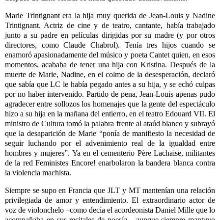
Marie Trintignant era la hija muy querida de Jean-Louis y Nadine
Trintignant. Actriz de cine y de teatro, cantante, había trabajado
junto a su padre en películas dirigidas por su madre (y por otros
directores, como Claude Chabrol). Tenía tres hijos cuando se
enamoró apasionadamente del músico y poeta Cantet quien, en esos
momentos, acababa de tener una hija con Kristina. Después de la
muerte de Marie, Nadine, en el colmo de la desesperación, declaró
que sabía que LC le había pegado antes a su hija, y se echó culpas
por no haber intervenido. Partido de pena, Jean-Louis apenas pudo
agradecer entre sollozos los homenajes que la gente del espectáculo
hizo a su hija en la mañana del entierro, en el teatro Edouard VII. El
ministro de Cultura tomó la palabra frente al ataúd blanco y subrayó
que la desaparición de Marie “ponía de manifiesto la necesidad de
seguir luchando por el advenimiento real de la igualdad entre
hombres y mujeres”. Ya en el cementerio Père Lachaise, militantes
de la red Feministes Encore! enarbolaron la bandera blanca contra
la violencia machista.
Siempre se supo en Francia que JLT y MT mantenían una relación
privilegiada de amor y entendimiento. El extraordinario actor de
voz de violonchelo –como decía el acordeonista Daniel Mille que lo
acompañaba en sus recitales de poesía–, aunque siempre mantuvo