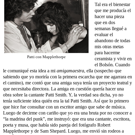
Tal era el bienestar
que me producía el
hacer una pieza
que en dos
semanas llegué a
evaluar el
abandono de todas
mis otras metas
para hacerme
Patti con Mapplethorpe
ceramista y vivir en
el Bolsón. Cuando
le comuniqué esta idea a mi
amigamaestra
, ella (sospecho que
sabiendo que yo moriría con la primera escarcha que me agarrara en
el camino), me contó que una amiga suya tenía un proyecto teatral y
que necesitaba directora. La amiga en cuestión quería hacer una
obra sobre la cantante Patti Smith. Y, la verdad sea dicha, yo no
tenía suficiente idea quién era la tal Patti Smith. Así que lo primero
que hice fue consultar con un escritor amigo que sabe de música.
Luego de decirme con cariño que yo era una bruta por no conocer a
“la madrina del punk”, me instruyó: que era una cantante, escritora,
poeta y musa, que había sido pareja del fotógrafo Robert
Mapplethorpe y de Sam Shepard. Luego, me envió sin rodeos a