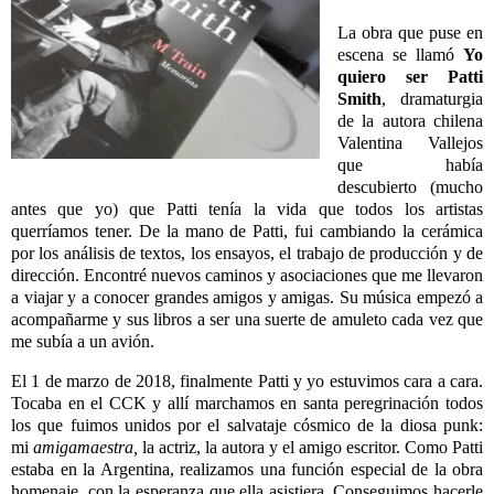
La obra que puse en
escena se llamó
Yo
quiero ser Patti
Smith
, dramaturgia
de la autora chilena
Valentina Vallejos
que había
descubierto (mucho
antes que yo) que Patti tenía la vida que todos los artistas
querríamos tener. De la mano de Patti, fui cambiando la cerámica
por los análisis de textos, los ensayos, el trabajo de producción y de
dirección. Encontré nuevos caminos y asociaciones que me llevaron
a viajar y a conocer grandes amigos y amigas. Su música empezó a
acompañarme y sus libros a ser una suerte de amuleto cada vez que
me subía a un avión.
El 1 de marzo de 2018, finalmente Patti y yo estuvimos cara a cara.
Tocaba en el CCK y allí marchamos en santa peregrinación todos
los que fuimos unidos por el salvataje cósmico de la diosa punk:
mi
amigamaestra,
la actriz, la autora y el amigo escritor. Como Patti
estaba en la Argentina, realizamos una función especial de la obra
homenaje, con la esperanza que ella asistiera. Conseguimos hacerle