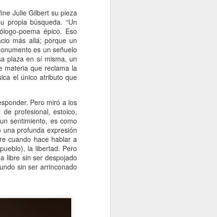
Un cavaliere della patria
JAN
ne Julie Gilbert su pieza
13
Por Sonia Novello
su propia búsqueda. “Un
nólogo-poema épico. Eso
“Ser abofeteado teniendo las
cio más allá; porque un
manos atadas detrás de la
monumento es un señuelo
espalda
sa plaza en sí misma, un
 materia que reclama la
es algo que no le deseo a nadie”.
ca el único atributo que
Amadeo Novello. Diario de guerra.
esponder. Pero miró a los
 de profesional, estoico,
Su primera fuga fue una noche
 un sentimiento, es como
estrellada. Cuenta que avanzaban
o una profunda expresión
arrastrándose por tierra solo
ère cuando hace hablar a
cuando las nubes tapaban la luna.
 pueblo), la libertad. Pero
Es que esta iluminaba demasiado
a libre sin ser despojado
el borde de la carretera de
mundo sin ser arrinconado
pedregullo llena de barro y de
pozos de la zona de montaña por
la que se desplazaban, bajo el
cielo de Yugoslavia.