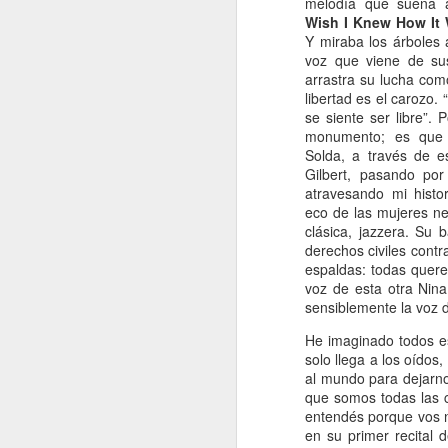
melodía que suena a
Wish I Knew How It
A
Y miraba los árboles 
voz que viene de sus
De
arrastra su lucha com
libertad es el carozo.
Si
se siente ser libre”. 
un
monumento; es que
es
Solda, a través de e
z
Gilbert, pasando por
atravesando mi histo
J
eco de las mujeres n
clásica, jazzera. Su 
derechos civiles contr
“L
espaldas: todas quere
c
voz de esta otra Nina
fi
sensiblemente la voz 
el
He imaginado todos es
p
solo llega a los oído
fa
al mundo para dejarnos
que somos todas las co
entendés porque vos 
J
en su primer recital 