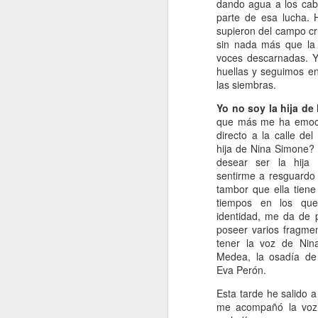
dando agua a los cab
parte de esa lucha. 
e
supieron del campo cru
pe
sin nada más que la 
e
voces descarnadas. 
pe
huellas y seguimos en
jo
las siembras.
mu
Yo no soy la hija de
que más me ha emoci
directo a la calle del
J
hija de Nina Simone?
desear ser la hija
sentirme a resguardo
Na
tambor que ella tiene
p
tiempos en los qu
c
identidad, me da de 
mu
poseer varios fragme
má
tener la voz de Nin
ma
Medea, la osadía de 
co
Eva Perón.
Esta tarde he salido 
J
me acompañó la voz