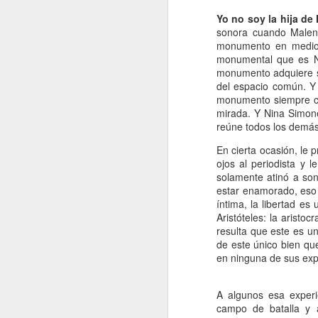
Retorno ilusionado a
JAN
Yo no soy la hija d
Carmen Martín Gaite
13
sonora cuando Malena
Por Cecilia Sorrentino
monumento en medio d
monumental que es Ni
“Una vuelve siempre a los viejos
monumento adquiere s
sitios donde amó la vida”, canta
del espacio común. Y 
Chavela. Y aunque su amigo de
monumento siempre co
Úbeda la contradiga en otra
mirada. Y Nina Simone
canción: “al lugar donde has sido
reúne todos los demás:
J
feliz no debieras tratar de volver”,
En cierta ocasión, le 
yo regreso a Nubosidad variable,
ojos al periodista y l
la novela de Carmen Martín Gaite,
solamente atinó a son
veinte años después.
L
estar enamorado, eso 
ni
íntima, la libertad e
Tiene algo de aventura. Quizás no
sa
Aristóteles: la aristoc
recupere aquel estado de
resulta que este es un
deslumbramiento pero también
de este único bien qu
podrían suscitarse otros nuevos.
en ninguna de sus expr
Será un reencuentro con mis
marcas y subrayados.
A algunos esa experi
J
campo de batalla y 