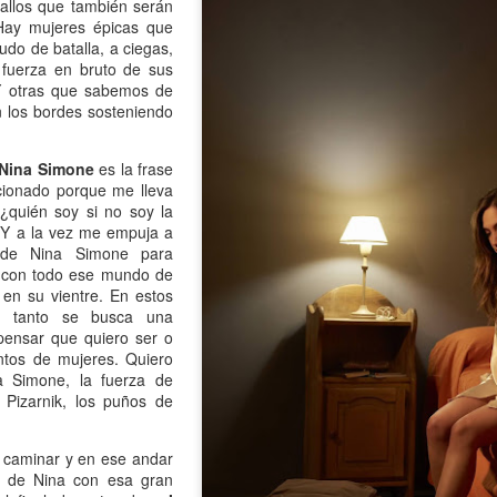
allos que también serán
mundo de quienes la siguen queriendo y admirando se detuvo,
Hay mujeres épicas que
ntre el shock y un enorme desconsuelo. Tan adorable y honesta como
do de batalla, a ciegas,
rsona, tan excelente y angelada como actriz, tan amorosa y atenta
fuerza en bruto de sus
n su maternidad elegida y conquistada palmo a palmo... Cómo no
Y otras que sabemos de
nsar en su queridísimo hijo adoptivo Osqui Ferrero, que resultó,
 los bordes sosteniendo
vencísimo, una notable revelación como actor en Más bello que la
erte (2022).
 Nina Simone
es la frase
onado porque me lleva
 ¿quién soy si no soy la
Mi Rob Reiner privado
AN
 Y a la vez me empuja a
13
Por Moira Soto
 de Nina Simone para
 con todo ese mundo de
rrador de varios cuentos románticos fílmicos para gente adulta,
 en su vientre. En estos
ersona muy querida en la farándula hollywoodense y más allá,
e tanto se busca una
omprometido activista del partido demócrata, Rob Reiner -como es
pensar que quiero ser o
y sabido por la difusión que tuvo la noticia- fue víctima de la muerte
ntos de mujeres. Quiero
s horrible que pudiera tener alguien de sus quilates. Una jugarreta
a Simone, la fuerza de
lvada del destino que, en general -salvo a individuos desalmados
Pizarnik, los puños de
mo el “presidente” actual de los Estados Unidos-, costó asumir.
a caminar y en ese andar
Mi padre lee
AN
 de Nina con esa gran
13
Por María José Eyras