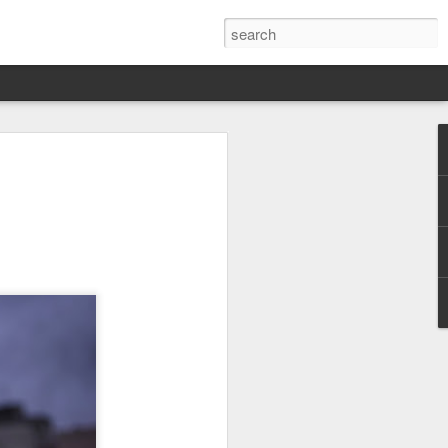
Darín,
nico
toria
a Hannah
 este siglo
ocracias,
de las
 alucinante
ladora.
en
 judío-
 toda