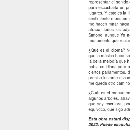
representar el sonido
para escucharla en pr
lugares. Y esto es la 
H
sentimiento monumento
d
me hacen mirar hacia 
t
atrapar todos los páj
Simone, aunque
Yo n
monumento que reclam
¿Qué es el idioma? N
que la música hace so
la bella melodía que 
J
habla cotidiana pero 
ciertos parlamentos, 
preciso instante escuc
A 
me queda otro camino
Es
¿Cuál es el monument
algunos árboles, atrav
To
que soy escritora, p
R
equivoco, que sigo ad
Vi
Esta obra estará dis
co
2022. Puede escucha
J
le