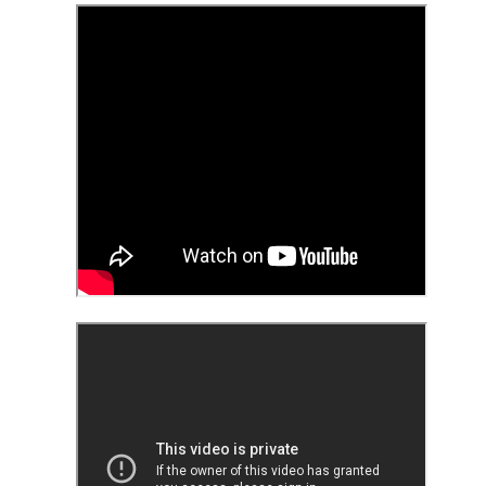
13
Por Guadalupe Treibel
 entero tarde -por puro despiste- y siento la obligación moral de
escular el asunto para quienes todavía se rompen el coco buscando la
rma segura de quedar color canela: el bronceado saludable no existe.
s un oxímoron, un verso. Resulta que eso que llamamos “colorcito”
, en términos médicos, la respuesta a un daño: la piel produce
elanina para defenderse porque la radiación ya empezó a dañar el
DN de sus células.
Volante, hormonas y burocracia
AN
13
Por Mariela Sexer
anejar es algo que me enorgullece, creo que lo hago muy bien y
sfruto mucho la libertad, la independencia y el poder que me da
cerlo.
mo señalé en la segunda entrega de La inspectora, mi newsletter, es
y significativa la diferencia de licencias de conducir otorgadas según
 género en Argentina.
 Argentina, la conducción continúa siendo una actividad
Instructivo para ordenar un costurero
AN