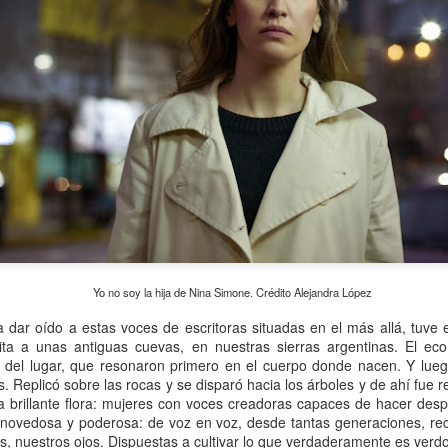
atadura, que no le temió a la polémica.
Yo no soy la hija de Nina Simone. Crédito Alejandra López
 dar oído a estas voces de escritoras situadas en el más allá, tuve 
ta a unas antiguas cuevas, en nuestras sierras argentinas. El eco
s del lugar, que resonaron primero en el cuerpo donde nacen. Y lue
s. Replicó sobre las rocas y se disparó hacia los árboles y de ahí fue 
 brillante flora: mujeres con voces creadoras capaces de hacer desp
 novedosa y poderosa: de voz en voz, desde tantas generaciones, rec
s, nuestros ojos. Dispuestas a cultivar lo que verdaderamente es verdo