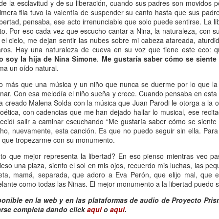
13
 de la esclavitud y de su liberación, cuando sus padres son movidos 
Por Caro Alfonso
imera fila tuvo la valentía de suspender su canto hasta que sus padr
libertad, pensaba, ese acto irrenunciable que solo puede sentirse. La l
ace un año, Mona me salvó la vida. Llegué a la casa de mi hermana
. Por eso cada vez que escucho cantar a Nina, la naturaleza, con s
espués de manejar muchas horas escuchando la misma lista de
el cielo, me dejan sentir las nubes sobre mi cabeza atareada, aturdi
emas desde que salí de mi casa.
aros. Hay una naturaleza de cueva en su voz que tiene este eco: qu
o soy la hija
de Nina Simone
.
Me gustaría saber cómo se siente 
a un oído natural.
o más que una música y un niño que nunca se duerme por lo que la c
nar. Con esa melodía el niño sueña y crece. Cuando pensaba en esta n
ha creado Malena Solda con la música que Juan Parodi le otorga a la 
La lectora de la lectora
AN
poética, con cadencias que me han dejado hallar lo musical, ese reci
13
Por Cecilia Sorrentino
decidí salir a caminar escuchando “Me gustaría saber cómo se siente s
ho, nuevamente, esta canción. Es que no puedo seguir sin ella. Para d
veces, la lectora regresa a libros entrañables que leyó hace tiempo.
 que tropezarme con su monumento.
ta tarde le gustaría volver a Virginia Woolf.
o que mejor representa la libertad? En eso pienso mientras veo pa
ieso una plaza, siento el sol en mis ojos, recuerdo mis luchas, las peq
ma un libro al azar y lo abre. Inmediatamente reconoce el cuarto.
oeta, mamá, separada, que adoro a Eva Perón, que elijo mal, que e
ecorre algunas líneas…
elante como todas las Ninas. El mejor monumento a la libertad puedo s
rginia no está en su escritorio. Junto a la ventana, el pequeño sillón
ponible en la web y en las plataformas de audio de Proyecto Pris
ncentra la última luz que llega del jardín. Virginia lee. Algunas tardes
rse completa dando click
aquí
o
aquí
.
¿Broncearse? ¡Un quemo!
AN
e, entre el té y la cena.