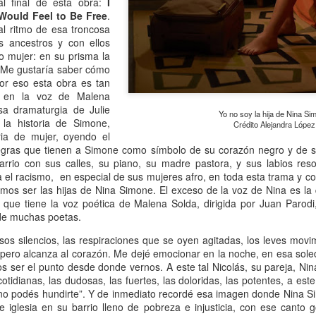
l final de esta obra:
I
Would Feel to Be Free
.
 Ciro Ramón Eyras, 1932-2019
al ritmo de esa troncosa
 ancestros y con ellos
trás de la ventana, junto al fuego, mi padre lee.
o mujer: en su prisma la
 “Me gustaría saber cómo
 pienso en él, lo veo así, leyendo, la cabeza gris detrás del vidrio. Es
Por eso esta obra es tan
a visión fugaz, apenas un segundo, la de mi padre, sentado de
 en la voz de Malena
paldas, en su casita de fin de semana, en un barrio cerrado de la
sa dramaturgia de Julie
Yo no soy la hija de Nina Si
ona Sur.
 la historia de Simone,
Crédito Alejandra López
ria de mujer, oyendo el
Al fin sola y, a la vez, tan bien acompañada
AN
egras que tienen a Simone como símbolo de su corazón negro y de s
13
Por Guadalupe Treibel
barrio con sus calles, su piano, su madre pastora, y sus labios reso
a el racismo, en especial de sus mujeres afro, en toda esta trama y c
a soledad implica que, aunque esté sola, estoy con alguien; es decir,
mos ser las hijas de Nina Simone. El exceso de la voz de Nina es la
onmigo misma. Significa que soy dos en uno”, apuntó alguna vez la
 que tiene la voz poética de Malena Solda, dirigida por Juan Parodi
lósofa fuera de serie Hannah Arendt, y esa frase es la llave que cierra
de muchas poetas.
 recorrido de Enfin seule (“Por fin sola”), libro de la periodista y
os silencios, las respiraciones que se oyen agitadas, los leves movi
odcaster Lauren Bastide que acaba de editarse en Francia con muy
s, pero alcanza al corazón. Me dejé emocionar en la noche, en esa so
vorable acogida.
 ser el punto desde donde vernos. A este tal Nicolás, su pareja, Nina,
tidianas, las dudosas, las fuertes, las doloridas, las potentes, a est
no podés hundirte”. Y de inmediato recordé esa imagen donde Nina S
Ganando dos verdaderos amores
AN
de iglesia en su barrio lleno de pobreza e injusticia, con ese canto