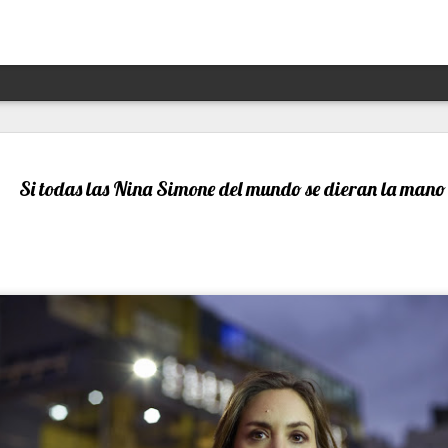
Hannah Arendt y Alejandra 
JAN
13
un afortunado encuentro escé
Si todas las Nina Simone del mundo se dieran la mano
Por Moira Soto
"Lo que ha sucedido puede volver a suceder": la premoni
advertencia de la brillante filósofa, politóloga, periodist
Arendt (1906- 1975) resuena con desgraciada vigencia en
21, en estos precisos momentos de amenaza a las dem
de hechos de ilegalidad y crueldad crecientes por parte 
grandes potencias, de gobiernos talibanes, de un avance
de la ultraderecha más reaccionaria, caprichosa y avasal
Arendt, de cuya muerte a los 69 se cumplieron 50 años 
diciembre pasado, fue una pensadora alemana -de origen
original, audaz, a contracorriente, inconformista, libre de