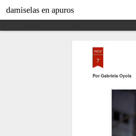
damiselas en apuros
Classic
Flipcard
Magazine
Mosaic
Sidebar
Snapshot
Timeslide
NOV
7
Por Gabriela Oyola