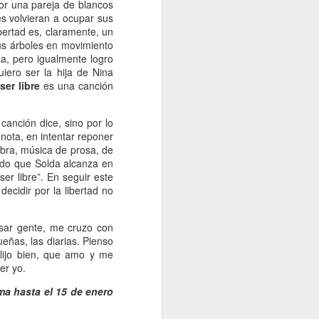
por una pareja de blancos
es volvieran a ocupar sus
ibertad es, claramente, un
us árboles en movimiento
da, pero igualmente logro
iero ser la hija de Nina
ser libre
es una canción
anción dice, sino por lo
ota, en intentar reponer
obra, música de prosa, de
tado que Solda alcanza en
er libre”. En seguir este
ecidir por la libertad no
sar gente, me cruzo con
ueñas, las diarias. Pienso
lijo bien, que amo y me
er yo.
ma hasta el 15 de enero