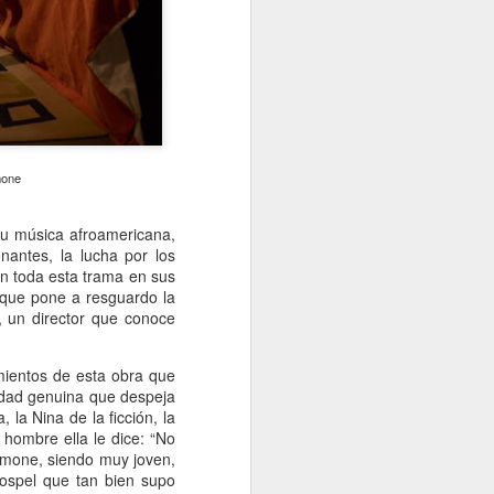
mone
u música afroamericana,
nantes, la lucha por los
on toda esta trama en sus
 que pone a resguardo la
, un director que conoce
mientos de esta obra que
ledad genuina que despeja
 la Nina de la ficción, la
e hombre ella le dice: “No
imone, siendo muy joven,
 gospel que tan bien supo