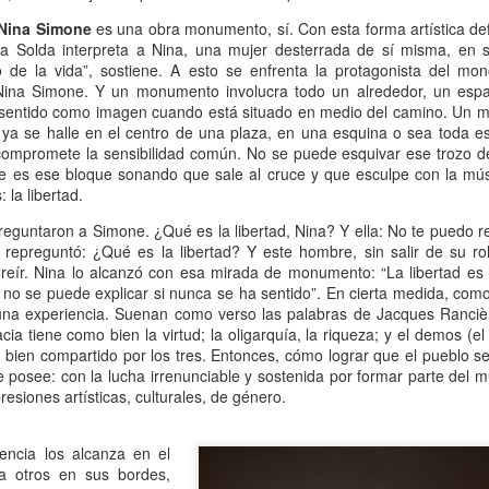
Escribir contra toda
Marta Lubos (16/8/1943-
JAN
JAN
e Nina Simone
es una obra monumento, sí. Con esta forma artística defi
adversidad (estrepitosa)
27/3/2026): Retrato de
13
13
 Solda interpreta a Nina, una mujer desterrada de sí misma, en 
una mujer en armonía
Por Teresa Donato
e la vida”, sostiene. A esto se enfrenta la protagonista del mo
Hace 10 años, ella fue la "chica
na Simone. Y un monumento involucra todo un alrededor, un espa
Cuando estudiaba en la facultad,
de tapa" de Damiselas: una
entido como imagen cuando está situado en medio del camino. Un 
preparando el examen de
denominación que seguramente le
ya se halle en el centro de una plaza, en una esquina o sea toda e
etnografía -el más difícil de la
habría dado risa a Marta Lubos,
mpromete la sensibilidad común. No se puede esquivar ese trozo de
carrera-, hubo un día que, entre
una artista en absoluto pagada de
 es ese bloque sonando que sale al cruce y que esculpe con la músi
fichas, fotocopias, libros, café,
sí misma, una persona libre de
 la libertad.
Damiselas Nº 1, a modo de editorial
AN
puchos y la Olivetti portátil
toda presunción y más bien
13
Allá por las postrimerías del año 2012 se publicó la primera
preguntaron a Simone. ¿Qué es la libertad, Nina? Y ella: No te puedo r
celeste, me dije: “Esto es lo que
renuente a dar entrevistas. Pero
edición de Damiselas en apuros, precedida del siguiente introito:
e repreguntó: ¿Qué es la libertad? Y este hombre, sin salir de su rol
quiero hacer toda la vida”.
en esta ocasión,
reír. Nina lo alcanzó con esa mirada de monumento: “La libertad es
Mientras estaba leyendo y
afortunadamente, se avino a
o primero que hay que saber es que una damisela no es ni una dama
no se puede explicar si nunca se ha sentido”. En cierta medida, com
escribiendo en silencio encerrada
responder, afable y espontánea,
 una damita (dicho esto siguiendo las instrucciones de T.S. Eliot para
s una experiencia. Suenan como verso las palabras de Jacques Ranci
en mi habitación, las horas no
divertida o apasionada -según el
ber diferenciar un gato de un perro).
racia tiene como bien la virtud; la oligarquía, la riqueza; y el demos (el
pasaban. Me veo tal cual, como si
tema-, siempre yendo al punto,
 bien compartido por los tres. Entonces, cómo lograr que el pueblo se
estuviera viviéndolo ahora.
sin el menor rodeo. Así, fueron
e posee: con la lucha irrenunciable y sostenida por formar parte del 
apareciendo la pianista, la
esiones artísticas, culturales, de género.
escultora, la cocinera que brinda
una receta.
Gaby Ferrero (1/7/1961- 20/1/2026)
encia los alcanza en el
AN
a otros en sus bordes,
13
Sus ojos se cerraron -anticipadamente, inesperadamente- y el