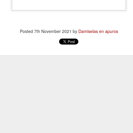
atadura, que no le temió a la polémica.
Posted
7th November 2021
by
Damiselas en apuros