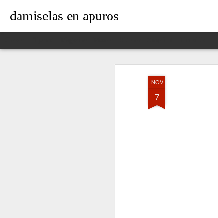
damiselas en apuros
Classic
Flipcard
Magazine
Mosaic
Sidebar
Snapshot
Timeslide
NOV
7