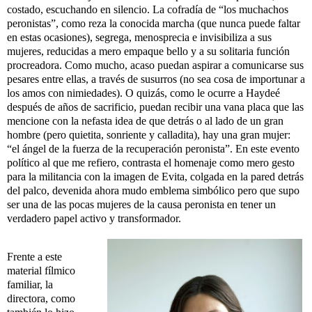
costado, escuchando en silencio. La cofradía de “los muchachos
peronistas”, como reza la conocida marcha (que nunca puede faltar
en estas ocasiones), segrega, menosprecia e invisibiliza a sus
mujeres, reducidas a mero empaque bello y a su solitaria función
procreadora. Como mucho, acaso puedan aspirar a comunicarse sus
pesares entre ellas, a través de susurros (no sea cosa de importunar a
los amos con nimiedades). O quizás, como le ocurre a Haydeé
después de años de sacrificio, puedan recibir una vana placa que las
mencione con la nefasta idea de que detrás o al lado de un gran
hombre (pero quietita, sonriente y calladita), hay una gran mujer:
“el ángel de la fuerza de la recuperación peronista”. En este evento
político al que me refiero, contrasta el homenaje como mero gesto
para la militancia con la imagen de Evita, colgada en la pared detrás
del palco, devenida ahora mudo emblema simbólico pero que supo
ser una de las pocas mujeres de la causa peronista en tener un
verdadero papel activo y transformador.
Frente a este
material fílmico
familiar, la
directora, como