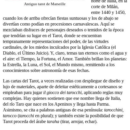
norte de Italia, en la
Antiguo tarot de Marseille
corte de Milán,
entre 1440 y 1450,
cuando los de arriba ofrecían fiestas suntuosas y los de abajo se
divertían como podían en procesiones carnavalescas. Aquí se
mezclaban disfraces de personajes deseados o temidos de la época
que tendrían su lugar en el Tarot, donde se encuentran
tempranamente representaciones del poder, de las virtudes
cardinales, de los miedos inculcados por la Iglesia Católica (el
Diablo, el Último Juicio). Y, claro, temas tan eternos como el agua y
el aire: el Tiempo, la Fortuna, el Amor. También brillan los planetas:
la Estrella, la Luna, el Sol, el Mundo mismo, remitiendo a los
conocimientos sobre astronomía de esas fechas.
Las cartas del Tarot, a veces realizadas con despliegue de diseño y
lujo de materiales, aparte de deleitar estéticamente a cortesanos se
empleaban para jugar
il giocco dei tarocchi
, aplicando reglas muy
complejas. Hay quienes sostienen que ese nombre llega de Italia,
del río Taro que nace en los Apeninos y llega hasta Parma.
Asimismo, se cita a palabras antiguas de esa península:
tarocchini,
tarocco
(
tarocchi
en plural); y también existe la posibilidad de que
Tarot proceda del árabe
taraha
(tirar, arrojar, echar).