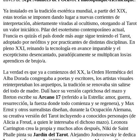
Ya instalado en la tradición esotérica mundial, a partir del XIX,
estas teorías se imponen dando lugar a nuevas corrientes de
interpretación, abiertamente viradas al ocultismo, otorgando al Tarot
un valor iniciático. Pilar del esoterismo contemporáneo actual,
Francia es quizás el país donde más auge sigue teniendo el Tarot,
adoptado por neófitos y por practicantes de distintas disciplinas. En
pleno XXI, reinando la tecnología en avance imparable y el
escepticismo desencantado, paradójicamente se multiplican los/as
aprendices de brujo/a.
La verdad es que ya a comienzos del XX, la Orden Hermética del
Alba Dorada congregaba a poetas y escritores, los artistas visuales
reinterpretaban los arquetipos, la tradición se renovaba sin salirse
del todo de madre. Dalí hace su versión caprichosa del mazo y
Breton escribe su
Arcano 17
(referido a la Estrella: amor, guerra,
resurrección, la fuerza donde todo comienza y se regenera), y Max
Ernst y otros surrealistas diseñan, durante la Ocupación Alemana,
su creativa versión del Tarot incluyendo a conocidos personajes (de
Alicia a Freud, a quien le interesaba el dichoso mazo). Leonora
Carrington crea la propia y muchos años después, Niki de Saint
Phalle pinta su
Jardín del Tarot
. Alejandro Jodoroswsky le dedica