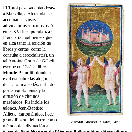
El Tarot pasa -adaptándose-
a Marsella, a Alemania, se
acentúan sus usos
adivinatorios y ocultistas. Ya
en el XVIII se populariza en
Francia (actualmente sigue
en alza tanto la edición de
libros y cartas, como la
consulta a especialistas), un
tal Antoine Court de Gébelin
escribe en 1781 el libro
Monde Primitif
, donde se
explaya sobre las alegorías
del Tarot marsellés, influido
por la egiptomanía y la
difusión de círculos
masónicos. Pisándole los
talones, Jean-Baptiste
Alliette, cartomántico, hace
gran difusión del mazo como
Visconti Brambrilla Tarot, 1463
método de adivinación a
través de
Sept Nuances de l’Oeuvre Philosophique-Hermetique
.