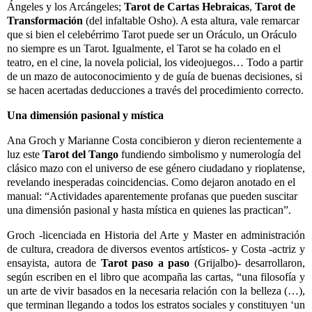
Ángeles y los Arcángeles;
Tarot de
Cartas Hebraicas
,
Tarot de
Transformación
(del infaltable Osho). A esta altura, vale remarcar
que si bien el celebérrimo Tarot puede ser un Oráculo, un Oráculo
no siempre es un Tarot. Igualmente, el Tarot se ha colado en el
teatro, en el cine, la novela policial, los videojuegos… Todo a partir
de un mazo de autoconocimiento y de guía de buenas decisiones, si
se hacen acertadas deducciones a través del procedimiento correcto.
Una dimensión pasional y mística
Ana Groch y Marianne Costa concibieron y dieron recientemente a
luz este
Tarot del Tango
fundiendo simbolismo y numerología del
clásico mazo con el universo de ese género ciudadano y rioplatense,
revelando inesperadas coincidencias. Como dejaron anotado en el
manual: “Actividades aparentemente profanas que pueden suscitar
una dimensión pasional y hasta mística en quienes las practican”.
Groch -licenciada en Historia del Arte y Master en administración
de cultura, creadora de diversos eventos artísticos- y Costa -actriz y
ensayista, autora de
Tarot paso a paso
(Grijalbo)- desarrollaron,
según escriben en el libro que acompaña las cartas, “una filosofía y
un arte de vivir basados en la necesaria relación con la belleza (…),
que terminan llegando a todos los estratos sociales y constituyen ‘un