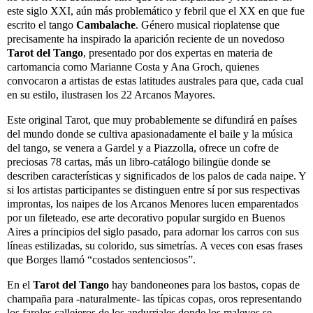
este siglo XXI, aún más problemático y febril que el XX en que fue
escrito el tango
Cambalache
. Género musical rioplatense que
precisamente ha inspirado la aparición reciente de un novedoso
Tarot del Tango
, presentado por dos expertas en materia de
cartomancia como Marianne Costa y Ana Groch, quienes
convocaron a artistas de estas latitudes australes para que, cada cual
en su estilo, ilustrasen los 22 Arcanos Mayores.
Este original Tarot, que muy probablemente se difundirá en países
del mundo donde se cultiva apasionadamente el baile y la música
del tango, se venera a Gardel y a Piazzolla, ofrece un cofre de
preciosas 78 cartas, más un libro-catálogo bilingüe donde se
describen características y significados de los palos de cada naipe. Y
si los artistas participantes se distinguen entre sí por sus respectivas
improntas, los naipes de los Arcanos Menores lucen emparentados
por un fileteado, ese arte decorativo popular surgido en Buenos
Aires a principios del siglo pasado, para adornar los carros con sus
líneas estilizadas, su colorido, sus simetrías. A veces con esas frases
que Borges llamó “costados sentenciosos”.
En el
Tarot del Tango
hay bandoneones para los bastos, copas de
champaña para -naturalmente- las típicas copas, oros representando
los faroles callejeros de los andurriales donde los malevos se