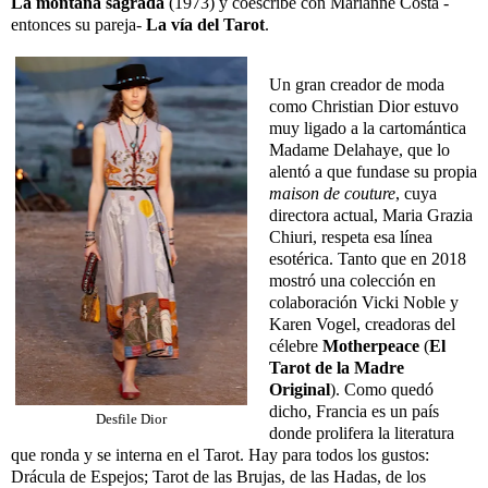
La
montaña sagrada
(1973) y coescribe con Marianne Costa -
entonces su pareja-
La vía del Tarot
.
Un gran creador de moda
como Christian Dior estuvo
muy ligado a la cartomántica
Madame Delahaye, que lo
alentó a que fundase su propia
maison de couture
, cuya
directora actual, Maria Grazia
Chiuri, respeta esa línea
esotérica. Tanto que en 2018
mostró una colección en
colaboración Vicki Noble y
Karen Vogel, creadoras del
célebre
Motherpeace
(
El
Tarot de la Madre
Original
). Como quedó
dicho, Francia es un país
Desfile Dior
donde prolifera la literatura
que ronda y se interna en el Tarot. Hay para todos los gustos:
Drácula de Espejos; Tarot de las Brujas, de las Hadas, de los