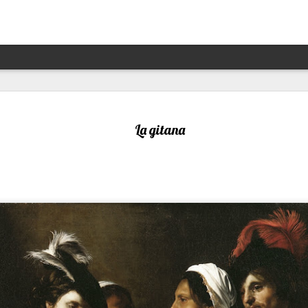
Hannah Arendt y Alejandra 
JAN
13
un afortunado encuentro escé
La gitana
Por Moira Soto
"Lo que ha sucedido puede volver a suceder": la premoni
advertencia de la brillante filósofa, politóloga, periodist
Arendt (1906- 1975) resuena con desgraciada vigencia en
21, en estos precisos momentos de amenaza a las dem
de hechos de ilegalidad y crueldad crecientes por parte 
grandes potencias, de gobiernos talibanes, de un avance
de la ultraderecha más reaccionaria, caprichosa y avasal
Arendt, de cuya muerte a los 69 se cumplieron 50 años 
diciembre pasado, fue una pensadora alemana -de origen
original, audaz, a contracorriente, inconformista, libre de