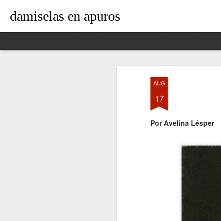
damiselas en apuros
Classic
Flipcard
Magazine
Mosaic
Sidebar
Snapshot
Timeslide
AUG
17
Por Avelina Lésper