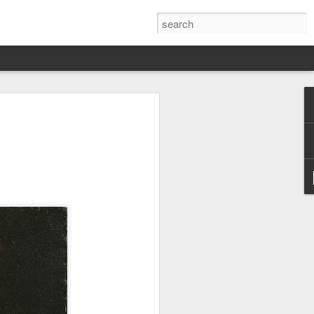
Darín,
nico
toria
a Hannah
 este siglo
ocracias,
de las
 alucinante
ladora.
en
 judío-
 toda