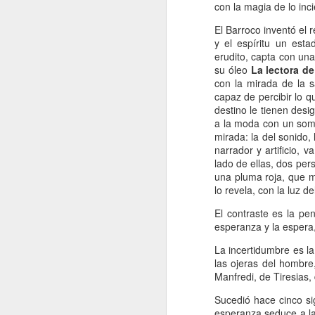
con la magia de lo inci
Retorno ilusionado a
JAN
Carmen Martín Gaite
13
El Barroco inventó el 
Por Cecilia Sorrentino
y el espíritu un esta
erudito, capta con un
“Una vuelve siempre a los viejos
su óleo
La lectora de
sitios donde amó la vida”, canta
con la mirada de la s
Chavela. Y aunque su amigo de
capaz de percibir lo q
Úbeda la contradiga en otra
destino le tienen desi
canción: “al lugar donde has sido
a la moda con un somb
J
feliz no debieras tratar de volver”,
mirada: la del sonido, 
yo regreso a Nubosidad variable,
narrador y artificio, v
la novela de Carmen Martín Gaite,
lado de ellas, dos per
veinte años después.
una pluma roja, que mi
L
lo revela, con la luz d
ni
Tiene algo de aventura. Quizás no
El contraste es la pe
sa
recupere aquel estado de
esperanza y la espera,
deslumbramiento pero también
podrían suscitarse otros nuevos.
La incertidumbre es la
Será un reencuentro con mis
las ojeras del hombre,
marcas y subrayados.
Manfredi, de Tiresias,
J
Sucedió hace cinco si
esperanza seduce a la