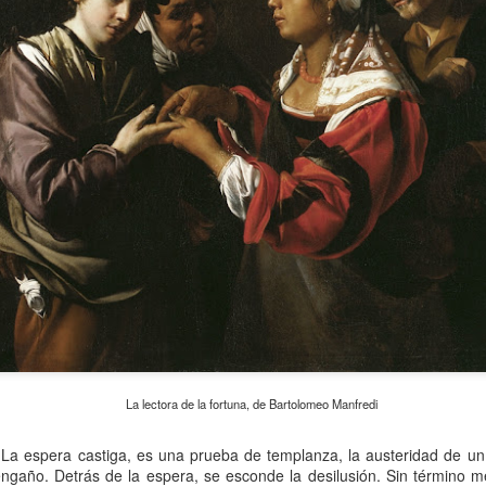
atadura, que no le temió a la polémica.
La lectora de la fortuna, de Bartolomeo Manfredi
 La espera castiga, es una prueba de templanza, la austeridad de un 
ngaño. Detrás de la espera, se esconde la desilusión. Sin término m