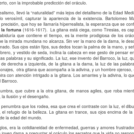
erto, con la improbable predicción del oráculo.
Escribir contra toda
Marta Lubos (16/8/1943-
JAN
JAN
adversidad (estrepitosa)
27/3/2026): Retrato de
13
13
realismo, llevó la “naturalidad” más lejos del detallismo de la Edad Med
una mujer en armonía
do verosímil, capturar la apariencia de la existencia. Bartolomeo Ma
Por Teresa Donato
a precisión, que hoy se llamaría híperrealista, la esperanza que se c
Hace 10 años, ella fue la "chica
 la fortuna
Cuando estudiaba en la facultad,
(1616-1617).
La gitana está ciega, como Tiresias, es ca
de tapa" de Damiselas: una
abiduría que contiene el tiempo, es la mente prodigiosa de los orá
preparando el examen de
denominación que seguramente le
ue la mirada mundana no alcanza. Sin ver la mano de la dama, le descr
etnografía -el más difícil de la
habría dado risa a Marta Lubos,
gnado. Sus ojos están fijos, sus dedos tocan la palma de la mano, y s
carrera-, hubo un día que, entre
una artista en absoluto pagada de
rero, y vestido de seda, inclina la cabeza en ese gesto de pensar en
fichas, fotocopias, libros, café,
sí misma, una persona libre de
Damiselas Nº 1, a modo de editorial
AN
las palabras y su significado. La luz, ese invento del Barroco, la luz, q
puchos y la Olivetti portátil
toda presunción y más bien
13
Allá por las postrimerías del año 2012 se publicó la primera
a de derecha a izquierda, de la gitana a la dama, la luz de las palabras
celeste, me dije: “Esto es lo que
renuente a dar entrevistas. Pero
edición de Damiselas en apuros, precedida del siguiente introito:
sonajes,
quiero hacer toda la vida”.
otra gitana que acompaña a la adivina, y un hombre ojeroso,
en esta ocasión,
ra con atención intrigado a la gitana. Los amantes y la adivina, lo que
Mientras estaba leyendo y
afortunadamente, se avino a
o primero que hay que saber es que una damisela no es ni una dama
el Barroco.
escribiendo en silencio encerrada
responder, afable y espontánea,
 una damita (dicho esto siguiendo las instrucciones de T.S. Eliot para
en mi habitación, las horas no
divertida o apasionada -según el
numbra, que cubre a la otra gitana, de manos agiles, que roba mientr
ber diferenciar un gato de un perro).
pasaban. Me veo tal cual, como si
tema-, siempre yendo al punto,
 la ilusión y el desengaño.
estuviera viviéndolo ahora.
sin el menor rodeo. Así, fueron
apareciendo la pianista, la
 penumbra que los rodea, esa que crea el contraste con la luz, el dibuj
escultora, la cocinera que brinda
 el refugio de la belleza. La gitana en trance, sus ojos encima de la 
una receta.
 de la edad del mundo.
Gaby Ferrero (1/7/1961- 20/1/2026)
AN
glos, era la cotidianeidad de enfermedad, guerras y amores frustrado
13
Sus ojos se cerraron -anticipadamente, inesperadamente- y el
 joven dama a preguntar al oráculo los secretos que la vida no respo