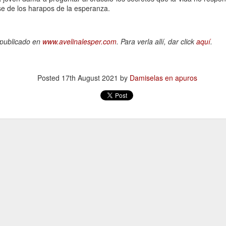
mundo de quienes la siguen queriendo y admirando se detuvo,
se de los harapos de la esperanza.
ntre el shock y un enorme desconsuelo. Tan adorable y honesta como
rsona, tan excelente y angelada como actriz, tan amorosa y atenta
n su maternidad elegida y conquistada palmo a palmo... Cómo no
 publicado en
www.avelinalesper.com
. Para verla allí, dar click
aquí
.
nsar en su queridísimo hijo adoptivo Osqui Ferrero, que resultó,
vencísimo, una notable revelación como actor en Más bello que la
erte (2022).
Posted
17th August 2021
by
Damiselas en apuros
Mi Rob Reiner privado
AN
13
Por Moira Soto
rrador de varios cuentos románticos fílmicos para gente adulta,
ersona muy querida en la farándula hollywoodense y más allá,
omprometido activista del partido demócrata, Rob Reiner -como es
y sabido por la difusión que tuvo la noticia- fue víctima de la muerte
s horrible que pudiera tener alguien de sus quilates. Una jugarreta
lvada del destino que, en general -salvo a individuos desalmados
mo el “presidente” actual de los Estados Unidos-, costó asumir.
Mi padre lee
AN
13
Por María José Eyras