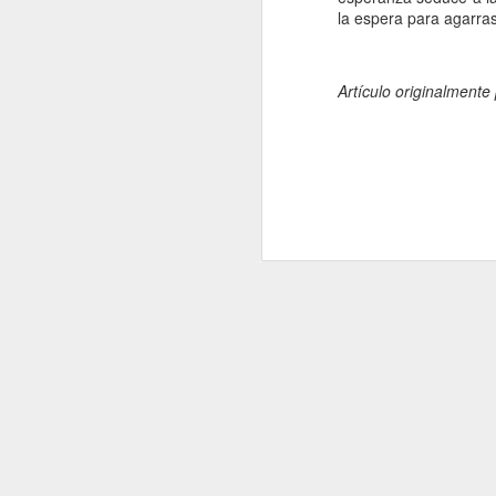
la espera para agarra
e
pe
e
Artículo originalmente
pe
jo
mu
J
Na
p
c
mu
má
ma
co
J