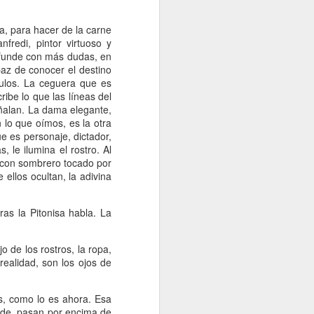
Un cavaliere della patria
JAN
13
Por Sonia Novello
ia, para hacer de la carne
nfredi, pintor virtuoso y
“Ser abofeteado teniendo las
onfunde con más dudas, en
manos atadas detrás de la
paz de conocer el destino
espalda
culos. La ceguera que es
ibe lo que las líneas del
es algo que no le deseo a nadie”.
eñalan. La dama elegante,
 lo que oímos, es la otra
Amadeo Novello. Diario de guerra.
ue es personaje, dictador,
, le ilumina el rostro. Al
Su primera fuga fue una noche
 con sombrero tocado por
estrellada. Cuenta que avanzaban
 ellos ocultan, la adivina
arrastrándose por tierra solo
cuando las nubes tapaban la luna.
as la Pitonisa habla. La
Es que esta iluminaba demasiado
el borde de la carretera de
pedregullo llena de barro y de
o de los rostros, la ropa,
pozos de la zona de montaña por
realidad, son los ojos de
la que se desplazaban, bajo el
cielo de Yugoslavia.
s, como lo es ahora. Esa
nde, pasan por encima de