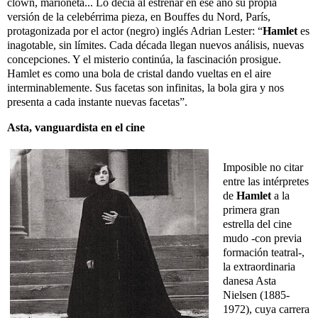
clown, marioneta... Lo decía al estrenar en ese año su propia
versión de la celebérrima pieza, en Bouffes du Nord, París,
protagonizada por el actor (negro) inglés Adrian Lester: “
Hamlet
es
inagotable, sin límites. Cada década llegan nuevos análisis, nuevas
concepciones. Y el misterio continúa, la fascinación prosigue.
Hamlet es como una bola de cristal dando vueltas en el aire
interminablemente. Sus facetas son infinitas, la bola gira y nos
presenta a cada instante nuevas facetas”.
Asta, vanguardista en el cine
Imposible no citar
entre las intérpretes
de
Hamlet
a la
primera gran
estrella del cine
mudo -con previa
formación teatral-,
la extraordinaria
danesa Asta
Nielsen (1885-
1972), cuya carrera