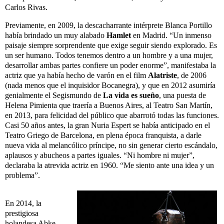
Carlos Rivas.
Previamente, en 2009, la descacharrante intérprete Blanca Portillo
había brindado un muy alabado
Hamlet
en Madrid. “Un inmenso
paisaje siempre sorprendente que exige seguir siendo explorado. Es
un ser humano. Todos tenemos dentro a un hombre y a una mujer,
desarrollar ambas partes confiere un poder enorme”, manifestaba la
actriz que ya había hecho de varón en el film
Alatriste
, de 2006
(nada menos que el inquisidor Bocanegra), y que en 2012 asumiría
genialmente el Segismundo de
La vida es sueño
, una puesta de
Helena Pimienta que traería a Buenos Aires, al Teatro San Martín,
en 2013, para felicidad del público que abarrotó todas las funciones.
Casi 50 años antes, la gran Nuria Espert se había anticipado en el
Teatro Griego de Barcelona, en plena época franquista, a darle
nueva vida al melancólico príncipe, no sin generar cierto escándalo,
aplausos y abucheos a partes iguales. “Ni hombre ni mujer”,
declaraba la atrevida actriz en 1960. “Me siento ante una idea y un
problema”.
En 2014, la
prestigiosa
holandesa Abke