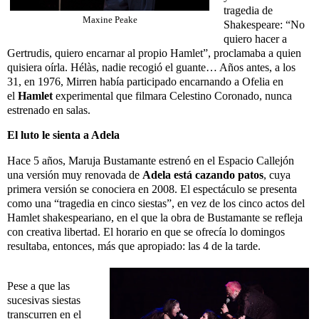
tragedia de
Maxine Peake
Shakespeare: “No
quiero hacer a
Gertrudis, quiero encarnar al propio Hamlet”, proclamaba a quien
quisiera oírla. Hélàs, nadie recogió el guante… Años antes, a los
31, en 1976, Mirren había participado encarnando a Ofelia en
el
Hamlet
experimental que filmara Celestino Coronado, nunca
estrenado en salas.
El luto le sienta a Adela
Hace 5 años, Maruja Bustamante estrenó en el Espacio Callejón
una versión muy renovada de
Adela está cazando patos
, cuya
primera versión se conociera en 2008. El espectáculo se presenta
como una “tragedia en cinco siestas”, en vez de los cinco actos del
Hamlet shakespeariano, en el que la obra de Bustamante se refleja
con creativa libertad. El horario en que se ofrecía lo domingos
resultaba, entonces, más que apropiado: las 4 de la tarde.
Pese a que las
sucesivas siestas
transcurren en el