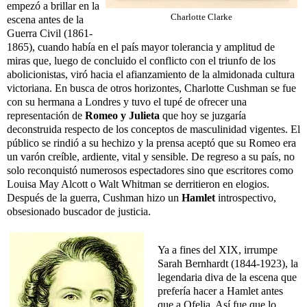
empezó a brillar en la
Charlotte Clarke
escena antes de la
Guerra Civil (1861-
1865), cuando había en el país mayor tolerancia y amplitud de
miras que, luego de concluido el conflicto con el triunfo de los
abolicionistas, viró hacia el afianzamiento de la almidonada cultura
victoriana. En busca de otros horizontes, Charlotte Cushman se fue
con su hermana a Londres y tuvo el tupé de ofrecer una
representación de
Romeo y Julieta
que hoy se juzgaría
deconstruida respecto de los conceptos de masculinidad vigentes. El
público se rindió a su hechizo y la prensa aceptó que su Romeo era
un varón creíble, ardiente, vital y sensible. De regreso a su país, no
solo reconquistó numerosos espectadores sino que escritores como
Louisa May Alcott o Walt Whitman se derritieron en elogios.
Después de la guerra, Cushman hizo un
Hamlet
introspectivo,
obsesionado buscador de justicia.
Ya a fines del XIX, irrumpe
Sarah Bernhardt (1844-1923), la
legendaria diva de la escena que
prefería hacer a Hamlet antes
que a Ofelia. Así fue que lo