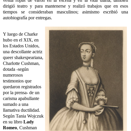
vestía ropas de varón en la escena y en la vida diaria, también
dirigió teatro y para mantenerse y realizó trabajos que en esos
tiempos se consideraban masculinos; asimismo escribió una
autobiografía por entregas.
Y luego de Charke
hubo en el XIX, en
los Estados Unidos,
una descollante actriz
queer shakespeariana,
Charlotte Cushman,
dotada -según
numerosos
testimonios que
quedaron registrados
por la prensa- de un
carisma apabullante
sumado a una
llamativa ductilidad.
Según Tania Wojczuk
en su libro
Lady
Romeo
, Cushman