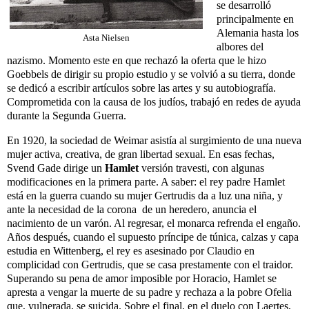
se desarrolló
principalmente en
Alemania hasta los
Asta Nielsen
albores del
nazismo. Momento este en que rechazó la oferta que le hizo
Goebbels de dirigir su propio estudio y se volvió a su tierra, donde
se dedicó a escribir artículos sobre las artes y su autobiografía.
Comprometida con la causa de los judíos, trabajó en redes de ayuda
durante la Segunda Guerra.
En 1920, la sociedad de Weimar asistía al surgimiento de una nueva
mujer activa, creativa, de gran libertad sexual. En esas fechas,
Svend Gade dirige un
Hamlet
versión travesti, con algunas
modificaciones en la primera parte. A saber: el rey padre Hamlet
está en la guerra cuando su mujer Gertrudis da a luz una niña, y
ante la necesidad de la corona de un heredero, anuncia el
nacimiento de un varón. Al regresar, el monarca refrenda el engaño.
Años después, cuando el supuesto príncipe de túnica, calzas y capa
estudia en Wittenberg, el rey es asesinado por Claudio en
complicidad con Gertrudis, que se casa prestamente con el traidor.
Superando su pena de amor imposible por Horacio, Hamlet se
apresta a vengar la muerte de su padre y rechaza a la pobre Ofelia
que, vulnerada, se suicida. Sobre el final, en el duelo con Laertes,