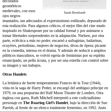
decorados
geométricos
medievales, con esos
Sarah Bernhardt
ojos negros
imantados, tan adecuados al expresionismo estilizado, depurado de
esta realización. Para algunos críticos, el mejor film del cine mudo
inspirado en Shakespeare por su calidad formal y por animarse a
tomar libertades sorprendentes en la adaptación. Nielsen, por otra
parte, ecléctica a más no poder, encarnó a sufragistas, bailarinas,
ecuyères, periodistas, mujeres de negocios, divas de ópera; picante
en la comedia, intensa en el drama. Y además de seducir a amplios
públicos masculinos, se volvió egeria de feministas por su espíritu
emancipado, un pelín ácrata, y por ser una estrella con control sobre
su imagen y sus trabajos.
Otras Hamlets
La británica de fuerte temperamento Frances de la Tour (1944),
vista en la saga de Harry Potter, se encargó del ambiguo príncipe en
1979, en una propuesta del Half Moon Theatre de Londres. Otra
inglesa con garra, Ruth Mitchell interpretó a este codiciadísimo
personaje en
The Roaring Girl’s Hamlet
, bajo la dirección de Sue
Parrish, al frente de un elenco totalmente femenino, en 1992. Justo