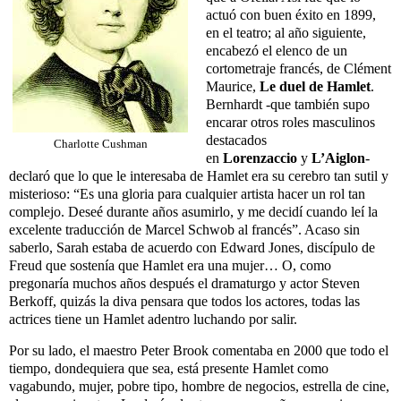
actuó con buen éxito en 1899,
en el teatro; al año siguiente,
encabezó el elenco de un
cortometraje francés, de Clément
Maurice,
Le duel de Hamlet
.
Bernhardt -que también supo
encarar otros roles masculinos
destacados
Charlotte Cushman
en
Lorenzaccio
y
L’Aiglon
-
declaró que lo que le interesaba de Hamlet era su cerebro tan sutil y
misterioso: “Es una gloria para cualquier artista hacer un rol tan
complejo. Deseé durante años asumirlo, y me decidí cuando leí la
excelente traducción de Marcel Schwob al francés”. Acaso sin
saberlo, Sarah estaba de acuerdo con Edward Jones, discípulo de
Freud que sostenía que Hamlet era una mujer… O, como
pregonaría muchos años después el dramaturgo y actor Steven
Berkoff, quizás la diva pensara que todos los actores, todas las
actrices tiene un Hamlet adentro luchando por salir.
Por su lado, el maestro Peter Brook comentaba en 2000 que todo el
tiempo, dondequiera que sea, está presente Hamlet como
vagabundo, mujer, pobre tipo, hombre de negocios, estrella de cine,