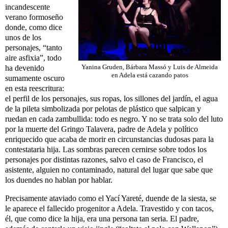
incandescente
verano formoseño
donde, como dice
unos de los
personajes, “tanto
aire asfixia”, todo
ha devenido
Yanina Gruden, Bárbara Massó y Luis de Almeida
en Adela está cazando patos
sumamente oscuro
en esta reescritura:
el perfil de los personajes, sus ropas, los sillones del jardín, el agua
de la pileta simbolizada por pelotas de plástico que salpican y
ruedan en cada zambullida: todo es negro. Y no se trata solo del luto
por la muerte del Gringo Talavera, padre de Adela y político
enriquecido que acaba de morir en circunstancias dudosas para la
contestataria hija. Las sombras parecen cernirse sobre todos los
personajes por distintas razones, salvo el caso de Francisco, el
asistente, alguien no contaminado, natural del lugar que sabe que
los duendes no hablan por hablar.
Precisamente ataviado como el Yací Yareté, duende de la siesta, se
le aparece el fallecido progenitor a Adela. Travestido y con tacos,
él, que como dice la hija, era una persona tan seria. El padre,