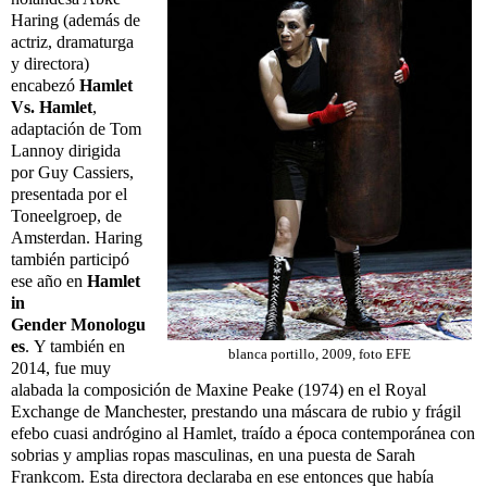
Haring (además de
actriz, dramaturga
y directora)
encabezó
Hamlet
Vs. Hamlet
,
adaptación de Tom
Lannoy dirigida
por Guy Cassiers,
presentada por el
Toneelgroep, de
Amsterdan. Haring
también participó
ese año en
Hamlet
in
Gender
Monologu
es
.
Y también en
blanca portillo, 2009, foto EFE
2014, fue muy
alabada la composición de Maxine Peake (1974) en el Royal
Exchange de Manchester, prestando una máscara de rubio y frágil
efebo cuasi andrógino al Hamlet, traído a época contemporánea con
sobrias y amplias ropas masculinas, en una puesta de Sarah
Frankcom. Esta directora declaraba en ese entonces que había