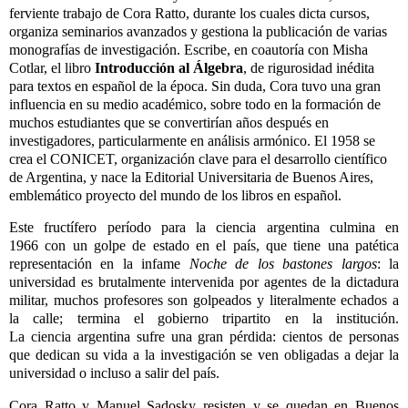
ferviente trabajo de Cora Ratto, durante los cuales dicta cursos,
organiza seminarios avanzados y gestiona la publicación de varias
monografías de investigación. Escribe, en coautoría
con
Misha
Cotlar, el libro
Introducción al Álgebra
, de rigurosidad inédita
para textos en español de la época. Sin duda, Cora tuvo una gran
influencia en su medio académico, sobre todo en la formación de
muchos estudiantes que se convertirían años después en
investigadores, particularmente en análisis armónico. El 1958 se
crea el CONICET, organización clave para el desarrollo científico
de Argentina, y nace la Editorial Universitaria de Buenos Aires,
emblemático proyecto del mundo de los libros en español.
Este fructífero período para la
ciencia
argentina culmina en
1966
con
un golpe de estado en el país, que tiene una patética
representación en la infame
Noche de los bastones largos
: la
universidad es brutalmente intervenida por agentes de la dictadura
militar, muchos profesores son golpeados y literalmente echados a
la calle; termina el gobierno tripartito en la institución.
La
ciencia
argentina sufre una gran pérdida: cientos de personas
que dedican su vida a la investigación se ven obligadas a dejar la
universidad o incluso a salir del país.
Cora Ratto y Manuel Sadosky resisten y se quedan en Buenos