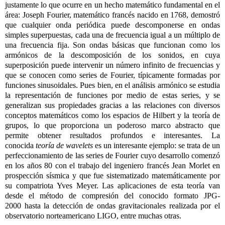
justamente lo que ocurre en un hecho matemático fundamental en el
área: Joseph Fourier, matemático francés nacido en 1768, demostró
que cualquier onda periódica puede descomponerse en ondas
simples superpuestas, cada una de frecuencia igual a un múltiplo de
una frecuencia fija. Son ondas básicas que funcionan como los
armónicos de la descomposición de los sonidos, en cuya
superposición puede intervenir un número infinito de frecuencias y
que se conocen como series de Fourier, típicamente formadas por
funciones sinusoidales. Pues bien, en el análisis armónico se estudia
la representación de funciones por medio de estas series, y se
generalizan sus propiedades gracias a las relaciones
con
diversos
conceptos matemáticos como los espacios de Hilbert y la teoría de
grupos, lo que proporciona un poderoso marco abstracto que
permite obtener resultados profundos e interesantes. La
conocida
teoría de wavelets
es un interesante ejemplo: se trata de un
perfeccionamiento de las series de Fourier cuyo desarrollo comenzó
en los años 80
con
el trabajo del ingeniero francés Jean Morlet en
prospección sísmica y que fue sistematizado matemáticamente por
su compatriota Yves Meyer. Las aplicaciones de esta teoría van
desde el método de compresión del conocido formato JPG-
2000 hasta la detección de ondas gravitacionales realizada por el
observatorio norteamericano LIGO, entre muchas otras.