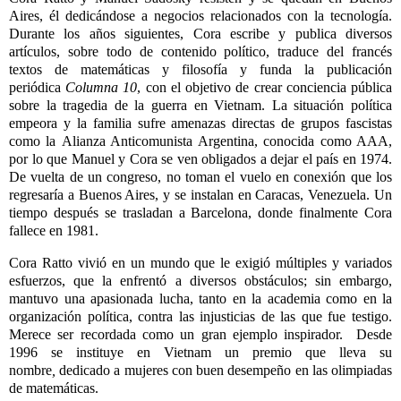
Aires, él dedicándose a negocios relacionados
con
la tecnología.
Durante los años siguientes, Cora escribe y publica diversos
artículos, sobre todo de contenido político, traduce del francés
textos de matemáticas y filosofía y funda la publicación
periódica
Columna 10
,
con
el objetivo de crear conciencia pública
sobre la tragedia de la guerra en Vietnam. La situación política
empeora y la familia sufre amenazas directas de grupos fascistas
como la Alianza Anticomunista Argentina, conocida como AAA,
por lo que Manuel y Cora se ven obligados a dejar el país en 1974.
De vuelta de un congreso, no toman el vuelo en conexión que los
regresaría a Buenos Aires, y se instalan en Caracas, Venezuela. Un
tiempo después se trasladan a Barcelona, donde finalmente Cora
fallece en 1981.
Cora Ratto vivió en un mundo que le exigió múltiples y variados
esfuerzos, que la enfrentó a diversos obstáculos; sin embargo,
mantuvo una apasionada lucha, tanto en la academia como en la
organización política, contra las injusticias de las que fue testigo.
Merece ser recordada como un gran ejemplo inspirador. Desde
1996 se instituye en Vietnam un premio que lleva su
nombre
,
dedicado a
mujeres
con
buen desempeño en las olimpiadas
de matemáticas.