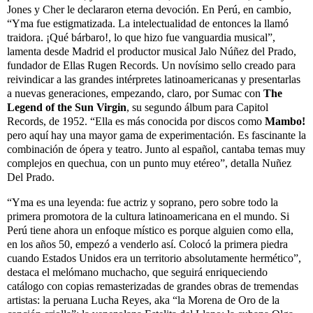
Jones y Cher le declararon eterna devoción. En Perú, en cambio,
“Yma fue estigmatizada. La intelectualidad de entonces la llamó
traidora. ¡Qué bárbaro!, lo que hizo fue vanguardia musical”,
lamenta desde Madrid el productor musical Jalo Núñez del Prado,
fundador de Ellas Rugen Records. Un novísimo sello creado para
reivindicar a las grandes intérpretes latinoamericanas y presentarlas
a nuevas generaciones, empezando, claro, por Sumac con
The
Legend of the Sun Virgin
, su segundo álbum para Capitol
Records, de 1952. “Ella es más conocida por discos como
Mambo!
pero aquí hay una mayor gama de experimentación. Es fascinante la
combinación de ópera y teatro. Junto al español, cantaba temas muy
complejos en quechua, con un punto muy etéreo”, detalla Nuñez
Del Prado.
“Yma es una leyenda: fue actriz y soprano, pero sobre todo la
primera promotora de la cultura latinoamericana en el mundo. Si
Perú tiene ahora un enfoque místico es porque alguien como ella,
en los años 50, empezó a venderlo así. Colocó la primera piedra
cuando Estados Unidos era un territorio absolutamente hermético”,
destaca el melómano muchacho, que seguirá enriqueciendo
catálogo con copias remasterizadas de grandes obras de tremendas
artistas: la peruana Lucha Reyes, aka “la Morena de Oro de la