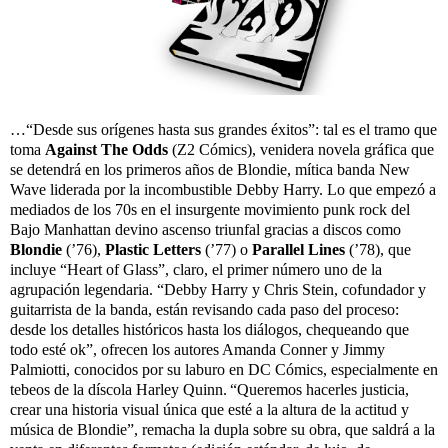
…“Desde sus orígenes hasta sus grandes éxitos”: tal es el tramo que
toma
Against The Odds
(Z2 Cómics), venidera novela gráfica que
se detendrá en los primeros años de Blondie, mítica banda New
Wave liderada por la incombustible Debby Harry. Lo que empezó a
mediados de los 70s en el insurgente movimiento punk rock del
Bajo Manhattan devino ascenso triunfal gracias a discos como
Blondie
(’76),
Plastic Letters
(’77) o
Parallel Lines
(’78), que
incluye “Heart of Glass”, claro, el primer número uno de la
agrupación legendaria. “Debby Harry y Chris Stein, cofundador y
guitarrista de la banda, están revisando cada paso del proceso:
desde los detalles históricos hasta los diálogos, chequeando que
todo esté ok”, ofrecen los autores Amanda Conner y Jimmy
Palmiotti, conocidos por su laburo en DC Cómics, especialmente en
tebeos de la díscola Harley Quinn.
“Queremos hacerles justicia,
crear una historia visual única que esté a la altura de la actitud y
música de Blondie”, remacha la dupla sobre su obra, que saldrá a la