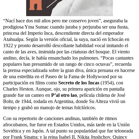
“Nací hace dos mil años pero me conservo joven”, aseguraba la
prodigiosa Yma Sumac cuando juraba y perjuraba ser una ñusta,
princesa del Imperio Inca, descendiente directa del emperador
Atahualpa. Según la versión oficial, la suya, nació en Ichocán en
1922 y pronto desarrolló descollante habilidad vocal imitando el
canto de las aves, instruida por las criaturas del bosque. El viento
andino, decía, le había ensanchado los pulmones. “Pocas cantantes
populares han presumido de un rango de cinco octavas”, recuerda
la prensa especializada sobre la gran diva, única peruana en hacerse
de una estrellita en el Paseo de la Fama de Hollywood por su
participación en films como
Secreto de los Incas
(1954), con
Charles Heston. Aunque, ojo, su primera aparición en pantalla
grande fue un cameo en
P’al otro lao
, película chilena de José
Bohr, de 1944, rodada en Argentina, donde Su Alteza vivió un
tiempo y grabó un manojo de temas folclóricos.
Con su repertorio de canciones andinas, también de ritmos
afrocubanos, fue furor en Estados Unidos, más tarde en la Unión
Soviética y en Japón. A tal punto su popularidad que fue teloneada
por Frank Sinatra; y la reina Isabel II, Nikita Jrushchov, Quincy