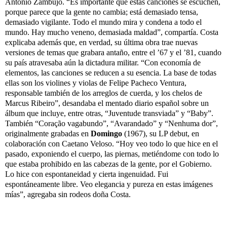
António Zambujo. “Es importante que estas canciones se escuchen,
porque parece que la gente no cambia; está demasiado tensa,
demasiado vigilante. Todo el mundo mira y condena a todo el
mundo. Hay mucho veneno, demasiada maldad”, compartía. Costa
explicaba además que, en verdad, su última obra trae nuevas
versiones de temas que grabara antaño, entre el ’67 y el ’81, cuando
su país atravesaba aún la dictadura militar. “Con economía de
elementos, las canciones se reducen a su esencia. La base de todas
ellas son los violines y violas de Felipe Pacheco Ventura,
responsable también de los arreglos de cuerda, y los chelos de
Marcus Ribeiro”, desandaba el mentado diario español sobre un
álbum que incluye, entre otras, “Juventude transviada” y “Baby”.
También “Coração vagabundo”, “Avarandado” y “Nenhuma dor”,
originalmente grabadas en
Domingo
(1967), su LP debut, en
colaboración con Caetano Veloso. “Hoy veo todo lo que hice en el
pasado, exponiendo el cuerpo, las piernas, metiéndome con todo lo
que estaba prohibido en las cabezas de la gente, por el Gobierno.
Lo hice con espontaneidad y cierta ingenuidad. Fui
espontáneamente libre. Veo elegancia y pureza en estas imágenes
mías”, agregaba sin rodeos doña Costa.