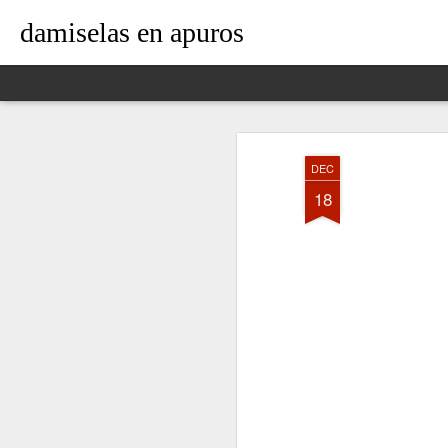
damiselas en apuros
Classic
Flipcard
Magazine
Mosaic
Sidebar
Snapshot
Timeslide
DEC
18