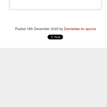
atadura, que no le temió a la polémica.
Posted
18th December 2020
by
Damiselas en apuros