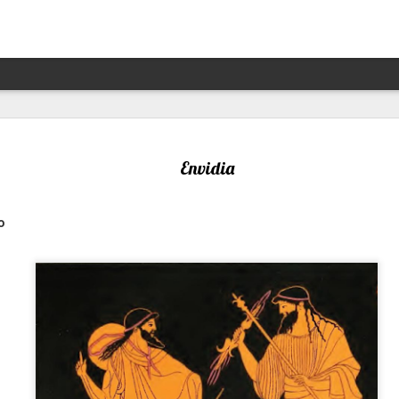
Hannah Arendt y Alejandra 
JAN
13
un afortunado encuentro escé
Envidia
Por Moira Soto
o
"Lo que ha sucedido puede volver a suceder": la premoni
advertencia de la brillante filósofa, politóloga, periodist
Arendt (1906- 1975) resuena con desgraciada vigencia en
21, en estos precisos momentos de amenaza a las dem
de hechos de ilegalidad y crueldad crecientes por parte 
grandes potencias, de gobiernos talibanes, de un avance
de la ultraderecha más reaccionaria, caprichosa y avasal
Arendt, de cuya muerte a los 69 se cumplieron 50 años 
diciembre pasado, fue una pensadora alemana -de origen
original, audaz, a contracorriente, inconformista, libre de