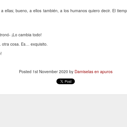
 Ciro Ramón Eyras, 1932-2019
 a ellas; bueno, a ellos también, a los humanos quiero decir. El tiem
trás de la ventana, junto al fuego, mi padre lee.
 pienso en él, lo veo así, leyendo, la cabeza gris detrás del vidrio. Es
tronó- ¡Lo cambia todo!
a visión fugaz, apenas un segundo, la de mi padre, sentado de
paldas, en su casita de fin de semana, en un barrio cerrado de la
.. otra cosa. Es… exquisito.
ona Sur.
!
Al fin sola y, a la vez, tan bien acompañada
AN
13
Por Guadalupe Treibel
Posted
1st November 2020
by
Damiselas en apuros
a soledad implica que, aunque esté sola, estoy con alguien; es decir,
onmigo misma. Significa que soy dos en uno”, apuntó alguna vez la
lósofa fuera de serie Hannah Arendt, y esa frase es la llave que cierra
 recorrido de Enfin seule (“Por fin sola”), libro de la periodista y
odcaster Lauren Bastide que acaba de editarse en Francia con muy
vorable acogida.
Ganando dos verdaderos amores
AN