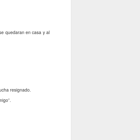
 se quedaran en casa y al
ucha resignado.
migo”.