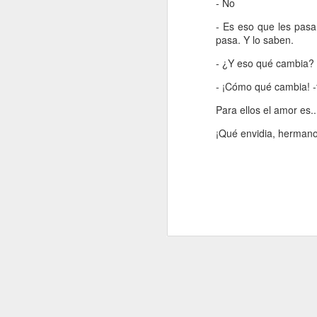
- No
A
- Es eso que les pasa
pasa. Y lo saben.
De
- ¿Y eso qué cambia?
Si
- ¡Cómo qué cambia! -
un
es
Para ellos el amor es.
z
¡Qué envidia, hermano
J
“L
c
fi
el
p
fa
J