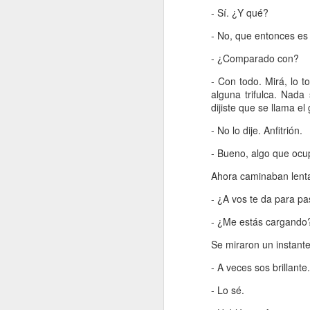
Retorno ilusionado a
- Sí. ¿Y qué?
JAN
Carmen Martín Gaite
13
- No, que entonces es 
Por Cecilia Sorrentino
- ¿Comparado con?
“Una vuelve siempre a los viejos
- Con todo. Mirá, lo 
sitios donde amó la vida”, canta
alguna trifulca. Nad
Chavela. Y aunque su amigo de
dijiste que se llama el
Úbeda la contradiga en otra
canción: “al lugar donde has sido
- No lo dije. Anfitrión.
J
feliz no debieras tratar de volver”,
yo regreso a Nubosidad variable,
- Bueno, algo que ocup
la novela de Carmen Martín Gaite,
veinte años después.
Ahora caminaban lent
L
ni
- ¿A vos te da para pa
Tiene algo de aventura. Quizás no
sa
recupere aquel estado de
- ¿Me estás cargando
deslumbramiento pero también
podrían suscitarse otros nuevos.
Se miraron un instante
Será un reencuentro con mis
marcas y subrayados.
- A veces sos brillante.
J
- Lo sé.