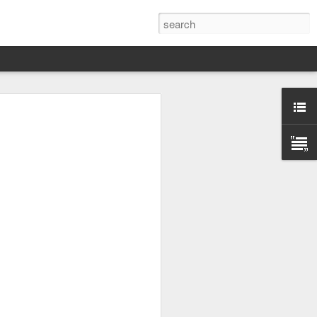
Darín,
nico
toria
a Hannah
 este siglo
ocracias,
de las
 alucinante
ladora.
en
 judío-
 toda