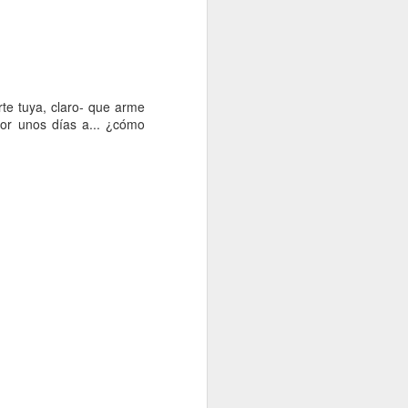
Un cavaliere della patria
JAN
13
Por Sonia Novello
“Ser abofeteado teniendo las
manos atadas detrás de la
rte tuya, claro- que arme
espalda
por unos días a... ¿cómo
es algo que no le deseo a nadie”.
Amadeo Novello. Diario de guerra.
Su primera fuga fue una noche
estrellada. Cuenta que avanzaban
arrastrándose por tierra solo
cuando las nubes tapaban la luna.
Es que esta iluminaba demasiado
el borde de la carretera de
pedregullo llena de barro y de
pozos de la zona de montaña por
la que se desplazaban, bajo el
cielo de Yugoslavia.