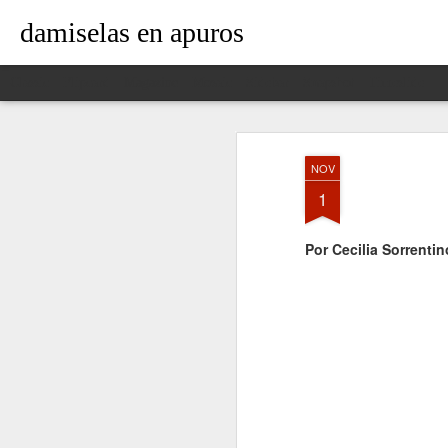
damiselas en apuros
Classic
Flipcard
Magazine
Mosaic
Sidebar
Snapshot
Timeslide
NOV
1
Por Cecilia Sorrentin