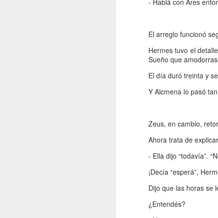
- Hablá con Ares ento
e
pe
e
El arreglo funcionó seg
pe
Hermes tuvo el detall
jo
Sueño que amodorrase
mu
El día duró treinta y s
Y Alcmena lo pasó tan
J
Zeus, en cambio, reto
Na
p
Ahora trata de explic
c
mu
- Ella dijo “todavía”. 
má
ma
¡Decía “esperá”, Herm
co
Dijo que las horas se 
¿Entendés?
J