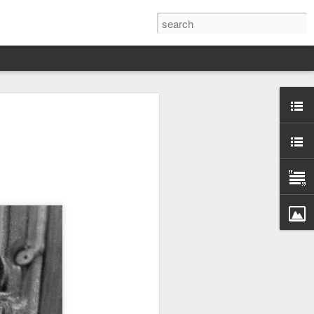
Darín,
nico
toria
a Hannah
 este siglo
ocracias,
de las
 alucinante
ladora.
en
 judío-
 toda