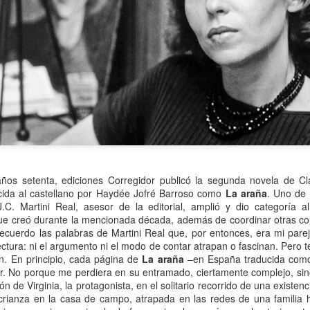
atadura, que no le temió a la polémica.
años setenta, ediciones Corregidor publicó la segunda novela de Cl
cida al castellano por Haydée Jofré Barroso como
La araña
. Uno de 
 J.C. Martini Real, asesor de la editorial, amplió y dio categoría a
ue creó durante la mencionada década, además de coordinar otras cole
Recuerdo las palabras de Martini Real que, por entonces, era mi pareja
lectura: ni el argumento ni el modo de contar atrapan o fascinan. Pero t
ón. En principio, cada página de
La araña
–en España traducida co
ior. No porque me perdiera en su entramado, ciertamente complejo, sin
ión de Virginia, la protagonista, en el solitario recorrido de una exist
rianza en la casa de campo, atrapada en las redes de una familia h