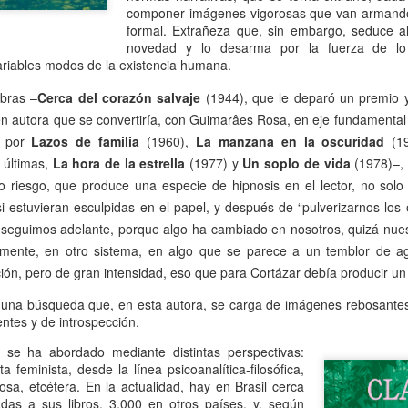
mundo de quienes la siguen queriendo y admirando se detuvo,
componer imágenes vigorosas que van armand
ntre el shock y un enorme desconsuelo. Tan adorable y honesta como
formal. Extrañeza que, sin embargo, seduce al
rsona, tan excelente y angelada como actriz, tan amorosa y atenta
novedad y lo desarma por la fuerza de lo
n su maternidad elegida y conquistada palmo a palmo... Cómo no
variables modos de la existencia humana.
nsar en su queridísimo hijo adoptivo Osqui Ferrero, que resultó,
vencísimo, una notable revelación como actor en Más bello que la
bras –
Cerca del corazón salvaje
(1944), que
le deparó un premio 
erte (2022).
n autora que se convertiría, con Guimarâes Rosa, en eje fundamental d
o por
Lazos de familia
(1960),
La manzana en la oscuridad
(1
 últimas,
La hora de la estrella
(1977) y
Un soplo de vida
(1978)
–
,
Mi Rob Reiner privado
AN
lto riesgo, que produce una especie de hipnosis en el lector, no sol
13
Por Moira Soto
estuvieran esculpidas en el papel, y después de “pulverizarnos los
, seguimos adelante, porque algo ha cambiado en nosotros, quizá nues
rrador de varios cuentos románticos fílmicos para gente adulta,
ersona muy querida en la farándula hollywoodense y más allá,
amente, en otro sistema, en algo que se parece a un temblor de ag
omprometido activista del partido demócrata, Rob Reiner -como es
ión, pero de gran intensidad, eso que para Cortázar debía producir un
y sabido por la difusión que tuvo la noticia- fue víctima de la muerte
s horrible que pudiera tener alguien de sus quilates. Una jugarreta
o, una búsqueda que, en esta autora, se carga de imágenes rebosantes
lvada del destino que, en general -salvo a individuos desalmados
ntes y de introspección.
mo el “presidente” actual de los Estados Unidos-, costó asumir.
 se ha abordado mediante distintas perspectivas:
a feminista, desde la línea psicoanalítica-filosófica,
Mi padre lee
AN
iosa, etcétera. En la actualidad, hay en Brasil cerca
13
adas a sus libros, 3.000 en otros países, y, según
Por María José Eyras