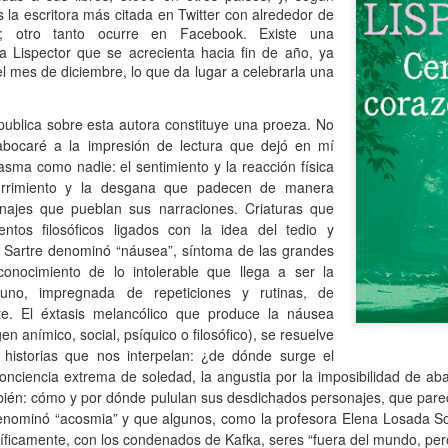
s la escritora más citada en Twitter con alrededor de
as; otro tanto ocurre en Facebook. Existe una
 Ciro Ramón Eyras, 1932-2019
a Lispector que se acrecienta hacia fin de año, ya
l mes de diciembre, lo que da lugar a celebrarla una
trás de la ventana, junto al fuego, mi padre lee.
 pienso en él, lo veo así, leyendo, la cabeza gris detrás del vidrio. Es
publica sobre esta autora constituye una proeza. No
a visión fugaz, apenas un segundo, la de mi padre, sentado de
abocaré a la impresión de lectura que dejó en mí
paldas, en su casita de fin de semana, en un barrio cerrado de la
lasma como nadie:
el sentimiento y la reacción física
ona Sur.
urrimiento y la desgana que padecen de manera
Al fin sola y, a la vez, tan bien acompañada
AN
sonajes que pueblan sus narraciones. Criaturas que
13
Por Guadalupe Treibel
entos filosóficos ligados con la idea del tedio y
e Sartre denominó “náusea”, síntoma de las grandes
a soledad implica que, aunque esté sola, estoy con alguien; es decir,
conocimiento de lo intolerable que llega a ser la
onmigo misma. Significa que soy dos en uno”, apuntó alguna vez la
uno, impregnada de repeticiones y rutinas, de
lósofa fuera de serie Hannah Arendt, y esa frase es la llave que cierra
ante. El éxtasis melancólico que produce la náusea
 recorrido de Enfin seule (“Por fin sola”), libro de la periodista y
n anímico, social, psíquico o filosófico), se resuelve
odcaster Lauren Bastide que acaba de editarse en Francia con muy
 historias que nos interpelan: ¿de dónde surge el
vorable acogida.
 conciencia extrema de soledad, la angustia por la imposibilidad de ab
bién: cómo y por dónde pululan sus desdichados personajes, que parec
nominó “acosmia” y que algunos, como la profesora Elena Losada Sol
Ganando dos verdaderos amores
AN
cíficamente, con los condenados de Kafka, seres “fuera del mundo, per