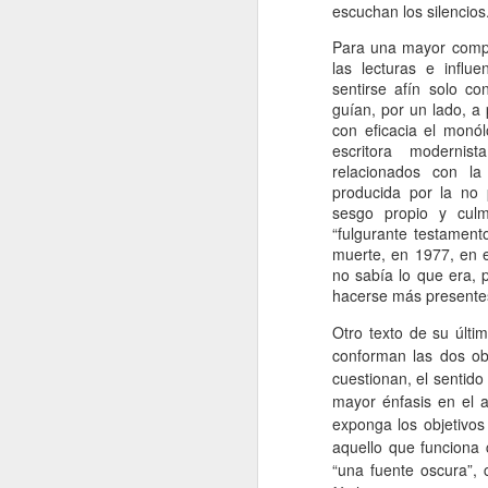
p
escuchan los silencios
Para una mayor compr
1
las lecturas e influe
pa
sentirse afín solo co
ve
guían, por un lado, a
co
con eficacia el monól
Da
escritora moderni
co
relacionados con la
co
producida por la no 
sesgo propio y cu
“fulgurante testamento
J
muerte, en 1977, en 
no sabía lo que era, 
hacerse más presentes
Si
Otro texto de su últ
fo
d
conforman las dos ob
al
cuestionan, el sentido 
co
mayor énfasis en el a
un
exponga los objetivos
aquello que funciona 
“una fuente oscura”