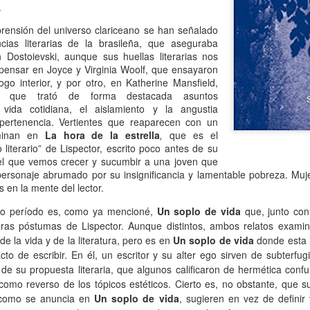
rincipalmente masculina.
.
13
Por Florencia Bendersky
ensión del universo clariceano se han señalado
00 Damiselas. Hemos recorrido un largo camino, muchachas,
ncias literarias de la brasileña, que aseguraba
rafraseando a los varones publicistas de los años 70 con el fin de
n Dostoievski, aunque sus huellas literarias nos
ndernos a las mujeres cigarrillos (y habrían dicho casi cualquier otra
 pensar en Joyce y Virginia Woolf, que ensayaron
sa con tal de inducirnos a comprar otro producto). Pero en el caso de
ogo interior, y por otro, en Katherine Mansfield,
miselas, es real el extenso recorrido de este espacio, con mi casi
sta que trató de forma destacada asuntos
ntinuo acompañamiento dentro del universo literario que se fue
 vida cotidiana, el aislamiento y la angustia
nstruyendo entre sus damiselas firmantes y las/os lectores/as.
pertenencia. Vertientes que reaparecen con un
lminan en
La hora de la estrella
,
que es el
 literario” de Lispector, escrito poco antes de su
Sorpresa y media: Peña desencadenado
AN
el que vemos crecer y sucumbir a una joven que
13
Por M.S.
personaje abrumado por su insignificancia y lamentable pobreza. Muj
 en la mente del lector.
 hay en la actualidad un representante cabal de la cinefilia -ese amour
imo período es, como ya mencioné,
Un soplo de vida
que, junto co
u sin medida por el llamado séptimo arte-, esa persona es, a no
udarlo, Fernando Martín Peña. Alguien que desde muy joven se dedicó
ras póstumas de Lispector. Aunque distintos, ambos relatos examin
 cine como quien entra en religión, cumpliendo una vocación sagrada
de la vida y de la literatura, pero es en
Un soplo de vida
donde esta 
n entrega absoluta desde los 8, cuando recibió de regalo de su padre
cto de escribir. En él, un escritor y su alter ego sirven de subterfu
 proyector de super 8.
 de su propuesta literaria, que algunos calificaron de hermética con
como reverso de los tópicos estéticos. Cierto es, no obstante, que s
, como se anuncia en
Un soplo de vida
, sugieren en vez de definir