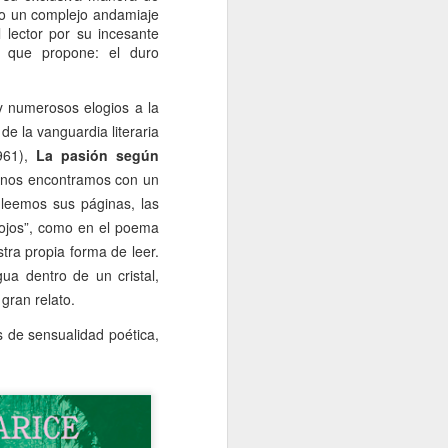
o un complejo andamiaje
 lector por su incesante
 que propone: el duro
y numerosos elogios a la
e la vanguardia literaria
961),
La pasión según
 nos encontramos con un
o leemos sus páginas, las
 ojos”, como en el poema
tra propia forma de leer.
ua dentro de un cristal,
 gran relato.
 de sensualidad poética,