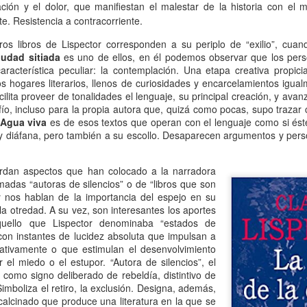
ación y el dolor, que manifiestan el malestar de la historia con el 
13
Por Guadalupe Treibel
. Resistencia a contracorriente.
 entero tarde -por puro despiste- y siento la obligación moral de
ros libros de Lispector corresponden a su periplo de “exilio”, cua
escular el asunto para quienes todavía se rompen el coco buscando la
iudad sitiada
es uno de ellos, en él podemos observar que los pers
rma segura de quedar color canela: el bronceado saludable no existe.
racterística peculiar: la contemplación. Una etapa creativa propic
s un oxímoron, un verso. Resulta que eso que llamamos “colorcito”
os hogares literarios, llenos de curiosidades y encarcelamientos igu
, en términos médicos, la respuesta a un daño: la piel produce
acilita proveer de tonalidades el lenguaje, su principal creación, y ava
elanina para defenderse porque la radiación ya empezó a dañar el
ío, incluso para la propia autora que, quizá como pocas, supo trazar 
DN de sus células.
Agua viva
es de esos textos que operan con el lenguaje como si éste 
y diáfana, pero también a su escollo. Desaparecen argumentos y perso
Volante, hormonas y burocracia
AN
13
Por Mariela Sexer
ordan aspectos que han colocado a la narradora
amadas “autoras de silencios” o de “libros que son
anejar es algo que me enorgullece, creo que lo hago muy bien y
 y nos hablan de la importancia del espejo en su
sfruto mucho la libertad, la independencia y el poder que me da
 la otredad. A su vez, son interesantes los aportes
cerlo.
uello que Lispector denominaba “estados de
 con instantes de lucidez absoluta que impulsan a
mo señalé en la segunda entrega de La inspectora, mi newsletter, es
ativamente o que estimulan el desenvolvimiento
y significativa la diferencia de licencias de conducir otorgadas según
 el miedo o el estupor. “Autora de silencios”, el
 género en Argentina.
 como signo deliberado de rebeldía, distintivo de
Simboliza el retiro, la exclusión. Designa, además,
 Argentina, la conducción continúa siendo una actividad
e calcinado que produce una literatura en la que se
Instructivo para ordenar un costurero
AN