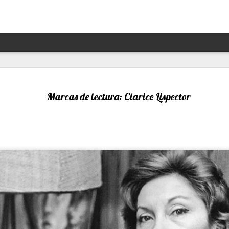
Hannah Arendt y Alejandra 
JAN
13
un afortunado encuentro escé
Marcas de lectura: Clarice Lispector
Por Moira Soto
"Lo que ha sucedido puede volver a suceder": la premoni
advertencia de la brillante filósofa, politóloga, periodist
Arendt (1906- 1975) resuena con desgraciada vigencia en
21, en estos precisos momentos de amenaza a las dem
de hechos de ilegalidad y crueldad crecientes por parte 
grandes potencias, de gobiernos talibanes, de un avance
de la ultraderecha más reaccionaria, caprichosa y avasal
Arendt, de cuya muerte a los 69 se cumplieron 50 años 
diciembre pasado, fue una pensadora alemana -de origen
original, audaz, a contracorriente, inconformista, libre de