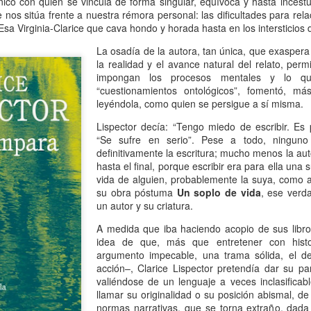
nico con quien se vincula de forma singular, equívoca y hasta incest
Escribir contra toda
Marta Lubos (16/8/1943-
JAN
JAN
 nos sitúa frente a nuestra rémora personal: las dificultades para rel
adversidad (estrepitosa)
27/3/2026): Retrato de
13
13
Esa Virginia-Clarice que cava hondo y horada hasta en los intersticios
una mujer en armonía
Por Teresa Donato
La osadía de la autora, tan única, que exaspera
Hace 10 años, ella fue la "chica
la realidad y el avance natural del relato, per
Cuando estudiaba en la facultad,
de tapa" de Damiselas: una
impongan los procesos mentales y lo 
preparando el examen de
denominación que seguramente le
“cuestionamientos ontológicos”, fomentó, má
etnografía -el más difícil de la
habría dado risa a Marta Lubos,
leyéndola, como quien se persigue a sí misma.
carrera-, hubo un día que, entre
una artista en absoluto pagada de
fichas, fotocopias, libros, café,
sí misma, una persona libre de
Lispector decía: “Tengo miedo de escribir. Es 
Damiselas Nº 1, a modo de editorial
AN
puchos y la Olivetti portátil
toda presunción y más bien
“Se sufre en serio”. Pese a todo, ningun
13
Allá por las postrimerías del año 2012 se publicó la primera
celeste, me dije: “Esto es lo que
renuente a dar entrevistas. Pero
definitivamente la escritura; mucho menos la aut
edición de Damiselas en apuros, precedida del siguiente introito:
quiero hacer toda la vida”.
en esta ocasión,
hasta el final, porque escribir era para ella una 
Mientras estaba leyendo y
afortunadamente, se avino a
vida de alguien, probablemente la suya, como a
o primero que hay que saber es que una damisela no es ni una dama
escribiendo en silencio encerrada
responder, afable y espontánea,
su obra póstuma
Un soplo de vida
, ese verd
 una damita (dicho esto siguiendo las instrucciones de T.S. Eliot para
en mi habitación, las horas no
divertida o apasionada -según el
un autor y su criatura.
ber diferenciar un gato de un perro).
pasaban. Me veo tal cual, como si
tema-, siempre yendo al punto,
estuviera viviéndolo ahora.
sin el menor rodeo. Así, fueron
A medida que iba haciendo acopio de sus libro
apareciendo la pianista, la
idea de que, más que entretener con hist
escultora, la cocinera que brinda
argumento impecable, una trama sólida, el de
una receta.
acción–, Clarice Lispector pretendía dar su pa
valiéndose de un lenguaje a veces inclasificab
Gaby Ferrero (1/7/1961- 20/1/2026)
AN
llamar su originalidad o su posición abismal, de
13
Sus ojos se cerraron -anticipadamente, inesperadamente- y el
normas narrativas, que se torna extraño, dad