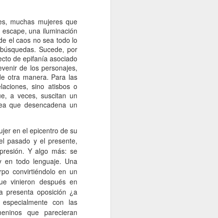
res, muchas mujeres que
 escape, una iluminación
de el caos no sea todo lo
 búsquedas. Sucede, por
ecto de epifanía asociado
venir de los personajes,
de otra manera. Para las
laciones, sino atisbos o
ue, a veces, suscitan un
usea que desencadena un
jer en el epicentro de su
 el pasado y el presente,
presión. Y algo más: se
y en todo lenguaje. Una
rpo convirtiéndolo en un
que vinieron después en
ña presenta oposición ¿a
 especialmente con las
eninos que parecieran