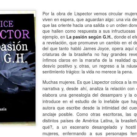
13
Por Caro Alfonso
ace un año, Mona me salvó la vida. Llegué a la casa de mi hermana
Por la obra de Lispector vemos circular muje
espués de manejar muchas horas escuchando la misma lista de
viven en espera, que aguardan algo: una vía de
emas desde que salí de mi casa.
que las oriente hacia una salida o un orden don
que hallen como respuesta a sus infructuosas
ejemplo, en
La pasión según G.H.
, donde el ef
a revelación, que promueve un cambio en el de
del que tanto habló James Joyce, opera aquí 
criaturas de la brasileña no hay grandes reve
ínfimos claros en la maraña de la realidad q
La lectora de la lectora
AN
desvío positivo y, otras, un regreso a la ná
13
Por Cecilia Sorrentino
sentimiento trágico: la vida no merece la pena.
Muchas mujeres. Es que Lispector coloca a la mu
veces, la lectora regresa a libros entrañables que leyó hace tiempo.
narrativa y, desde ahí, analiza la relación con
ta tarde le gustaría volver a Virginia Woolf.
elabora una genealogía del desamparo y la o
introduce
en el estudio de lo inefable que ha
ma un libro al azar y lo abre. Inmediatamente reconoce el cuarto.
autora que escribe desde la intimidad del cue
ecorre algunas líneas…
anclaje posible.
Como otras escritoras, las 
distintos países de América Latina, la brasile
rginia no está en su escritorio. Junto a la ventana, el pequeño sillón
qué?, a un escenario desangelado y hostil
ncentra la última luz que llega del jardín. Virginia lee. Algunas tardes
mujeres, enfermando a sus personajes fem
¿Broncearse? ¡Un quemo!
AN
e, entre el té y la cena.