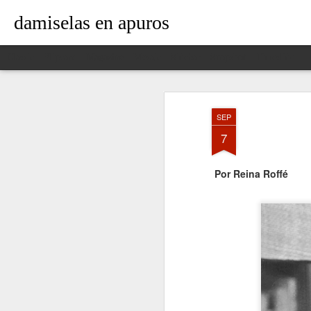
damiselas en apuros
Classic
Flipcard
Magazine
Mosaic
Sidebar
Snapshot
Timeslide
SEP
7
Por Reina Roffé