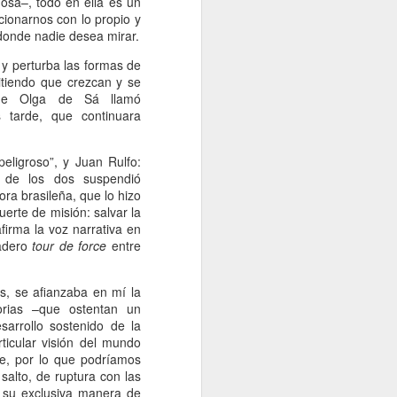
uosa–, todo en ella es un
Un cavaliere della patria
JAN
acionarnos con lo propio y
13
 donde nadie desea mirar.
Por Sonia Novello
 y perturba las formas de
“Ser abofeteado teniendo las
mitiendo que crezcan y se
manos atadas detrás de la
que Olga de Sá llamó
espalda
s tarde, que continuara
es algo que no le deseo a nadie”.
peligroso”, y Juan Rulfo:
Amadeo Novello. Diario de guerra.
o de los dos suspendió
ora brasileña, que lo hizo
Su primera fuga fue una noche
suerte de misión: salvar la
estrellada. Cuenta que avanzaban
firma la voz narrativa en
arrastrándose por tierra solo
adero
tour de force
entre
cuando las nubes tapaban la luna.
Es que esta iluminaba demasiado
el borde de la carretera de
s, se afianzaba en mí la
pedregullo llena de barro y de
orias –que ostentan un
pozos de la zona de montaña por
sarrollo sostenido de la
la que se desplazaban, bajo el
rticular visión del mundo
cielo de Yugoslavia.
le, por lo que podríamos
 salto, de ruptura con las
a su exclusiva manera de