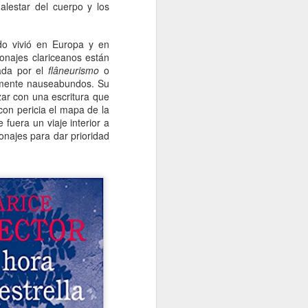
malestar del cuerpo y los
ndo vivió en Europa y en
onajes clariceanos están
iada por el
flâneurismo
o
almente nauseabundos. Su
nzar con una escritura que
con pericia el mapa de la
fuera un viaje interior a
najes para dar prioridad