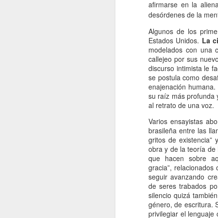
afirmarse en la alien
desórdenes de la mente
Me
Algunos de los prime
d
Estados Unidos.
La c
fo
modelados con una ca
E
callejeo por sus nuev
es
discurso intimista le f
m
se postula como desaf
A
enajenación humana.
su raíz más profunda 
al retrato de una voz.
J
Varios ensayistas ab
brasileña entre las ll
M
gritos de existencia”
di
obra y de la teoría de
ha
que hacen sobre aq
gracia”, relacionados
Co
seguir avanzando cre
mu
de seres trabados por
el
silencio quizá también
género, de escritura. 
En
privilegiar el lenguaj
J