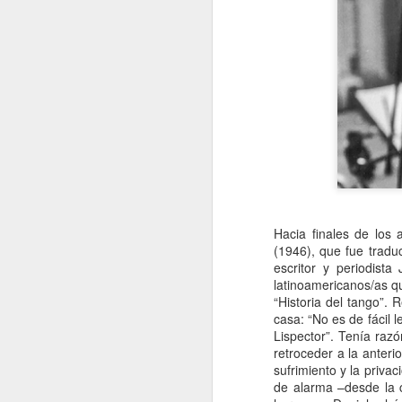
Hacia finales de los 
(1946), que fue tradu
escritor y periodista
latinoamericanos/as q
“Historia del tango”. 
casa: “No es de fácil 
Lispector”. Tenía raz
retroceder a la anter
sufrimiento y la privac
de alarma –desde la c