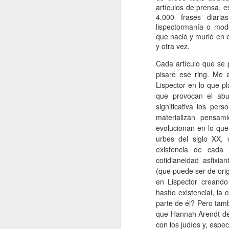
artículos de prensa, e
4.000 frases diari
A
lispectormanía o mod
que nació y murió en e
De
y otra vez.
Si
Cada artículo que se 
un
pisaré ese ring. Me 
es
Lispector en lo que p
z
que provocan el ab
J
significativa los per
materializan pensami
evolucionan en lo qu
“L
urbes del siglo XX, 
c
existencia de cada 
fi
cotidianeidad asfixi
el
(que puede ser de orige
p
en Lispector creando
fa
hastío existencial, la
parte de él? Pero tam
que Hannah Arendt de
J
con los judíos y, espe