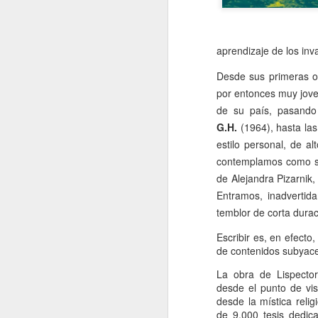
e
pe
e
aprendizaje de los in
pe
jo
Desde sus primeras o
mu
por entonces muy jove
de su país,
pasand
G.H.
(1964), hasta las
J
estilo personal, de a
contemplamos como si 
de Alejandra Pizarnik
Na
p
Entramos, inadvertid
c
temblor de corta durac
mu
má
Escribir es, en efect
ma
de contenidos subyace
co
La obra de Lispector
desde el punto de vist
J
desde la mística relig
de 9.000 tesis dedic