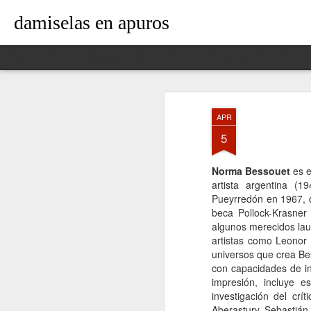
damiselas en apuros
Classic
Flipcard
Magazine
Mosaic
Sidebar
Snapshot
Timeslide
APR
5
Norma Bessouet
es e
artista argentina (19
Pueyrredón en 1967, q
beca Pollock-Krasner
algunos merecidos lau
artistas como Leonor 
universos que crea Be
con capacidades de in
impresión, incluye e
investigación del crí
Aberastury, Sebastián