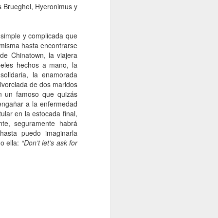
s Brueghel, Hyeronimus y
 simple y complicada que
 misma hasta encontrarse
e Chinatown, la viajera
apeles hechos a mano, la
solidaria, la enamorada
ivorciada de dos maridos
on un famoso que quizás
 engañar a la enfermedad
lar en la estocada final,
nte, seguramente habrá
 hasta puedo imaginarla
o ella:
“Don’t let’s ask for