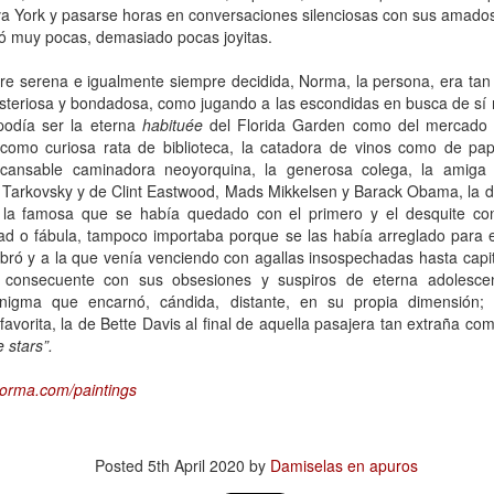
a York y pasarse horas en conversaciones silenciosas con sus amado
tó muy pocas, demasiado pocas joyitas.
 Ciro Ramón Eyras, 1932-2019
pre serena e igualmente siempre decidida, Norma, la persona, era tan
trás de la ventana, junto al fuego, mi padre lee.
misteriosa y bondadosa, como jugando a las escondidas en busca de sí
 pienso en él, lo veo así, leyendo, la cabeza gris detrás del vidrio. Es
podía ser la eterna
habituée
del Florida Garden como del mercado d
a visión fugaz, apenas un segundo, la de mi padre, sentado de
ia como curiosa rata de biblioteca, la catadora de vinos como de p
paldas, en su casita de fin de semana, en un barrio cerrado de la
 incansable caminadora neoyorquina, la generosa colega, la amiga 
ona Sur.
Tarkovsky y de Clint Eastwood, Mads Mikkelsen y Barack Obama, la d
 la famosa que se había quedado con el primero y el desquite c
Al fin sola y, a la vez, tan bien acompañada
AN
erdad o fábula, tampoco importaba porque se las había arreglado para
13
Por Guadalupe Treibel
ró y a la que venía venciendo con agallas insospechadas hasta capitu
consecuente con sus obsesiones y suspiros de eterna adolesce
a soledad implica que, aunque esté sola, estoy con alguien; es decir,
enigma que encarnó, cándida, distante, en su propia dimensión;
onmigo misma. Significa que soy dos en uno”, apuntó alguna vez la
vorita, la de Bette Davis al final de aquella pasajera tan extraña com
lósofa fuera de serie Hannah Arendt, y esa frase es la llave que cierra
 stars”.
 recorrido de Enfin seule (“Por fin sola”), libro de la periodista y
odcaster Lauren Bastide que acaba de editarse en Francia con muy
norma.com/paintings
vorable acogida.
Posted
5th April 2020
by
Damiselas en apuros
Ganando dos verdaderos amores
AN