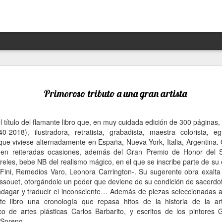
Hannah Arendt y Alejandra 
JAN
13
un afortunado encuentro escé
Primoroso tributo a una gran artista
Por Moira Soto
l título del flamante libro que, en muy cuidada edición de 300 páginas,
"Lo que ha sucedido puede volver a suceder": la premoni
40-2018), ilustradora, retratista, grabadista, maestra colorista, e
advertencia de la brillante filósofa, politóloga, periodist
ue viviese alternadamente en España, Nueva York, Italia, Argentina.
Arendt (1906- 1975) resuena con desgraciada vigencia en
 en reiteradas ocasiones, además del Gran Premio de Honor del Sa
21, en estos precisos momentos de amenaza a las dem
reles, bebe NB del realismo mágico, en el que se inscribe parte de su
de hechos de ilegalidad y crueldad crecientes por parte 
Fini, Remedios Varo, Leonora Carrington-. Su sugerente obra exalta e
grandes potencias, de gobiernos talibanes, de un avance
ssouet, otorgándole un poder que deviene de su condición de sacerdot
de la ultraderecha más reaccionaria, caprichosa y avasal
dagar y traducir el inconsciente… Además de piezas seleccionadas a 
ste libro una cronología que repasa hitos de la historia de la ar
Arendt, de cuya muerte a los 69 se cumplieron 50 años 
tico de artes plásticas Carlos Barbarito, y escritos de los pintores
diciembre pasado, fue una pensadora alemana -de origen
 Spreng.
original, audaz, a contracorriente, inconformista, libre de