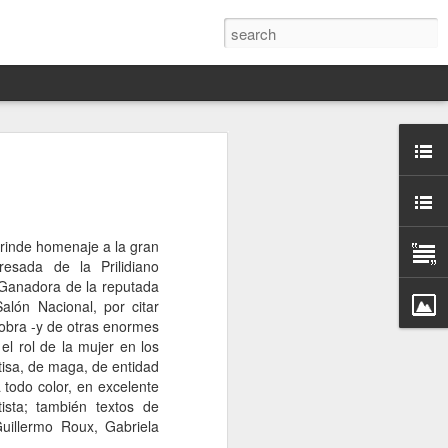
Darín,
nico
 rinde homenaje a la gran
toria
gresada de la Prilidiano
a Hannah
 Ganadora de la reputada
 este siglo
lón Nacional, por citar
ocracias,
 obra -y de otras enormes
de las
l rol de la mujer en los
 alucinante
isa, de maga, de entidad
ladora.
todo color, en excelente
tista; también textos de
en
 Guillermo Roux, Gabriela
 judío-
 toda