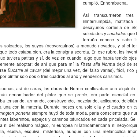
cumplió. Enhorabuena.
Escribir contra toda
Marta Lubos (16/8/1943-
JAN
JAN
adversidad (estrepitosa)
27/3/2026): Retrato de
13
13
Así transcurrieron tre
una mujer en armonía
Por Teresa Donato
ininterrumpida, matizada
Hace 10 años, ella fue la "chica
desayunos cortesía de Sk
Cuando estudiaba en la facultad,
de tapa" de Damiselas: una
soledades y
saudades
que t
preparando el examen de
denominación que seguramente le
terruño conoce y sabe in
etnografía -el más difícil de la
habría dado risa a Marta Lubos,
 soleados, los suyos (neoyorquinos) a menudo nevados, y si el tem
carrera-, hubo un día que, entre
una artista en absoluto pagada de
que todo estaba bien, era la consigna secreta. En ese rubro, los inve
fichas, fotocopias, libros, café,
sí misma, una persona libre de
Damiselas Nº 1, a modo de editorial
AN
e tuviera patitas y sí, de vez en cuando, algo que había tenido ojos
puchos y la Olivetti portátil
toda presunción y más bien
13
emente adoptar; de ahí que para mí la
Pasta alla Norma
dejó de ser
Allá por las postrimerías del año 2012 se publicó la primera
celeste, me dije: “Esto es lo que
renuente a dar entrevistas. Pero
erse
edición de Damiselas en apuros, precedida del siguiente introito:
Bucatini al caviar
(del mejor una vez, del falso varias), fácil, ric
quiero hacer toda la vida”.
en esta ocasión,
or pintar solo dos o tres cuadros al año y venderlos carísimos.
Mientras estaba leyendo y
afortunadamente, se avino a
o primero que hay que saber es que una damisela no es ni una dama
escribiendo en silencio encerrada
responder, afable y espontánea,
 una damita (dicho esto siguiendo las instrucciones de T.S. Eliot para
buenas, así de caras, las obras de Norma conllevaban una alquimia c
en mi habitación, las horas no
divertida o apasionada -según el
ber diferenciar un gato de un perro).
pasaban. Me veo tal cual, como si
n denominador del pintor que se precie, era parte esencial en la
tema-, siempre yendo al punto,
estuviera viviéndolo ahora.
sin el menor rodeo. Así, fueron
ba tensando, armando, construyendo, mezclando, aplicando, deleitá
apareciendo la pianista, la
 una con la materia. Durante meses era solo ella y el cuadro en cu
escultora, la cocinera que brinda
rington porteña
siempre huyó de toda moda, paria consciente que nunc
una receta.
es laberintos, espejos y caminos bifurcados en cada pincelada. Se hace
sta ni del realismo mágico, ni europea ni latinoamericana ni neoyorqui
Gaby Ferrero (1/7/1961- 20/1/2026)
AN
a, elusiva, esquiva, misteriosa, aunque con una melancólica impr
13
Sus ojos se cerraron -anticipadamente, inesperadamente- y el