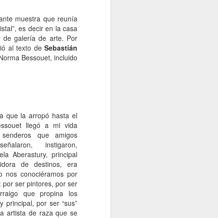
tante muestra que reunía
stal”, es decir en la casa
 de galería de arte. Por
ó al texto de
Sebastián
 Norma Bessouet, incluido
 que la arropó hasta el
essouet llegó a mi vida
 senderos que amigos
ñalaron, instigaron,
la Aberastury, principal
idora de destinos, era
o nos conociéramos por
 por ser pintores, por ser
rraigo que propina los
 principal, por ser “sus”
a artista de raza que se