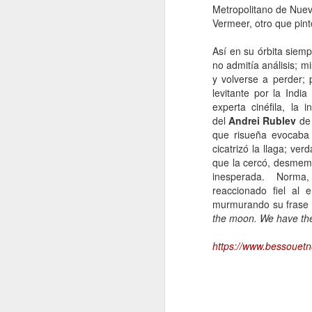
Metropolitano de Nuev
Vermeer, otro que pin
A
Así en su órbita siem
De
no admitía análisis; 
Si
y volverse a perder; 
un
levitante por la Ind
es
experta cinéfila, la
z
del
Andrei Rublev
de 
que risueña evocaba
J
cicatrizó la llaga; v
que la cercó, desmemb
inesperada. Norma, 
“L
reaccionado fiel al 
c
murmurando su frase fa
fi
the moon. We have the
el
p
https://www.bessouet
fa
J