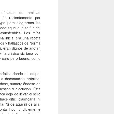
Un cavaliere della patria
JAN
13
Por Sonia Novello
s décadas de amistad
 más recientemente por
“Ser abofeteado teniendo las
ype para alegrarnos las
manos atadas detrás de la
odo aquel que se fue del
espalda
transferibles. Los míos
a inicial era una receta
es algo que no le deseo a nadie”.
ntos y hallazgos de Norma
), eran dignos de anotar,
Amadeo Novello. Diario de guerra.
 la clásica siciliana con
o y caro pero bueno, como
Su primera fuga fue una noche
estrellada. Cuenta que avanzaban
arrastrándose por tierra solo
cuando las nubes tapaban la luna.
ríptica donde el tiempo,
Es que esta iluminaba demasiado
 decantación artística.
el borde de la carretera de
ndose, sumergiéndose en
pedregullo llena de barro y de
estión y ejecución. Esta
pozos de la zona de montaña por
a dejó de llevar el sello
la que se desplazaban, bajo el
 difícil clasificarla, ni
cielo de Yugoslavia.
na. Ni de aquí ni de allá.
onta inconfundiblemente