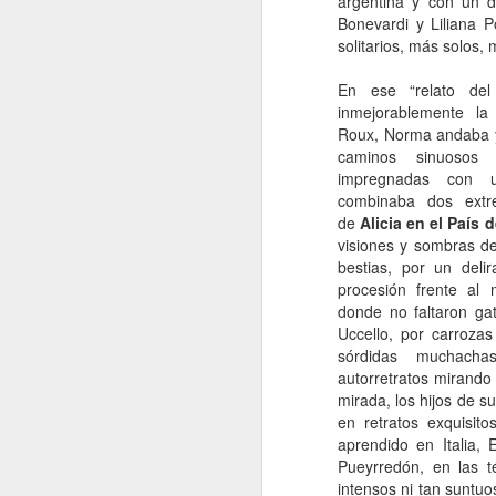
argentina y con un d
Bonevardi y Liliana 
e
solitarios, más solos,
pe
e
En ese “relato de
pe
inmejorablemente la
jo
Roux, Norma andaba y
mu
caminos sinuosos 
impregnadas con u
combinaba dos extr
J
de
Alicia en el País 
visiones y sombras d
bestias, por un deli
Na
procesión frente al 
p
donde no faltaron gat
c
Uccello, por carroza
mu
sórdidas muchacha
má
autorretratos mirando 
ma
mirada, los hijos de s
co
en retratos exquisit
aprendido en Italia,
Pueyrredón, en las t
J
intensos ni tan suntuo