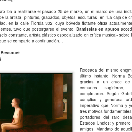
atadura, que no le temió a la polémica.
ibro iba a realizarse el pasado 25 de marzo, en el marco de una inci
 la artista -pinturas, grabados, objetos, esculturas- en “La caja de cri
ad, en la calle Florida 302, cuya bóveda flotante oficia actualmente
entes, tuvo que postergarse el evento.
Damiselas en apuros
accedi
elo constante, artista plástico especializado en crítica musical- sobre
 que se comparte a continuación…
a Bessouet
g
Rodeada del mismo enigma
último instante, Norma B
gracias a un cruce de
comunes sugirieron, se
complotaron. Según Gabrie
cómplice y generosa urd
imperativo que Norma y y
tres motivos fundamentales:
portadores del raro desa
Estados Unidos; y primero y
amigos. Mandato de aquell