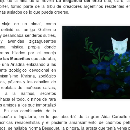
ejo de la niña de la novela
La elegancia del erizo
que, claro, l
mundo de quienes la siguen queriendo y admirando se detuvo,
Porter, formó parte de la tribu de creadores argentinos residentes
ntre el shock y un enorme desconsuelo. Tan adorable y honesta como
 más aislados de lo que pueda creerse.
rsona, tan excelente y angelada como actriz, tan amorosa y atenta
n su maternidad elegida y conquistada palmo a palmo... Cómo no
l viaje de un alma”, como
nsar en su queridísimo hijo adoptivo Osqui Ferrero, que resultó,
 definió su amigo Guillermo
vencísimo, una notable revelación como actor en Más bello que la
 desandaba senderos sutiles,
erte (2022).
y avenidas zigzagueantes
na mística propia donde
emos hilados por el conejo
Mi Rob Reiner privado
AN
de las Maravillas
que adoraba,
13
Por Moira Soto
e una Ariadna enlazando a las
rante zoológico devocional en
rrador de varios cuentos románticos fílmicos para gente adulta,
mismísimo Khrisna, zoológico
ersona muy querida en la farándula hollywoodense y más allá,
os, pájaros y los caballos de
omprometido activista del partido demócrata, Rob Reiner -como es
s repletas de muñecas calvas,
y sabido por la difusión que tuvo la noticia- fue víctima de la muerte
s á la Balthus, secretos
s horrible que pudiera tener alguien de sus quilates. Una jugarreta
hacia el todo, o niños de rara
lvada del destino que, en general -salvo a individuos desalmados
us amigos a los que inmortalizó
mo el “presidente” actual de los Estados Unidos-, costó asumir.
os. En esa combinación de lo
 España e Inglaterra, en lo que absorbió de la gran Aída Carballo 
écnicas renacentistas y el paciente amansamiento de cadmios peli
Mi padre lee
AN
sos, se hallaba Norma Bessouet, la pintora, la artista que tenía venia
13
Por María José Eyras