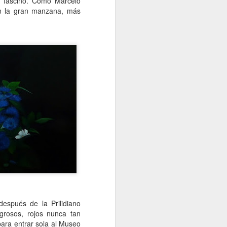
a fascinó. Como Marcelo
 en la gran manzana, más
después de la Prilidiano
grosos, rojos nunca tan
 para entrar sola al Museo