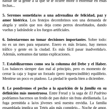
hablar de la gente a la que se le ocurre morir o enfermar en estas
fechas...
5. Seremos sometida/os a una adrenalina de felicidad, paz y
amor histérica
. Los festejos decembrinos son una demanda de
alegría y unión que nos deja como perros desorbitados, dando
vueltas y ladrándole a los fuegos artificiales.
6. Intentaremos no tomar decisiones importantes
. Sobre todo:
no es un mes para separarse. Enero es más liviano, hay menos
tráfico y gente en la ciudad. Es más fácil pasar inadvertida/o.
Además, sorteamos dar tantas explicaciones.
7. Estabilizaremos como sea la columna del Debe y el Haber.
Los balances siempre dan mal al principio, pero es momento de
cerrar la caja y lograr un forzado (pero imprescindible) equilibrio.
Mentirse un poco es piadoso. La piedad le queda bien a diciembre.
8. Le pondremos el pecho a la aparición de la
familia
en su
definición más monstruosa
. Entre Freud y la saga de
El Padrino
podríamos hacernos un festín de pan dulce sin fruta abrillantada. La
fuga permitida a la/os jóvenes será nuestra envidia. La familia
ensamblada implica un
Tetris
aún más complejo... Noche de amor,