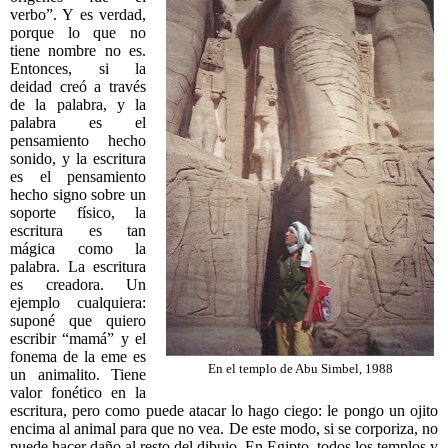
verbo”. Y es verdad,
porque lo que no
tiene nombre no es.
Entonces, si la
deidad creó a través
de la palabra, y la
palabra es el
pensamiento hecho
sonido, y la escritura
es el pensamiento
hecho signo sobre un
soporte físico, la
escritura es tan
mágica como la
palabra. La escritura
es creadora. Un
ejemplo cualquiera:
suponé que quiero
escribir “mamá” y el
fonema de la eme es
En el templo de Abu Simbel, 1988
un animalito. Tiene
valor fonético en la
escritura, pero como puede atacar lo hago ciego: le pongo un ojito
encima al animal para que no vea. De este modo, si se corporiza, no
puede hacer daño al resto del dibujo. En Egipto, todos los templos y