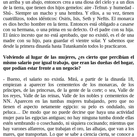
un arriba y un abajo, entonces crea a una diosa del cielo y a un dios
de la tierra, que tienen dos hijos gemelos: aire -Tefnut- y humedad -
Shú-. Siempre un macho y una hembra. Y ellos, a su vez, tienen
cuatrillizos, todos idénticos: Osiris, Isis, Seth y Neftis. El monarca
es dios hecho hombre en la tierra. Entonces está obligado a casarse
con su hermana, o una prima en su defecto. O el padre con su hija.
El único incesto que no está aprobado, que no existió, es el de una
madre con su hijo, para guardar el vientre solar. Y sabemos que
desde la primera dinastía hasta Tutankamón todos lo practicaron.
Volviendo al lugar de las mujeres, ¿es cierto que percibían el
mismo salario por igual trabajo, que eran las dueñas del hogar,
que podían estar frente a un negocio?
- Bueno, el salario no existía. Mirá, a partir de la dinastía 18,
empiezan a aparecer los cementerios de los monarcas, de los
príncipes, de las princesas, de la gente de la corte; o sea, Valle de
los reyes, Valle de las reinas, Valle de los nobles y cementerios de
NN. Aparecen en las tumbas mujeres trabajando, pero que no
tienen el aspecto netamente egipcio: su pelo es ondulado, sin
peluca… De modo que no puede decirse que haya una actividad
mujer para las egipcias antiguas; no hay ninguna tumba donde ellas
estén sembrando o cosechando, ni siquiera cocinando; mientras que
hay varones alfareros, que trabajan el oro, las alhajas, que van a los
mares, que transportan. Lo que se sabe a ciencia cierta, se conoce a