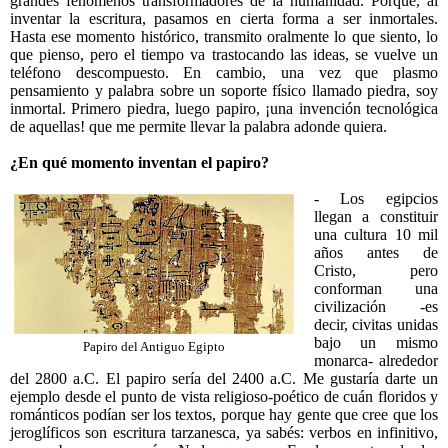
grandes fenómenos transformadores de la humanidad. Porque, al
inventar la escritura, pasamos en cierta forma a ser inmortales.
Hasta ese momento histórico, transmito oralmente lo que siento, lo
que pienso, pero el tiempo va trastocando las ideas, se vuelve un
teléfono descompuesto. En cambio, una vez que plasmo
pensamiento y palabra sobre un soporte físico llamado piedra, soy
inmortal. Primero piedra, luego papiro, ¡una invención tecnológica
de aquellas! que me permite llevar la palabra adonde quiera.
¿En qué momento inventan el papiro?
- Los egipcios
llegan a constituir
una cultura 10 mil
años antes de
Cristo, pero
conforman una
civilización -es
decir, civitas unidas
bajo un mismo
Papiro del Antiguo Egipto
monarca- alrededor
del 2800 a.C. El papiro sería del 2400 a.C. Me gustaría darte un
ejemplo desde el punto de vista religioso-poético de cuán floridos y
románticos podían ser los textos, porque hay gente que cree que los
jeroglíficos son escritura tarzanesca, ya sabés: verbos en infinitivo,