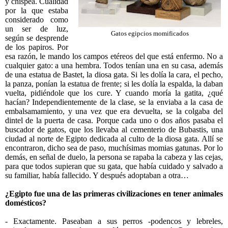
y chispea. Cualidad
por la que estaba
considerado como
un ser de luz,
Gatos egipcios momificados
según se desprende
de los papiros. Por
esa razón, le mando los campos etéreos del que está enfermo. No a
cualquier gato: a una hembra. Todos tenían una en su casa, además
de una estatua de Bastet, la diosa gata. Si les dolía la cara, el pecho,
la panza, ponían la estatua de frente; si les dolía la espalda, la daban
vuelta, pidiéndole que los cure. Y cuando moría la gatita, ¿qué
hacían? Independientemente de la clase, se la enviaba a la casa de
embalsamamiento, y una vez que era devuelta, se la colgaba del
dintel de la puerta de casa. Porque cada uno o dos años pasaba el
buscador de gatos, que los llevaba al cementerio de Bubastis, una
ciudad al norte de Egipto dedicada al culto de la diosa gata. Allí se
encontraron, dicho sea de paso, muchísimas momias gatunas. Por lo
demás, en señal de duelo, la persona se rapaba la cabeza y las cejas,
para que todos supieran que su gata, que había cuidado y salvado a
su familiar, había fallecido. Y después adoptaban a otra…
¿Egipto fue una de las primeras civilizaciones en tener animales
domésticos?
- Exactamente. Paseaban a sus perros -podencos y lebreles,