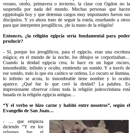
verano, otoño, primavera o invierno, la clase con Ogdon no la
suspendía por nada del mundo. Muchas personas que hacen
egiptología hoy y que detentan cargos muy importantes fueron sus
discípulos. Y yo ahora trato de seguir la estela, enseñando a otros
para que interpreten jeroglíficos, ¡de la mano de la religión!
Entonces, ¿la religión egipcia sería fundamental para poder
producir?
- Sí, porque los jeroglíficos, para el egipcio, eran una escritura
mágica; en el mundo de la noche, los dibujos se corporizaban…
Cuando la deidad egipcia crea, lo hace en un lugar oscuro,
innombrable, infinito y oculto, emitiendo un sonido. Y a través de
ese sonido, todo lo que era caótico se ordena. Lo oscuro se ilumina,
lo infinito se acota, lo innombrable tiene nombre y lo oculto
aparece. ¿Qué fue lo que creó la deidad? La palabra. Es
impresionante observar cómo toda la religión judeocristiana está
basada en la religión egipcia antigua…
“Y el verbo se hizo carne y habitó entre nosotros”, según el
Evangelio de San Juan…
- … que empieza
diciendo “Y en los
orígenes fue el