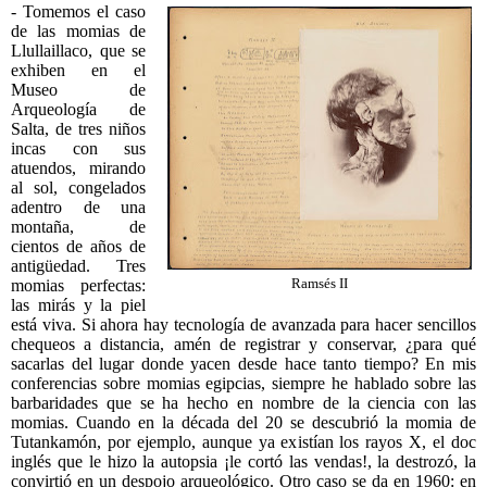
- Tomemos el caso
de las momias de
Llullaillaco, que se
exhiben en el
Museo de
Arqueología de
Salta, de tres niños
incas con sus
atuendos, mirando
al sol, congelados
adentro de una
montaña, de
cientos de años de
antigüedad. Tres
momias perfectas:
Ramsés II
las mirás y la piel
está viva. Si ahora hay tecnología de avanzada para hacer sencillos
chequeos a distancia, amén de registrar y conservar, ¿para qué
sacarlas del lugar donde yacen desde hace tanto tiempo? En mis
conferencias sobre momias egipcias, siempre he hablado sobre las
barbaridades que se ha hecho en nombre de la ciencia con las
momias. Cuando en la década del 20 se descubrió la momia de
Tutankamón, por ejemplo, aunque ya existían los rayos X, el doc
inglés que le hizo la autopsia ¡le cortó las vendas!, la destrozó, la
convirtió en un despojo arqueológico. Otro caso se da en 1960: en