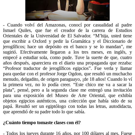
- Cuando volví del Amazonas, conocí por casualidad al padre
Ismael Quiles, que fue el creador de la carrera de Estudios
Orientales de la Universidad de El Salvador. “M’hija, usted tiene
que escribir a Oxford y pedir la Gramática y el Diccionario de
jeroglíficos; hace un depósito en el banco y se lo mandan”, me
sugirió. Efectivamente llegaron a los tres meses, en inglés, y
empecé a estudiar sola, como pude. Tuve la suerte de que, cuatro
años después, apareciera en el diario una propaganda que rezaba:
“Profesor traductor de jeroglíficos egipcios”. Fue verla y llamar
para quedar con el profesor Jorge Ogdon, que resultó un muchacho
menudo, delgadito, de origen paraguayo, ¡de 18 años! Cuando lo ví
la primera vez, no lo podía creer. “Este chico me va a sacar la
plata”, pensé, pero a la segunda clase me entregó una invitación
para una exposición del Museo de Arte Oriental, que exhibía
objetos egipcios auténticos, una colección que había sido de su
papá. Resultó ser un egiptólogo con todas las letras, autodidacta,
que aprendió de su padre todo lo que sabía.
¿Cuánto tiempo tomaste clases con él?
- Todos los jueves durante 16 años, por 100 dólares al mes. Fuese