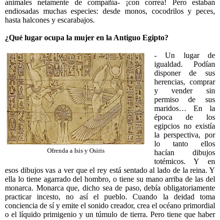
animales netamente de compañía- ¡con correa! Pero estaban
endiosadas muchas especies: desde monos, cocodrilos y peces,
hasta halcones y escarabajos.
¿Qué lugar ocupa la mujer en la Antiguo Egipto?
- Un lugar de
igualdad. Podían
disponer de sus
herencias, comprar
y vender sin
permiso de sus
maridos… En la
época de los
egipcios no existía
la perspectiva, por
lo tanto ellos
Ofrenda a Isis y Osiris
hacían dibujos
totémicos. Y en
esos dibujos vas a ver que el rey está sentado al lado de la reina. Y
ella lo tiene agarrado del hombro, o tiene su mano arriba de las del
monarca. Monarca que, dicho sea de paso, debía obligatoriamente
practicar incesto, no así el pueblo. Cuando la deidad toma
conciencia de sí y emite el sonido creador, crea el océano primordial
o el líquido primigenio y un túmulo de tierra. Pero tiene que haber