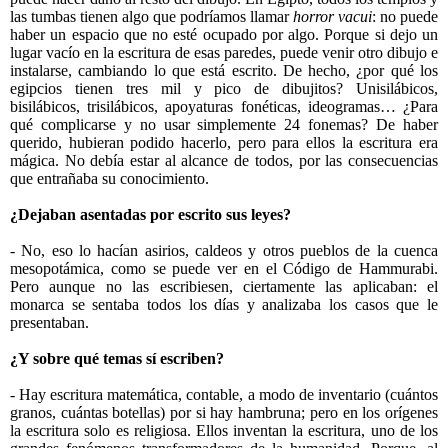
las tumbas tienen algo que podríamos llamar
horror vacui
: no puede
haber un espacio que no esté ocupado por algo. Porque si dejo un
lugar vacío en la escritura de esas paredes, puede venir otro dibujo e
instalarse, cambiando lo que está escrito. De hecho, ¿por qué los
egipcios tienen tres mil y pico de dibujitos? Unisilábicos,
bisilábicos, trisilábicos, apoyaturas fonéticas, ideogramas… ¿Para
qué complicarse y no usar simplemente 24 fonemas? De haber
querido, hubieran podido hacerlo, pero para ellos la escritura era
mágica. No debía estar al alcance de todos, por las consecuencias
que entrañaba su conocimiento.
¿Dejaban asentadas por escrito sus leyes?
- No, eso lo hacían asirios, caldeos y otros pueblos de la cuenca
mesopotámica, como se puede ver en el Código de Hammurabi.
Pero aunque no las escribiesen, ciertamente las aplicaban: el
monarca se sentaba todos los días y analizaba los casos que le
presentaban.
¿Y sobre qué temas sí escriben?
- Hay escritura matemática, contable, a modo de inventario (cuántos
granos, cuántas botellas) por si hay hambruna; pero en los orígenes
la escritura solo es religiosa. Ellos inventan la escritura, uno de los