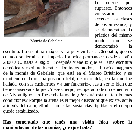
la muerte, por
supuesto. Entonces
empezaron a
acceder las clases
de los artesanos, y
se democratizó la
práctica del mismo
modo que se
Momia de Gebelein
democratizó la
escritura. La escritura mágica va a pervivir hasta Cleopatra, que es
cuando se termina el Imperio Egipcio; permanece desde el año
2800 a.C. hasta el siglo 1; después viene lo que se llama escritura
demótica y escritura hierática. De todos modos, si buscás imágenes
de la momia de Gebelein -que está en el Museo Británico y se
mantiene en la misma posición fetal, de redondela, en la que fue
hallada, con sus cacharritos y ajuar funerario-, vas a ver lo bien que
tiene conservada la piel. Y ese cuerpo, recuperado de un cementerio
de NN antiguo, no fue embalsamado ¿Por qué está en tan buenas
condiciones? Porque la arena es el mejor disecador que existe, actúa
a través del calor, elimina todas las sustancias liquidas y el cuerpo
queda estabilizado.
Has comentado que tenés una visión ética sobre la
manipulación de las momias, ¿de qué trata?