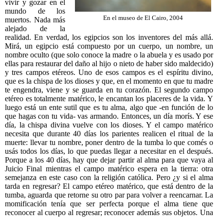
vivir y gozar en el
mundo de los
En el museo de El Cairo, 2004
muertos. Nada más
alejado de la
realidad. En verdad, los egipcios son los inventores del más allá.
Mirá, un egipcio está compuesto por un cuerpo, un nombre, un
nombre oculto (que solo conoce la madre o la abuela y es usado por
ellas para restaurar del daño al hijo o nieto de haber sido maldecido)
y tres campos etéreos. Uno de esos campos es el espíritu divino,
que es la chispa de los dioses y que, en el momento en que tu madre
te engendra, viene y se guarda en tu corazón. El segundo campo
etéreo es totalmente matérico, le encantan los placeres de la vida. Y
luego está un ente sutil que es tu alma, algo que -en función de lo
que hagas con tu vida- vas armando. Entonces, un día morís. Y ese
día, la chispa divina vuelve con los dioses. Y el campo matérico
necesita que durante 40 días los parientes realicen el ritual de la
muerte: llevar tu nombre, poner dentro de la tumba lo que comés o
usás todos los días, lo que puedas llegar a necesitar en el después.
Porque a los 40 días, hay que dejar partir al alma para que vaya al
Juicio Final mientras el campo matérico espera en la tierra: otra
semejanza en este caso con la religión católica. Pero ¿y si el alma
tarda en regresar? El campo etéreo matérico, que está dentro de la
tumba, aguarda que retorne su otro par para volver a reencarnar. La
momificación tenía que ser perfecta porque el alma tiene que
reconocer al cuerpo al regresar; reconocer además sus objetos. Una