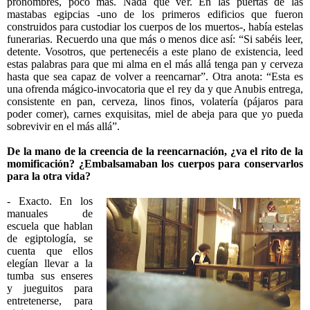
pronombres, poco más. Nada que ver. En las puertas de las
mastabas egipcias -uno de los primeros edificios que fueron
construidos para custodiar los cuerpos de los muertos-, había estelas
funerarias. Recuerdo una que más o menos dice así: “Si sabéis leer,
detente. Vosotros, que pertenecéis a este plano de existencia, leed
estas palabras para que mi alma en el más allá tenga pan y cerveza
hasta que sea capaz de volver a reencarnar”. Otra anota: “Esta es
una ofrenda mágico-invocatoria que el rey da y que Anubis entrega,
consistente en pan, cerveza, linos finos, volatería (pájaros para
poder comer), carnes exquisitas, miel de abeja para que yo pueda
sobrevivir en el más allá”.
De la mano de la creencia de la reencarnación, ¿va el rito de la
momificación? ¿Embalsamaban los cuerpos para conservarlos
para la otra vida?
- Exacto. En los
manuales de
escuela que hablan
de egiptología, se
cuenta que ellos
elegían llevar a la
tumba sus enseres
y jueguitos para
entretenerse, para