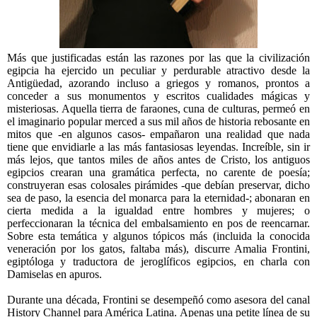
Más que justificadas están las razones por las que la civilización
egipcia ha ejercido un peculiar y perdurable atractivo desde la
Antigüedad, azorando incluso a griegos y romanos, prontos a
conceder a sus monumentos y escritos cualidades mágicas y
misteriosas. Aquella tierra de faraones, cuna de culturas, permeó en
el imaginario popular merced a sus mil años de historia rebosante en
mitos que -en algunos casos- empañaron una realidad que nada
tiene que envidiarle a las más fantasiosas leyendas. Increíble, sin ir
más lejos, que tantos miles de años antes de Cristo, los antiguos
egipcios crearan una gramática perfecta, no carente de poesía;
construyeran esas colosales pirámides -que debían preservar, dicho
sea de paso, la esencia del monarca para la eternidad-; abonaran en
cierta medida a la igualdad entre hombres y mujeres; o
perfeccionaran la técnica del embalsamiento en pos de reencarnar.
Sobre esta temática y algunos tópicos más (incluida la conocida
veneración por los gatos, faltaba más), discurre Amalia Frontini,
egiptóloga y traductora de jeroglíficos egipcios, en charla con
Damiselas en apuros.
Durante una década, Frontini se desempeñó como asesora del canal
History Channel para América Latina. Apenas una petite línea de su