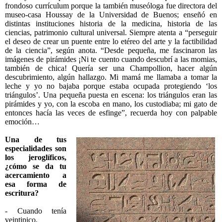
frondoso currículum porque la también museóloga fue directora del
museo-casa Houssay de la Universidad de Buenos; enseñó en
distintas instituciones historia de la medicina, historia de las
ciencias, patrimonio cultural universal. Siempre atenta a “perseguir
el deseo de crear un puente entre lo etéreo del arte y la factibilidad
de la ciencia”, según anota. “Desde pequeña, me fascinaron las
imágenes de pirámides ¡Ni te cuento cuando descubrí a las momias,
también de chica! Quería ser una Champollion, hacer algún
descubrimiento, algún hallazgo. Mi mamá me llamaba a tomar la
leche y yo no bajaba porque estaba ocupada protegiendo ‘los
triángulos’. Una pequeña puesta en escena: los triángulos eran las
pirámides y yo, con la escoba en mano, los custodiaba; mi gato de
entonces hacía las veces de esfinge”, recuerda hoy con palpable
emoción…
Una de tus
especialidades son
los jeroglíficos,
¿cómo se da tu
acercamiento a
esa forma de
escritura?
- Cuando tenía
veintipico,