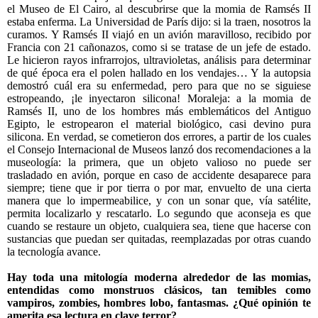
el Museo de El Cairo, al descubrirse que la momia de Ramsés II
estaba enferma. La Universidad de París dijo: si la traen, nosotros la
curamos. Y Ramsés II viajó en un avión maravilloso, recibido por
Francia con 21 cañonazos, como si se tratase de un jefe de estado.
Le hicieron rayos infrarrojos, ultravioletas, análisis para determinar
de qué época era el polen hallado en los vendajes… Y la autopsia
demostró cuál era su enfermedad, pero para que no se siguiese
estropeando, ¡le inyectaron silicona! Moraleja: a la momia de
Ramsés II, uno de los hombres más emblemáticos del Antiguo
Egipto, le estropearon el material biológico, casi devino pura
silicona. En verdad, se cometieron dos errores, a partir de los cuales
el Consejo Internacional de Museos lanzó dos recomendaciones a la
museología: la primera, que un objeto valioso no puede ser
trasladado en avión, porque en caso de accidente desaparece para
siempre; tiene que ir por tierra o por mar, envuelto de una cierta
manera que lo impermeabilice, y con un sonar que, vía satélite,
permita localizarlo y rescatarlo. Lo segundo que aconseja es que
cuando se restaure un objeto, cualquiera sea, tiene que hacerse con
sustancias que puedan ser quitadas, reemplazadas por otras cuando
la tecnología avance.
Hay toda una mitología moderna alrededor de las momias,
entendidas como monstruos clásicos, tan temibles como
vampiros, zombies, hombres lobo, fantasmas. ¿Qué opinión te
amerita esa lectura en clave terror?