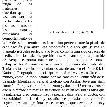
fatiga de los
materiales.
Cuestión que, una
vez analizada la
piedra caliza y las
distintas alturas de
los estratos,
En el complejo de Ghiza, año 2000
estudiamos el
comportamiento de
la luz del sol; determinamos la relación perfecta entre la pisada de
cada escalón y la altura, esa proporción que hace que se vea un
triángulo isósceles perfecto a lo lejos; cómo habían sido capaces de
medir… Por los cálculos que hicimos, estimamos que la pirámide
de Keops se podría haber hecho en 2 años, porque podían
trabajarse las 4 caras en simultáneo, el mismo día, cada día.
Teníamos todo cocinado, y entonces sucede que, en el año 2004, la
National Geographic anuncia que emitirá en vivo y en directo, al
mundo, cómo un robot camina por los canales de ventilación de la
pirámide. Mientras lo veía, al teléfono con Ashkar, tuve una gran
emoción. Porque, claro, el robot entró y, durante 17 metros, mostró
que la pirámide era maciza, ni siquiera se veían los sutiles hilos que
la naturaleza creó cuando hizo la piedra caliza. Pero el doctor, con
esa sabiduría de la edad y los años de profesión, me confortó:
“Querida Amalia, ¿cuántas veces te tengo que decir que no hay