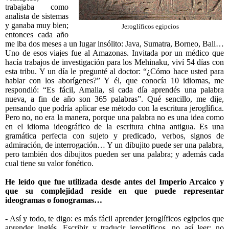
trabajaba como
analista de sistemas
y ganaba muy bien;
Jeroglíficos egipcios
entonces cada año
me iba dos meses a un lugar insólito: Java, Sumatra, Borneo, Bali…
Uno de esos viajes fue al Amazonas. Invitada por un médico que
hacía trabajos de investigación para los Mehinaku, viví 54 días con
esta tribu. Y un día le pregunté al doctor: “¿Cómo hace usted para
hablar con los aborígenes?” Y él, que conocía 10 idiomas, me
respondió: “Es fácil, Amalia, si cada día aprendés una palabra
nueva, a fin de año son 365 palabras”. Qué sencillo, me dije,
pensando que podría aplicar ese método con la escritura jeroglífica.
Pero no, no era la manera, porque una palabra no es una idea como
en el idioma ideográfico de la escritura china antigua. Es una
gramática perfecta con sujeto y predicado, verbos, signos de
admiración, de interrogación… Y un dibujito puede ser una palabra,
pero también dos dibujitos pueden ser una palabra; y además cada
cual tiene su valor fonético.
He leído que fue utilizada desde antes del Imperio Arcaico y
que su complejidad reside en que puede representar
ideogramas o fonogramas…
- Así y todo, te digo: es más fácil aprender jeroglíficos egipcios que
aprender inglés. Escribir y traducir jeroglíficos, no así leer: no