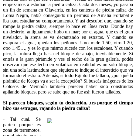
empezamos a estudiar la piedra caliza. Cada dos meses, yo pasaba
un fin de semana en Olavarría, en las canteras de piedra caliza de
Loma Negra, había conseguido un permiso de Amalia Fortabat e
iba para estudiar su comportamiento. Y así descubrí que, cuando se
rompe la piedra caliza, siempre lo hace en línea recta. Donde hay
un desierto, antiguamente hubo un mar; por el agua, que es el gran
nivelador, la arena se va decantando en estratos. Y cuando se
evapora el agua, quedan los peñones. Uno mide 1.50, otro 1.20,
otro 1.45…, y es lo que mismo sucede con los escalones. Y cuando
pico, la rotura llega hasta el bloque de abajo, inevitablemente. Si
entrás a la gran pirámide y ves el techo de la gran galería, podés
observar que ese techo en voladizo en realidad es un solo bloque,
sin una sola lastimadura que siquiera te indique el intersticio que va
formando el estrato. Además, si todo Egipto fue tallado, ¿por qué la
pirámide de Keops va a ser la excepción? Si buscás imágenes de los
Colosos de Memnón también parecen haber sido construidos
apilando bloques, pero se sabe que no fue así; fueron tallados.
Si parecen bloques, según tu deducción, ¿es porque el tiempo
hizo sus estragos, rajando la piedra caliza?
- Tal cual. Se
parten porque es
zona de terremotos,
por el viento, por la