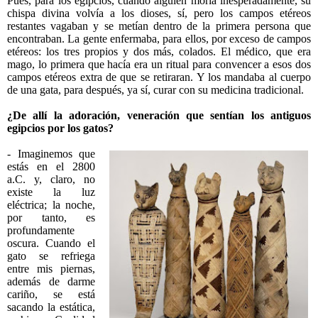
Pues, para los egipcios, cuando alguien moría inesperadamente, su
chispa divina volvía a los dioses, sí, pero los campos etéreos
restantes vagaban y se metían dentro de la primera persona que
encontraban. La gente enfermaba, para ellos, por exceso de campos
etéreos: los tres propios y dos más, colados. El médico, que era
mago, lo primera que hacía era un ritual para convencer a esos dos
campos etéreos extra de que se retiraran. Y los mandaba al cuerpo
de una gata, para después, ya sí, curar con su medicina tradicional.
¿De allí la adoración, veneración que sentían los antiguos
egipcios por los gatos?
- Imaginemos que
estás en el 2800
a.C. y, claro, no
existe la luz
eléctrica; la noche,
por tanto, es
profundamente
oscura. Cuando el
gato se refriega
entre mis piernas,
además de darme
cariño, se está
sacando la estática,