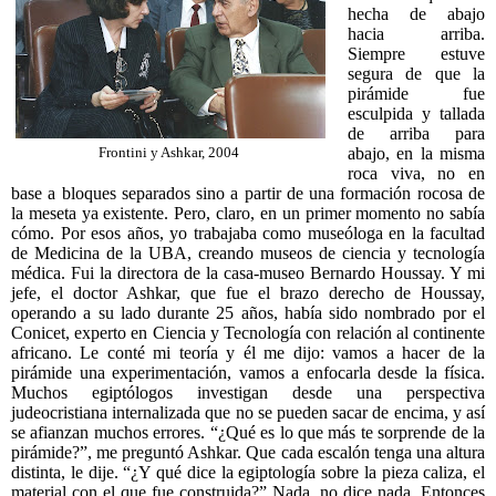
hecha de abajo
hacia arriba.
Siempre estuve
segura de que la
pirámide fue
esculpida y tallada
de arriba para
abajo, en la misma
Frontini y Ashkar, 2004
roca viva, no en
base a bloques separados sino a partir de una formación rocosa de
la meseta ya existente. Pero, claro, en un primer momento no sabía
cómo. Por esos años, yo trabajaba como museóloga en la facultad
de Medicina de la UBA, creando museos de ciencia y tecnología
médica. Fui la directora de la casa-museo Bernardo Houssay. Y mi
jefe, el doctor Ashkar, que fue el brazo derecho de Houssay,
operando a su lado durante 25 años, había sido nombrado por el
Conicet, experto en Ciencia y Tecnología con relación al continente
africano. Le conté mi teoría y él me dijo: vamos a hacer de la
pirámide una experimentación, vamos a enfocarla desde la física.
Muchos egiptólogos investigan desde una perspectiva
judeocristiana internalizada que no se pueden sacar de encima, y así
se afianzan muchos errores. “¿Qué es lo que más te sorprende de la
pirámide?”, me preguntó Ashkar. Que cada escalón tenga una altura
distinta, le dije. “¿Y qué dice la egiptología sobre la pieza caliza, el
material con el que fue construida?” Nada, no dice nada. Entonces