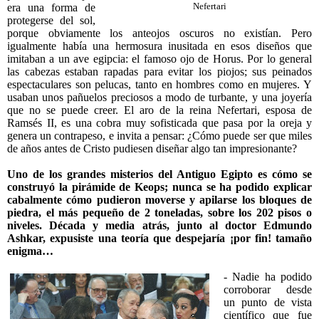
era una forma de
Nefertari
protegerse del sol,
porque obviamente los anteojos oscuros no existían. Pero
igualmente había una hermosura inusitada en esos diseños que
imitaban a un ave egipcia: el famoso ojo de Horus. Por lo general
las cabezas estaban rapadas para evitar los piojos; sus peinados
espectaculares son pelucas, tanto en hombres como en mujeres. Y
usaban unos pañuelos preciosos a modo de turbante, y una joyería
que no se puede creer. El aro de la reina Nefertari, esposa de
Ramsés II, es una cobra muy sofisticada que pasa por la oreja y
genera un contrapeso, e invita a pensar: ¿Cómo puede ser que miles
de años antes de Cristo pudiesen diseñar algo tan impresionante?
Uno de los grandes misterios del Antiguo Egipto es cómo se
construyó la pirámide de Keops; nunca se ha podido explicar
cabalmente cómo pudieron moverse y apilarse los bloques de
piedra, el más pequeño de 2 toneladas, sobre los 202 pisos o
niveles. Década y media atrás, junto al doctor Edmundo
Ashkar, expusiste una teoría que despejaría ¡por fin! tamaño
enigma…
- Nadie ha podido
corroborar desde
un punto de vista
científico que fue