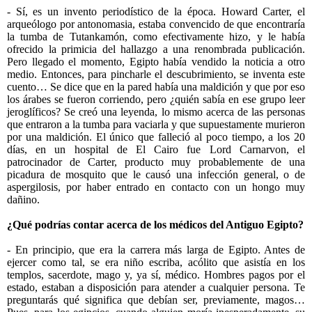
- Sí, es un invento periodístico de la época. Howard Carter, el
arqueólogo por antonomasia, estaba convencido de que encontraría
la tumba de Tutankamón, como efectivamente hizo, y le había
ofrecido la primicia del hallazgo a una renombrada publicación.
Pero llegado el momento, Egipto había vendido la noticia a otro
medio. Entonces, para pincharle el descubrimiento, se inventa este
cuento… Se dice que en la pared había una maldición y que por eso
los árabes se fueron corriendo, pero ¿quién sabía en ese grupo leer
jeroglíficos? Se creó una leyenda, lo mismo acerca de las personas
que entraron a la tumba para vaciarla y que supuestamente murieron
por una maldición. El único que falleció al poco tiempo, a los 20
días, en un hospital de El Cairo fue Lord Carnarvon, el
patrocinador de Carter, producto muy probablemente de una
picadura de mosquito que le causó una infección general, o de
aspergilosis, por haber entrado en contacto con un hongo muy
dañino.
¿Qué podrías contar acerca de los médicos del Antiguo Egipto?
- En principio, que era la carrera más larga de Egipto. Antes de
ejercer como tal, se era niño escriba, acólito que asistía en los
templos, sacerdote, mago y, ya sí, médico. Hombres pagos por el
estado, estaban a disposición para atender a cualquier persona. Te
preguntarás qué significa que debían ser, previamente, magos…