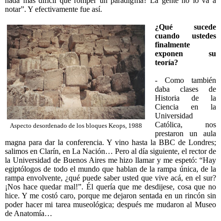
nada más difícil que romper un paradigma? La gente no lo va a
notar”. Y efectivamente fue así.
¿Qué sucede
cuando ustedes
finalmente
exponen su
teoría?
- Como también
daba clases de
Historia de la
Ciencia en la
Universidad
Católica, nos
Aspecto desordenado de los bloques Keops, 1988
prestaron un aula
magna para dar la conferencia. Y vino hasta la BBC de Londres;
salimos en Clarín, en La Nación… Pero al día siguiente, el rector de
la Universidad de Buenos Aires me hizo llamar y me espetó: “Hay
egiptólogos de todo el mundo que hablan de la rampa única, de la
rampa envolvente, ¿qué puede saber usted que vive acá, en el sur?
¡Nos hace quedar mal!”. Él quería que me desdijese, cosa que no
hice. Y me costó caro, porque me dejaron sentada en un rincón sin
poder hacer mi tarea museológica; después me mudaron al Museo
de Anatomía…