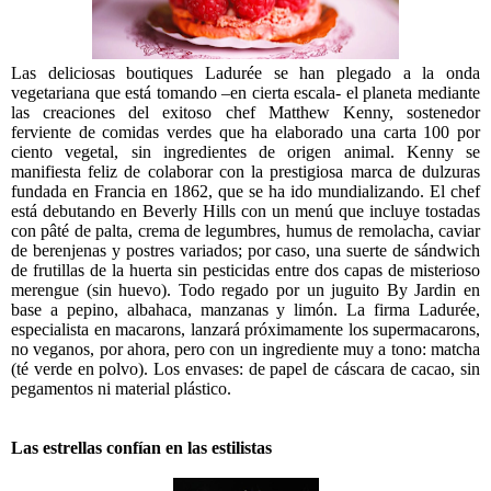
Las deliciosas boutiques Ladurée se han plegado a la onda
vegetariana que está tomando –en cierta escala- el planeta mediante
las creaciones del exitoso chef Matthew Kenny, sostenedor
ferviente de comidas verdes que ha elaborado una carta 100 por
ciento vegetal, sin ingredientes de origen animal. Kenny se
manifiesta feliz de colaborar con la prestigiosa marca de dulzuras
fundada en Francia en 1862, que se ha ido mundializando. El chef
está debutando en Beverly Hills con un menú que incluye tostadas
con pâté de palta, crema de legumbres, humus de remolacha, caviar
de berenjenas y postres variados; por caso, una suerte de sándwich
de frutillas de la huerta sin pesticidas entre dos capas de misterioso
merengue (sin huevo). Todo regado por un juguito By Jardin en
base a pepino, albahaca, manzanas y limón. La firma Ladurée,
especialista en macarons, lanzará próximamente los supermacarons,
no veganos, por ahora, pero con un ingrediente muy a tono: matcha
(té verde en polvo). Los envases: de papel de cáscara de cacao, sin
pegamentos ni material plástico.
Las estrellas confían en las estilistas