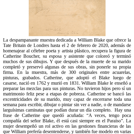
La despampanante muestra dedicada a William Blake que ofrece la
Tate Britain de Londres hasta el 2 de febrero de 2020, además de
homenajear al célebre poeta y artista plástico, recupera la figura de
Catherine Boucher, su esposa y asistente que coloreó y terminó
muchos de sus dibujos. Y que después de la muerte de su marido
completó y preservó algunas de sus obras, sin ponerle su propia
firma. En la muestra, más de 300 originales entre acuarelas,
pinturas, grabados. Catherine, que adoptó el Blake luego de
casarse, nació en 1762 y murió en 1831. William Blake le enseñó a
preparar las mezclas para sus pinturas. No tuvieron hijos pero sí un
matrimonio feliz pese a etapas de pobreza. Catherine se bancó las
excentricidades de su marido, muy capaz de encerrarse toda una
semana para escribir, dibujar o pintar sin ver a nadie, o de mandarse
larguísimas caminatas que podían durar un día completo.
Hay una
frase de Catherine que quedó acuñada: “A veces, tengo poca
compañía del señor Blake, él está casi siempre en el Paraíso”. La
mujer desempeñó un rol activo en las gestiones financieras de las
que William prefería desentenderse, y también fue modelo en varias