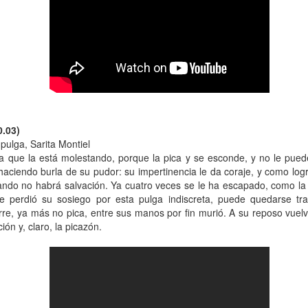
mundo de quienes la siguen queriendo y admirando se detuvo,
ntre el shock y un enorme desconsuelo. Tan adorable y honesta como
rsona, tan excelente y angelada como actriz, tan amorosa y atenta
n su maternidad elegida y conquistada palmo a palmo... Cómo no
nsar en su queridísimo hijo adoptivo Osqui Ferrero, que resultó,
vencísimo, una notable revelación como actor en Más bello que la
erte (2022).
0.03)
Mi Rob Reiner privado
AN
pulga, Sarita Montiel
13
Por Moira Soto
a que la está molestando, porque la pica y se esconde, y no le pue
, haciendo burla de su pudor: su impertinencia le da coraje, y como log
rrador de varios cuentos románticos fílmicos para gente adulta,
ndo no habrá salvación. Ya cuatro veces se le ha escapado, como la 
ersona muy querida en la farándula hollywoodense y más allá,
 perdió su sosiego por esta pulga indiscreta, puede quedarse tran
omprometido activista del partido demócrata, Rob Reiner -como es
re, ya más no pica, entre sus manos por fin murió. A su reposo vuelv
y sabido por la difusión que tuvo la noticia- fue víctima de la muerte
ón y, claro, la picazón.
s horrible que pudiera tener alguien de sus quilates. Una jugarreta
lvada del destino que, en general -salvo a individuos desalmados
mo el “presidente” actual de los Estados Unidos-, costó asumir.
Mi padre lee
AN
13
Por María José Eyras