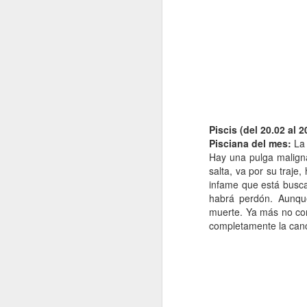
e
pe
e
pe
jo
mu
Piscis (del 20.02 al 2
J
Pisciana del mes:
La 
Hay una pulga malign
salta, va por su traje
Na
infame que está busca
p
habrá perdón. Aunque
c
muerte. Ya más no cor
mu
completamente la canci
má
ma
co
J