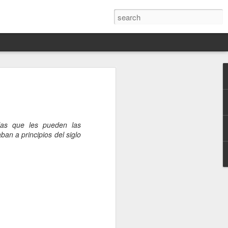
Darín,
nico
las que les pueden las
toria
ban a principios del siglo
a Hannah
 este siglo
ocracias,
de las
 alucinante
ladora.
en
 judío-
 toda