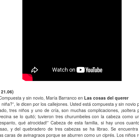
13
Por Guadalupe Treibel
 entero tarde -por puro despiste- y siento la obligación moral de
escular el asunto para quienes todavía se rompen el coco buscando la
rma segura de quedar color canela: el bronceado saludable no existe.
s un oxímoron, un verso. Resulta que eso que llamamos “colorcito”
, en términos médicos, la respuesta a un daño: la piel produce
elanina para defenderse porque la radiación ya empezó a dañar el
DN de sus células.
Volante, hormonas y burocracia
AN
13
Por Mariela Sexer
anejar es algo que me enorgullece, creo que lo hago muy bien y
 21.06)
sfruto mucho la libertad, la independencia y el poder que me da
Compuesta y sin novio, María Barranco en
Las cosas del querer
cerlo.
 niña?”, le dicen por los callejones. Usted está compuesta y sin novio
do, tres niños y uno de cría, son muchas complicaciones, ¡soltera p
mo señalé en la segunda entrega de La inspectora, mi newsletter, es
ecina se lo quitó; tuvieron tres churumbeles con la cabeza como un 
y significativa la diferencia de licencias de conducir otorgadas según
 género en Argentina.
espanto, qué atrocidad!” Cabeza de esta familia, si hay unos cuanto
sao, y del quebradero de tres cabezas se ha librao. Se encuentra 
 Argentina, la conducción continúa siendo una actividad
las caras de avinagraos porque se aburren como un ciprés. Los niños r
Instructivo para ordenar un costurero
AN