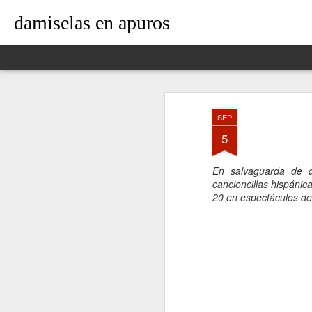
damiselas en apuros
Classic
Flipcard
Magazine
Mosaic
Sidebar
Snapshot
Timeslide
SEP
5
En salvaguarda de d
cancioncillas hispánic
20 en espectáculos de 