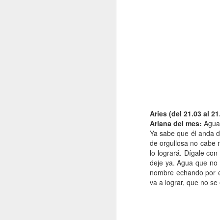
A
De
Si
un
es
z
J
Aries (del 21.03 al 21
Ariana del mes:
Agua 
“L
Ya sabe que él anda d
c
de orgullosa no cabe 
fi
lo logrará. Dígale co
el
deje ya. Agua que no 
p
nombre echando por el
fa
va a lograr, que no se
J