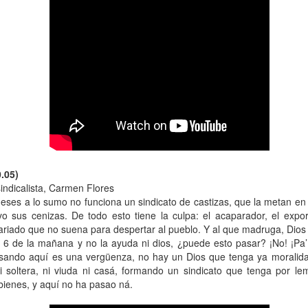
13
Por Caro Alfonso
ace un año, Mona me salvó la vida. Llegué a la casa de mi hermana
espués de manejar muchas horas escuchando la misma lista de
emas desde que salí de mi casa.
La lectora de la lectora
AN
13
Por Cecilia Sorrentino
0.05)
veces, la lectora regresa a libros entrañables que leyó hace tiempo.
indicalista, Carmen Flores
meses a lo sumo no funciona un sindicato de castizas, que la metan en
ta tarde le gustaría volver a Virginia Woolf.
yo sus cenizas. De todo esto tiene la culpa: el acaparador, el expor
tariado que no suena para despertar al pueblo. Y al que madruga, Dio
ma un libro al azar y lo abre. Inmediatamente reconoce el cuarto.
s 6 de la mañana y no la ayuda ni dios, ¿puede esto pasar? ¡No! ¡Pa’
ecorre algunas líneas…
asando aquí es una vergüenza, no hay un Dios que tenga ya moralid
 soltera, ni viuda ni casá, formando un sindicato que tenga por lema
rginia no está en su escritorio. Junto a la ventana, el pequeño sillón
bienes, y aquí no ha pasao ná.
ncentra la última luz que llega del jardín. Virginia lee. Algunas tardes
¿Broncearse? ¡Un quemo!
AN
e, entre el té y la cena.