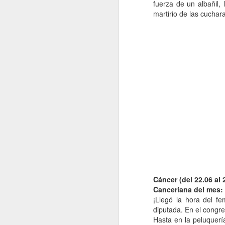
p
fuerza de un albañil,
martirio de las cuchara
1
pa
ve
co
Da
co
co
J
Si
fo
d
al
Cáncer (del 22.06 al 
co
Canceriana del mes:
un
¡Llegó la hora del f
diputada. En el congre
Hasta en la peluquerí