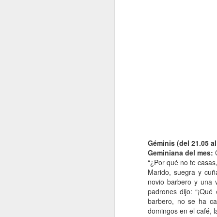
Me
d
fo
E
es
m
A
J
M
Géminis (del 21.05 al
di
Geminiana del mes:
ha
“¿Por qué no te casas,
Marido, suegra y cuña
Co
novio barbero y una v
mu
el
padrones dijo: “¡Qué 
barbero, no se ha ca
En
domingos en el café, 
J