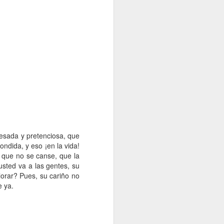
resada y pretenciosa, que
ndida, y eso ¡en la vida!
, que no se canse, que la
usted va a las gentes, su
lorar? Pues, su cariño no
e ya.