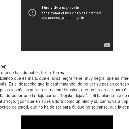
 Ciro Ramón Eyras, 1932-2019
trás de la ventana, junto al fuego, mi padre lee.
 pienso en él, lo veo así, leyendo, la cabeza gris detrás del vidrio. Es
a visión fugaz, apenas un segundo, la de mi padre, sentado de
paldas, en su casita de fin de semana, en un barrio cerrado de la
ona Sur.
Al fin sola y, a la vez, tan bien acompañada
AN
13
Por Guadalupe Treibel
.04)
que no has de beber, Lolita Torres
a soledad implica que, aunque esté sola, estoy con alguien; es decir,
iciendo que es mala, que el alma negra tiene, muy negra, que es inte
onmigo misma. Significa que soy dos en uno”, apuntó alguna vez la
más. Es el despecho que lo está matando, de no ver su pasión correspo
lósofa fuera de serie Hannah Arendt, y esa frase es la llave que cierra
n pelos y señales que no se ocupe de usted, que no ha de ser para él
 recorrido de Enfin seule (“Por fin sola”), libro de la periodista y
ha de beber que la deje correr: “Déjala, déjala”. Si hablando así de 
odcaster Lauren Bastide que acaba de editarse en Francia con muy
 arroyo, ¿por qué en su reja llora como un niño y su cariño va a imp
vorable acogida.
 ocupe de usted, que no ha de ser para él, que no se canse, que la dej
Ganando dos verdaderos amores
AN