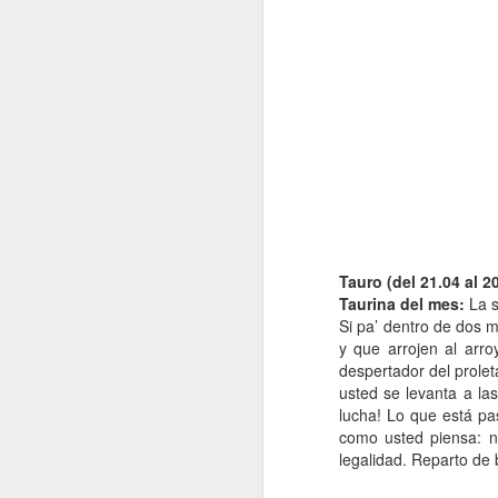
H
d
t
J
Tauro (del 21.04 al 2
A 
Taurina del mes:
La s
Si pa’ dentro de dos 
Es
y que arrojen al arro
despertador del prole
To
usted se levanta a la
R
lucha! Lo que está p
como usted piensa: ni
Vi
legalidad. Reparto de 
co
J
le