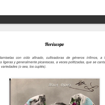
Hannah Arendt y Alejandra 
JAN
13
un afortunado encuentro escé
Horóscopo
Por Moira Soto
amiselas con oído afinado, cultivadoras de géneros ínfimos, a 
"Lo que ha sucedido puede volver a suceder": la premoni
as ligeras y generalmente picarescas, a veces politizadas, que se canta
advertencia de la brillante filósofa, politóloga, periodist
variedades (o sea, los cuplés).
Arendt (1906- 1975) resuena con desgraciada vigencia en
21, en estos precisos momentos de amenaza a las dem
de hechos de ilegalidad y crueldad crecientes por parte 
grandes potencias, de gobiernos talibanes, de un avance
de la ultraderecha más reaccionaria, caprichosa y avasal
Arendt, de cuya muerte a los 69 se cumplieron 50 años 
diciembre pasado, fue una pensadora alemana -de origen
original, audaz, a contracorriente, inconformista, libre de