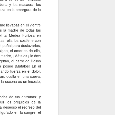
dena y los masacra, los
braza en la amargura de lo
e llevabas en el vientre
s la madre de todas las
 pinta Medea Furiosa en
s, ella los sostiene con
l puñal para destazarlos,
igan, el amor es de ella,
 madre, ¡Mátalos ¡ le dice
ritan, el carro de Helios
la posee ¡Mátalos! En el
cando fuerza en el dolor,
an, oculta en una cueva,
, la escena es un incesto,
echa de tus entrañas” y
r los prejuicios de la
a deseoso el regreso del
igurado en la sangre, el