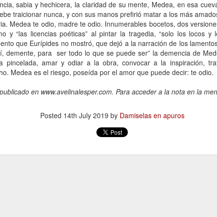
ncia, sabia y hechicera, la claridad de su mente, Medea, en esa cueva
Escribir contra toda
Marta Lubos (16/8/1943-
JAN
JAN
ebe traicionar nunca, y con sus manos prefirió matar a los más amado
adversidad (estrepitosa)
27/3/2026): Retrato de
13
13
ia. Medea te odio, madre te odio. Innumerables bocetos, dos versione
una mujer en armonía
Por Teresa Donato
o y “las licencias poéticas” al pintar la tragedia, “solo los locos 
Hace 10 años, ella fue la "chica
ento que Eurípides no mostró, que dejó a la narración de los lamentos
Cuando estudiaba en la facultad,
de tapa" de Damiselas: una
sí, demente, para
ser todo lo que se puede ser” la demencia de Mede
preparando el examen de
denominación que seguramente le
la pincelada, amar y odiar a la obra, convocar a la inspiración, tr
etnografía -el más difícil de la
habría dado risa a Marta Lubos,
o. Medea es el riesgo, poseída por el amor que puede decir: te odio.
carrera-, hubo un día que, entre
una artista en absoluto pagada de
fichas, fotocopias, libros, café,
sí misma, una persona libre de
Damiselas Nº 1, a modo de editorial
AN
 publicado en www.avelinalesper.com. Para acceder a la nota en la men
puchos y la Olivetti portátil
toda presunción y más bien
13
Allá por las postrimerías del año 2012 se publicó la primera
celeste, me dije: “Esto es lo que
renuente a dar entrevistas. Pero
edición de Damiselas en apuros, precedida del siguiente introito:
quiero hacer toda la vida”.
en esta ocasión,
Posted
14th July 2019
by
Damiselas en apuros
Mientras estaba leyendo y
afortunadamente, se avino a
o primero que hay que saber es que una damisela no es ni una dama
escribiendo en silencio encerrada
responder, afable y espontánea,
 una damita (dicho esto siguiendo las instrucciones de T.S. Eliot para
en mi habitación, las horas no
divertida o apasionada -según el
ber diferenciar un gato de un perro).
pasaban. Me veo tal cual, como si
tema-, siempre yendo al punto,
estuviera viviéndolo ahora.
sin el menor rodeo. Así, fueron
apareciendo la pianista, la
escultora, la cocinera que brinda
una receta.
Gaby Ferrero (1/7/1961- 20/1/2026)
AN
13
Sus ojos se cerraron -anticipadamente, inesperadamente- y el