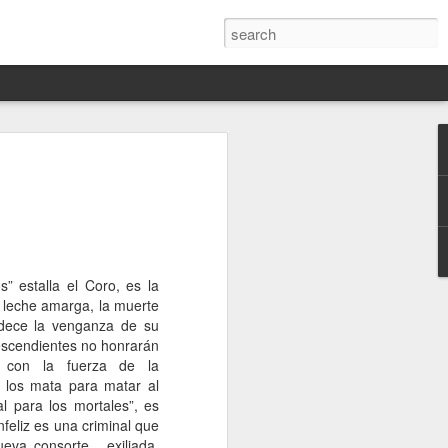
Darín,
nico
toria
a Hannah
s” estalla el Coro, es la
 este siglo
 leche amarga, la muerte
ocracias,
adece la venganza de su
de las
descendientes no honrarán
 alucinante
 con la fuerza de la
ladora.
, los mata para matar al
l para los mortales”, es
en
nfeliz es una criminal que
 judío-
ueva consorte, exiliada,
 toda