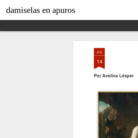
damiselas en apuros
Classic
Flipcard
Magazine
Mosaic
Sidebar
Snapshot
Timeslide
JUL
14
Por Avelina Lésper