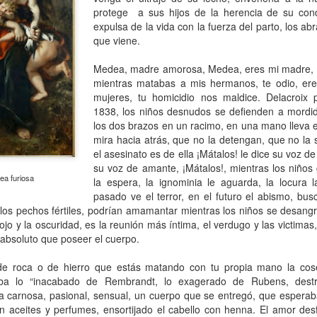
atadura, que no le temió a la polémica.
protege a sus hijos de la herencia de su con
expulsa de la vida con la fuerza del parto, los a
que viene.
Medea, madre amorosa, Medea, eres mi madre, m
mientras matabas a mis hermanos, te odio, ere
mujeres, tu homicidio nos maldice. Delacroix
1838, los niños desnudos se defienden a mordida
los dos brazos en un racimo, en una mano lleva e
mira hacia atrás, que no la detengan, que no la s
el asesinato es de ella ¡Mátalos! le dice su voz de
su voz de amante, ¡Mátalos!, mientras los niños g
ea furiosa
la espera, la ignominia le aguarda, la locura 
pasado ve el terror, en el futuro el abismo, bus
los pechos fértiles, podrían amamantar mientras los niños se desangr
ojo y la oscuridad, es la reunión más íntima, el verdugo y las victimas
 absoluto que poseer el cuerpo.
 de roca o de hierro que estás matando con tu propia mano la cos
ba lo “inacabado de Rembrandt, lo exagerado de Rubens, destrui
 carnosa, pasional, sensual, un cuerpo que se entregó, que esperab
 aceites y perfumes, ensortijado el cabello con henna. El amor desf