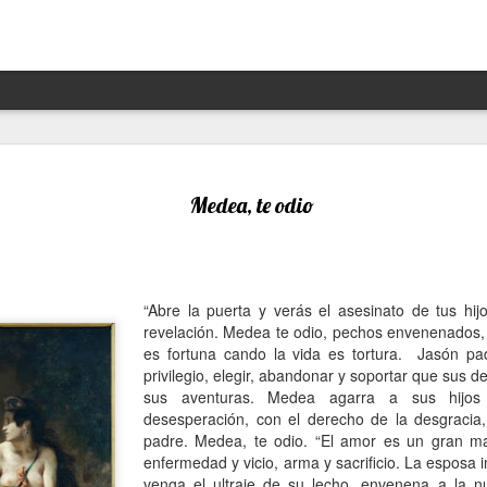
Hannah Arendt y Alejandra 
JAN
13
un afortunado encuentro escé
Medea, te odio
Por Moira Soto
"Lo que ha sucedido puede volver a suceder": la premoni
advertencia de la brillante filósofa, politóloga, periodist
“Abre la puerta y verás el asesinato de tus hijo
Arendt (1906- 1975) resuena con desgraciada vigencia en
revelación. Medea te odio, pechos envenenados,
21, en estos precisos momentos de amenaza a las dem
es fortuna cando la vida es tortura. Jasón p
de hechos de ilegalidad y crueldad crecientes por parte 
privilegio, elegir, abandonar y soportar que sus 
grandes potencias, de gobiernos talibanes, de un avance
sus aventuras. Medea agarra a sus hijos
de la ultraderecha más reaccionaria, caprichosa y avasal
desesperación, con el derecho de la desgracia
padre. Medea, te odio. “El amor es un gran ma
Arendt, de cuya muerte a los 69 se cumplieron 50 años 
enfermedad y vicio, arma y sacrificio. La esposa i
diciembre pasado, fue una pensadora alemana -de origen
venga el ultraje de su lecho, envenena a la n
original, audaz, a contracorriente, inconformista, libre de