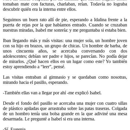
tomaban mate con facturas, charlaban, reían. Todavía no lograba
descubrir quién era la interna entre ellos.
Seguimos un buen rato allí de pie, esperando a Idalina frente a la
puerta de rejas por la que habíamos entrado. Cuando se cruzaban
nuestras miradas, Isabel me sonreía: y me preguntaba si estaba bien.
Iban llegando más y más visitas: una mujer sola, un hombre joven
con su hijo en brazos, un grupo de chicas. Un hombre de barba, de
unos cincuenta años, se acercaba conversando con dos
adolescentes; debían ser padre e hijos, se parecían. No podía dejar
de mirarlos. ¿Qué hacen ellos en un lugar como este? Yo también
estoy aprendiendo a “leer”, pensé.
Las visitas entraban al gimnasio y se quedaban como nosotras,
mirando hacia el pasillo, esperando.
-También ellas van a llegar por ahí -me explicó Isabel.
Desde el fondo del pasillo se acercaba una mujer con cuatro sillas
de plástico apiladas que arrastraba sobre las patas traseras. Colgada
de un hombro tenía una bolsa grande en la que adiviné una mesa
desarmada. Le pregunté a Isabel si era una interna.
-Sí, Eugenia.