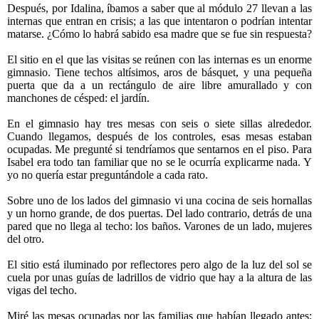
Después, por Idalina, íbamos a saber que al módulo 27 llevan a las
internas que entran en crisis; a las que intentaron o podrían intentar
matarse. ¿Cómo lo habrá sabido esa madre que se fue sin respuesta?
El sitio en el que las visitas se reúnen con las internas es un enorme
gimnasio. Tiene techos altísimos, aros de básquet, y una pequeña
puerta que da a un rectángulo de aire libre amurallado y con
manchones de césped: el jardín.
En el gimnasio hay tres mesas con seis o siete sillas alrededor.
Cuando llegamos, después de los controles, esas mesas estaban
ocupadas. Me pregunté si tendríamos que sentarnos en el piso. Para
Isabel era todo tan familiar que no se le ocurría explicarme nada. Y
yo no quería estar preguntándole a cada rato.
Sobre uno de los lados del gimnasio vi una cocina de seis hornallas
y un horno grande, de dos puertas. Del lado contrario, detrás de una
pared que no llega al techo: los baños. Varones de un lado, mujeres
del otro.
El sitio está iluminado por reflectores pero algo de la luz del sol se
cuela por unas guías de ladrillos de vidrio que hay a la altura de las
vigas del techo.
Miré las mesas ocupadas por las familias que habían llegado antes: