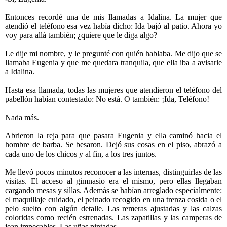
Entonces recordé una de mis llamadas a Idalina. La mujer que
atendió el teléfono esa vez había dicho: Ida bajó al patio. Ahora yo
voy para allá también; ¿quiere que le diga algo?
Le dije mi nombre, y le pregunté con quién hablaba. Me dijo que se
llamaba Eugenia y que me quedara tranquila, que ella iba a avisarle
a Idalina.
Hasta esa llamada, todas las mujeres que atendieron el teléfono del
pabellón habían contestado: No está. O también: ¡Ida, Teléfono!
Nada más.
Abrieron la reja para que pasara Eugenia y ella caminó hacia el
hombre de barba. Se besaron. Dejó sus cosas en el piso, abrazó a
cada uno de los chicos y al fin, a los tres juntos.
Me llevó pocos minutos reconocer a las internas, distinguirlas de las
visitas. El acceso al gimnasio era el mismo, pero ellas llegaban
cargando mesas y sillas. Además
se habían arreglado especialmente:
el maquillaje cuidado, el peinado recogido en una trenza cosida o el
pelo suelto con algún detalle. Las remeras ajustadas y las calzas
coloridas como recién estrenadas. Las zapatillas y las camperas de
jean impecables. Las uñas pintadas.