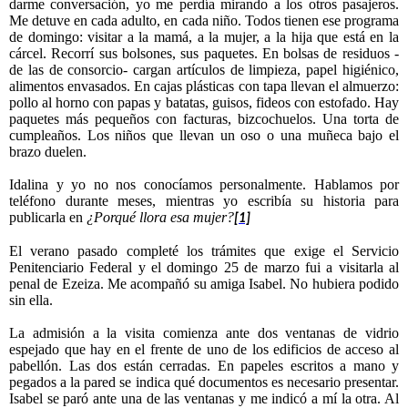
darme conversación, yo me perdía mirando a los otros pasajeros.
Me detuve en cada adulto, en cada niño. Todos tienen ese programa
de domingo: visitar a la mamá, a la mujer, a la hija que está en la
cárcel. Recorrí sus bolsones, sus paquetes. En bolsas de residuos -
de las de consorcio- cargan artículos de limpieza, papel higiénico,
alimentos envasados. En cajas plásticas con tapa llevan el almuerzo:
pollo al horno con papas y batatas, guisos, fideos con estofado. Hay
paquetes más pequeños con facturas, bizcochuelos. Una torta de
cumpleaños. Los niños que llevan un oso o una muñeca bajo el
brazo duelen.
Idalina y yo no nos conocíamos personalmente. Hablamos por
teléfono durante meses, mientras yo escribía su historia para
publicarla en
¿Porqué llora esa mujer?
[1]
El verano pasado completé los trámites que exige el Servicio
Penitenciario Federal y el domingo 25 de marzo fui a visitarla al
penal de Ezeiza. Me acompañó su amiga Isabel. No hubiera podido
sin ella.
La admisión a la visita comienza ante dos ventanas de vidrio
espejado que hay en el frente de uno de los edificios de acceso al
pabellón. Las dos están cerradas. En papeles escritos a mano y
pegados a la pared se indica qué documentos es necesario presentar.
Isabel se paró ante una de las ventanas y me indicó a mí la otra. Al