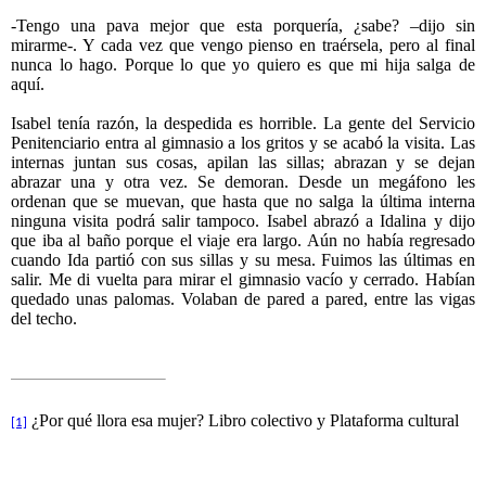
-Tengo una pava mejor que esta porquería, ¿sabe? –dijo sin
mirarme-. Y cada vez que vengo pienso en traérsela, pero al final
nunca lo hago. Porque lo que yo quiero es que mi hija salga de
aquí.
Isabel tenía razón, la despedida es horrible. La gente del Servicio
Penitenciario entra al gimnasio a los gritos y se acabó la visita. Las
internas juntan sus cosas, apilan las sillas; abrazan y se dejan
abrazar una y otra vez. Se demoran. Desde un megáfono les
ordenan que se muevan, que hasta que no salga la última interna
ninguna visita podrá salir tampoco. Isabel abrazó a Idalina y dijo
que iba al baño porque el viaje era largo. Aún no había regresado
cuando Ida partió con sus sillas y su mesa. Fuimos las últimas en
salir. Me di vuelta para mirar el gimnasio vacío y cerrado. Habían
quedado unas palomas. Volaban de pared a pared, entre las vigas
del techo.
¿Por qué llora esa mujer? Libro colectivo y Plataforma cultural
[1]