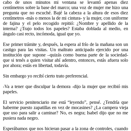
cabo de unos minutos mi ventana se levantó apenas diez
centímetros sobre la base del marco; una voz de mujer me hizo una
pregunta que no escuché. Bajé la cabeza a la altura de esos diez
centímetros -más o menos la de mi cintura- y la mujer, con uniforme
de fajina y el pelo recogido repitió: ¿Nombre y apellido de la
interna? ¿Trajo todos los papeles? Estaba doblada al medio, en
ángulo casi recto, incómoda, igual que yo.
Ese primer trámite y, después, la espera al frío de la mañana son un
castigo para las visitas. Un maltrato anticipado ejercido por una
institución que supone –quizás como buena parte de la sociedad-
que si tenés a quien visitar ahí adentro, entonces, estás afuera solo
por ahora; estás en libertad, todavía.
Sin embargo yo recibí cierto trato preferencial.
-Va a tener que disculpar la demora -dijo la mujer que recibió mis
papeles.
El servicio penitenciario me está “leyendo”, pensé. ¿Tendría que
haberme puesto zapatillas en vez de mocasines? ¿La campera vieja
que uso para salir a caminar? No, es negra; Isabel dijo que no me
pusiera nada negro.
Esperábamos que nos hicieran pasar a la zona de controles, cuando