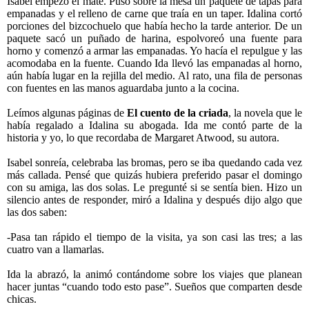
Isabel empezó el mate. Puso sobre la mesa un paquete de tapas para
empanadas y el relleno de carne que traía en un taper. Idalina cortó
porciones del bizcochuelo que había hecho la tarde anterior. De un
paquete sacó un puñado de harina, espolvoreó una fuente para
horno y comenzó a armar las empanadas. Yo hacía el repulgue y las
acomodaba en la fuente. Cuando Ida llevó las empanadas al horno,
aún había lugar en la rejilla del medio. Al rato, una fila de personas
con fuentes en las manos aguardaba junto a la cocina.
Leímos algunas páginas de
El cuento de la criada
, la novela que le
había regalado a Idalina su abogada. Ida me contó parte de la
historia y yo, lo que recordaba de Margaret Atwood, su autora.
Isabel sonreía, celebraba las bromas, pero se iba quedando cada vez
más callada. Pensé que quizás hubiera preferido pasar el domingo
con su amiga, las dos solas. Le pregunté si se sentía bien. Hizo un
silencio antes de responder, miró a Idalina y después dijo algo que
las dos saben:
-Pasa tan rápido el tiempo de la visita, ya son casi las tres; a las
cuatro van a llamarlas.
Ida la abrazó, la animó contándome sobre los viajes que planean
hacer juntas “cuando todo esto pase”. Sueños que comparten desde
chicas.