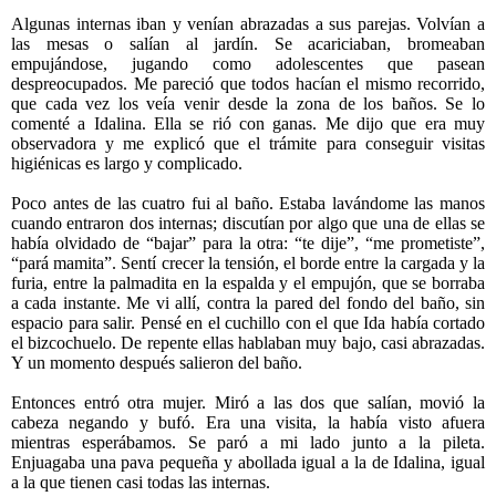
Algunas internas iban y venían abrazadas a sus parejas. Volvían a
las mesas o salían al jardín. Se acariciaban, bromeaban
empujándose, jugando como adolescentes que pasean
despreocupados. Me pareció que todos hacían el mismo recorrido,
que cada vez los veía venir desde la zona de los baños. Se lo
comenté a Idalina. Ella se rió con ganas. Me dijo que era muy
observadora y me explicó que el trámite para conseguir visitas
higiénicas es largo y complicado.
Poco antes de las cuatro fui al baño. Estaba lavándome las manos
cuando entraron dos internas; discutían por algo que una de ellas se
había olvidado de “bajar” para la otra: “te dije”, “me prometiste”,
“pará mamita”. Sentí crecer la tensión, el borde entre la cargada y la
furia, entre la palmadita en la espalda y el empujón, que se borraba
a cada instante. Me vi allí, contra la pared del fondo del baño, sin
espacio para salir. Pensé en el cuchillo con el que Ida había cortado
el bizcochuelo. De repente ellas hablaban muy bajo, casi abrazadas.
Y un momento después salieron del baño.
Entonces entró otra mujer. Miró a las dos que salían, movió la
cabeza negando y bufó. Era una visita, la había visto afuera
mientras esperábamos. Se paró a mi lado junto a la pileta.
Enjuagaba una pava pequeña y abollada igual a la de Idalina, igual
a la que tienen casi todas las internas.