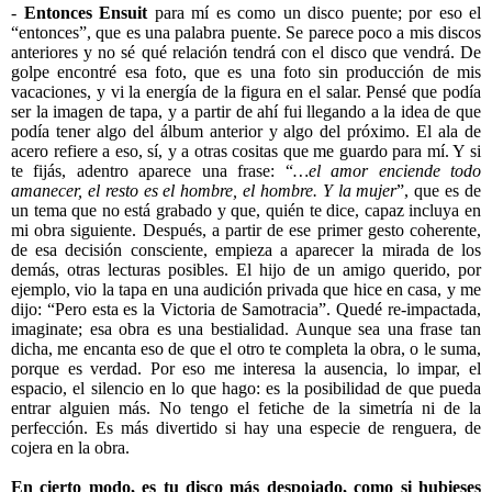
-
Entonces Ensuit
para mí es como un disco puente; por eso el
“entonces”, que es una palabra puente. Se parece poco a mis discos
anteriores y no sé qué relación tendrá con el disco que vendrá. De
golpe encontré esa foto, que es una foto sin producción de mis
vacaciones, y vi la energía de la figura en el salar. Pensé que podía
ser la imagen de tapa, y a partir de ahí fui llegando a la idea de que
podía tener algo del álbum anterior y algo del próximo. El ala de
acero refiere a eso, sí, y a otras cositas que me guardo para mí. Y si
te fijás, adentro aparece una frase: “
…el amor enciende todo
amanecer, el resto es el hombre, el hombre. Y la mujer
”, que es de
un tema que no está grabado y que, quién te dice, capaz incluya en
mi obra siguiente. Después, a partir de ese primer gesto coherente,
de esa decisión consciente, empieza a aparecer la mirada de los
demás, otras lecturas posibles. El hijo de un amigo querido, por
ejemplo, vio la tapa en una audición privada que hice en casa, y me
dijo: “Pero esta es la Victoria de Samotracia”. Quedé re-impactada,
imaginate; esa obra es una bestialidad. Aunque sea una frase tan
dicha, me encanta eso de que el otro te completa la obra, o le suma,
porque es verdad. Por eso me interesa la ausencia, lo impar, el
espacio, el silencio en lo que hago: es la posibilidad de que pueda
entrar alguien más. No tengo el fetiche de la simetría ni de la
perfección. Es más divertido si hay una especie de renguera, de
cojera en la obra.
En cierto modo, es tu disco más despojado, como si hubieses