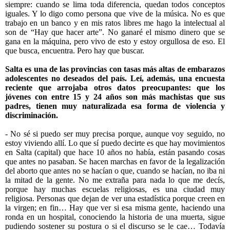
siempre: cuando se lima toda diferencia, quedan todos conceptos
iguales. Y lo digo como persona que vive de la música. No es que
trabajo en un banco y en mis ratos libres me hago la intelectual al
son de “Hay que hacer arte”. No ganaré el mismo dinero que se
gana en la máquina, pero vivo de esto y estoy orgullosa de eso. El
que busca, encuentra. Pero hay que buscar.
Salta es una de las provincias con tasas más altas de embarazos
adolescentes no deseados del país. Leí, además, una encuesta
reciente que arrojaba otros datos preocupantes: que los
jóvenes con entre 15 y 24 años son más machistas que sus
padres, tienen muy naturalizada esa forma de violencia y
discriminación.
- No sé si puedo ser muy precisa porque, aunque voy seguido, no
estoy viviendo allí. Lo que sí puedo decirte es que hay movimientos
en Salta (capital) que hace 10 años no había, están pasando cosas
que antes no pasaban. Se hacen marchas en favor de la legalización
del aborto que antes no se hacían o que, cuando se hacían, no iba ni
la mitad de la gente. No me extraña para nada lo que me decís,
porque hay muchas escuelas religiosas, es una ciudad muy
religiosa. Personas que dejan de ver una estadística porque creen en
la virgen; en fin… Hay que ver si esa misma gente, haciendo una
ronda en un hospital, conociendo la historia de una muerta, sigue
pudiendo sostener su postura o si el discurso se le cae… Todavía