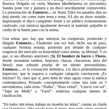
Barraza Delgado en viola; Mariana Mariñelarena en percusión),
Sandra pone voz y guitarra a un disco sencillamente conmovedor.
La presentación de
Entonces…
en Hasta Trilce los pasados días no
deja mentir: sin cortes entre tema y tema, SA dio un show notable,
dispensando el disco completito frente a un público evidentemente
cautivado, con músicos igualmente devotos al material; palpable el
cariño de la banda para con la artista.
Una artista que, hay que subrayar, ha compuesto, producido y
dirigido
Entonces…
Eludiendo una vez más, dicho sea de paso,
cualquier fórmula seriada, poniendo por delante de cualquier
exigencia del mercado su honestidad como artista, su libertad. Y es
que, si sus álbumes anteriores (
Sí
,
El hombre de barro
y
Flores
,
donde asomaban zambas, huaynos, chayas, chacareras, aires del
litoral) eran sobrada prueba de un talento personalísimo,
Entonces…
es la coronación definitiva. Un disco pretendidamente
impreciso, que le esquiva a cualquier categoría concluyente ¿Es
folclore? Sí, claro que sí, pero bebe de otras aguas como la música
contemporánea. Pensado conceptualmente como una suite en 5
movimientos, cada tema -“Haiku”, “Rara virtud”, “Llueve con sol”,
“Tapa un Molle” y “Farol”- relativiza cualquier intento de
clasificación.
“En todos mis temas trabajo un montón las letras”, cuenta en charla
con Damiselas: “He estado hasta 6 meses buscando cómo resolver