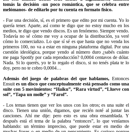
tomás la decisión -un poco romántica, que se celebra entre
melómanos- de editarlo por tu cuenta en formato físico.
- Fue una decisión, sí, es el primero que edito por mi cuenta. Yo lo
quería tener. Aparte, así como te digo que no estoy mucho en los
medios, te digo que vendo discos. Es un fenómeno. Siempre vendo.
Todavía no sé cómo me voy a ocupar de la distribución, ya veré
cómo lo comercializo. Lo que sí sé es que hasta que no venda los
primeros 100, no va a estar en ninguna plataforma digital. Por una
cuestión ideológica, porque yendo al número duro ¿sabés cuánto
me paga Spotify por cada reproducción? 0,0004 centavos de dólar.
Nada. Si lo querés, yo te lo regalo el disco, si no tenés plata te lo
doy, pero no te cobro 0,0004…
Además del juego de palabras del que hablamos,
Entonces
Ensuit
es un disco que conceptualmente está pensado como una
suite con 5 movimientos: “Haiku”, “Rara virtud”, “Llueve con
sol”, “Tapa un molle” y “Farol”.
- Los temas tienen que ver los unos con los otros; es una suite el
disco. Tienen una unión, digamos, que recién noté al juntar las
canciones. Ahí me dije: pero esto es una obra ensamblada. Y
después está el tema de la palabra “entonces”, lo que veníamos
hablando: un término impreciso, que puede estar en medio de
muchas frases o en medio de un pensamiento. Es curioso porque