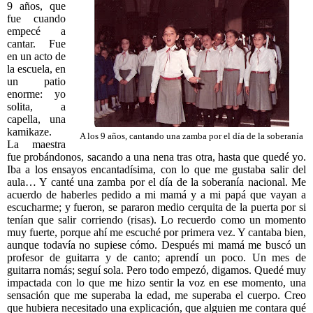
9 años, que
fue cuando
empecé a
cantar. Fue
en un acto de
la escuela, en
un patio
enorme: yo
solita, a
capella, una
kamikaze.
A los 9 años, cantando una zamba por el día de la soberanía
La maestra
fue probándonos, sacando a una nena tras otra, hasta que quedé yo.
Iba a los ensayos encantadísima, con lo que me gustaba salir del
aula… Y canté una zamba por el día de la soberanía nacional. Me
acuerdo de haberles pedido a mi mamá y a mi papá que vayan a
escucharme; y fueron, se pararon medio cerquita de la puerta por si
tenían que salir corriendo (risas). Lo recuerdo como un momento
muy fuerte, porque ahí me escuché por primera vez. Y cantaba bien,
aunque todavía no supiese cómo. Después mi mamá me buscó un
profesor de guitarra y de canto; aprendí un poco. Un mes de
guitarra nomás; seguí sola. Pero todo empezó, digamos. Quedé muy
impactada con lo que me hizo sentir la voz en ese momento, una
sensación que me superaba la edad, me superaba el cuerpo. Creo
que hubiera necesitado una explicación, que alguien me contara qué