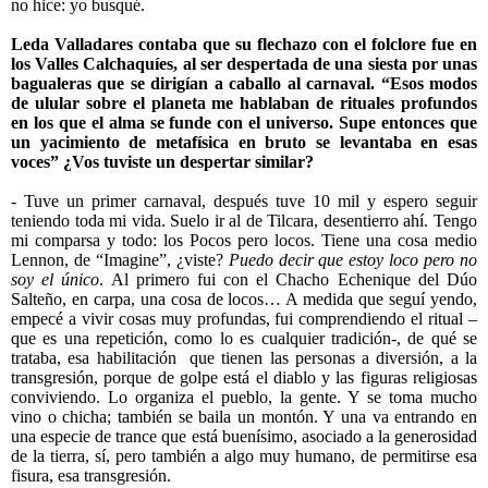
no hice: yo busqué.
Leda Valladares contaba que su flechazo con el folclore fue en
los Valles Calchaquíes, al ser despertada de una siesta por unas
bagualeras que se dirigían a caballo al carnaval. “Esos modos
de ulular sobre el planeta me hablaban de rituales profundos
en los que el alma se funde con el universo. Supe entonces que
un yacimiento de metafísica en bruto se levantaba en esas
voces” ¿Vos tuviste un despertar similar?
- Tuve un primer carnaval, después tuve 10 mil y espero seguir
teniendo toda mi vida. Suelo ir al de Tilcara, desentierro ahí. Tengo
mi comparsa y todo: los Pocos pero locos. Tiene una cosa medio
Lennon, de “Imagine”, ¿viste?
Puedo decir que estoy loco pero no
soy el único
. Al primero fui con el Chacho Echenique del Dúo
Salteño, en carpa, una cosa de locos… A medida que seguí yendo,
empecé a vivir cosas muy profundas, fui comprendiendo el ritual –
que es una repetición, como lo es cualquier tradición-, de qué se
trataba, esa habilitación
que tienen las personas a diversión, a la
transgresión, porque de golpe está el diablo y las figuras religiosas
conviviendo. Lo organiza el pueblo, la gente. Y se toma mucho
vino o chicha; también se baila un montón. Y una va entrando en
una especie de trance que está buenísimo, asociado a la generosidad
de la tierra, sí, pero también a algo muy humano, de permitirse esa
fisura, esa transgresión.