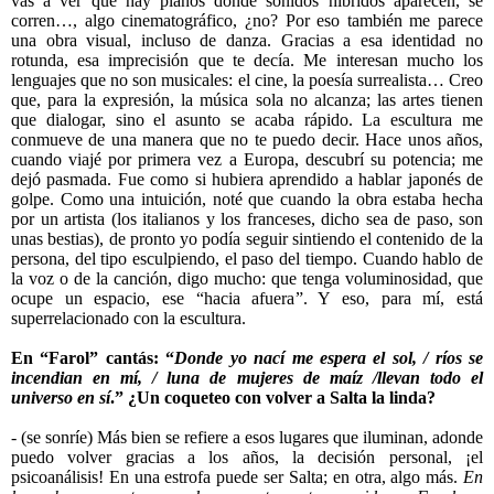
vas a ver que hay planos donde sonidos híbridos aparecen, se
corren…, algo cinematográfico, ¿no? Por eso también me parece
una obra visual, incluso de danza. Gracias a esa identidad no
rotunda, esa imprecisión que te decía. Me interesan mucho los
lenguajes que no son musicales: el cine, la poesía surrealista… Creo
que, para la expresión, la música sola no alcanza; las artes tienen
que dialogar, sino el asunto se acaba rápido. La escultura me
conmueve de una manera que no te puedo decir. Hace unos años,
cuando viajé por primera vez a Europa, descubrí su potencia; me
dejó pasmada. Fue como si hubiera aprendido a hablar japonés de
golpe. Como una intuición, noté que cuando la obra estaba hecha
por un artista (los italianos y los franceses, dicho sea de paso, son
unas bestias), de pronto yo podía seguir sintiendo el contenido de la
persona, del tipo esculpiendo, el paso del tiempo. Cuando hablo de
la voz o de la canción, digo mucho: que tenga voluminosidad, que
ocupe un espacio, ese “hacia afuera”. Y eso, para mí, está
superrelacionado con la escultura.
En “Farol” cantás: “
Donde yo nací me espera el sol, / ríos se
incendian en mí, / luna de mujeres de maíz /llevan todo el
universo en sí
.” ¿Un coqueteo con volver a Salta la linda?
- (se sonríe) Más bien se refiere a esos lugares que iluminan, adonde
puedo volver gracias a los años, la decisión personal, ¡el
psicoanálisis! En una estrofa puede ser Salta; en otra, algo más.
En