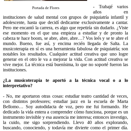
- Trabajé varios
Portada de Flores
años en
instituciones de salud mental con grupos de psiquiatría infantil y
adolescente, hasta que decidí dedicarme exclusivamente a cantar.
Pero me encantó la carrera, es algo que repetiría sin dudarlo. ¿Viste
ese momento en el que una empieza a estudiar y de pronto la
cabeza te hace boom, se abre, abre, abre…? Vos leés y se te abre el
mundo. Bueno, fue así, y encima recién llegada de Salta. La
musicoterapia en sí es una herramienta fabulosa de psiquiatría; son
notables los resultados. Cualquier actitud creativa que uno logre
generar en el otro le va a mejorar la vida. Con actitud creativa se
vive mejor. La técnica está buenísima, lo que no soporté fueron las
instituciones.
¿La musicoterapia te aportó a la técnica vocal o a lo
interpretativo?
- No, me aportaron otras cosas: estudiar teatro cantidad de veces,
con distintos profesores; estudiar jazz en la escuela de
Marta
Bellomo…
Soy autodidacta de voz, pero me fui formando. He
dedicado la vida entera a comprender cómo funciona, porque es un
instrumento invisible y esa ausencia me interesa; entonces investigo,
la cuido, me sigo sorprendiendo. Llevo 40 años explorando,
buscando, conociendo, y todavía me divierte como el primer día.