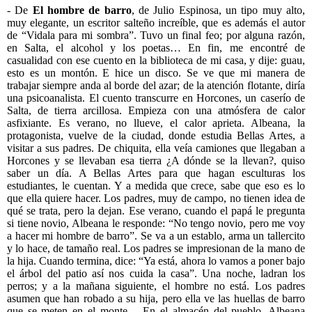
- De
El hombre de barro
, de Julio Espinosa, un tipo muy alto,
muy elegante, un escritor salteño increíble, que es además el autor
de “Vidala para mi sombra”. Tuvo un final feo; por alguna razón,
en Salta, el alcohol y los poetas… En fin, me encontré de
casualidad con ese cuento en la biblioteca de mi casa, y dije: guau,
esto es un montón. E hice un disco. Se ve que mi manera de
trabajar siempre anda al borde del azar; de la atención flotante, diría
una psicoanalista. El cuento transcurre en Horcones, un caserío de
Salta, de tierra arcillosa. Empieza con una atmósfera de calor
asfixiante. Es verano, no llueve, el calor aprieta. Albeana, la
protagonista, vuelve de la ciudad, donde estudia Bellas Artes, a
visitar a sus padres. De chiquita, ella veía camiones que llegaban a
Horcones y se llevaban esa tierra ¿A dónde se la llevan?, quiso
saber un día. A Bellas Artes para que hagan esculturas los
estudiantes, le cuentan. Y a medida que crece, sabe que eso es lo
que ella quiere hacer. Los padres, muy de campo, no tienen idea de
qué se trata, pero la dejan. Ese verano, cuando el papá le pregunta
si tiene novio, Albeana le responde: “No tengo novio, pero me voy
a hacer mi hombre de barro”. Se va a un establo, arma un tallercito
y lo hace, de tamaño real. Los padres se impresionan de la mano de
la hija. Cuando termina, dice: “Ya está, ahora lo vamos a poner bajo
el árbol del patio así nos cuida la casa”. Una noche, ladran los
perros; y a la mañana siguiente, el hombre no está. Los padres
asumen que han robado a su hija, pero ella ve las huellas de barro
que se meten en el monte… En el almacén del pueblo, Albeana