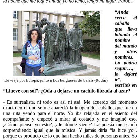
la noche que me toque andar, yo no temo, tengo mi lugar. Farol…
“
Anda
cerca el
caballo
que lleva
tatuado el
nombre
del mundo
y otros
nombres.
Lo podría
seguir…,
lo dejaré
ir
”,
De viaje por Europa, junto a Los burgueses de Calais (Rodin)
escribís en
“Llueve con sol”. ¿Oda a dejarse un cachito librada al azar?
- Es surrealista, ni todo es así ni asá. Me acuerdo del momento
exacto en el que se me apareció la imagen del caballo, que fue en
una ruta yendo para el norte. Yo iba relajada en el asiento del
acompañante y empecé a mirar al costado y me imaginé eso.
¿Cómo pienso yo esto?, ¿de dónde viene? La poesía me estaría
sorprendiendo igual que la música. Y jamás diría “la hice yo”,
porque es producto de lo que han hecho miles de personas antes. Yo