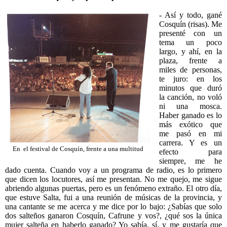
- Así y todo, gané
Cosquín (risas). Me
presenté con un
tema un poco
largo, y ahí, en la
plaza, frente a
miles de personas,
te juro: en los
minutos que duró
la canción, no voló
ni una mosca.
Haber ganado es lo
más exótico que
me pasó en mi
carrera. Y es un
En el festival de Cosquín, frente a una multitud
efecto para
siempre, me he
dado cuenta. Cuando voy a un programa de radio, es lo primero
que dicen los locutores, así me presentan. No me quejo, me sigue
abriendo algunas puertas, pero es un fenómeno extraño. El otro día,
que estuve Salta, fui a una reunión de músicas de la provincia, y
una cantante se me acerca y me dice por lo bajo: ¿Sabías que solo
dos salteños ganaron Cosquín, Cafrune y vos?, ¿qué sos la única
mujer salteña en haberlo ganado? Yo sabía, sí, y me gustaría que