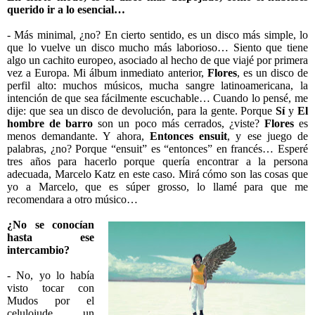
querido ir a lo esencial…
- Más minimal, ¿no? En cierto sentido, es un disco más simple, lo
que lo vuelve un disco mucho más laborioso… Siento que tiene
algo un cachito europeo, asociado al hecho de que viajé por primera
vez a Europa. Mi álbum inmediato anterior,
Flores
, es un disco de
perfil alto: muchos músicos, mucha sangre latinoamericana, la
intención de que sea fácilmente escuchable… Cuando lo pensé, me
dije: que sea un disco de devolución, para la gente. Porque
Sí
y
El
hombre de barro
son un poco más cerrados, ¿viste?
Flores
es
menos demandante. Y ahora,
Entonces ensuit
, y ese juego de
palabras, ¿no? Porque “ensuit” es “entonces” en francés… Esperé
tres años para hacerlo porque quería encontrar a la persona
adecuada, Marcelo Katz en este caso. Mirá cómo son las cosas que
yo a Marcelo, que es súper grosso, lo llamé para que me
recomendara a otro músico…
¿No se conocían
hasta ese
intercambio?
- No, yo lo había
visto tocar con
Mudos por el
celuloiude, un