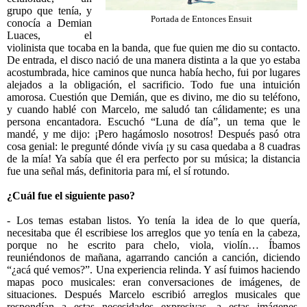
grupo que tenía, y
Portada de Entonces Ensuit
conocía a Demian
Luaces, el
violinista que tocaba en la banda, que fue quien me dio su contacto.
De entrada, el disco nació de una manera distinta a la que yo estaba
acostumbrada, hice caminos que nunca había hecho, fui por lugares
alejados a la obligación, el sacrificio. Todo fue una intuición
amorosa. Cuestión que Demián, que es divino, me dio su teléfono,
y cuando hablé con Marcelo, me saludó tan cálidamente; es una
persona encantadora. Escuchó “Luna de día”, un tema que le
mandé, y me dijo: ¡Pero hagámoslo nosotros! Después pasó otra
cosa genial: le pregunté dónde vivía ¡y su casa quedaba a 8 cuadras
de la mía! Ya sabía que él era perfecto por su música; la distancia
fue una señal más, definitoria para mí, el sí rotundo.
¿Cuál fue el siguiente paso?
- Los temas estaban listos. Yo tenía la idea de lo que quería,
necesitaba que él escribiese los arreglos que yo tenía en la cabeza,
porque no he escrito para chelo, viola, violín… Íbamos
reuniéndonos de mañana, agarrando canción a canción, diciendo
“¿acá qué vemos?”. Una experiencia relinda. Y así fuimos haciendo
mapas poco musicales: eran conversaciones de imágenes, de
situaciones. Después Marcelo escribió arreglos musicales que
respondían a estas necesidades expresivas, a estas imágenes.