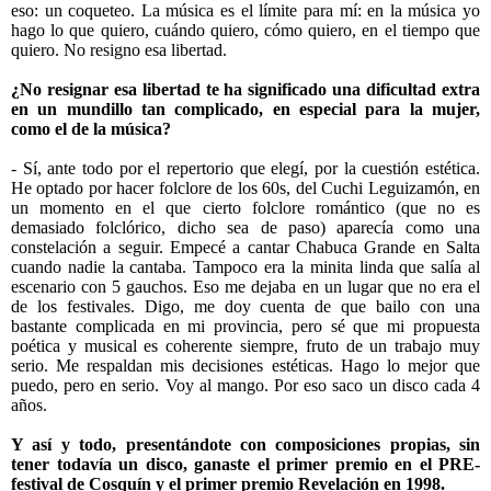
eso: un coqueteo. La música es el límite para mí: en la música yo
hago lo que quiero, cuándo quiero, cómo quiero, en el tiempo que
quiero. No resigno esa libertad.
¿No resignar esa libertad te ha significado una dificultad extra
en un mundillo tan complicado, en especial para la mujer,
como el de la música?
- Sí, ante todo por el repertorio que elegí, por la cuestión estética.
He optado por hacer folclore de los 60s, del Cuchi Leguizamón, en
un momento en el que cierto folclore romántico (que no es
demasiado folclórico, dicho sea de paso) aparecía como una
constelación a seguir. Empecé a cantar Chabuca Grande en Salta
cuando nadie la cantaba. Tampoco era la minita linda que salía al
escenario con 5 gauchos. Eso me dejaba en un lugar que no era el
de los festivales. Digo, me doy cuenta de que bailo con una
bastante complicada en mi provincia, pero sé que mi propuesta
poética y musical es coherente siempre, fruto de un trabajo muy
serio. Me respaldan mis decisiones estéticas. Hago lo mejor que
puedo, pero en serio. Voy al mango. Por eso saco un disco cada 4
años.
Y así y todo, presentándote con composiciones propias, sin
tener todavía un disco, ganaste el primer premio en el PRE-
festival de Cosquín y el primer premio Revelación en 1998.