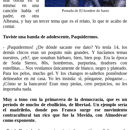
una obrita en sí
misma: en una
canción habla el
Portada de El hombre de barro
padre, en otra
Albeana, y hay un tercer tema que es el relato, lo que te acabo de
contar.
Tuviste una banda de adolescente, Paquidermos.
- ¡Paquidermos! ¿De dónde sacaste ese dato? Yo tenía 14, los
demás chicos eran un poquito más grandes. Y hacíamos temas
nuestros, ¿eh?, que sonaban bárbaro, bien, bien pop. Era la época
de Soda Stereo, 80s, hombreras, purpurina, tiradores con
estrellitas… Nos vestíamos únicamente de blanco, negro y plateado.
Para los pelos, mucho gel. Y los changos re-salteños poniéndose
delineador en mi casa. Yo les insistía: sí, pónganse, pónganse…
¡Cómo se la bancaron! Eran muy piolas, cero prejuicios, no les
importaba nada.
Muy a tono con la primavera de la democracia, que es un
período de mucho de ebullición, de libertad. Un ejemplo sería
el madrileño, donde pos Franco surge ese movimiento
contracultural tan rico que fue la Movida, con Almodóvar
como exponente.