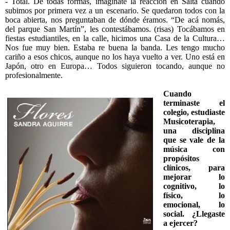
- Total. De todas formas, imaginate la reacción en Salta cuando
subimos por primera vez a un escenario. Se quedaron todos con la
boca abierta, nos preguntaban de dónde éramos. “De acá nomás,
del parque San Martín”, les contestábamos. (risas) Tocábamos en
fiestas estudiantiles, en la calle, hicimos una Casa de la Cultura…
Nos fue muy bien. Estaba re buena la banda. Les tengo mucho
cariño a esos chicos, aunque no los haya vuelto a ver. Uno está en
Japón, otro en Europa… Todos siguieron tocando, aunque no
profesionalmente.
Cuando
terminaste el
colegio, estudiaste
Musicoterapia,
una disciplina
que se vale de la
música con
propósitos
clínicos, para
mejorar lo
cognitivo, lo
físico, lo
emocional, lo
social. ¿Llegaste
a ejercer?