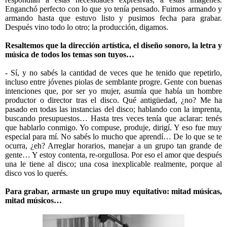
Enganchó perfecto con lo que yo tenía pensado. Fuimos armando y
armando hasta que estuvo listo y pusimos fecha para grabar.
Después vino todo lo otro; la producción, digamos.
Resaltemos que la dirección artística, el diseño sonoro, la letra y
música de todos los temas son tuyos…
- Sí, y no sabés la cantidad de veces que he tenido que repetirlo,
incluso entre jóvenes piolas de semblante progre. Gente con buenas
intenciones que, por ser yo mujer, asumía que había un hombre
productor o director tras el disco. Qué antigüedad, ¿no? Me ha
pasado en todas las instancias del disco; hablando con la imprenta,
buscando presupuestos… Hasta tres veces tenía que aclarar: tenés
que hablarlo conmigo. Yo compuse, produje, dirigí. Y eso fue muy
especial para mí. No sabés lo mucho que aprendí… De lo que se te
ocurra, ¿eh? Arreglar horarios, manejar a un grupo tan grande de
gente… Y estoy contenta, re-orgullosa. Por eso el amor que después
una le tiene al disco; una cosa inexplicable realmente, porque al
disco vos lo querés.
Para grabar, armaste un grupo muy equitativo: mitad músicas,
mitad músicos…