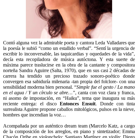
Contó alguna vez la admirable poeta y cantora Leda Valladares que
la poesía le subió “como un estallido verbal”. “Sentí la urgencia de
escribir lo inconversable, las taquicardias y oquedades de la vida”,
decía esta recopiladora de música autóctona. Y esta suerte de
máxima parece traslucirse en la obra de la cantante y compositora
norteña Sandra Aguirre (Salta, 1970), que en sus casi 2 décadas de
carrera ha tendido un precioso trazado sonoro-poético donde
convergen esa sabiduría milenaria -tan propia del folclore- con una
sensibilidad moderna bien personal. “
Simple fue el gesto / La mano
en el agua / Y un círculo se abre…”
, canta con voz clara y franca,
ni asomo de impostación, en “Haiku”, tema que inaugura su más
reciente entrega: el disco
Entonces Ensuit
. Donde con tinta
surrealista Aguirre propone caballos mitológicos, pulsos en la nieve,
hombres que incendian la voz…
Acompañada por un auténtico dream team (Marcelo Katz, a cargo
de la composición de los arreglos, en piano y sintetizador; Emma
Chacón Oribe en violonchelo; Santiago Martínez en violín; Diego