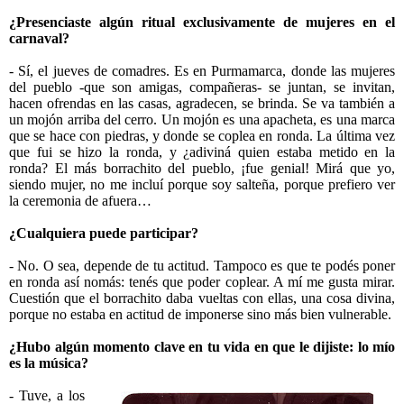
¿Presenciaste algún ritual exclusivamente de mujeres en el
carnaval?
- Sí, el jueves de comadres. Es en Purmamarca, donde las mujeres
del pueblo -que son amigas, compañeras- se juntan, se invitan,
hacen ofrendas en las casas, agradecen, se brinda. Se va también a
un mojón arriba del cerro. Un mojón es una apacheta, es una marca
que se hace con piedras, y donde se coplea en ronda. La última vez
que fui se hizo la ronda, y ¿adiviná quien estaba metido en la
ronda? El más borrachito del pueblo, ¡fue genial! Mirá que yo,
siendo mujer, no me incluí porque soy salteña, porque prefiero ver
la ceremonia de afuera…
¿Cualquiera puede participar?
- No. O sea, depende de tu actitud. Tampoco es que te podés poner
en ronda así nomás: tenés que poder coplear. A mí me gusta mirar.
Cuestión que el borrachito daba vueltas con ellas, una cosa divina,
porque no estaba en actitud de imponerse sino más bien vulnerable.
¿Hubo algún momento clave en tu vida en que le dijiste: lo mío
es la música?
- Tuve, a los